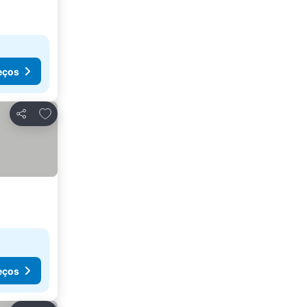
eços
Adicionar aos favoritos
Partilhar
eços