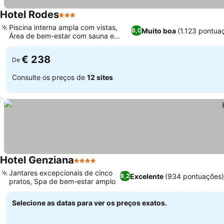
Hotel Rodes
3 Estrelas
Piscina interna ampla com vistas,
Muito boa
(1.123 pontua
8,0
Área de bem-estar com sauna e
hammam
€ 238
De
Consulte os preços de
12 sites
Hotel Genziana
4 Estrelas
Jantares excepcionais de cinco
Excelente
(934 pontuações)
9,2
pratos, Spa de bem-estar amplo
Selecione as datas para ver os preços exatos.