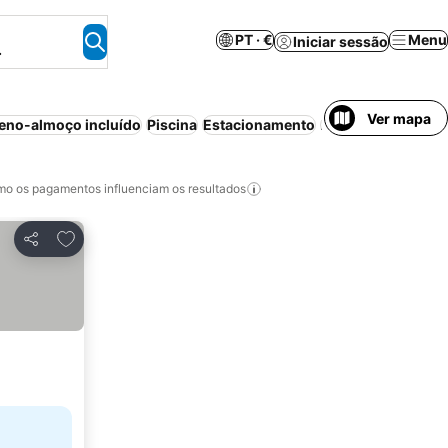
PT · €
Menu
Iniciar sessão
.
Ver mapa
eno-almoço incluído
Piscina
Estacionamento
Animais permitido
o os pagamentos influenciam os resultados
Adicionar aos favoritos
Partilhar