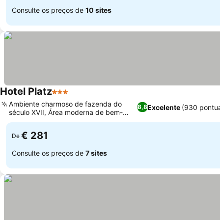
Consulte os preços de
10 sites
Hotel Platz
3 Estrelas
Ambiente charmoso de fazenda do
Excelente
(930 pontu
8,8
século XVII, Área moderna de bem-
estar e spa
€ 281
De
Consulte os preços de
7 sites