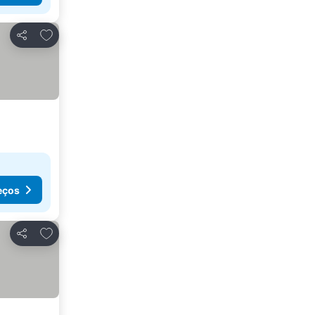
Adicionar aos favoritos
Partilhar
eços
Adicionar aos favoritos
Partilhar