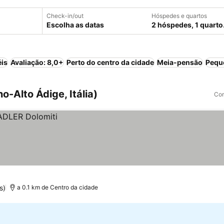
Check-in/out
Hóspedes e quartos
Escolha as datas
2 hóspedes, 1 quarto
éis
Avaliação: 8,0+
Perto do centro da cidade
Meia-pensão
Pequ
no-Alto Ádige, Itália)
Com
s)
a 0.1 km de Centro da cidade