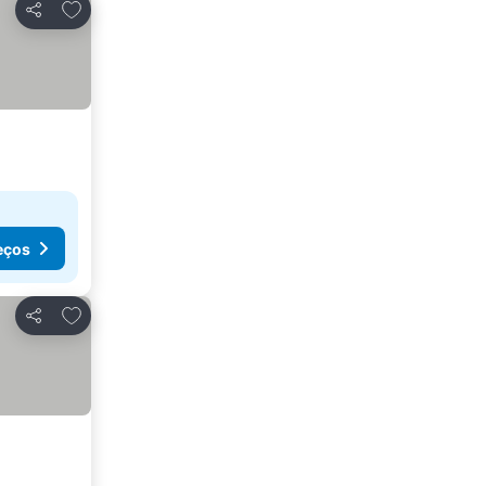
Adicionar aos favoritos
Partilhar
eços
Adicionar aos favoritos
Partilhar