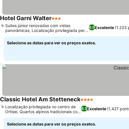
Hotel Garni Walter
3 Estrelas
Suítes júnior renovadas com vistas
Excelente
(1.233
9,0
panorâmicas, Localização privilegiada perto
das pistas de esqui
Selecione as datas para ver os preços exatos.
Classic Hotel Am Stetteneck
4 Estrelas
Localização privilegiada no centro de
Excelente
(1.427 pon
9,3
Ortisei, Quartos alpinos tradicionais com
vistas
Selecione as datas para ver os preços exatos.