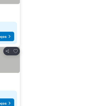
eços
Adicionar aos favoritos
Partilhar
eços