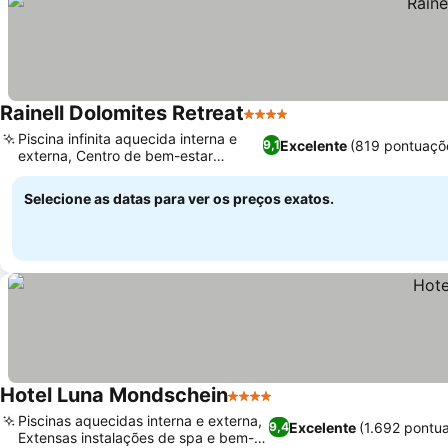
Rainell Dolomites Retreat
4 Estrelas
Piscina infinita aquecida interna e
Excelente
(819 pontuaçõ
9,1
externa, Centro de bem-estar
completo
Selecione as datas para ver os preços exatos.
Hotel Luna Mondschein
4 Estrelas
Piscinas aquecidas interna e externa,
Excelente
(1.692 pontu
9,4
Extensas instalações de spa e bem-