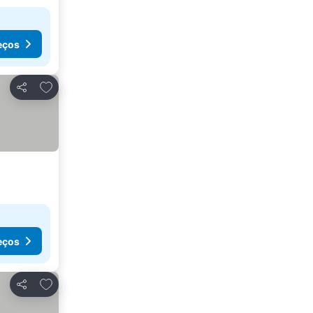
eços
Adicionar aos favoritos
Partilhar
eços
Adicionar aos favoritos
Partilhar