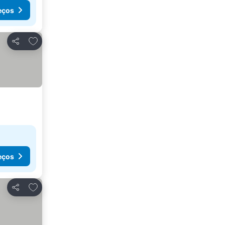
eços
Adicionar aos favoritos
Partilhar
eços
Adicionar aos favoritos
Partilhar