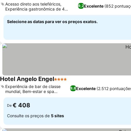
Acesso direto aos teleféricos,
Excelente
(852 pontuaç
9,2
Experiência gastronômica de 4
pratos incluída
Selecione as datas para ver os preços exatos.
Hotel Angelo Engel
4 Estrelas
Experiência de bar de classe
Excelente
(2.512 pontuaçõe
9,6
mundial, Bem-estar e spa
completos
€ 408
De
Consulte os preços de
5 sites