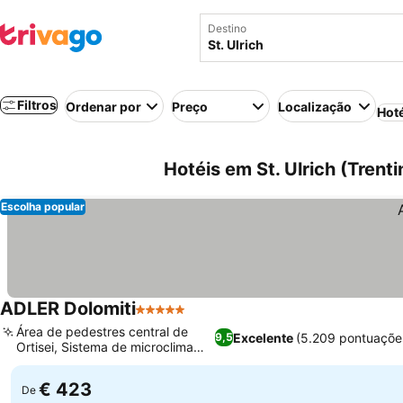
Destino
Filtros
Ordenar por
Preço
Localização
Hot
Hotéis em St. Ulrich (Trenti
Escolha popular
ADLER Dolomiti
5 Estrelas
Área de pedestres central de
Excelente
(5.209 pontuaçõe
9,5
Ortisei, Sistema de microclima
único
€ 423
De