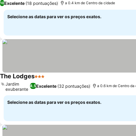
Excelente
(18 pontuações)
10
a 0.4 km de Centro da cidade
Selecione as datas para ver os preços exatos.
The Lodges
3 Estrelas
Ver preços
Jardim
Excelente
(32 pontuações)
8,5
a 0.6 km de Centro da
exuberante
Ver preços
Selecione as datas para ver os preços exatos.