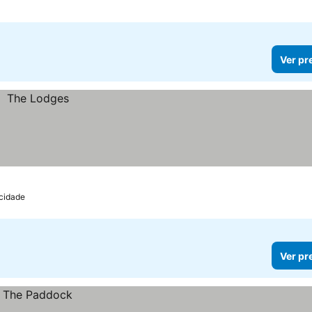
Ver pr
 cidade
Ver pr