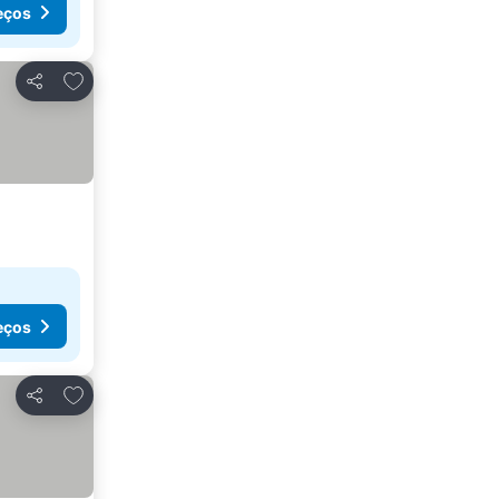
eços
Adicionar aos favoritos
Partilhar
eços
Adicionar aos favoritos
Partilhar