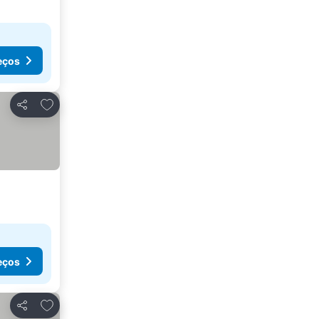
eços
Adicionar aos favoritos
Partilhar
eços
Adicionar aos favoritos
Partilhar