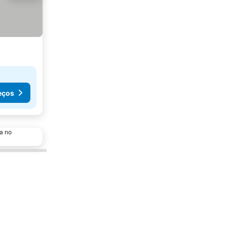
eços
a no