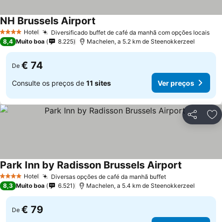
NH Brussels Airport
Hotel
Diversificado buffet de café da manhã com opções locais
4 Estrelas
8,4
Muito boa
8.225
Machelen, a 5.2 km de Steenokkerzeel
€ 74
De
Consulte os preços de
11 sites
Ver preços
Partilhar
Ad
Park Inn by Radisson Brussels Airport
Hotel
Diversas opções de café da manhã buffet
4 Estrelas
8,3
Muito boa
6.521
Machelen, a 5.4 km de Steenokkerzeel
€ 79
De