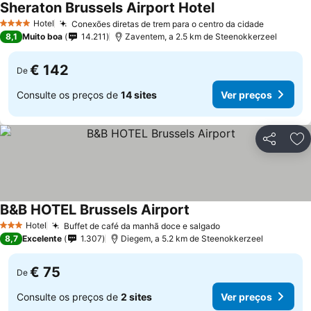
Sheraton Brussels Airport Hotel
Hotel
Conexões diretas de trem para o centro da cidade
4 Estrelas
8,1
Muito boa
14.211
Zaventem, a 2.5 km de Steenokkerzeel
€ 142
De
Consulte os preços de
14 sites
Ver preços
Partilhar
Ad
B&B HOTEL Brussels Airport
Hotel
Buffet de café da manhã doce e salgado
3 Estrelas
8,7
Excelente
1.307
Diegem, a 5.2 km de Steenokkerzeel
€ 75
De
Consulte os preços de
2 sites
Ver preços