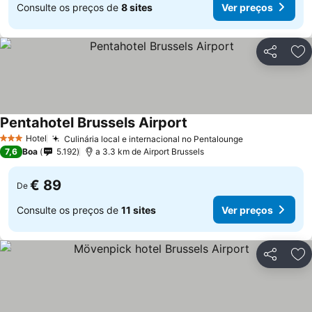
Consulte os preços de
8 sites
Ver preços
Partilhar
Ad
Pentahotel Brussels Airport
Hotel
Culinária local e internacional no Pentalounge
3 Estrelas
7,6
Boa
5.192
a 3.3 km de Airport Brussels
€ 89
De
Consulte os preços de
11 sites
Ver preços
Partilhar
Ad