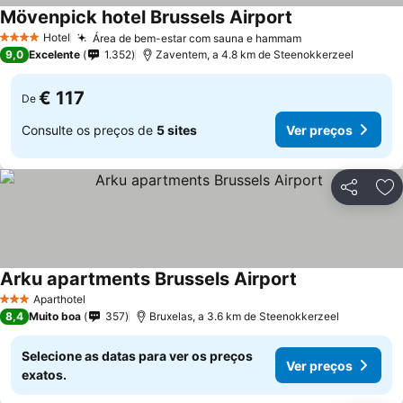
Mövenpick hotel Brussels Airport
Hotel
Área de bem-estar com sauna e hammam
4 Estrelas
9,0
Excelente
1.352
Zaventem, a 4.8 km de Steenokkerzeel
€ 117
De
Consulte os preços de
5 sites
Ver preços
Partilhar
Ad
Arku apartments Brussels Airport
Aparthotel
3 Estrelas
8,4
Muito boa
357
Bruxelas, a 3.6 km de Steenokkerzeel
Selecione as datas para ver os preços
Ver preços
exatos.