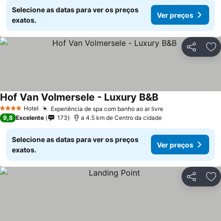
Selecione as datas para ver os preços
Ver preços
exatos.
Partilhar
Ad
Hof Van Volmersele - Luxury B&B
Hotel
Experiência de spa com banho ao ar livre
4 Estrelas
9,8
Excelente
173
a 4.5 km de Centro da cidade
Selecione as datas para ver os preços
Ver preços
exatos.
Partilhar
Ad