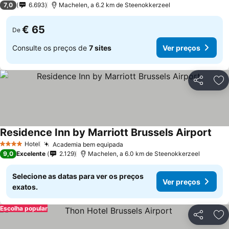
7,0
6.693
Machelen, a 6.2 km de Steenokkerzeel
€ 65
De
Consulte os preços de
7 sites
Ver preços
Partilhar
Ad
Residence Inn by Marriott Brussels Airport
Hotel
Academia bem equipada
4 Estrelas
9,0
Excelente
2.129
Machelen, a 6.0 km de Steenokkerzeel
Selecione as datas para ver os preços
Ver preços
exatos.
Escolha popular
Partilhar
Ad