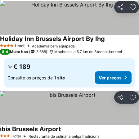
Partilhar
Ad
Holiday Inn Brussels Airport By Ihg
Hotel
Academia bem equipada
4 Estrelas
8,4
Muito boa
5.688
Machelen, a 5.7 km de Steenokkerzeel
€ 189
De
Consulte os preços de
1 site
Ver preços
Partilhar
Ad
ibis Brussels Airport
Hotel
Restaurante de culinária belga tradicional
3 Estrelas