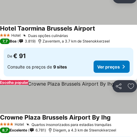
Partilhar
Ad
Hotel Taormina Brussels Airport
Hotel
Duas opções culinárias
3 Estrelas
7,7
Boa
3.819
Zaventem, a 3.7 km de Steenokkerzeel
€ 91
De
Consulte os preços de
9 sites
Ver preços
Escolha popular
Partilhar
Ad
Crowne Plaza Brussels Airport By Ihg
Hotel
Quartos insonorizados para estadias tranquilas
4 Estrelas
8,7
Excelente
6.781
Diegem, a 4.3 km de Steenokkerzeel