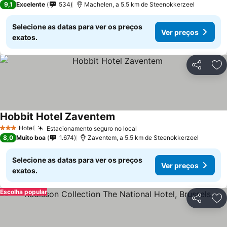
9,1
Excelente
534
Machelen, a 5.5 km de Steenokkerzeel
Selecione as datas para ver os preços
Ver preços
exatos.
Partilhar
Ad
Hobbit Hotel Zaventem
Hotel
Estacionamento seguro no local
3 Estrelas
8,0
Muito boa
1.674
Zaventem, a 5.5 km de Steenokkerzeel
Selecione as datas para ver os preços
Ver preços
exatos.
Escolha popular
Partilhar
Ad