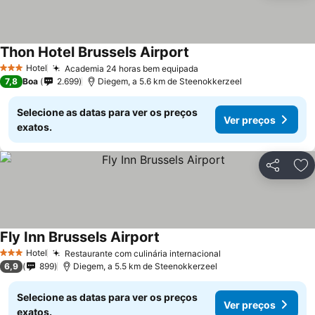
Thon Hotel Brussels Airport
Hotel
Academia 24 horas bem equipada
3 Estrelas
7,8
Boa
2.699
Diegem, a 5.6 km de Steenokkerzeel
Selecione as datas para ver os preços
Ver preços
exatos.
Partilhar
Ad
Fly Inn Brussels Airport
Hotel
Restaurante com culinária internacional
3 Estrelas
6,9
899
Diegem, a 5.5 km de Steenokkerzeel
Selecione as datas para ver os preços
Ver preços
exatos.