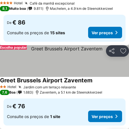
Hotel
Café da manhã excepcional
4 Estrelas
8,1
Muito boa
9.811
Machelen, a 4.9 km de Steenokkerzeel
€ 86
De
Consulte os preços de
15 sites
Ver preços
Escolha popular
Partilhar
Ad
Greet Brussels Airport Zaventem
Hotel
Jardim com um terraço relaxante
2 Estrelas
7,6
Boa
1.683
Zaventem, a 5.1 km de Steenokkerzeel
€ 76
De
Consulte os preços de
1 site
Ver preços