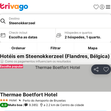
Favoritos
Iniciar
Me
Destino
Steenokkerzeel
Check-in/out
Hóspedes e quartos
Escolha as datas
2 hóspedes, 1 quarto.
Ordenar
Filtrar
Mapa
Hotéis em Steenokkerzeel (Flandres, Bélgica)
Como os pagamentos influenciam os resultados
Escolha popular
Partilhar
Ad
Thermae Boetfort Hotel
Hotel
Perto do Aeroporto de Bruxelas
3 Estrelas
8,0
Muito boa
9.385
a 2.2 km de Centro da cidade