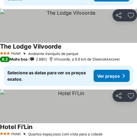
Partilhar
Ad
The Lodge Vilvoorde
Hotel
Ambiente tranquilo de parque
3 Estrelas
8,2
Muito boa
2.880
Vilvoorde, a 6.6 km de Steenokkerzeel
Selecione as datas para ver os preços
Ver preços
exatos.
Partilhar
Ad
Hotel Fi'Lin
Hotel
Quartos espaçosos com vista para a cidade
3 Estrelas