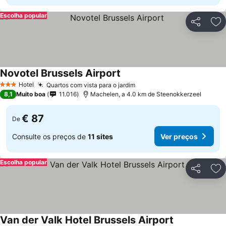
Escolha popular
Partilhar
Ad
Novotel Brussels Airport
Hotel
Quartos com vista para o jardim
3 Estrelas
8,1
Muito boa
11.016
Machelen, a 4.0 km de Steenokkerzeel
€ 87
De
Consulte os preços de
11 sites
Ver preços
Escolha popular
Partilhar
Ad
Van der Valk Hotel Brussels Airport