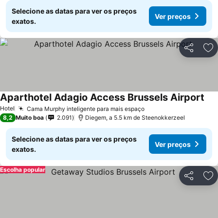
Selecione as datas para ver os preços
Ver preços
exatos.
Partilhar
Ad
Aparthotel Adagio Access Brussels Airport
Hotel
Cama Murphy inteligente para mais espaço
8,2
Muito boa
2.091
Diegem, a 5.5 km de Steenokkerzeel
Selecione as datas para ver os preços
Ver preços
exatos.
Escolha popular
Partilhar
Ad