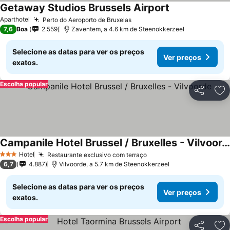
Getaway Studios Brussels Airport
Aparthotel
Perto do Aeroporto de Bruxelas
7,6
Boa
2.559
Zaventem, a 4.6 km de Steenokkerzeel
Selecione as datas para ver os preços
Ver preços
exatos.
Escolha popular
Partilhar
Ad
Campanile Hotel Brussel / Bruxelles - Vilvoorde
Hotel
Restaurante exclusivo com terraço
3 Estrelas
6,7
4.887
Vilvoorde, a 5.7 km de Steenokkerzeel
Selecione as datas para ver os preços
Ver preços
exatos.
Escolha popular