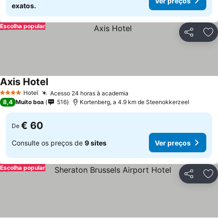
Ver preços
exatos.
Escolha popular
Partilhar
Ad
Axis Hotel
Hotel
Acesso 24 horas à academia
4 Estrelas
8,4
Muito boa
516
Kortenberg, a 4.9 km de Steenokkerzeel
€ 60
De
Consulte os preços de
9 sites
Ver preços
Escolha popular
Partilhar
Ad