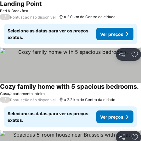
Landing Point
Bed & Breakfast
/
a 2.0 km de Centro da cidade
Pontuação não disponível
Selecione as datas para ver os preços
Ver preços
exatos.
Partilhar
Ad
Cozy family home with 5 spacious bedrooms.
Casa/apartamento inteiro
/
a 2.2 km de Centro da cidade
Pontuação não disponível
Selecione as datas para ver os preços
Ver preços
exatos.
Partilhar
Ad