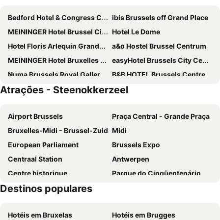
Bedford Hotel & Congress Centre
ibis Brussels off Grand Place
MEININGER Hotel Brussel City Center
Hotel Le Dome
Hotel Floris Arlequin Grand-Place
a&o Hostel Brussel Centrum
MEININGER Hotel Bruxelles Gare Du Midi
easyHotel Brussels City Centre
Numa Brussels Royal Galleries
B&B HOTEL Brussels Centre Gare du Midi
Atrações - Steenokkerzeel
Hotel Siru Brussels
ibis Brussels City Centre
The Augustin
Hotel Mozart
Airport Brussels
Praça Central - Grande Praça
NH Collection Brussels Centre
Manos Stephanie Hotel
Bruxelles-Midi - Brussel-Zuid
Midi
NH Brussels EU Berlaymont
Novotel Brussels City Centre
European Parliament
Brussels Expo
Safestay Brussels Grand Place
Novotel Brussels off Grand Place
Centraal Station
Antwerpen
Pullman Brussels Centre Midi
Latroupe Grand Place
Centre historique
Parque do Cinqüentenário
YOOMA Urban Lodge
NH Brussels Grand Place Arenberg
Destinos populares
Bruxelles-Nord - Brussel-Noord
Européen
ibis budget Brussels South Ruisbroek
nhow Brussels Bloom
Station Leuven
Estádio Rei Baldoíno
Best Western City Centre
Urban Yard Hotel
Hotéis em Bruxelas
Hotéis em Brugges
Atomium
Centro Belga das Histórias em Quadrinho
Hotel Barry
Novotel Brussels Centre Midi Station