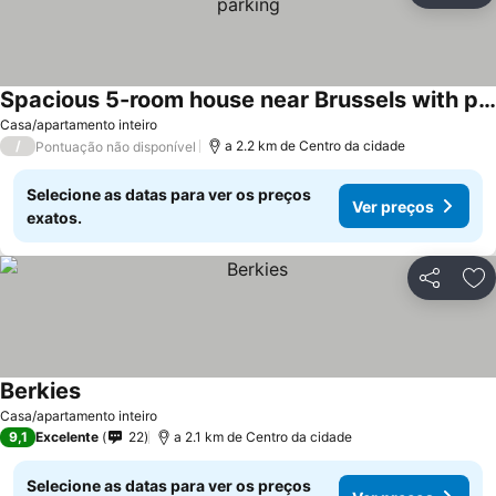
Spacious 5-room house near Brussels with private parking
Casa/apartamento inteiro
/
a 2.2 km de Centro da cidade
Pontuação não disponível
Selecione as datas para ver os preços
Ver preços
exatos.
Partilhar
Ad
Berkies
Casa/apartamento inteiro
9,1
Excelente
22
a 2.1 km de Centro da cidade
Selecione as datas para ver os preços