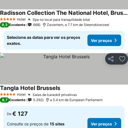
Radisson Collection The National Hotel, Brussels
Hotel
Spa no local para tranquilidade total
5 Estrelas
9,3
Excelente
668
Zaventem, a 7.7 km de Steenokkerzeel
Selecione as datas para ver os preços
Ver preços
exatos.
Partilhar
Ad
Tangla Hotel Brussels
Hotel
Salas de karaokê privativas
5 Estrelas
8,7
Excelente
5.392
a 5.4 km de European Parliament
€ 127
De
Consulte os preços de
15 sites
Ver preços