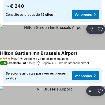
€ 240
De
Consulte os preços de
12 sites
Ver preços
Partilhar
Ad
Hilton Garden Inn Brussels Airport
Hotel
Academia 24 horas bem equipada
4 Estrelas
8,6
Excelente
1.223
Diegem, a 5.0 km de Steenokkerzeel
Selecione as datas para ver os preços
Ver preços
exatos.
Partilhar
Ad