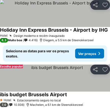
Partilhar
Ad
Holiday Inn Express Brussels - Airport by IHG
Hotel
Design moderno e recém-inaugurado
8,3
Muito boa
4.416
Diegem, a 5.5 km de Steenokkerzeel
Selecione as datas para ver os preços
Ver preços
exatos.
Escolha popular
Partilhar
Ad
ibis budget Brussels Airport
Hotel
Estacionamento seguro no local
1 Estrelas
7,0
10.936
Machelen, a 6.1 km de Steenokkerzeel