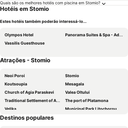
Quais são os melhores hotéis com piscina em Stomio?
Hotéis em Stomio
Estes hotéis também poderão interessá-lo...
Olympos Hotel
Panorama Suites & Spa - Adults Only
Vassilis Guesthouse
Atrações - Stomio
Neoi Poroi
Stomio
Koutsoupia
Mesagala
Church of Agia Paraskevi
Valea Oltului
Traditional Settlement of Ambelakia
The port of Platamona
Velika
Municipal Park Litochorou
Destinos populares
Tyrnavos Carnival - Burani
Alcazar Park
Traditional Settlement of Palaios Panteleimonas
Korinos