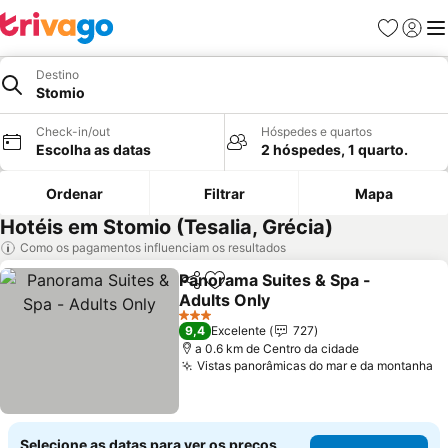
Favoritos
Iniciar
Me
Destino
Stomio
Check-in/out
Hóspedes e quartos
Escolha as datas
2 hóspedes, 1 quarto.
Ordenar
Filtrar
Mapa
Hotéis em Stomio (Tesalia, Grécia)
Como os pagamentos influenciam os resultados
Panorama Suites & Spa -
Partilhar
Adicionar aos favoritos
Adults Only
3 Estrelas
9,4
Excelente
727
a 0.6 km de Centro da cidade
Vistas panorâmicas do mar e da montanha
Selecione as datas para ver os preços