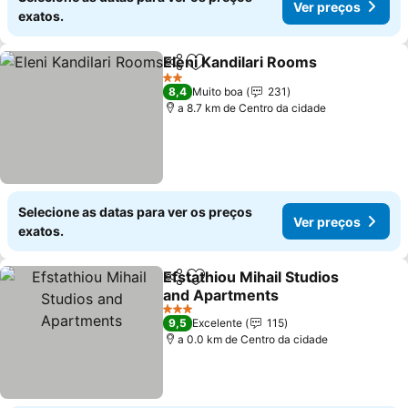
Ver preços
exatos.
Eleni Kandilari Rooms
Partilhar
Adicionar aos favoritos
2 Estrelas
8,4
Muito boa
231
a 8.7 km de Centro da cidade
Selecione as datas para ver os preços
Ver preços
exatos.
Efstathiou Mihail Studios
Partilhar
Adicionar aos favoritos
and Apartments
3 Estrelas
9,5
Excelente
115
a 0.0 km de Centro da cidade