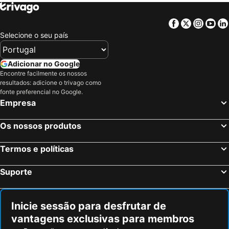
Kassandria, Macedônia Central Hotéis
Pirgadikia, Macedônia Central Hotéis
Nea Kallikratia, Macedônia Central Hotéis
Kastraki, Tesalia Hotéis
Facebook
Twitter
Insta
Yo
Sani, Macedônia Central Hotéis
Kalambaka, Tesalia Hotéis
Selecione o seu país
Koukounaries, Tesalia Hotéis
Paralia Katerinis, Macedônia Central Hotéis
Atenas, Ática Hotéis
Chania, Creta Hotéis
Adicionar no Google
Encontre facilmente os nossos
Mykonos-Town, Sul do Mar Egeu Hotéis
Fira, Sul do Mar Egeu Hotéis
resultados: adicione o trivago como
Ixia, Sul do Mar Egeu Hotéis
Chersonissos, Creta Hotéis
fonte preferencial no Google.
Empresa
Corfu-Cidade, Ilhas Jônicas ou Jónicas Hotéis
Oia, Sul do Mar Egeu Hotéis
Imerovigli, Sul do Mar Egeu Hotéis
Os nossos produtos
Termos e políticas
Suporte
Inicie sessão para desfrutar de
vantagens exclusivas para membros