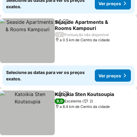
Selecione as datas para ver os preços
Ver preços
exatos.
Seaside Apartments &
Partilhar
Adicionar aos favoritos
Rooms Kampouri
/
Pontuação não disponível
a 0.5 km de Centro da cidade
Selecione as datas para ver os preços
Ver preços
exatos.
Katoikia Sten Koutsoupia
Partilhar
Adicionar aos favoritos
9,0
Excelente
2
a 8.4 km de Centro da cidade