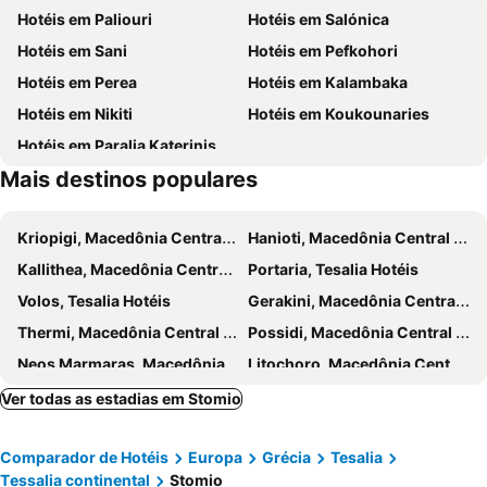
Hotéis em Paliouri
Hotéis em Salónica
Tempi Valley
Pantheon Plaza
Hotéis em Sani
Hotéis em Pefkohori
Hiking at Mount Olympus
Achillia
Hotéis em Perea
Hotéis em Kalambaka
Hotéis em Nikiti
Hotéis em Koukounaries
Hotéis em Paralia Katerinis
Mais destinos populares
Kriopigi, Macedônia Central Hotéis
Hanioti, Macedônia Central Hotéis
Kallithea, Macedônia Central Hotéis
Portaria, Tesalia Hotéis
Volos, Tesalia Hotéis
Gerakini, Macedônia Central Hotéis
Thermi, Macedônia Central Hotéis
Possidi, Macedônia Central Hotéis
Neos Marmaras, Macedônia Central Hotéis
Litochoro, Macedônia Central Hotéis
Áfitos, Macedônia Central Hotéis
Nea Skioni, Macedônia Central Hotéis
Ver todas as estadias em Stomio
Nea Moudania, Macedônia Central Hotéis
Leptokaria, Macedônia Central Hotéis
Comparador de Hotéis
Europa
Grécia
Tesalia
Polygyros, Macedônia Central Hotéis
Metamorfosis - Halkidiki, Macedônia Central Hotéis
Тessalia continental
Stomio