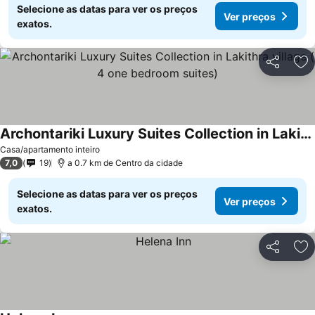
Selecione as datas para ver os preços
Ver preços
exatos.
Partilhar
Ad
Archontariki Luxury Suites Collection in Lakithra village ( 4 one bedroom suites)
Casa/apartamento inteiro
7,0
19
a 0.7 km de Centro da cidade
Selecione as datas para ver os preços
Ver preços
exatos.
Partilhar
Ad