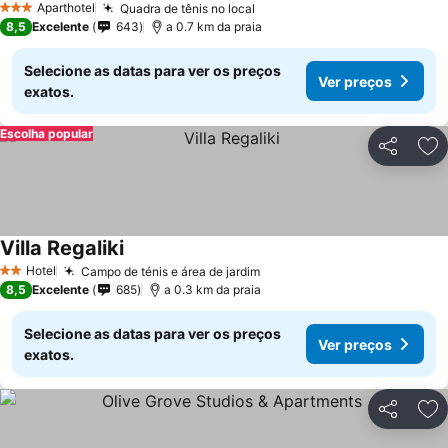
Aparthotel
Quadra de tênis no local
3 Estrelas
8,5
Excelente
643
a 0.7 km da praia
Selecione as datas para ver os preços
Ver preços
exatos.
Escolha popular
Partilhar
Ad
Villa Regaliki
Hotel
Campo de ténis e área de jardim
2 Estrelas
8,5
Excelente
685
a 0.3 km da praia
Selecione as datas para ver os preços
Ver preços
exatos.
Partilhar
Ad