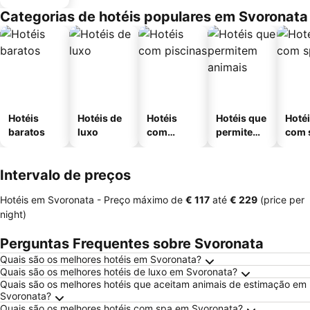
Categorias de hotéis populares em Svoronata
Hotéis
Hotéis de
Hotéis
Hotéis que
Hoté
baratos
luxo
com
permitem
com 
piscinas
animais
Intervalo de preços
Hotéis em Svoronata -
Preço máximo
de
‎€ 117
até
‎€ 229
(price per
night)
Perguntas Frequentes sobre Svoronata
Quais são os melhores hotéis em Svoronata?
Quais são os melhores hotéis de luxo em Svoronata?
Quais são os melhores hotéis que aceitam animais de estimação em
Svoronata?
Quais são os melhores hotéis com spa em Svoronata?