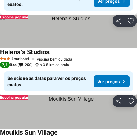
Ver preços
exatos.
Escolha popular
Partilhar
Ad
Helena's Studios
Aparthotel
Piscina bem cuidada
3 Estrelas
7,5
Boa
250
a 0.5 km da praia
Selecione as datas para ver os preços
Ver preços
exatos.
Escolha popular
Partilhar
Ad
Mouikis Sun Village