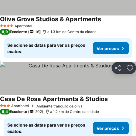
Olive Grove Studios & Apartments
Aparthotel
4 Estrelas
8,9
Excelente
16
a 1.3 km de Centro da cidade
Selecione as datas para ver os preços
Ver preços
exatos.
Partilhar
Ad
Casa De Rosa Apartments & Studios
Aparthotel
Ambiente tranquilo de olival
3 Estrelas
9,4
Excelente
202
a 1.2 km de Centro da cidade
Selecione as datas para ver os preços
Ver preços
exatos.