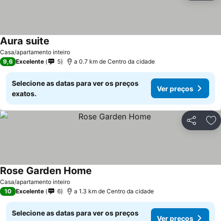
Aura suite
Casa/apartamento inteiro
9,6
Excelente
5
a 0.7 km de Centro da cidade
Selecione as datas para ver os preços
Ver preços
exatos.
Partilhar
Ad
Rose Garden Home
Casa/apartamento inteiro
10
Excelente
6
a 1.3 km de Centro da cidade
Selecione as datas para ver os preços
Ver preços