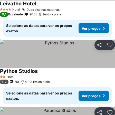
Leivatho Hotel
Hotel
Duas piscinas externas
4 Estrelas
9,1
Excelente
946
Junto à praia
Selecione as datas para ver os preços
Ver preços
exatos.
Partilhar
Ad
Pythos Studios
Hotel
2 Estrelas
6,2
55
a 0.3 km da praia
Selecione as datas para ver os preços
Ver preços
exatos.
Partilhar