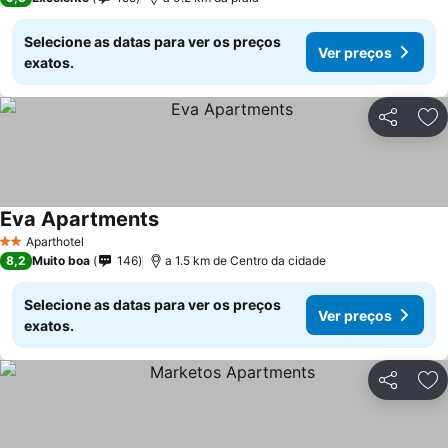
Selecione as datas para ver os preços
Ver preços
exatos.
Partilhar
Ad
Eva Apartments
Aparthotel
2 Estrelas
8,2
Muito boa
146
a 1.5 km de Centro da cidade
Selecione as datas para ver os preços
Ver preços
exatos.
Partilhar
Ad