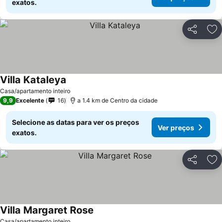
exatos.
Partilhar
Ad
Villa Kataleya
Casa/apartamento inteiro
9,9
Excelente
16
a 1.4 km de Centro da cidade
Selecione as datas para ver os preços
Ver preços
exatos.
Partilhar
Ad
Villa Margaret Rose
Casa/apartamento inteiro