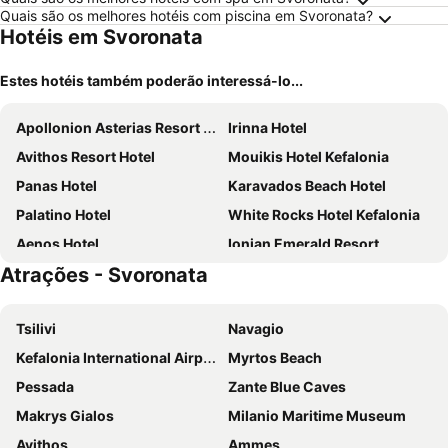
Quais são os melhores hotéis com piscina em Svoronata?
Hotéis em Svoronata
Estes hotéis também poderão interessá-lo...
Apollonion Asterias Resort and Spa
Irinna Hotel
Avithos Resort Hotel
Mouikis Hotel Kefalonia
Panas Hotel
Karavados Beach Hotel
Palatino Hotel
White Rocks Hotel Kefalonia
Aenos Hotel
Ionian Emerald Resort
Atrações - Svoronata
Astra Village Resort
Hotel Aggelos Kefalonia
Kefalonia Grand
Nautilos Hotel
Tsilivi
Navagio
Sky View Suites Kefalonia
Electra Kefalonia Hotel & Spa
Kefalonia International Airport
Myrtos Beach
Mediterranee
Celestial All Suites
Pessada
Zante Blue Caves
Tourist Boutique Hotel
Simatos Apartments & Studios
Makrys Gialos
Milanio Maritime Museum
F ZEEN KEFALONIA - Adults Only
Zest @ xi beach
Avithos
Ammes
Agios Gerasimos Studios
Princess Hotel