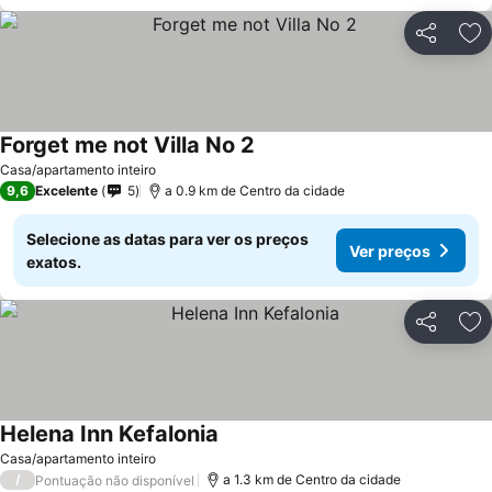
Partilhar
Ad
Forget me not Villa No 2
Casa/apartamento inteiro
9,6
Excelente
5
a 0.9 km de Centro da cidade
Selecione as datas para ver os preços
Ver preços
exatos.
Partilhar
Ad
Helena Inn Kefalonia
Casa/apartamento inteiro
/
a 1.3 km de Centro da cidade
Pontuação não disponível