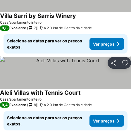
Villa Sarri by Sarris Winery
Casa/apartamento inteiro
9,8
Excelente
7
a 2.0 km de Centro da cidade
Selecione as datas para ver os preços
Ver preços
exatos.
Partilhar
Ad
Aleli Villas with Tennis Court
Casa/apartamento inteiro
9,4
Excelente
9
a 2.0 km de Centro da cidade
Selecione as datas para ver os preços
Ver preços
exatos.