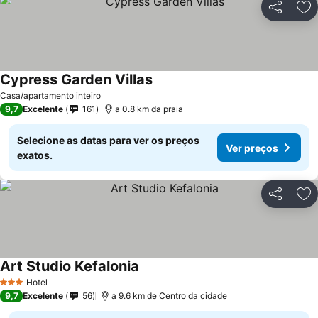
Partilhar
Ad
Cypress Garden Villas
Casa/apartamento inteiro
9,7
Excelente
161
a 0.8 km da praia
Selecione as datas para ver os preços
Ver preços
exatos.
Partilhar
Ad
Art Studio Kefalonia
Hotel
3 Estrelas
9,7
Excelente
56
a 9.6 km de Centro da cidade