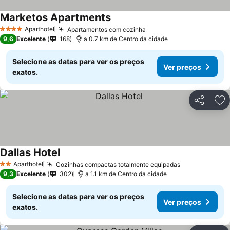
Marketos Apartments
Aparthotel
Apartamentos com cozinha
4 Estrelas
9,6
Excelente
168
a 0.7 km de Centro da cidade
Selecione as datas para ver os preços
Ver preços
exatos.
Partilhar
Ad
Dallas Hotel
Aparthotel
Cozinhas compactas totalmente equipadas
2 Estrelas
9,3
Excelente
302
a 1.1 km de Centro da cidade
Selecione as datas para ver os preços
Ver preços
exatos.