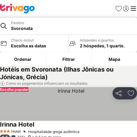
Favoritos
Iniciar
Me
Destino
Svoronata
Check-in/out
Hóspedes e quartos
Escolha as datas
2 hóspedes, 1 quarto.
Ordenar
Filtrar
Mapa
Hotéis em Svoronata (Ilhas Jônicas ou
Jónicas, Grécia)
Como os pagamentos influenciam os resultados
Escolha popular
Partilhar
Ad
Irinna Hotel
Hotel
Hospitalidade grega autêntica
3 Estrelas