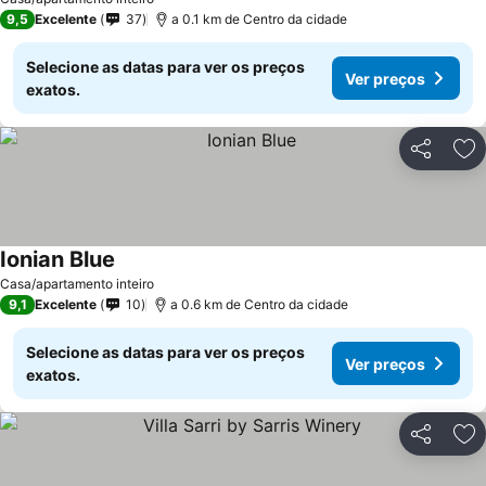
9,5
Excelente
37
a 0.1 km de Centro da cidade
Selecione as datas para ver os preços
Ver preços
exatos.
Partilhar
Ad
Ionian Blue
Casa/apartamento inteiro
9,1
Excelente
10
a 0.6 km de Centro da cidade
Selecione as datas para ver os preços
Ver preços
exatos.
Partilhar
Ad