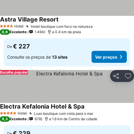
Astra Village Resort
Hotel
Hotel boutique com foco na natureza
4 Estrelas
8,8
Excelente
1.494
a 0.4 km da praia
€ 227
De
Consulte os preços de
13 sites
Ver preços
Escolha popular
Partilhar
Ad
Electra Kefalonia Hotel & Spa
Hotel
Luxo boutique com vista para o mar
5 Estrelas
9,3
Excelente
678
a 1.6 km de Centro da cidade
€ 229
De