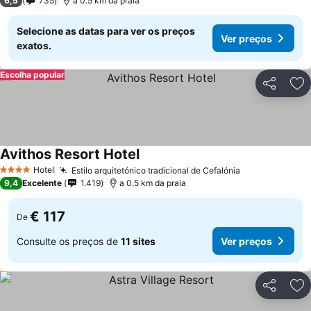
6,5
735
a 0.5 km da praia
Selecione as datas para ver os preços
Ver preços
exatos.
Escolha popular
Partilhar
Ad
Avithos Resort Hotel
Hotel
Estilo arquitetónico tradicional de Cefalónia
4 Estrelas
9,4
Excelente
1.419
a 0.5 km da praia
€ 117
De
Consulte os preços de
11 sites
Ver preços
Partilhar
Ad