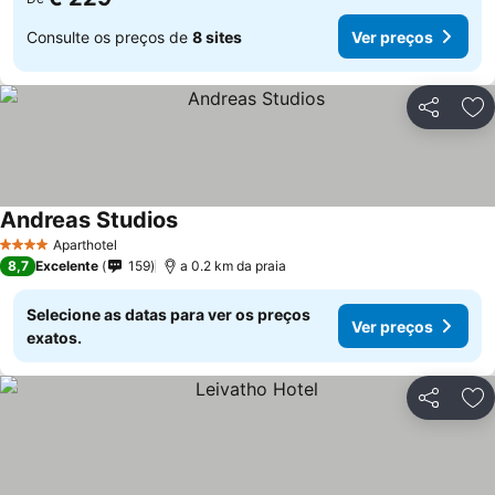
Consulte os preços de
8 sites
Ver preços
Partilhar
Ad
Andreas Studios
Aparthotel
4 Estrelas
8,7
Excelente
159
a 0.2 km da praia
Selecione as datas para ver os preços
Ver preços
exatos.
Partilhar
Ad