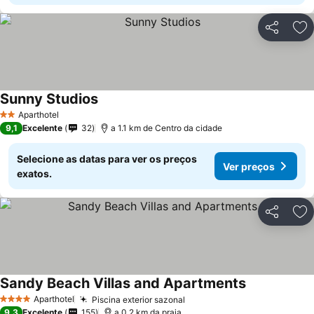
Partilhar
Ad
Sunny Studios
Aparthotel
2 Estrelas
9,1
Excelente
32
a 1.1 km de Centro da cidade
Selecione as datas para ver os preços
Ver preços
exatos.
Partilhar
Ad
Sandy Beach Villas and Apartments
Aparthotel
Piscina exterior sazonal
4 Estrelas
9,3
Excelente
155
a 0.2 km da praia