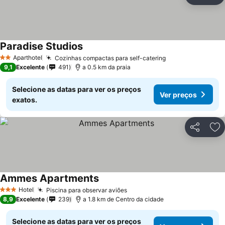
Ad
Paradise Studios
Aparthotel
Cozinhas compactas para self-catering
2 Estrelas
9,1
Excelente
491
a 0.5 km da praia
Selecione as datas para ver os preços
Ver preços
exatos.
Partilhar
Ad
Ammes Apartments
Hotel
Piscina para observar aviões
3 Estrelas
8,9
Excelente
239
a 1.8 km de Centro da cidade
Selecione as datas para ver os preços