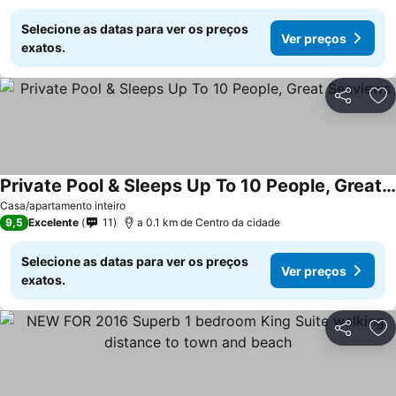
Selecione as datas para ver os preços
Ver preços
exatos.
Partilhar
Ad
Private Pool & Sleeps Up To 10 People, Great Seaviews
Casa/apartamento inteiro
9,5
Excelente
11
a 0.1 km de Centro da cidade
Selecione as datas para ver os preços
Ver preços
exatos.
Partilhar
Ad