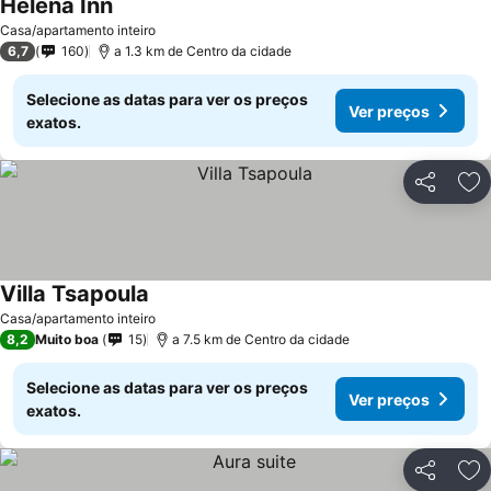
Helena Inn
Casa/apartamento inteiro
6,7
160
a 1.3 km de Centro da cidade
Selecione as datas para ver os preços
Ver preços
exatos.
Partilhar
Ad
Villa Tsapoula
Casa/apartamento inteiro
8,2
Muito boa
15
a 7.5 km de Centro da cidade
Selecione as datas para ver os preços
Ver preços
exatos.
Partilhar
Ad