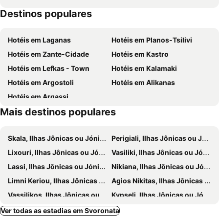
Destinos populares
Ai Chelis
Minies Breach
Fiore di Mare Studios
Thalassa Boutique Hotel Kefalonia
Spartia Beach
Prokris Park
Alley Boutique Hotel and Spa
La Signora Hotel
Hotéis em Laganas
Hotéis em Planos-Tsilivi
Platys Gialos
Exogi
Argile Resort
Petania Hotel & Apartments
Hotéis em Zante-Cidade
Hotéis em Kastro
Xi
Pessada
Sami Beach Hotel
Hotel Kourkoumelata
Hotéis em Lefkas - Town
Hotéis em Kalamaki
Dafnoudi
Navy - Folklore Museum Ithaca
Tetra Retreat Kefalonia
Ammos Residence
Hotéis em Argostoli
Hotéis em Alikanas
Poros
Dexia
Ionis Hotel
Mirabel City Center Hotel
Hotéis em Argassi
Ideales Resort
G Boutique Hotel Kefalonia
Mais destinos populares
Delfinia
Leivatho Hotel
Pythos Studios
Cefalonia Star (.)
Skala, Ilhas Jônicas ou Jónicas Hotéis
Perigiali, Ilhas Jônicas ou Jónicas Hotéis
Koxyli Studios & Apartments
Costa Avithos
Lixouri, Ilhas Jônicas ou Jónicas Hotéis
Vasiliki, Ilhas Jônicas ou Jónicas Hotéis
Enalion
Lassi Hotel
Lassi, Ilhas Jônicas ou Jónicas Hotéis
Nikiana, Ilhas Jônicas ou Jónicas Hotéis
Pension Effie
Hilltop Resort
Limni Keriou, Ilhas Jônicas ou Jónicas Hotéis
Agios Nikitas, Ilhas Jônicas ou Jónicas Hotéis
Argostoli Hotel
Ionian Plaza Hotel & Spa
Vassilikos, Ilhas Jônicas ou Jónicas Hotéis
Kypseli, Ilhas Jônicas ou Jónicas Hotéis
Petani Resort
Volidiera Guesthouse
Bochali, Ilhas Jônicas ou Jónicas Hotéis
Mouzaki, Ilhas Jônicas ou Jónicas Hotéis
Ver todas as estadias em Svoronata
Villa Elena