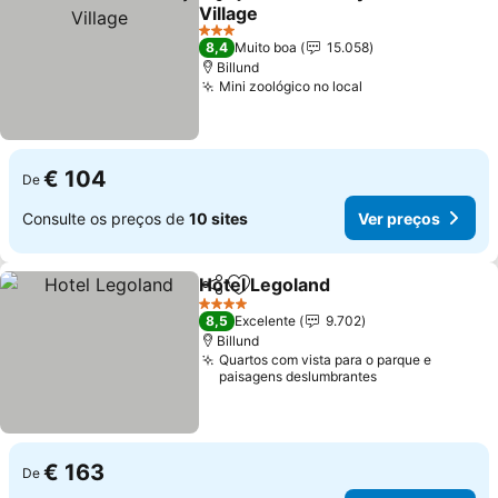
Partilhar
Adicionar aos favoritos
Village
Ver preços
3 Estrelas
8,4
Muito boa
15.058
Billund
Mini zoológico no local
Ver preços
€ 104
De
Consulte os preços de
10 sites
Ver preços
Hotel Legoland
Partilhar
Adicionar aos favoritos
Ver preços
4 Estrelas
8,5
Excelente
9.702
Billund
Quartos com vista para o parque e
paisagens deslumbrantes
€ 163
De