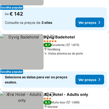
Escolha popular
€ 142
De
Consulte os preços de
3 sites
Ver preços
Dyvig Badehotel
Partilhar
Adicionar aos favoritos
Ver preço
5 Estrelas
8,7
Excelente
1.875
Nordborg
Vistas pitorescas do porto
Ver preços
Escolha popular
Selecione as datas para ver os preços
Ver preços
exatos.
Ærø Hotel - Adults only
Partilhar
Adicionar aos favoritos
Ve
3 Estrelas
8,3
Muito boa
1.669
Marstal