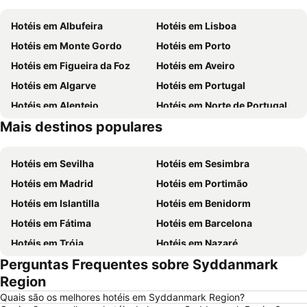
Hotéis em Albufeira
Hotéis em Lisboa
Hotéis em Monte Gordo
Hotéis em Porto
Hotéis em Figueira da Foz
Hotéis em Aveiro
Hotéis em Algarve
Hotéis em Portugal
Hotéis em Alentejo
Hotéis em Norte de Portugal
Mais destinos populares
Hotéis em Madeira
Hotéis em Espanha
Hotéis em Sevilha
Hotéis em Sesimbra
Hotéis em Madrid
Hotéis em Portimão
Hotéis em Islantilla
Hotéis em Benidorm
Hotéis em Fátima
Hotéis em Barcelona
Hotéis em Tróia
Hotéis em Nazaré
Perguntas Frequentes sobre Syddanmark
Hotéis em Évora
Hotéis em Peniche
Region
Hotéis em Porto Santo
Hotéis em Isla Canela
Quais são os melhores hotéis em Syddanmark Region?
Hotéis em Sangenjo
Hotéis em Vila Nova de Milfontes