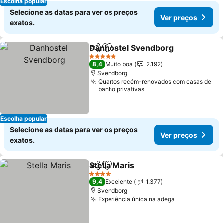
Escolha popular
Selecione as datas para ver os preços
Ver preços
exatos.
Danhostel Svendborg
Partilhar
Adicionar aos favoritos
Ver 
5 Estrelas
8,4
Muito boa
2.192
Svendborg
Quartos recém-renovados com casas de
banho privativas
Escolha popular
Selecione as datas para ver os preços
Ver preços
exatos.
Stella Maris
Partilhar
Adicionar aos favoritos
Ver preços
4 Estrelas
9,4
Excelente
1.377
Svendborg
Experiência única na adega
Ver preços