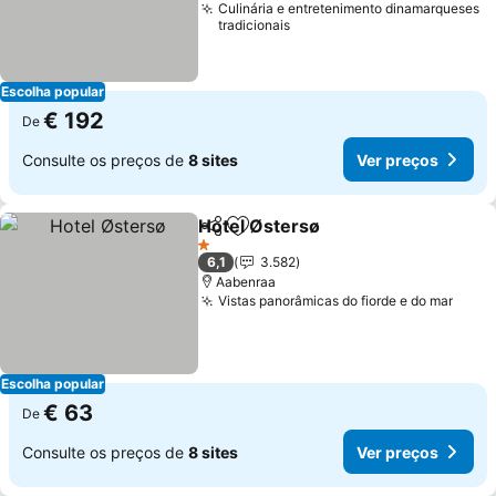
Culinária e entretenimento dinamarqueses
tradicionais
Escolha popular
€ 192
De
Consulte os preços de
8 sites
Ver preços
Hotel Østersø
Partilhar
Adicionar aos favoritos
Ver preços
1 Estrelas
6,1
3.582
Aabenraa
Vistas panorâmicas do fiorde e do mar
Ver 
Escolha popular
€ 63
De
Consulte os preços de
8 sites
Ver preços