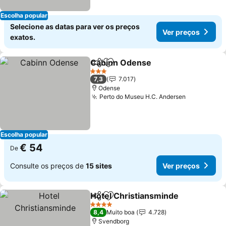
Escolha popular
Selecione as datas para ver os preços
Ver preços
exatos.
Cabinn Odense
Partilhar
Adicionar aos favoritos
Ver preços
3 Estrelas
7,3
7.017
Odense
Perto do Museu H.C. Andersen
Ver preço
Escolha popular
€ 54
De
Consulte os preços de
15 sites
Ver preços
Hotel Christiansminde
Partilhar
Adicionar aos favoritos
Ver
4 Estrelas
8,4
Muito boa
4.728
Svendborg