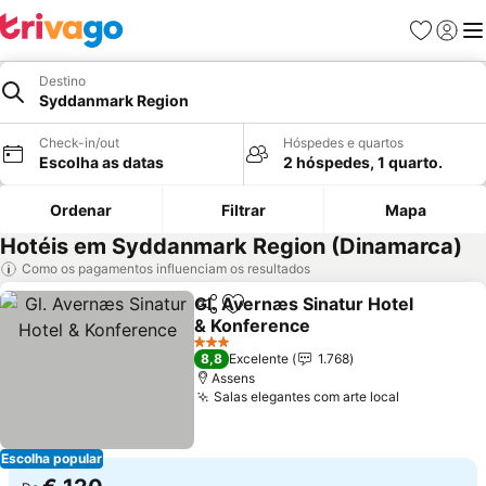
Favoritos
Iniciar
Me
Destino
Syddanmark Region
Check-in/out
Hóspedes e quartos
Escolha as datas
2 hóspedes, 1 quarto.
Ordenar
Filtrar
Mapa
Hotéis em Syddanmark Region (Dinamarca)
Como os pagamentos influenciam os resultados
Gl. Avernæs Sinatur Hotel
Partilhar
Adicionar aos favoritos
& Konference
Ver preços
3 Estrelas
8,8
Excelente
1.768
Assens
Salas elegantes com arte local
Ver preço
Escolha popular