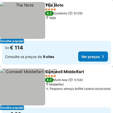
The Note
Partilhar
Adicionar aos favoritos
Ver preços
4 Estrelas
9,2
Excelente
6.139
Vejle
Escolha popular
€ 114
De
Consulte os preços de
9 sites
Ver preços
Comwell Middelfart
Partilhar
Adicionar aos favoritos
Ver pr
4 Estrelas
8,2
Muito boa
5.154
Middelfart
Pequeno-almoço buffet caseiro excecional
V
Escolha popular