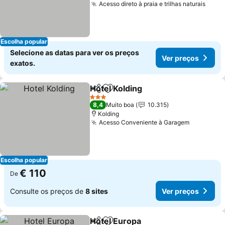
Acesso direto à praia e trilhas naturais
Ver 
Escolha popular
Selecione as datas para ver os preços
Ver preços
exatos.
Hotel Kolding
Partilhar
Adicionar aos favoritos
Ver preços
3 Estrelas
8,4
Muito boa
10.315
Kolding
Acesso Conveniente à Garagem
Ver preç
Escolha popular
€ 110
De
Consulte os preços de
8 sites
Ver preços
Hotel Europa