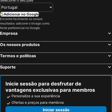
Selecione o seu país
Hotéis em Kerteminde
Hotéis em Tommerup
Hotéis em Gadbjerg
Hotéis em Holsted
Adicionar no Google
Hotéis em Vejen
Hotéis em Padborg
Encontre facilmente os nossos
resultados: adicione o trivago como
Hotéis em Broager
Hotéis em Tinglev
fonte preferencial no Google.
Empresa
Hotéis em Marstal
Hotéis em Høruphav
Os nossos produtos
Termos e políticas
Suporte
Inicie sessão para desfrutar de
vantagens exclusivas para membros
Personalize a sua experiência
Ofertas e preços para membros
Iniciar sessão