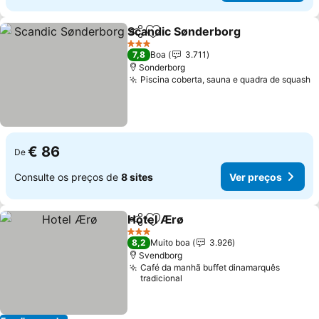
Scandic Sønderborg
Partilhar
Adicionar aos favoritos
Ver p
3 Estrelas
7,8
Boa
3.711
Sonderborg
Piscina coberta, sauna e quadra de squash
V
€ 86
De
Consulte os preços de
8 sites
Ver preços
Hotel Ærø
Partilhar
Adicionar aos favoritos
Ver preços
3 Estrelas
8,2
Muito boa
3.926
Svendborg
Café da manhã buffet dinamarquês
tradicional