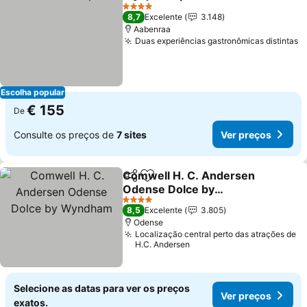
Partilhar
Adicionar aos favoritos
Ver preços
4 Estrelas
8,7
Excelente
3.148
Aabenraa
Duas experiências gastronômicas distintas
V
Escolha popular
€ 155
De
Consulte os preços de
7 sites
Ver preços
Comwell H. C. Andersen
Partilhar
Adicionar aos favoritos
Odense Dolce by
Wyndham
Ver preços
4 Estrelas
8,5
Excelente
3.805
Odense
Localização central perto das atrações de
H.C. Andersen
Selecione as datas para ver os preços
Ver preços
exatos.