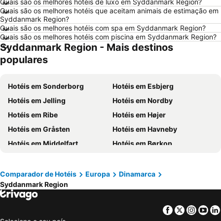
Quais são os melhores hotéis de luxo em Syddanmark Region?
Quais são os melhores hotéis que aceitam animais de estimação em
Hotéis em Vilamoura
Hotéis em Vigo
Syddanmark Region?
Hotéis em Roma
Hotéis em Centro de Portugal
Quais são os melhores hotéis com spa em Syddanmark Region?
Quais são os melhores hotéis com piscina em Syddanmark Region?
Hotéis em Sul de Espanha
Hotéis em Málaga
Syddanmark Region - Mais destinos
Hotéis em Maiorca
Hotéis em Andaluzia
populares
Hotéis em Minorca
Hotéis em Ibiza
Hotéis em Ilha do Sal
Hotéis em Galiza
Hotéis em Sonderborg
Hotéis em Esbjerg
Hotéis em Douro
Hotéis em Costa da Luz
Hotéis em Jelling
Hotéis em Nordby
Hotéis em Serra da Estrela
Hotéis em Região de Lisboa
Hotéis em Ribe
Hotéis em Højer
Hotéis em Costa do Sol
Hotéis em Sardenha
Hotéis em Gråsten
Hotéis em Havneby
Hotéis em Tenerife
Hotéis em Cabo Verde
Hotéis em Middelfart
Hotéis em Børkop
Hotéis em São Miguel
Hotéis em Madrid
Hotéis em Svendborg
Hotéis em Fåborg
Hotéis em Bredsten
Hotéis em Varde
Comparador de Hotéis
Europa
Dinamarca
Syddanmark Region
Hotéis em Henne
Hotéis em Blåvandshuk
Hotéis em Aabenraa
Hotéis em Nordborg
Facebook
Twitter
Insta
Yo
Hotéis em Skærbæk
Hotéis em Bov