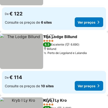
€ 122
De
Consulte os preços de
6 sites
Ver preços
The Lodge Billund
Partilhar
Adicionar aos favoritos
Ver pre
4 Estrelas
8,5
Excelente
6.690
Billund
Perto de Legoland e Lalandia
Ver preços
€ 114
De
Consulte os preços de
10 sites
Ver preços
Kryb I Ly Kro
Partilhar
Adicionar aos favoritos
Ver preços
4 Estrelas