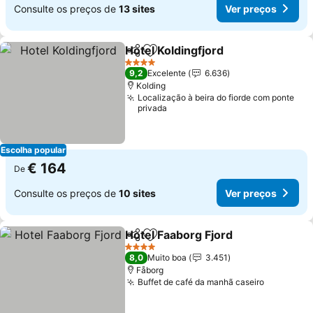
Consulte os preços de
13 sites
Ver preços
Hotel Koldingfjord
Partilhar
Adicionar aos favoritos
Ver pre
4 Estrelas
9,2
Excelente
6.636
Kolding
Localização à beira do fiorde com ponte
privada
Escolha popular
€ 164
De
Consulte os preços de
10 sites
Ver preços
Hotel Faaborg Fjord
Partilhar
Adicionar aos favoritos
Ver pr
4 Estrelas
8,0
Muito boa
3.451
Fåborg
Buffet de café da manhã caseiro
Ver preç