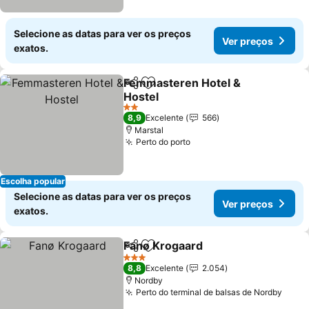
Selecione as datas para ver os preços
Ver preços
exatos.
Femmasteren Hotel &
Partilhar
Adicionar aos favoritos
Hostel
Ver preços
2 Estrelas
8,9
Excelente
566
Marstal
Perto do porto
Ver preços
Escolha popular
Selecione as datas para ver os preços
Ver preços
exatos.
Fanø Krogaard
Partilhar
Adicionar aos favoritos
Ver preços
3 Estrelas
8,8
Excelente
2.054
Nordby
Perto do terminal de balsas de Nordby
Ver 