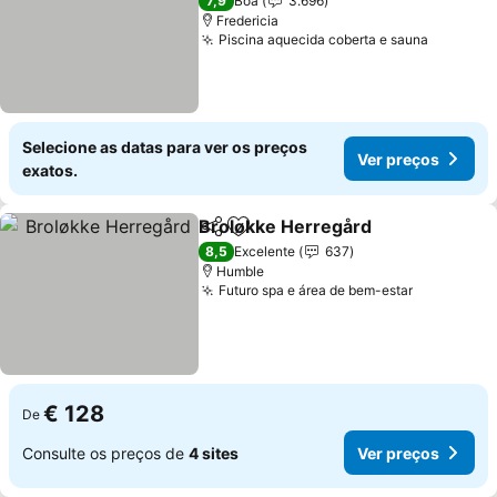
7,9
Boa
3.696
Fredericia
Piscina aquecida coberta e sauna
Ver pre
Selecione as datas para ver os preços
Ver preços
exatos.
Broløkke Herregård
Partilhar
Adicionar aos favoritos
Ver pr
8,5
Excelente
637
Humble
Futuro spa e área de bem-estar
Ver preço
€ 128
De
Consulte os preços de
4 sites
Ver preços