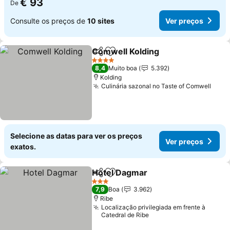
€ 93
De
Consulte os preços de
10 sites
Ver preços
Comwell Kolding
Partilhar
Adicionar aos favoritos
Ver preço
4 Estrelas
8,4
Muito boa
5.392
Kolding
Culinária sazonal no Taste of Comwell
Ver 
Selecione as datas para ver os preços
Ver preços
exatos.
Hotel Dagmar
Partilhar
Adicionar aos favoritos
Ver preços
3 Estrelas
7,9
Boa
3.962
Ribe
Localização privilegiada em frente à
Catedral de Ribe