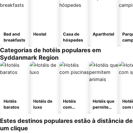
Bed and
Hostel
Casa de
Aparthotel
Parq
breakfasts
hóspedes
camp
Categorias de hotéis populares em
Syddanmark Region
Hotéis
Hotéis de
Hotéis
Hotéis que
Hoté
baratos
luxo
com
permitem
com 
piscinas
animais
Estes destinos populares estão à distância de
um clique