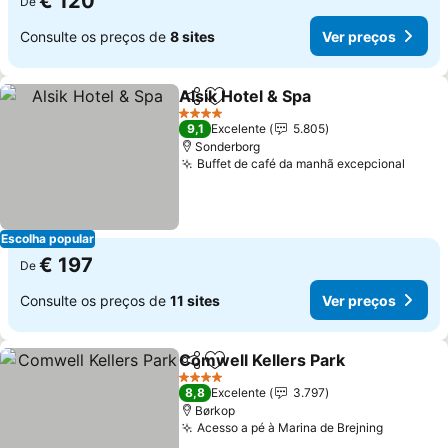
€ 120
De
Consulte os preços de
8 sites
Ver preços
Alsik Hotel & Spa
Partilhar
Adicionar aos favoritos
Ver preço
4 Estrelas
9,1
Excelente
5.805
Sonderborg
Buffet de café da manhã excepcional
Ver p
Escolha popular
€ 197
De
Consulte os preços de
11 sites
Ver preços
Comwell Kellers Park
Partilhar
Adicionar aos favoritos
Ver 
4 Estrelas
8,8
Excelente
3.797
Børkop
Acesso a pé à Marina de Brejning
Ver preç