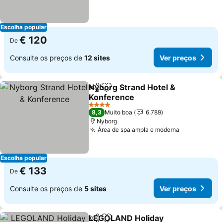
Escolha popular
€ 120
De
Consulte os preços de
12 sites
Ver preços
Nyborg Strand Hotel &
Partilhar
Adicionar aos favoritos
Konference
Ver preços
4 Estrelas
8,3
Muito boa
6.789
Nyborg
Área de spa ampla e moderna
Ver preços
Escolha popular
€ 133
De
Consulte os preços de
5 sites
Ver preços
LEGOLAND Holiday