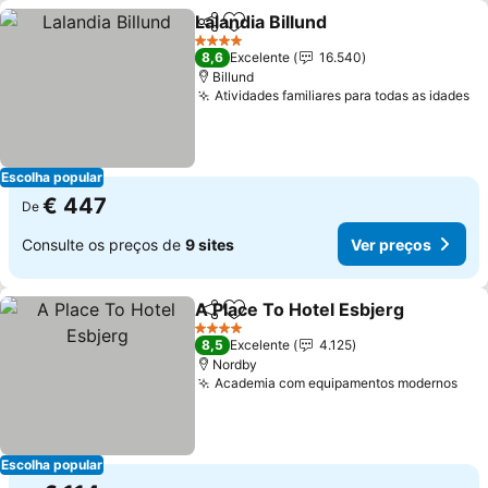
Lalandia Billund
Partilhar
Adicionar aos favoritos
Ver preços
4 Estrelas
8,6
Excelente
16.540
Billund
Atividades familiares para todas as idades
Ve
Escolha popular
€ 447
De
Consulte os preços de
9 sites
Ver preços
A Place To Hotel Esbjerg
Partilhar
Adicionar aos favoritos
V
4 Estrelas
8,5
Excelente
4.125
Nordby
Academia com equipamentos modernos
Ver
Escolha popular