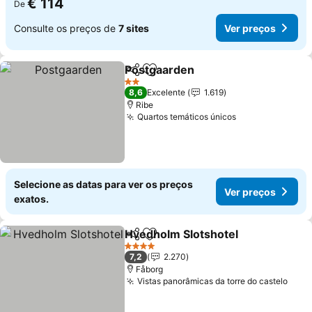
€ 114
De
Consulte os preços de
7 sites
Ver preços
Postgaarden
Partilhar
Adicionar aos favoritos
Ver preços
2 Estrelas
8,6
Excelente
1.619
Ribe
Quartos temáticos únicos
Ver preços
Selecione as datas para ver os preços
Ver preços
exatos.
Hvedholm Slotshotel
Partilhar
Adicionar aos favoritos
Ver p
4 Estrelas
7,2
2.270
Fåborg
Vistas panorâmicas da torre do castelo
Ver 