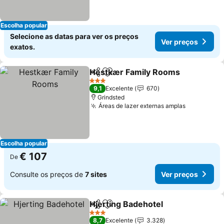
Escolha popular
Selecione as datas para ver os preços
Ver preços
exatos.
Hestkær Family Rooms
Partilhar
Adicionar aos favoritos
Ver
3 Estrelas
9,1
Excelente
670
Grindsted
Áreas de lazer externas amplas
Ver preço
Escolha popular
€ 107
De
Consulte os preços de
7 sites
Ver preços
Hjerting Badehotel
Partilhar
Adicionar aos favoritos
Ver pre
3 Estrelas
8,7
Excelente
3.328