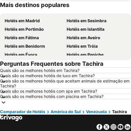
Mais destinos populares
Hotéis em Madeira
Hotéis em Espanha
Hotéis em Madrid
Hotéis em Sesimbra
Hotéis em Portimão
Hotéis em Islantilla
Hotéis em Fátima
Hotéis em Aveiro
Hotéis em Benidorm
Hotéis em Tróia
Hotéis em Évora
Hotéis em Peniche
Perguntas Frequentes sobre Tachira
Hotéis em Porto Santo
Hotéis em Barcelona
Quais são os melhores hotéis em Tachira?
Hotéis em Sangenjo
Hotéis em Nazaré
Quais são os melhores hotéis de luxo em Tachira?
Hotéis em Vigo
Hotéis em Vila Nova de Milfontes
Quais são os melhores hotéis que aceitam animais de estimação em
Tachira?
Hotéis em Isla Canela
Hotéis em Roma
Quais são os melhores hotéis com spa em Tachira?
Quais são os melhores hotéis com piscina em Tachira?
Hotéis em Vilamoura
Hotéis em Centro de Portugal
Hotéis em Sul de Espanha
Hotéis em Málaga
Comparador de Hotéis
América do Sul
Venezuela
Tachira
Hotéis em Minorca
Hotéis em Galiza
Hotéis em Andaluzia
Hotéis em Maiorca
Facebook
Twitter
Insta
Yo
Hotéis em Douro
Hotéis em Ilha do Sal