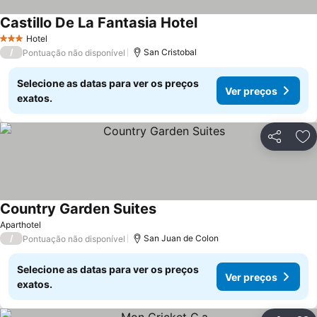
Castillo De La Fantasia Hotel
Ver preços
Hotel
3 Estrelas
/
San Cristobal
Pontuação não disponível
Selecione as datas para ver os preços
Ver preços
exatos.
Partilhar
Ad
Country Garden Suites
Ver preços
Aparthotel
/
San Juan de Colon
Pontuação não disponível
Selecione as datas para ver os preços
Ver preços
exatos.