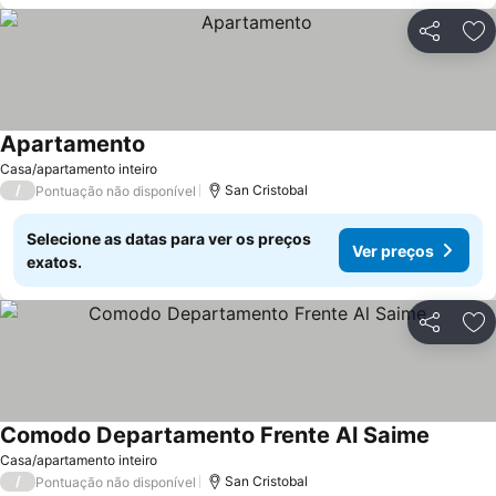
Partilhar
Ad
Apartamento
Ver preços
Casa/apartamento inteiro
/
San Cristobal
Pontuação não disponível
Selecione as datas para ver os preços
Ver preços
exatos.
Partilhar
Ad
Comodo Departamento Frente Al Saime
Ver pre
Casa/apartamento inteiro
/
San Cristobal
Pontuação não disponível