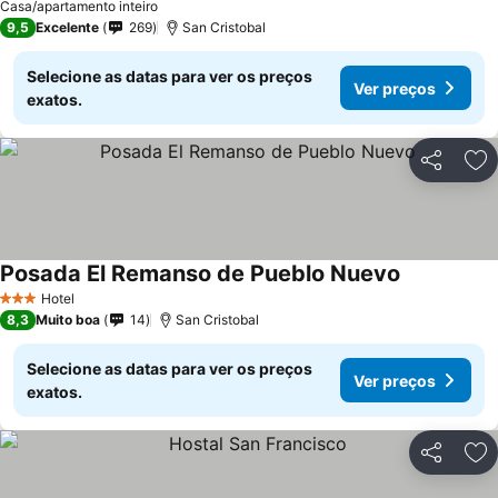
Casa/apartamento inteiro
9,5
Excelente
269
San Cristobal
Selecione as datas para ver os preços
Ver preços
exatos.
Partilhar
Ad
Posada El Remanso de Pueblo Nuevo
Ver preços
Hotel
3 Estrelas
8,3
Muito boa
14
San Cristobal
Selecione as datas para ver os preços
Ver preços
exatos.
Partilhar
Ad