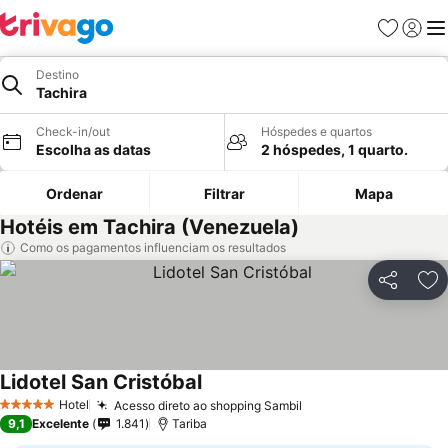
Favoritos
Iniciar
Me
Destino
Tachira
Check-in/out
Hóspedes e quartos
Escolha as datas
2 hóspedes, 1 quarto.
Ordenar
Filtrar
Mapa
Hotéis em Tachira (Venezuela)
Como os pagamentos influenciam os resultados
Partilhar
Ad
Lidotel San Cristóbal
Ver preços
Hotel
Acesso direto ao shopping Sambil
Ver preços
5 Estrelas
9,1
Excelente
1.841
Tariba