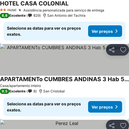
HOTEL CASA COLONIAL
Ver preços
Hotel
Assistência personalizada para serviço de entrega
Ver preços
2 Estrelas
8,8
Excelente
829
San Antonio del Tachira
Selecione as datas para ver os preços
Ver preços
exatos.
Partilhar
Ad
APARTAMENTo CUMBRES ANDINAS 3 Hab 5 personas
Ver preços
Casa/apartamento inteiro
9,5
Excelente
8
San Cristobal
Selecione as datas para ver os preços
Ver preços
exatos.
Partilhar
Ad