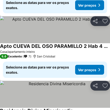
Selecione as datas para ver os preços
Ver preços
exatos.
Partilhar
Ad
Apto CUEVA DEL OSO PARAMILLO 2 Hab 4 Pax
Ver preços
Casa/apartamento inteiro
9,6
Excelente
7
San Cristobal
Selecione as datas para ver os preços
Ver preços
exatos.
Partilhar
Ad