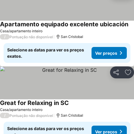
Apartamento equipado excelente ubicación
Ve
Casa/apartamento inteiro
/
San Cristobal
Pontuação não disponível
Selecione as datas para ver os preços
Ver preços
exatos.
Partilhar
Ad
Great for Relaxing in SC
Ver preços
Casa/apartamento inteiro
/
San Cristobal
Pontuação não disponível
Selecione as datas para ver os preços
Ver preços