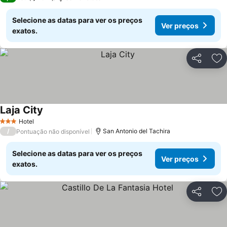
Selecione as datas para ver os preços
Ver preços
exatos.
Partilhar
Ad
Laja City
Ver preços
Hotel
3 Estrelas
/
San Antonio del Tachira
Pontuação não disponível
Selecione as datas para ver os preços
Ver preços
exatos.
Partilhar
Ad