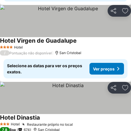
Partilhar
Ad
Hotel Virgen de Guadalupe
Ver preços
Hotel
4 Estrelas
/
San Cristobal
Pontuação não disponível
Selecione as datas para ver os preços
Ver preços
exatos.
Partilhar
Ad
Hotel Dinastia
Ver preços
Hotel
Restaurante próprio no local
Ver preços
3 Estrelas
7,8
Boa
674
San Cristobal