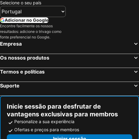
Selecione o seu país
Hotéis em Ibiza
Hotéis em Região de Lisboa
Hotéis em Serra da Estrela
Hotéis em Tenerife
Adicionar no Google
Encontre facilmente os nossos
Hotéis em Costa da Luz
Hotéis em São Miguel
resultados: adicione o trivago como
Hotéis em Gran Canaria
Hotéis em Malta
fonte preferencial no Google.
Empresa
Hotéis em Costa de Almería
Hotéis em Região de Viana do Castelo
Os nossos produtos
Termos e políticas
Suporte
Inicie sessão para desfrutar de
vantagens exclusivas para membros
Personalize a sua experiência
Ofertas e preços para membros
Iniciar sessão