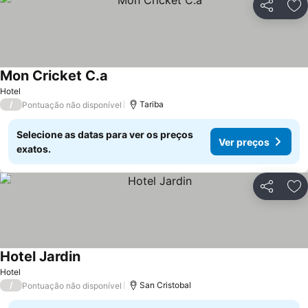
Partilhar
Ad
Mon Cricket C.a
Ver preços
Hotel
/
Tariba
Pontuação não disponível
Selecione as datas para ver os preços
Ver preços
exatos.
Partilhar
Ad
Hotel Jardin
Ver preços
Hotel
/
San Cristobal
Pontuação não disponível