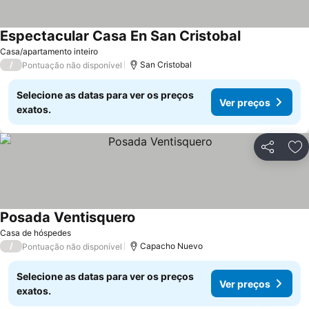
Espectacular Casa En San Cristobal
Ver preços
Casa/apartamento inteiro
/
San Cristobal
Pontuação não disponível
Selecione as datas para ver os preços
Ver preços
exatos.
Partilhar
Ad
Posada Ventisquero
Ver preços
Casa de hóspedes
/
Capacho Nuevo
Pontuação não disponível
Selecione as datas para ver os preços
Ver preços
exatos.