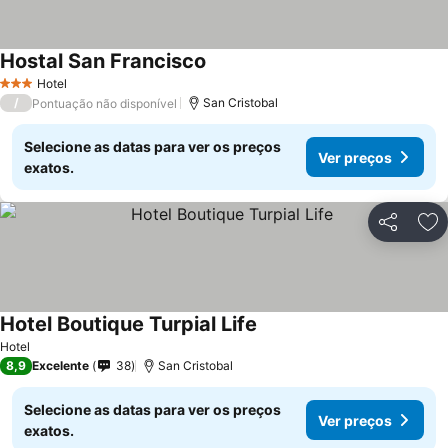
Hostal San Francisco
Ver preços
Hotel
3 Estrelas
/
San Cristobal
Pontuação não disponível
Selecione as datas para ver os preços
Ver preços
exatos.
Partilhar
Ad
Hotel Boutique Turpial Life
Ver preços
Hotel
8,9
Excelente
38
San Cristobal
Selecione as datas para ver os preços
Ver preços
exatos.