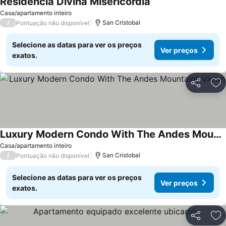
Residencia Divina Misericordia
Ver preços
Casa/apartamento inteiro
/
San Cristobal
Pontuação não disponível
Selecione as datas para ver os preços
Ver preços
exatos.
Partilhar
Ad
Luxury Modern Condo With The Andes Mountains Viewn
Ver preços
Casa/apartamento inteiro
/
San Cristobal
Pontuação não disponível
Selecione as datas para ver os preços
Ver preços
exatos.
Partilhar
Ad