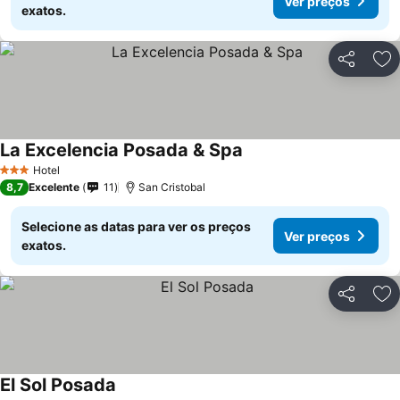
Ver preços
exatos.
Partilhar
Ad
La Excelencia Posada & Spa
Ver preços
Hotel
3 Estrelas
8,7
Excelente
11
San Cristobal
Selecione as datas para ver os preços
Ver preços
exatos.
Partilhar
Ad
El Sol Posada
Ver preços