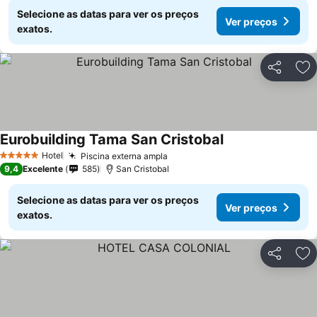
Selecione as datas para ver os preços
Ver preços
exatos.
Partilhar
Ad
Eurobuilding Tama San Cristobal
Ver preços
Hotel
Piscina externa ampla
Ver preços
5 Estrelas
9,4
Excelente
585
San Cristobal
Selecione as datas para ver os preços
Ver preços
exatos.
Partilhar
Ad