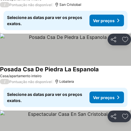
/
San Cristobal
Pontuação não disponível
Selecione as datas para ver os preços
Ver preços
exatos.
Partilhar
Ad
Posada Csa De Piedra La Espanola
Ver preços
Casa/apartamento inteiro
/
Lobatera
Pontuação não disponível
Selecione as datas para ver os preços
Ver preços
exatos.
Partilhar
Ad