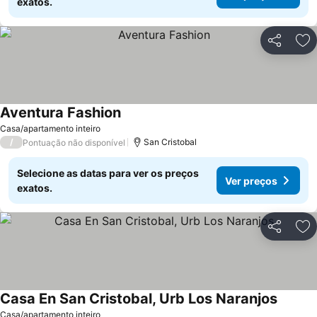
exatos.
Partilhar
Ad
Aventura Fashion
Ver preços
Casa/apartamento inteiro
/
San Cristobal
Pontuação não disponível
Selecione as datas para ver os preços
Ver preços
exatos.
Partilhar
Ad
Casa En San Cristobal, Urb Los Naranjos
Ver pr
Casa/apartamento inteiro