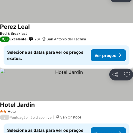
Perez Leal
Ver preços
Bed & Breakfast
9,3
Excelente
26
San Antonio del Tachira
Selecione as datas para ver os preços
Ver preços
exatos.
Partilhar
Ad
Hotel Jardin
Ver preços
Hotel
2 Estrelas
/
San Cristobal
Pontuação não disponível
Selecione as datas para ver os preços