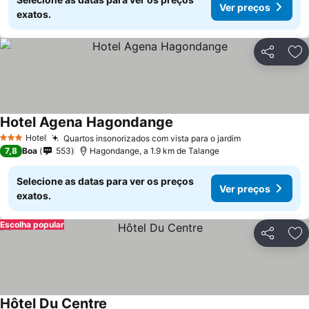
Ver preços
exatos.
Partilhar
Ad
Hotel Agena Hagondange
Ver preços
Hotel
Quartos insonorizados com vista para o jardim
Ver preços
3 Estrelas
7,8
Boa
553
Hagondange, a 1.9 km de Talange
Selecione as datas para ver os preços
Ver preços
exatos.
Escolha popular
Partilhar
Ad
Hôtel Du Centre