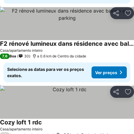
Partilhar
Ad
F2 rénové lumineux dans résidence avec balcon et parking
Ver preços
Casa/apartamento inteiro
7,6
Boa
30
a 0.6 km de Centro da cidade
Selecione as datas para ver os preços
Ver preços
exatos.
Partilhar
Ad
Cozy loft 1 rdc
Ver preços
Casa/apartamento inteiro