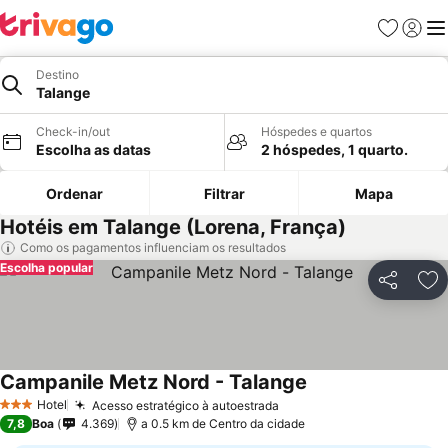
Favoritos
Iniciar
Me
Destino
Talange
Check-in/out
Hóspedes e quartos
Escolha as datas
2 hóspedes, 1 quarto.
Ordenar
Filtrar
Mapa
Hotéis em Talange (Lorena, França)
Como os pagamentos influenciam os resultados
Escolha popular
Partilhar
Ad
Campanile Metz Nord - Talange
Ver preços
Hotel
Acesso estratégico à autoestrada
Ver preços
3 Estrelas
7,8
Boa
4.369
a 0.5 km de Centro da cidade