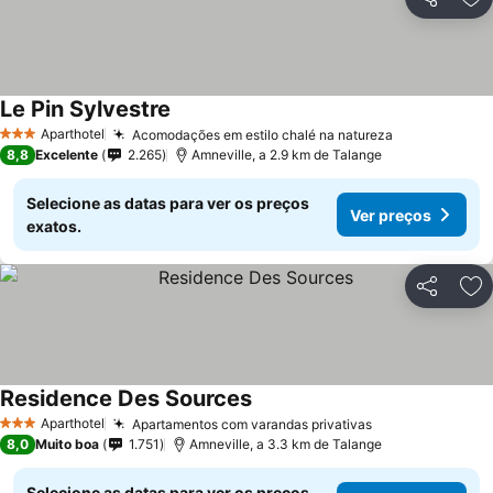
Partilhar
Ad
Le Pin Sylvestre
Ver preços
Aparthotel
Acomodações em estilo chalé na natureza
Ver preços
3 Estrelas
8,8
Excelente
2.265
Amneville, a 2.9 km de Talange
Selecione as datas para ver os preços
Ver preços
exatos.
Partilhar
Ad
Residence Des Sources
Ver preços
Aparthotel
Apartamentos com varandas privativas
Ver preços
3 Estrelas
8,0
Muito boa
1.751
Amneville, a 3.3 km de Talange
Selecione as datas para ver os preços