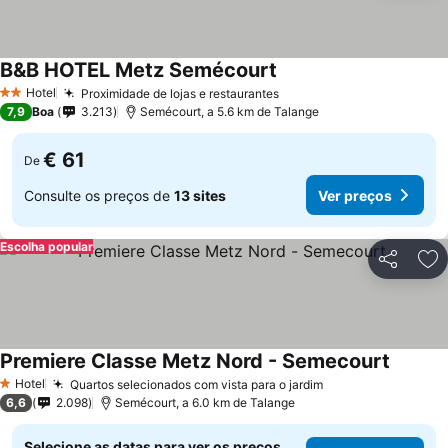
B&B HOTEL Metz Semécourt
Ver preços
Hotel
Proximidade de lojas e restaurantes
Ver preços
2 Estrelas
7,9
Boa
3.213
Semécourt, a 5.6 km de Talange
€ 61
De
Consulte os preços de
13 sites
Ver preços
Escolha popular
Partilhar
Ad
Premiere Classe Metz Nord - Semecourt
Ver pre
Hotel
Quartos selecionados com vista para o jardim
Ver preços
1 Estrelas
6,6
2.098
Semécourt, a 6.0 km de Talange
Selecione as datas para ver os preços