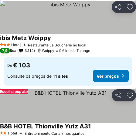
Partilhar
Ad
ibis Metz Woippy
Ver preços
Hotel
Restaurante La Boucherie no local
Ver preços
3 Estrelas
7,9
Boa
3.114
Woippy, a 9.6 km de Talange
€ 103
De
Consulte os preços de
11 sites
Ver preços
Escolha popular
Partilhar
Ad
B&B HOTEL Thionville Yutz A31
Ver preços
Hotel
Entretenimento Canal+ nos quartos
Ver preços
2 Estrelas