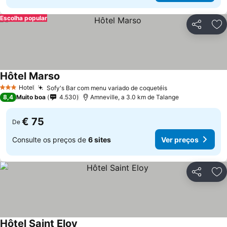
Escolha popular
Partilhar
Ad
Hôtel Marso
Ver preços
Hotel
Sofy's Bar com menu variado de coquetéis
Ver preços
3 Estrelas
8,4
Muito boa
4.530
Amneville, a 3.0 km de Talange
€ 75
De
Consulte os preços de
6 sites
Ver preços
Partilhar
Ad
Hôtel Saint Eloy