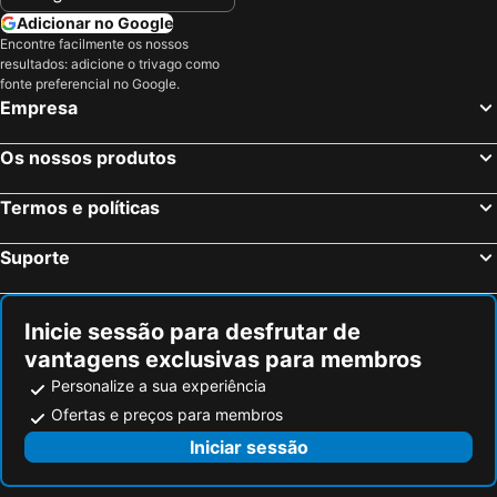
Niederanven, Hotéis
Reckange-sur-Mess, Hotéis
Adicionar no Google
Encontre facilmente os nossos
Metz, Lorena Hotéis
Bascharage, Hotéis
resultados: adicione o trivago como
Arlon, Valónia Hotéis
Paris, França Hotéis
fonte preferencial no Google.
Empresa
Nice, Provença-Alpes-Costa Azul Hotéis
Coupvray, França Hotéis
Estrasburgo, Alsácia Hotéis
Bordéus, Aquitânia Hotéis
Os nossos produtos
Montévrain, França Hotéis
Serris, França Hotéis
Termos e políticas
Colmar, Alsácia Hotéis
Magny le Hongre, França Hotéis
Suporte
Inicie sessão para desfrutar de
vantagens exclusivas para membros
Personalize a sua experiência
Ofertas e preços para membros
Iniciar sessão