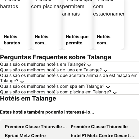
Hotéis
Hotéis
Hotéis que
Hotéis
baratos
com
permitem
com
piscinas
animais
estaciona
mento
Perguntas Frequentes sobre Talange
Quais são os melhores hotéis em Talange?
Quais são os melhores hotéis de luxo em Talange?
Quais são os melhores hotéis que aceitam animais de estimação em
Talange?
Quais são os melhores hotéis com spa em Talange?
Quais são os melhores hotéis com piscina em Talange?
Hotéis em Talange
Estes hotéis também poderão interessá-lo...
Premiere Classe Thionville - Yutz
Première Classe Thionville
Kyriad Metz Centre
hotelF1 Metz Centre Devant les Ponts