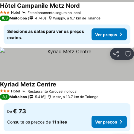
Hôtel Campanile Metz Nord
Ver preços
Hotel
Estacionamento seguro no local
Ver preços
3 Estrelas
8,3
Muito boa
4.740
Woippy, a 9.7 km de Talange
Selecione as datas para ver os preços
Ver preços
exatos.
Partilhar
Ad
Kyriad Metz Centre
Ver preços
Hotel
Restaurante Karousel no local
Ver preços
3 Estrelas
8,1
Muito boa
5.416
Metz, a 13.7 km de Talange
€ 73
De
Consulte os preços de
11 sites
Ver preços