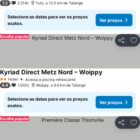
7,2
2.214
Yutz, a 12.0 km de Talange
Selecione as datas para ver os preços
Ver preços
exatos.
Escolha popular
Partilhar
Ad
Kyriad Direct Metz Nord – Woippy
Ver preços
Hotel
Acesso à piscina refrescante
Ver preços
2 Estrelas
6,8
1.000
Woippy, a 9.6 km de Talange
Selecione as datas para ver os preços
Ver preços
exatos.
Escolha popular
Partilhar
Ad