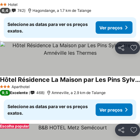
Ver preços
Hotel
2 Estrelas
6,4
742
Hagondange, a 1.7 km de Talange
Selecione as datas para ver os preços
Ver preços
exatos.
Partilhar
Ad
Hôtel Résidence La Maison par Les Pins Sylvestres Amnéville les Thermes
Ver preços
Aparthotel
3 Estrelas
9,5
Excelente
468
Amneville, a 2.9 km de Talange
Selecione as datas para ver os preços
Ver preços
exatos.
Escolha popular
Partilhar
Ad