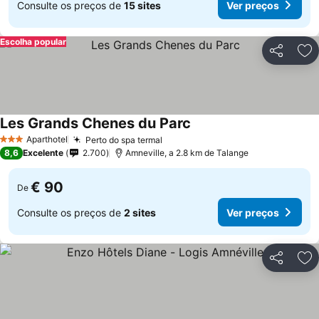
Consulte os preços de
15 sites
Ver preços
Escolha popular
Partilhar
Ad
Les Grands Chenes du Parc
Ver preços
Aparthotel
Perto do spa termal
Ver preços
3 Estrelas
8,6
Excelente
2.700
Amneville, a 2.8 km de Talange
€ 90
De
Consulte os preços de
2 sites
Ver preços
Partilhar
Ad