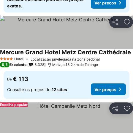
Ver preços
exatos.
Partilhar
Ad
Mercure Grand Hotel Metz Centre Cathédrale
Hotel
Localização privilegiada na zona pedonal
Ver preços
4 Estrelas
8,5
Excelente
3.328
Metz, a 13.2 km de Talange
€ 113
De
Consulte os preços de
12 sites
Ver preços
Escolha popular
Partilhar
Ad