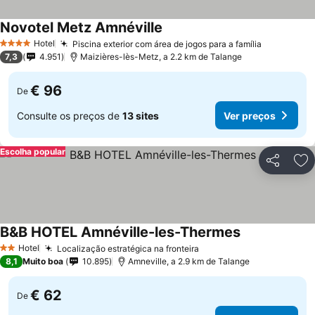
Novotel Metz Amnéville
Ver preços
Hotel
Piscina exterior com área de jogos para a família
Ver preço
4 Estrelas
7,3
4.951
Maizières-lès-Metz, a 2.2 km de Talange
€ 96
De
Consulte os preços de
13 sites
Ver preços
Escolha popular
Partilhar
Ad
B&B HOTEL Amnéville-les-Thermes
Ver preços
Hotel
Localização estratégica na fronteira
Ver preços
2 Estrelas
8,1
Muito boa
10.895
Amneville, a 2.9 km de Talange
€ 62
De