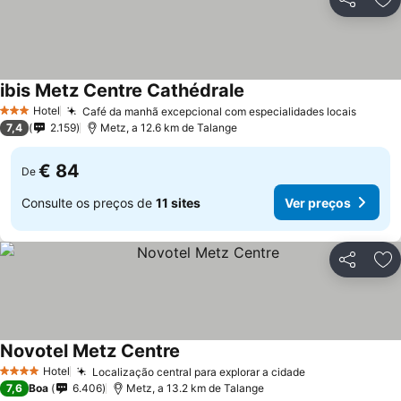
Partilhar
Ad
ibis Metz Centre Cathédrale
Ver preços
Hotel
Café da manhã excepcional com especialidades locais
Ver pr
3 Estrelas
7,4
2.159
Metz, a 12.6 km de Talange
€ 84
De
Consulte os preços de
11 sites
Ver preços
Partilhar
Ad
Novotel Metz Centre
Ver preços
Hotel
Localização central para explorar a cidade
Ver preços
4 Estrelas
7,6
Boa
6.406
Metz, a 13.2 km de Talange