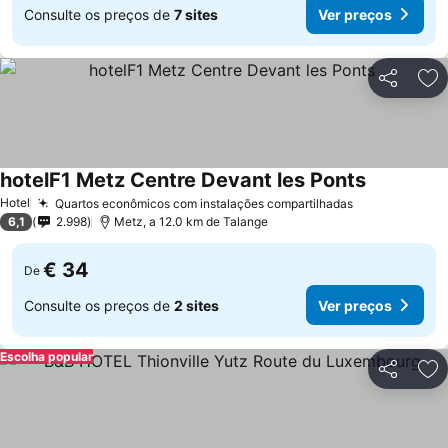
Consulte os preços de
7 sites
Ver preços
Partilhar
Ad
hotelF1 Metz Centre Devant les Ponts
Ver preços
Hotel
Quartos econômicos com instalações compartilhadas
Ver preços
6,1
2.998
Metz, a 12.0 km de Talange
€ 34
De
Consulte os preços de
2 sites
Ver preços
Escolha popular
Partilhar
Ad