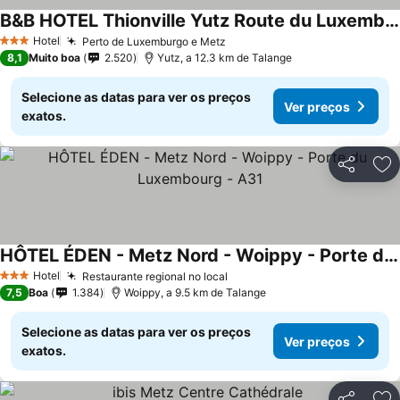
B&B HOTEL Thionville Yutz Route du Luxembourg
Ver preços
Hotel
Perto de Luxemburgo e Metz
Ver preços
3 Estrelas
8,1
Muito boa
2.520
Yutz, a 12.3 km de Talange
Selecione as datas para ver os preços
Ver preços
exatos.
Partilhar
Ad
HÔTEL ÉDEN - Metz Nord - Woippy - Porte du Luxembourg - A31
Ver preços
Hotel
Restaurante regional no local
Ver preços
3 Estrelas
7,5
Boa
1.384
Woippy, a 9.5 km de Talange
Selecione as datas para ver os preços
Ver preços
exatos.