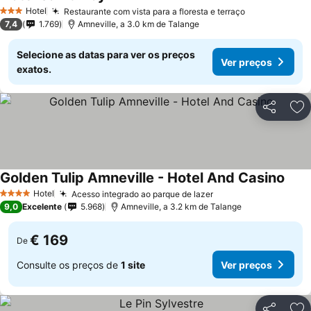
Ver preços
Hotel
Restaurante com vista para a floresta e terraço
Ver preços
3 Estrelas
7,4
1.769
Amneville, a 3.0 km de Talange
Selecione as datas para ver os preços
Ver preços
exatos.
Partilhar
Ad
Golden Tulip Amneville - Hotel And Casino
Ver 
Hotel
Acesso integrado ao parque de lazer
Ver preços
4 Estrelas
9,0
Excelente
5.968
Amneville, a 3.2 km de Talange
€ 169
De
Consulte os preços de
1 site
Ver preços