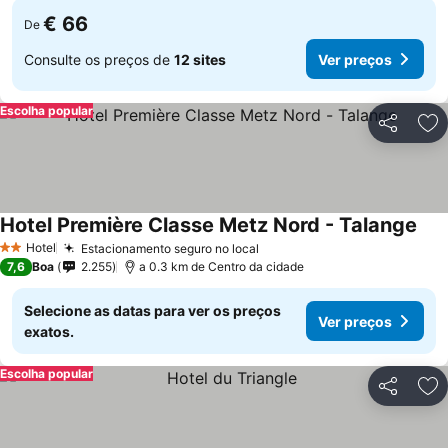
€ 66
De
Consulte os preços de
12 sites
Ver preços
Escolha popular
Partilhar
Ad
Hotel Première Classe Metz Nord - Talange
Ver
Hotel
Estacionamento seguro no local
Ver preços
2 Estrelas
7,6
Boa
2.255
a 0.3 km de Centro da cidade
Selecione as datas para ver os preços
Ver preços
exatos.
Escolha popular
Partilhar
Ad