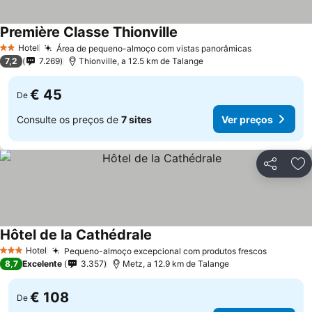
Première Classe Thionville
Ver preços
Hotel
Área de pequeno-almoço com vistas panorâmicas
Ver preços
2 Estrelas
7,2
7.269
Thionville, a 12.5 km de Talange
€ 45
De
Consulte os preços de
7 sites
Ver preços
Partilhar
Ad
Hôtel de la Cathédrale
Ver preços
Hotel
Pequeno-almoço excepcional com produtos frescos
Ver preç
3 Estrelas
8,7
Excelente
3.357
Metz, a 12.9 km de Talange
€ 108
De