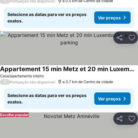
/
a 0.5 km de Centro da cidade
Pontuação não disponível
Selecione as datas para ver os preços
Ver preços
exatos.
Partilhar
Ad
Appartement 15 min Metz et 20 min Luxembourg avec parking
Ver preços
Casa/apartamento inteiro
/
a 0.7 km de Centro da cidade
Pontuação não disponível
Selecione as datas para ver os preços
Ver preços
exatos.
Escolha popular
Partilhar
Ad