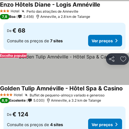
Enzo Hôtels Diane - Logis Amnéville
Ver preços
Hotel
Perto das atrações de Amneville
Ver preços
3 Estrelas
7,8
Boa
2.456
Amneville, a 2.8 km de Talange
€ 68
De
Consulte os preços de
7 sites
Ver preços
Escolha popular
Partilhar
Ad
Golden Tulip Amnéville - Hôtel Spa & Casino
Ve
Hotel
Buffet de pequeno-almoço variado e generoso
Ver preços
4 Estrelas
8,9
Excelente
5.030
Amneville, a 3.2 km de Talange
€ 124
De
Consulte os preços de
4 sites
Ver preços