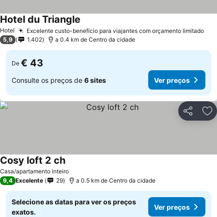
Hotel du Triangle
Ver preços
Hotel
Excelente custo-benefício para viajantes com orçamento limitado
Ver
5,9
1.402
a 0.4 km de Centro da cidade
€ 43
De
Consulte os preços de
6 sites
Ver preços
Partilhar
Ad
Cosy loft 2 ch
Ver preços
Casa/apartamento inteiro
9,4
Excelente
29
a 0.5 km de Centro da cidade
Selecione as datas para ver os preços
Ver preços
exatos.