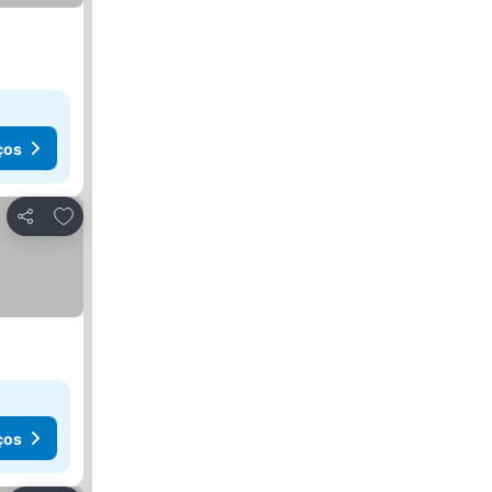
ços
Adicionar aos favoritos
Partilhar
ços