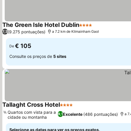
The Green Isle Hotel Dublin
4 Estrelas
Ver preços
(9.275 pontuações)
7,3
a 7.2 km de Kilmainham Gaol
€ 105
De
Consulte os preços de
5 sites
Tallaght Cross Hotel
4 Estrelas
Ver preços
Quartos com vista para a
Excelente
(486 pontuações)
9,1
a 7
cidade ou montanha
Ver preços
Selecione as datas para ver os preços exatos.