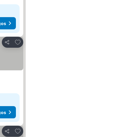
ços
Adicionar aos favoritos
Partilhar
ços
Adicionar aos favoritos
Partilhar