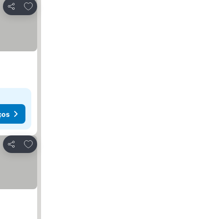
Adicionar aos favoritos
Partilhar
ços
Adicionar aos favoritos
Partilhar