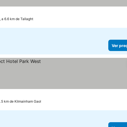
, a 6.6 km de Tallaght
Ver pre
4.5 km de Kilmainham Gaol