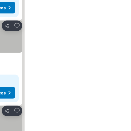
ços
Adicionar aos favoritos
Partilhar
ços
Adicionar aos favoritos
Partilhar