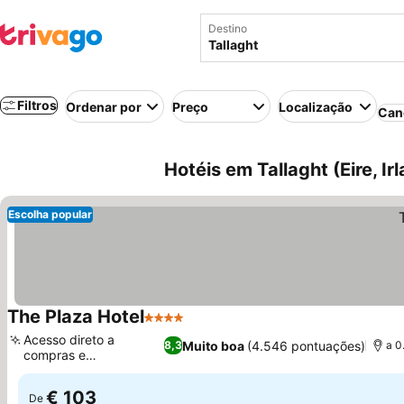
Destino
Filtros
Ordenar por
Preço
Localização
Can
Hotéis em Tallaght (Eire, Ir
Escolha popular
The Plaza Hotel
4 Estrelas
Ver preços
Acesso direto a
Muito boa
(4.546 pontuações)
8,3
a 0
compras e
Ver preços
entretenimento
€ 103
De