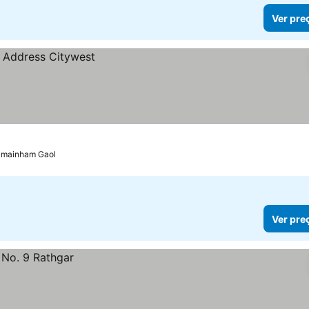
Ver pre
ilmainham Gaol
Ver pre