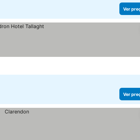
Ver pre
Ver pre