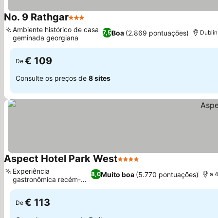
No. 9 Rathgar
3 Estrelas
Ver preços
Ambiente histórico de casa
Boa
(2.869 pontuações)
7,5
Dublin
geminada georgiana
Ver preços
€ 109
De
Consulte os preços de
8 sites
Aspect Hotel Park West
4 Estrelas
Ver preços
Experiência
Muito boa
(5.770 pontuações)
8,0
a 
gastronômica recém-
Ver preços
reformada
€ 113
De