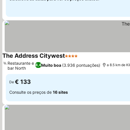
The Address Citywest
4 Estrelas
Ver preços
Restaurante e
Muito boa
(3.936 pontuações)
8,4
a 8.5 km de K
bar North
Ver preços
€ 133
De
Consulte os preços de
16 sites