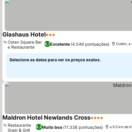
Glashaus Hotel
3 Estrelas
Ver preços
Osten Square Bar
Excelente
(4.549 pontuações)
8,7
Dublin, a
e Restaurante
Ver preços
Selecione as datas para ver os preços exatos.
Maldron Hotel Newlands Cross
4 Estrelas
Ver preços
Restaurante
Muito boa
(11.338 pontuações)
8,2
a 6.5 km de 
Grain & Grill