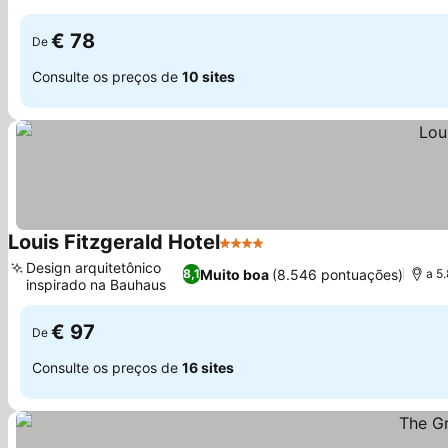
Ver preços
€ 78
De
Consulte os preços de
10 sites
Louis Fitzgerald Hotel
4 Estrelas
Ver preços
Design arquitetônico
Muito boa
(8.546 pontuações)
8,1
a 5
inspirado na Bauhaus
Ver preços
€ 97
De
Consulte os preços de
16 sites