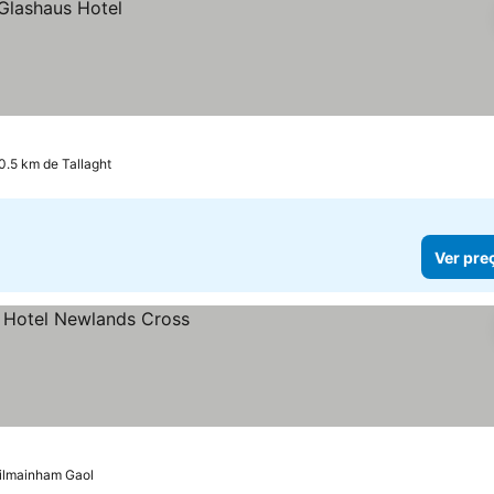
 0.5 km de Tallaght
Ver pre
Kilmainham Gaol