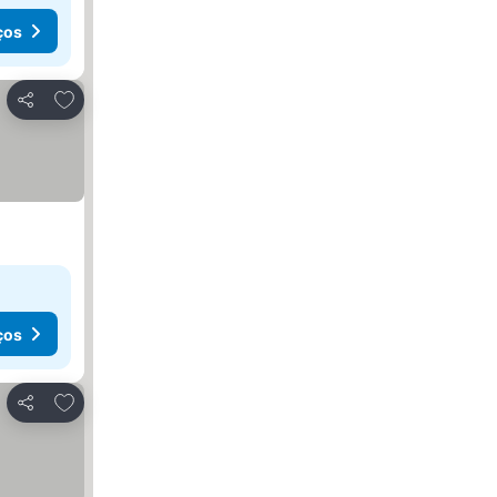
ços
Adicionar aos favoritos
Partilhar
ços
Adicionar aos favoritos
Partilhar