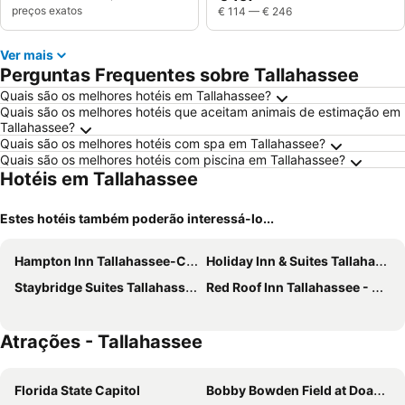
preços exatos
€ 114
—
€ 246
Ver mais
Perguntas Frequentes sobre Tallahassee
Quais são os melhores hotéis em Tallahassee?
Quais são os melhores hotéis que aceitam animais de estimação em
Tallahassee?
Quais são os melhores hotéis com spa em Tallahassee?
Quais são os melhores hotéis com piscina em Tallahassee?
Hotéis em Tallahassee
Estes hotéis também poderão interessá-lo...
Hampton Inn Tallahassee-Central
Holiday Inn & Suites Tallahassee Conference Ctr N By Ihg
Staybridge Suites Tallahassee I-10 East by IHG
Red Roof Inn Tallahassee - University
Atrações - Tallahassee
Florida State Capitol
Bobby Bowden Field at Doak Campbell Stadium