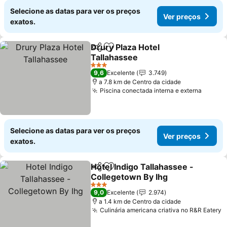
Selecione as datas para ver os preços
Ver preços
exatos.
Drury Plaza Hotel
Partilhar
Adicionar aos favoritos
Tallahassee
Ver preços
3 Estrelas
9,6
Excelente
3.749
a 7.8 km de Centro da cidade
Piscina conectada interna e externa
Ver pr
Selecione as datas para ver os preços
Ver preços
exatos.
Hotel Indigo Tallahassee -
Partilhar
Adicionar aos favoritos
Collegetown By Ihg
Ver preços
3 Estrelas
9,0
Excelente
2.974
a 1.4 km de Centro da cidade
Culinária americana criativa no R&R Eatery
V