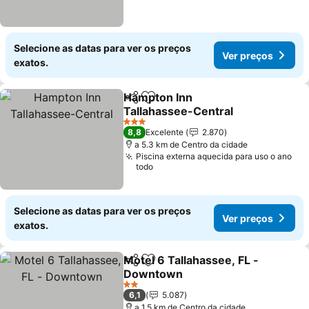
Selecione as datas para ver os preços
Ver preços
exatos.
Hampton Inn
Partilhar
Adicionar aos favoritos
Tallahassee-Central
Ver preços
3 Estrelas
8,8
Excelente
2.870
a 5.3 km de Centro da cidade
Piscina externa aquecida para uso o ano
todo
Selecione as datas para ver os preços
Ver preços
exatos.
Motel 6 Tallahassee, FL -
Partilhar
Adicionar aos favoritos
Downtown
Ver preços
2 Estrelas
6,1
5.087
a 1.5 km de Centro da cidade