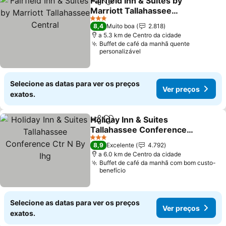
Fairfield Inn & Suites by
Partilhar
Adicionar aos favoritos
Marriott Tallahassee
Central
Ver preços
3 Estrelas
8,4
Muito boa
2.818
a 5.3 km de Centro da cidade
Buffet de café da manhã quente
personalizável
Selecione as datas para ver os preços
Ver preços
exatos.
Holiday Inn & Suites
Partilhar
Adicionar aos favoritos
Tallahassee Conference
Ctr N By Ihg
Ver preços
3 Estrelas
8,9
Excelente
4.792
a 6.0 km de Centro da cidade
Buffet de café da manhã com bom custo-
benefício
Selecione as datas para ver os preços
Ver preços
exatos.