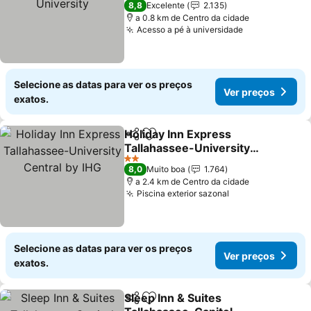
8,8
Excelente
2.135
a 0.8 km de Centro da cidade
Acesso a pé à universidade
Ver preços
Selecione as datas para ver os preços
Ver preços
exatos.
Holiday Inn Express
Partilhar
Adicionar aos favoritos
Tallahassee-University
Central by IHG
Ver preços
2 Estrelas
8,0
Muito boa
1.764
a 2.4 km de Centro da cidade
Piscina exterior sazonal
Ver preços
Selecione as datas para ver os preços
Ver preços
exatos.
Sleep Inn & Suites
Partilhar
Adicionar aos favoritos