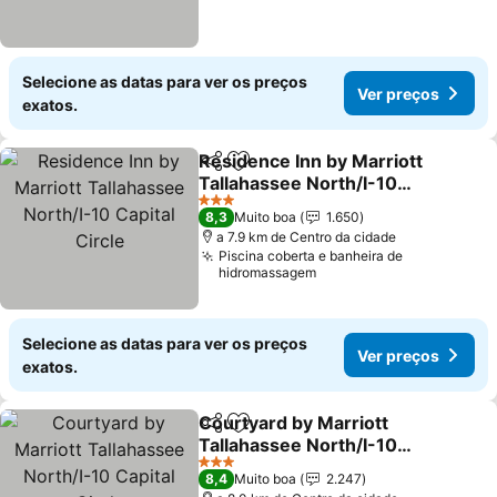
Selecione as datas para ver os preços
Ver preços
exatos.
Residence Inn by Marriott
Partilhar
Adicionar aos favoritos
Tallahassee North/I-10
Capital Circle
Ver preços
3 Estrelas
8,3
Muito boa
1.650
a 7.9 km de Centro da cidade
Piscina coberta e banheira de
hidromassagem
Selecione as datas para ver os preços
Ver preços
exatos.
Courtyard by Marriott
Partilhar
Adicionar aos favoritos
Tallahassee North/I-10
Capital Circle
Ver preços
3 Estrelas
8,4
Muito boa
2.247