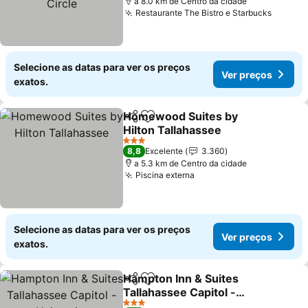
a 8.0 km de Centro da cidade
Restaurante The Bistro e Starbucks
Ver pr
Selecione as datas para ver os preços
Ver preços
exatos.
Homewood Suites by
Partilhar
Adicionar aos favoritos
Hilton Tallahassee
Ver preços
3 Estrelas
8,8
Excelente
3.360
a 5.3 km de Centro da cidade
Piscina externa
Ver preços
Selecione as datas para ver os preços
Ver preços
exatos.
Hampton Inn & Suites
Partilhar
Adicionar aos favoritos
Tallahassee Capitol -
University
Ver preços
3 Estrelas