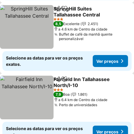
SpringHill Suites
Partilhar
Adicionar aos favoritos
Tallahassee Central
Ver preços
3 Estrelas
8,5
Excelente
2.451
a 4.6 km de Centro da cidade
Buffet de café da manhã quente
personalizável
Selecione as datas para ver os preços
Ver preços
exatos.
Fairfield Inn Tallahassee
Partilhar
Adicionar aos favoritos
North/I-10
Ver preços
3 Estrelas
7,9
Boa
1.861
a 6.4 km de Centro da cidade
Perto de universidades
Ver preços
Selecione as datas para ver os preços
Ver preços