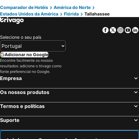
Comparador de Hotéis
América do Norte
Chicago, Ilinóis Hotéis
Boston, Massachusetts Hotéis
Estados Unidos da América
Flórida
Tallahassee
Facebook
Twitter
Insta
Yo
Selecione o seu país
Adicionar no Google
Encontre facilmente os nossos
resultados: adicione o trivago como
fonte preferencial no Google.
Empresa
Os nossos produtos
Termos e políticas
Suporte