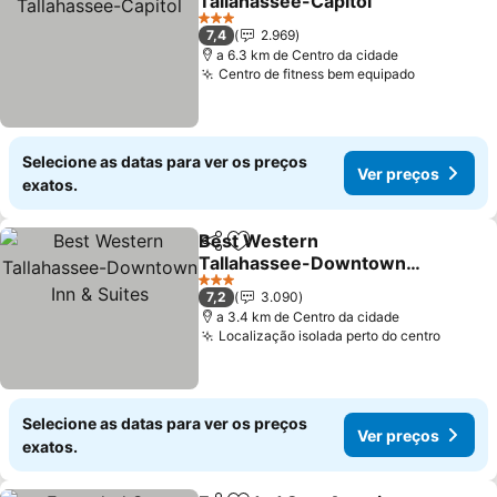
Tallahassee-Capitol
Ver preços
3 Estrelas
7,4
2.969
a 6.3 km de Centro da cidade
Centro de fitness bem equipado
Ver preço
Selecione as datas para ver os preços
Ver preços
exatos.
Best Western
Partilhar
Adicionar aos favoritos
Tallahassee-Downtown
Inn & Suites
Ver preços
3 Estrelas
7,2
3.090
a 3.4 km de Centro da cidade
Localização isolada perto do centro
Ver pr
Selecione as datas para ver os preços
Ver preços
exatos.