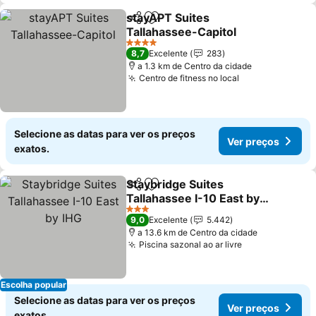
stayAPT Suites
Partilhar
Adicionar aos favoritos
Tallahassee-Capitol
Ver preços
4 Estrelas
8,7
Excelente
283
a 1.3 km de Centro da cidade
Centro de fitness no local
Ver preços
Selecione as datas para ver os preços
Ver preços
exatos.
Staybridge Suites
Partilhar
Adicionar aos favoritos
Tallahassee I-10 East by
IHG
Ver preços
3 Estrelas
9,0
Excelente
5.442
a 13.6 km de Centro da cidade
Piscina sazonal ao ar livre
Ver preços
Escolha popular
Selecione as datas para ver os preços
Ver preços
exatos.