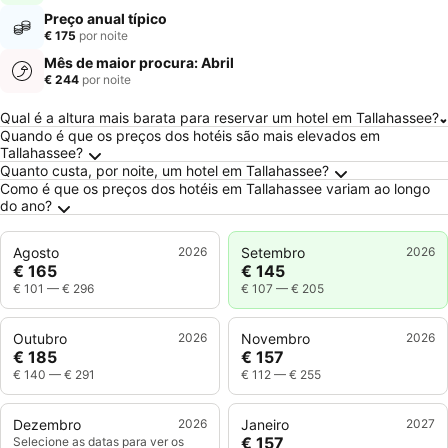
Preço anual típico
€ 175
por noite
Mês de maior procura: Abril
€ 244
por noite
Perguntas Frequentes sobre Tallahassee
Qual é a altura mais barata para reservar um hotel em Tallahassee?
Quando é que os preços dos hotéis são mais elevados em
Tallahassee?
Quanto custa, por noite, um hotel em Tallahassee?
Como é que os preços dos hotéis em Tallahassee variam ao longo
do ano?
Agosto
2026
Setembro
2026
€ 165
€ 145
€ 101
—
€ 296
€ 107
—
€ 205
Outubro
2026
Novembro
2026
€ 185
€ 157
€ 140
—
€ 291
€ 112
—
€ 255
Dezembro
2026
Janeiro
2027
€ 157
Selecione as datas para ver os