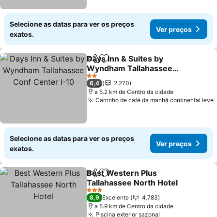
Selecione as datas para ver os preços
Ver preços
exatos.
Days Inn & Suites by
Partilhar
Adicionar aos favoritos
Wyndham Tallahassee
Conf Center I-10
Ver preços
2 Estrelas
6,4
2.270
a 5.2 km de Centro da cidade
Carrinho de café da manhã continental leve
Selecione as datas para ver os preços
Ver preços
exatos.
Best Western Plus
Partilhar
Adicionar aos favoritos
Tallahassee North Hotel
Ver preços
3 Estrelas
8,9
Excelente
4.783
a 5.9 km de Centro da cidade
Piscina exterior sazonal
Ver preços