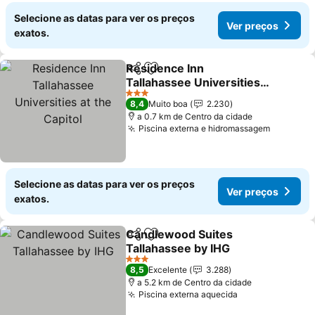
Selecione as datas para ver os preços
Ver preços
exatos.
Residence Inn
Partilhar
Adicionar aos favoritos
Tallahassee Universities
at the Capitol
Ver preços
3 Estrelas
8,4
Muito boa
2.230
a 0.7 km de Centro da cidade
Piscina externa e hidromassagem
Ver pre
Selecione as datas para ver os preços
Ver preços
exatos.
Candlewood Suites
Partilhar
Adicionar aos favoritos
Tallahassee by IHG
Ver preços
3 Estrelas
8,5
Excelente
3.288
a 5.2 km de Centro da cidade
Piscina externa aquecida
Ver preços