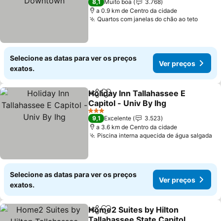
8,1
Muito boa
3.768
a 0.9 km de Centro da cidade
Quartos com janelas do chão ao teto
Ver p
Selecione as datas para ver os preços
Ver preços
exatos.
Holiday Inn Tallahassee E
Partilhar
Adicionar aos favoritos
Capitol - Univ By Ihg
Ver preços
3 Estrelas
9,1
Excelente
3.523
a 3.6 km de Centro da cidade
Piscina interna aquecida de água salgada
Ve
Selecione as datas para ver os preços
Ver preços
exatos.
Home2 Suites by Hilton
Partilhar
Adicionar aos favoritos
Tallahassee State Capitol