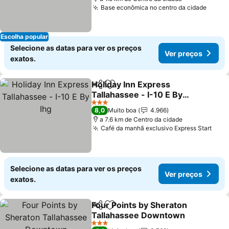
Base econômica no centro da cidade
Ver p
Escolha popular
Selecione as datas para ver os preços
Ver preços
exatos.
Holiday Inn Express
Partilhar
Adicionar aos favoritos
Tallahassee - I-10 E By
Ihg
Ver preços
3 Estrelas
8,0
Muito boa
4.966
a 7.6 km de Centro da cidade
Café da manhã exclusivo Express Start
Ver 
Selecione as datas para ver os preços
Ver preços
exatos.
Four Points by Sheraton
Partilhar
Adicionar aos favoritos
Tallahassee Downtown
Ver preços
3 Estrelas