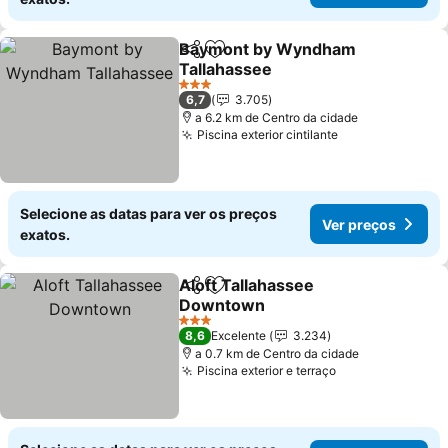
Baymont by Wyndham
Partilhar
Adicionar aos favoritos
Tallahassee
Ver preços
3 Estrelas
6,7
3.705
a 6.2 km de Centro da cidade
Piscina exterior cintilante
Ver preços
Selecione as datas para ver os preços
Ver preços
exatos.
Aloft Tallahassee
Partilhar
Adicionar aos favoritos
Downtown
Ver preços
3 Estrelas
8,6
Excelente
3.234
a 0.7 km de Centro da cidade
Piscina exterior e terraço
Ver preços