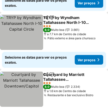
Selecione as datas para ver os preços
Ver preços
exatos.
TRYP by Wyndham
Partilhar
Adicionar aos favoritos
Tallahassee North I-10
Capital Circle
Ver preços
3 Estrelas
8,0
Muito boa
3.661
a 7.7 km de Centro da cidade
Pátio externo e área para churrasco
Ver pr
Selecione as datas para ver os preços
Ver preços
exatos.
Courtyard by Marriott
Partilhar
Adicionar aos favoritos
Tallahassee
Downtown/Capitol
Ver preços
3 Estrelas
8,0
Muito boa
2.334
a 1.6 km de Centro da cidade
Restaurante e bar exclusivo Bistro
Ver pre