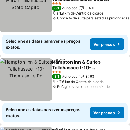
Ver preços
3 Estrelas
8,1
Muito boa
3.491
a 1.9 km de Centro da cidade
Conceito de suíte para estadias prolongadas
Selecione as datas para ver os preços
Ver preços
exatos.
Hampton Inn & Suites
Partilhar
Adicionar aos favoritos
Tallahassee I-10-
Thomasville Rd
Ver preços
3 Estrelas
8,1
Muito boa
3.193
a 7.6 km de Centro da cidade
Refúgio suburbano modernizado
Ver preç
Selecione as datas para ver os preços
Ver preços
exatos.