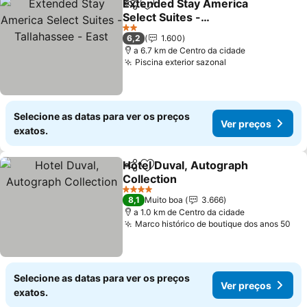
Extended Stay America
Partilhar
Adicionar aos favoritos
Select Suites -
Tallahassee - East
Ver preços
2 Estrelas
6,2
1.600
a 6.7 km de Centro da cidade
Piscina exterior sazonal
Ver preços
Selecione as datas para ver os preços
Ver preços
exatos.
Hotel Duval, Autograph
Partilhar
Adicionar aos favoritos
Collection
Ver preços
4 Estrelas
8,1
Muito boa
3.666
a 1.0 km de Centro da cidade
Marco histórico de boutique dos anos 50
Ver
Selecione as datas para ver os preços
Ver preços
exatos.