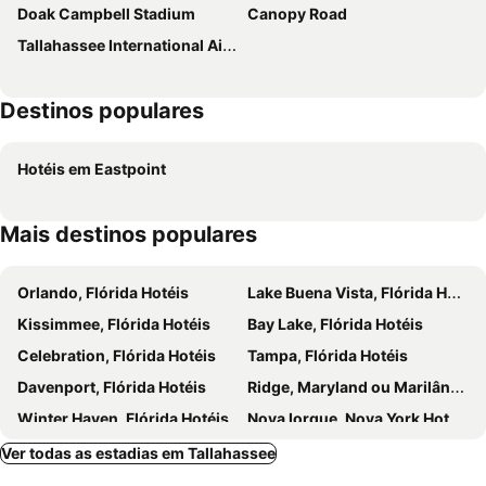
Doak Campbell Stadium
Canopy Road
Tallahassee International Airport
Destinos populares
Hotéis em Eastpoint
Mais destinos populares
Orlando, Flórida Hotéis
Lake Buena Vista, Flórida Hotéis
Kissimmee, Flórida Hotéis
Bay Lake, Flórida Hotéis
Celebration, Flórida Hotéis
Tampa, Flórida Hotéis
Davenport, Flórida Hotéis
Ridge, Maryland ou Marilândia Hotéis
Winter Haven, Flórida Hotéis
Nova Iorque, Nova York Hotéis
Miami Beach, Flórida Hotéis
Miami, Flórida Hotéis
Ver todas as estadias em Tallahassee
Las Vegas, Nevada Hotéis
Los Angeles, Califórnia Hotéis