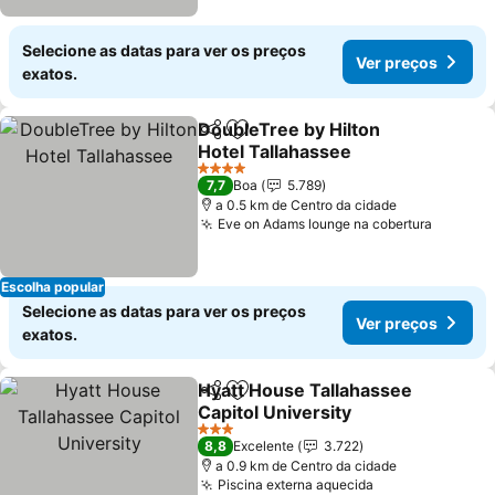
Selecione as datas para ver os preços
Ver preços
exatos.
DoubleTree by Hilton
Partilhar
Adicionar aos favoritos
Hotel Tallahassee
Ver preços
4 Estrelas
7,7
Boa
5.789
a 0.5 km de Centro da cidade
Eve on Adams lounge na cobertura
Ver pre
Escolha popular
Selecione as datas para ver os preços
Ver preços
exatos.
Hyatt House Tallahassee
Partilhar
Adicionar aos favoritos
Capitol University
Ver preços
3 Estrelas
8,8
Excelente
3.722
a 0.9 km de Centro da cidade
Piscina externa aquecida
Ver preços