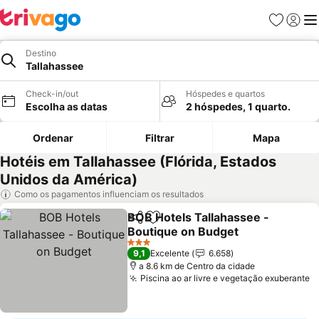
Favoritos
Iniciar
Me
Destino
Tallahassee
Check-in/out
Hóspedes e quartos
Escolha as datas
2 hóspedes, 1 quarto.
Ordenar
Filtrar
Mapa
Hotéis em Tallahassee (Flórida, Estados
Unidos da América)
Como os pagamentos influenciam os resultados
BOB Hotels Tallahassee -
Partilhar
Adicionar aos favoritos
Boutique on Budget
Ver preços
3 Estrelas
9,1
Excelente
6.658
a 8.6 km de Centro da cidade
Piscina ao ar livre e vegetação exuberante
V