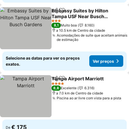
Embassy Suites by Hilton
Partilhar
Adicionar aos favoritos
Tampa USF Near Busch
Gardens
3 Estrelas
8,1
Muito boa
8.160
a 10.5 km de Centro da cidade
Acomodações de suíte que aceitam animais
de estimação
Selecione as datas para ver os preços
Ver preços
exatos.
Tampa Airport Marriott
Partilhar
Adicionar aos favoritos
4 Estrelas
8,8
Excelente
6.316
a 7.0 km de Centro da cidade
Piscina ao ar livre com vista para a pista
€ 175
De