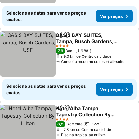
Selecione as datas para ver os preços
Ver preços
exatos.
OASIS BAY SUITES,
Partilhar
Adicionar aos favoritos
Tampa, Busch Gardens,
USF
4 Estrelas
7,9
Boa
6.881
a 9.0 km de Centro da cidade
Conceito moderno de resort all-suite
Selecione as datas para ver os preços
Ver preços
exatos.
Hotel Alba Tampa,
Partilhar
Adicionar aos favoritos
Tapestry Collection By
Hilton
4 Estrelas
8,5
Excelente
7.229
a 7.3 km de Centro da cidade
Piscina tropical ao ar livre