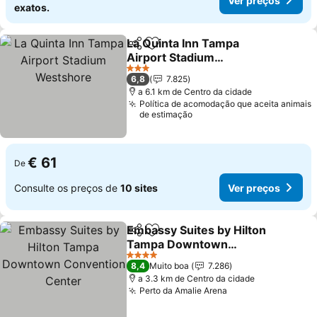
Ver preços
exatos.
La Quinta Inn Tampa
Partilhar
Adicionar aos favoritos
Airport Stadium
Westshore
3 Estrelas
6,8
7.825
a 6.1 km de Centro da cidade
Política de acomodação que aceita animais
de estimação
€ 61
De
Consulte os preços de
10 sites
Ver preços
Embassy Suites by Hilton
Partilhar
Adicionar aos favoritos
Tampa Downtown
Convention Center
4 Estrelas
8,4
Muito boa
7.286
a 3.3 km de Centro da cidade
Perto da Amalie Arena