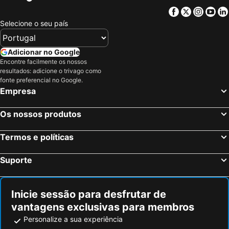
New Port Richey, Flórida Hotéis
Brooksville, Flórida Hotéis
Facebook
Twitter
Insta
Yo
Orlando, Flórida Hotéis
Lake Buena Vista, Flórida Hotéis
Selecione o seu país
Kissimmee, Flórida Hotéis
Bay Lake, Flórida Hotéis
Celebration, Flórida Hotéis
Davenport, Flórida Hotéis
Adicionar no Google
Encontre facilmente os nossos
Ridge, Maryland ou Marilândia Hotéis
Winter Haven, Flórida Hotéis
resultados: adicione o trivago como
Nova Iorque, Nova York Hotéis
Miami Beach, Flórida Hotéis
fonte preferencial no Google.
Empresa
Miami, Flórida Hotéis
Las Vegas, Nevada Hotéis
Los Angeles, Califórnia Hotéis
Chicago, Ilinóis Hotéis
Os nossos produtos
Boston, Massachusetts Hotéis
Termos e políticas
Suporte
Inicie sessão para desfrutar de
vantagens exclusivas para membros
Personalize a sua experiência