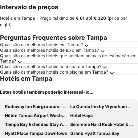
ment
Intervalo de preços
Hotéis em Tampa -
Preço máximo
de
‎€ 61
até
‎€ 320
(price per
night)
Perguntas Frequentes sobre Tampa
Quais são os melhores hotéis em Tampa?
Quais são os melhores hotéis de luxo em Tampa?
Quais são os melhores hotéis que aceitam animais de estimação em
Tampa?
Quais são os melhores hotéis com spa em Tampa?
Quais são os melhores hotéis com piscina em Tampa?
Hotéis em Tampa
Estes hotéis também poderão interessá-lo...
Rodeway Inn Fairgrounds-Casino
La Quinta Inn by Wyndham Tampa Near Busch Gardens
Hilton Tampa Airport Westshore
Hotel Haya
Tampa Bay Extended Stay Airport
Seminole Hard Rock Hotel & Casino Tampa
Hyatt Place Tampa Downtown
Grand Hyatt Tampa Bay