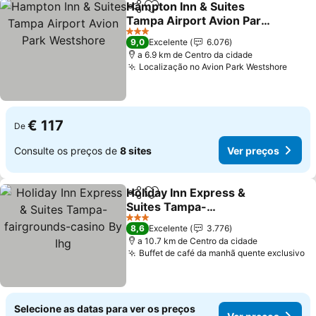
Hampton Inn & Suites
Partilhar
Adicionar aos favoritos
Tampa Airport Avion Park
Westshore
3 Estrelas
9,0
Excelente
6.076
a 6.9 km de Centro da cidade
Localização no Avion Park Westshore
€ 117
De
Consulte os preços de
8 sites
Ver preços
Holiday Inn Express &
Partilhar
Adicionar aos favoritos
Suites Tampa-
fairgrounds-casino By Ihg
3 Estrelas
8,6
Excelente
3.776
a 10.7 km de Centro da cidade
Buffet de café da manhã quente exclusivo
Selecione as datas para ver os preços