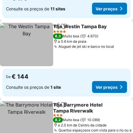
Consulte os preços de
11 sites
Ver preços
The Westin Tampa Bay
Partilhar
Adicionar aos favoritos
4 Estrelas
8,3
Muito boa
4.670
a 0.6 km da praia
Aluguel de jet ski e barco no local
€ 144
De
Consulte os preços de
1 site
Ver preços
The Barrymore Hotel
Partilhar
Adicionar aos favoritos
Tampa Riverwalk
3 Estrelas
8,2
Muito boa
10.089
a 2.0 km de Centro da cidade
Quartos espaçosos com vista para o rio ou a