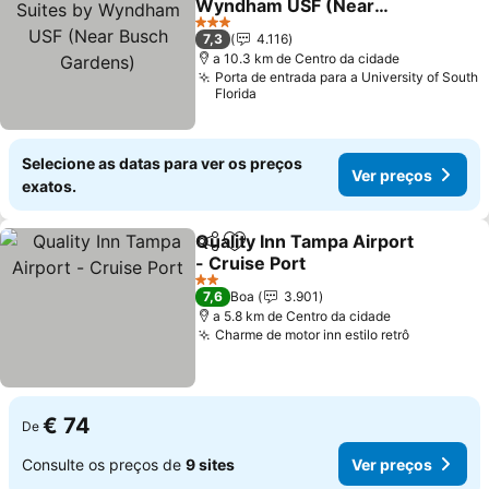
Wyndham USF (Near
Busch Gardens)
3 Estrelas
7,3
4.116
a 10.3 km de Centro da cidade
Porta de entrada para a University of South
Florida
Selecione as datas para ver os preços
Ver preços
exatos.
Quality Inn Tampa Airport
Partilhar
Adicionar aos favoritos
- Cruise Port
2 Estrelas
7,6
Boa
3.901
a 5.8 km de Centro da cidade
Charme de motor inn estilo retrô
€ 74
De
Consulte os preços de
9 sites
Ver preços