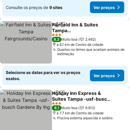
Consulte os preços de
9 sites
Ver preços
Fairfield Inn & Suites
Partilhar
Adicionar aos favoritos
Tampa
Fairgrounds/Casino
3 Estrelas
8,2
Muito boa
2.462
a 8.1 km de Centro da cidade
Quartos no térreo que aceitam animais de
estimação
Selecione as datas para ver os preços
Ver preços
exatos.
Holiday Inn Express &
Partilhar
Adicionar aos favoritos
Suites Tampa -usf-busch
Gardens By Ihg
3 Estrelas
8,1
Muito boa
6.912
a 7.7 km de Centro da cidade
Piscina externa aquecida e solário