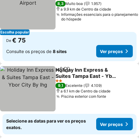
4 Estrelas
8,3
Muito boa
1.957
a 9.9 km de Centro da cidade
Informações essenciais para o planejamento
do hóspede
Escolha popular
€ 75
De
Consulte os preços de
8 sites
Ver preços
Holiday Inn Express &
Partilhar
Adicionar aos favoritos
Suites Tampa East - Ybor
City By Ihg
2 Estrelas
9,1
Excelente
4.109
a 6.1 km de Centro da cidade
Piscina exterior com fonte
Selecione as datas para ver os preços
Ver preços
exatos.