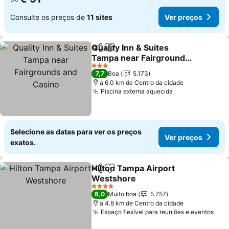
Consulte os preços de
11 sites
Ver preços
Quality Inn & Suites
Partilhar
Adicionar aos favoritos
Tampa near Fairgrounds
and Casino
3 Estrelas
7,7
Boa
5.173
a 6.0 km de Centro da cidade
Piscina externa aquecida
Selecione as datas para ver os preços
Ver preços
exatos.
Hilton Tampa Airport
Partilhar
Adicionar aos favoritos
Westshore
4 Estrelas
8,0
Muito boa
5.757
a 4.8 km de Centro da cidade
Espaço flexível para reuniões e eventos