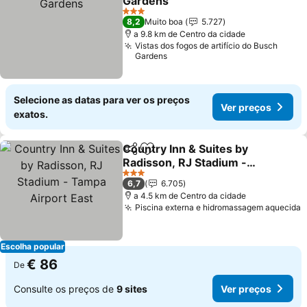
Gardens
3 Estrelas
8,2
Muito boa
5.727
a 9.8 km de Centro da cidade
Vistas dos fogos de artifício do Busch
Gardens
Selecione as datas para ver os preços
Ver preços
exatos.
Country Inn & Suites by
Partilhar
Adicionar aos favoritos
Radisson, RJ Stadium -
Tampa Airport East
3 Estrelas
6,7
6.705
a 4.5 km de Centro da cidade
Piscina externa e hidromassagem aquecida
Escolha popular
€ 86
De
Consulte os preços de
9 sites
Ver preços