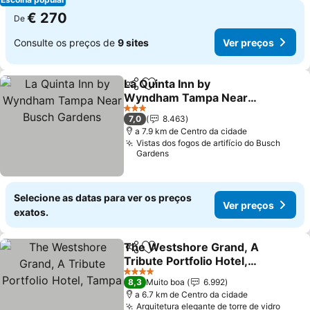
€ 270
De
Consulte os preços de
9 sites
Ver preços
La Quinta Inn by
Partilhar
Adicionar aos favoritos
Wyndham Tampa Near
Busch Gardens
3 Estrelas
7,0
8.463
a 7.9 km de Centro da cidade
Vistas dos fogos de artifício do Busch
Gardens
Selecione as datas para ver os preços
Ver preços
exatos.
The Westshore Grand, A
Partilhar
Adicionar aos favoritos
Tribute Portfolio Hotel,
Tampa
4 Estrelas
8,3
Muito boa
6.992
a 6.7 km de Centro da cidade
Arquitetura elegante de torre de vidro