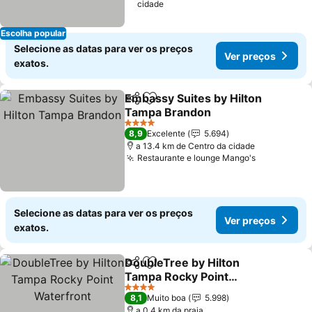
cidade
Escolha popular
Selecione as datas para ver os preços
Ver preços
exatos.
Embassy Suites by Hilton
Partilhar
Adicionar aos favoritos
Tampa Brandon
4 Estrelas
8,9
Excelente
5.694
a 13.4 km de Centro da cidade
Restaurante e lounge Mango's
Selecione as datas para ver os preços
Ver preços
exatos.
DoubleTree by Hilton
Partilhar
Adicionar aos favoritos
Tampa Rocky Point
Waterfront
4 Estrelas
8,1
Muito boa
5.998
a 0.4 km da praia