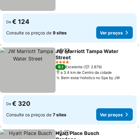
€ 124
De
Consulte os preços de
9 sites
Ver preços
JW Marriott Tampa Water
Partilhar
Adicionar aos favoritos
Street
4 Estrelas
9,1
Excelente
2.879
a 3.4 km de Centro da cidade
Bem-estar holístico no Spa by JW
€ 320
De
Consulte os preços de
7 sites
Ver preços
Hyatt Place Busch
Partilhar
Adicionar aos favoritos