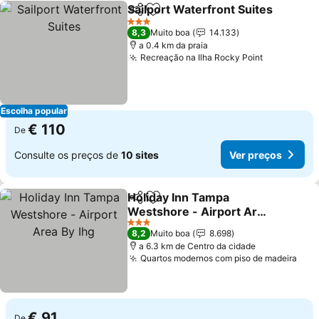
Sailport Waterfront Suites
Partilhar
Adicionar aos favoritos
3 Estrelas
8,3
Muito boa
14.133
a 0.4 km da praia
Recreação na Ilha Rocky Point
Escolha popular
€ 110
De
Consulte os preços de
10 sites
Ver preços
Holiday Inn Tampa
Partilhar
Adicionar aos favoritos
Westshore - Airport Area
By Ihg
3 Estrelas
8,2
Muito boa
8.698
a 6.3 km de Centro da cidade
Quartos modernos com piso de madeira
€ 91
De