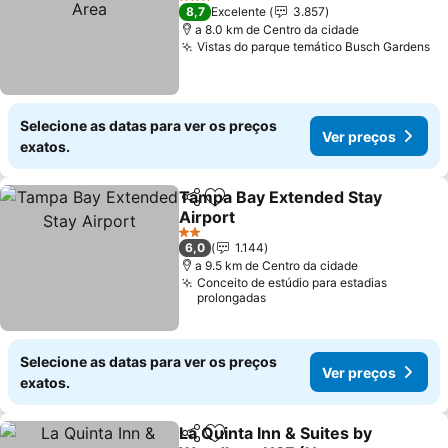
Area
3 Estrelas
8,7
Excelente
3.857
a 8.0 km de Centro da cidade
Vistas do parque temático Busch Gardens
Selecione as datas para ver os preços
Ver preços
exatos.
Tampa Bay Extended Stay
Partilhar
Adicionar aos favoritos
Airport
2 Estrelas
6,0
1.144
a 9.5 km de Centro da cidade
Conceito de estúdio para estadias
prolongadas
Selecione as datas para ver os preços
Ver preços
exatos.
La Quinta Inn & Suites by
Partilhar
Adicionar aos favoritos