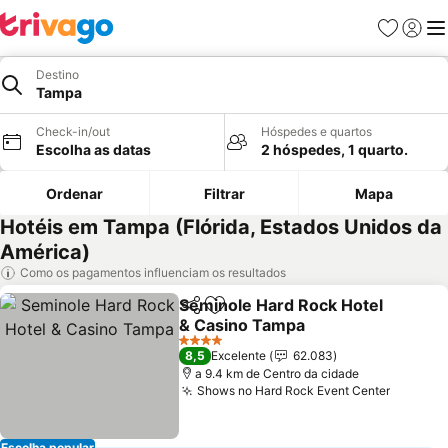
Favoritos
Iniciar
Me
Destino
Tampa
Check-in/out
Hóspedes e quartos
Escolha as datas
2 hóspedes, 1 quarto.
Ordenar
Filtrar
Mapa
Hotéis em Tampa (Flórida, Estados Unidos da
América)
Como os pagamentos influenciam os resultados
Seminole Hard Rock Hotel
Partilhar
Adicionar aos favoritos
& Casino Tampa
4 Estrelas
8,5
Excelente
62.083
a 9.4 km de Centro da cidade
Shows no Hard Rock Event Center
Escolha popular