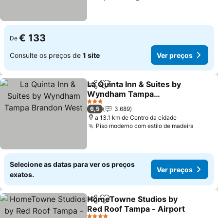
€ 133
De
Consulte os preços de
1 site
Ver preços
La Quinta Inn & Suites by
Partilhar
Adicionar aos favoritos
Wyndham Tampa
Brandon West
3 Estrelas
6,5
3.689
a 13.1 km de Centro da cidade
Piso moderno com estilo de madeira
Selecione as datas para ver os preços
Ver preços
exatos.
HomeTowne Studios by
Partilhar
Adicionar aos favoritos
Red Roof Tampa - Airport