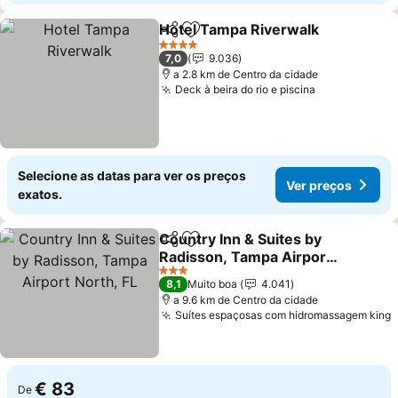
Hotel Tampa Riverwalk
Partilhar
Adicionar aos favoritos
4 Estrelas
7,0
9.036
a 2.8 km de Centro da cidade
Deck à beira do rio e piscina
Selecione as datas para ver os preços
Ver preços
exatos.
Country Inn & Suites by
Partilhar
Adicionar aos favoritos
Radisson, Tampa Airport
North, FL
3 Estrelas
8,1
Muito boa
4.041
a 9.6 km de Centro da cidade
Suítes espaçosas com hidromassagem king
€ 83
De