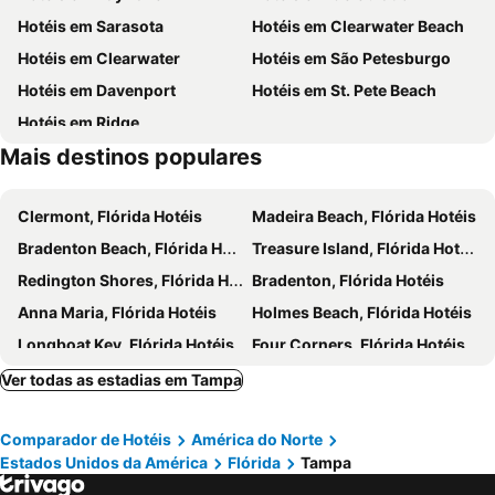
Residence Inn by Marriott Tampa Westshore/Airport
Hyde Park Hotel
Hotéis em Sarasota
Hotéis em Clearwater Beach
Jackson's Bistro
Gandy - Sun Bay South
Holiday Inn Express & Suites Tampa-i-75 @ Bruce B. Downs By Ihg
Econo Lodge Airport - RJ Stadium
Hotéis em Clearwater
Hotéis em São Petesburgo
Tampa Theatre
East Ybor
Sheraton Tampa Brandon Hotel
Hotéis em Davenport
Hotéis em St. Pete Beach
West Riverfront
Hunters Green - Heather Downs
Hotéis em Ridge
Culbreath Heights
Westshore Palms
Mais destinos populares
Parkland Estates
Clermont, Flórida Hotéis
Madeira Beach, Flórida Hotéis
Bradenton Beach, Flórida Hotéis
Treasure Island, Flórida Hotéis
Redington Shores, Flórida Hotéis
Bradenton, Flórida Hotéis
Anna Maria, Flórida Hotéis
Holmes Beach, Flórida Hotéis
Longboat Key, Flórida Hotéis
Four Corners, Flórida Hotéis
Lutz, Flórida Hotéis
Dunedin, Flórida Hotéis
Ver todas as estadias em Tampa
Lakeland, Flórida Hotéis
Seffner, Flórida Hotéis
Comparador de Hotéis
América do Norte
Pinellas Park, Flórida Hotéis
Plant City, Flórida Hotéis
Estados Unidos da América
Flórida
Tampa
Indian Rocks Beach, Flórida Hotéis
Redington Beach, Flórida Hotéis