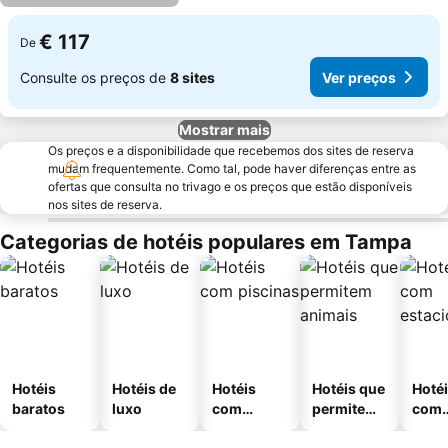
€ 117
De
Consulte os preços de
8 sites
Ver preços
Mostrar mais
Os preços e a disponibilidade que recebemos dos sites de reserva
mudam frequentemente. Como tal, pode haver diferenças entre as
ofertas que consulta no trivago e os preços que estão disponíveis
nos sites de reserva.
Categorias de hotéis populares em Tampa
Hotéis
Hotéis de
Hotéis
Hotéis que
Hoté
baratos
luxo
com
permitem
com
piscinas
animais
esta