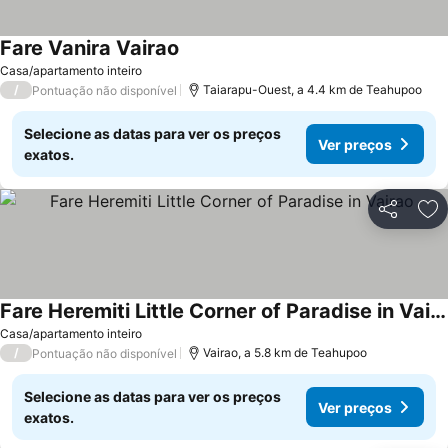
Fare Vanira Vairao
Casa/apartamento inteiro
/
Taiarapu-Ouest, a 4.4 km de Teahupoo
Pontuação não disponível
Selecione as datas para ver os preços
Ver preços
exatos.
Partilhar
Ad
Fare Heremiti Little Corner of Paradise in Vairao
Casa/apartamento inteiro
/
Vairao, a 5.8 km de Teahupoo
Pontuação não disponível
Selecione as datas para ver os preços
Ver preços
exatos.