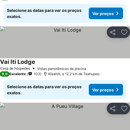
Selecione as datas para ver os preços
Ver preços
exatos.
Partilhar
Ad
Vai Iti Lodge
Casa de hóspedes
Vistas panorâmicas da piscina
9,0
Excelente
103
Afaahiti, a 12.2 km de Teahupoo
Selecione as datas para ver os preços
Ver preços
exatos.
Partilhar
Ad