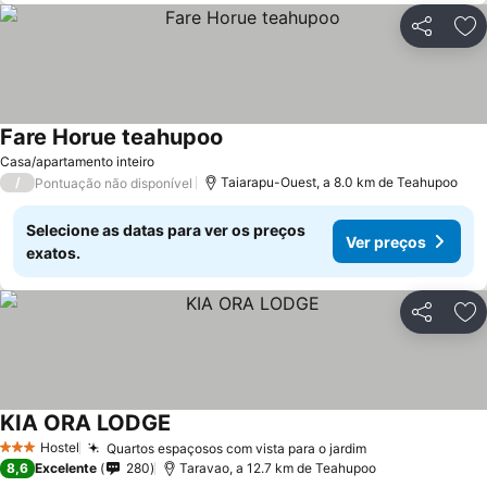
Partilhar
Ad
Fare Horue teahupoo
Casa/apartamento inteiro
/
Taiarapu-Ouest, a 8.0 km de Teahupoo
Pontuação não disponível
Selecione as datas para ver os preços
Ver preços
exatos.
Partilhar
Ad
KIA ORA LODGE
Hostel
Quartos espaçosos com vista para o jardim
3 Estrelas
8,6
Excelente
280
Taravao, a 12.7 km de Teahupoo