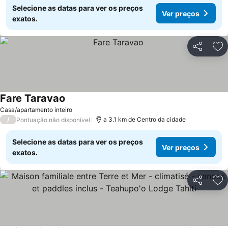
Selecione as datas para ver os preços
Ver preços
exatos.
Partilhar
Ad
Fare Taravao
Casa/apartamento inteiro
/
a 3.1 km de Centro da cidade
Pontuação não disponível
Selecione as datas para ver os preços
Ver preços
exatos.
Partilhar
Ad