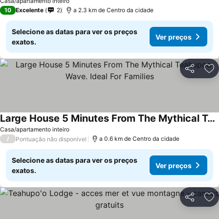
Casa/apartamento inteiro
10
Excelente
2
a 2.3 km de Centro da cidade
Selecione as datas para ver os preços
Ver preços
exatos.
Partilhar
Ad
Large House 5 Minutes From The Mythical Teahupoo Wave. Ideal For Families
Casa/apartamento inteiro
/
a 0.6 km de Centro da cidade
Pontuação não disponível
Selecione as datas para ver os preços
Ver preços
exatos.
Partilhar
Ad