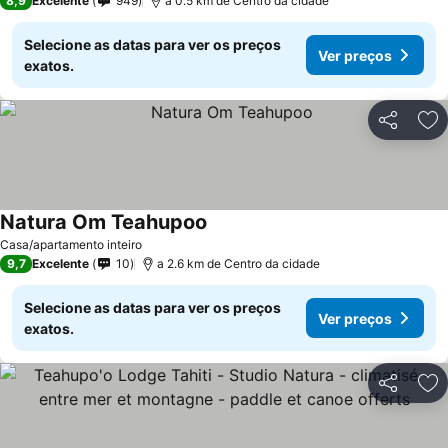
8,9
Excelente
949
a 0.5 km de Centro da cidade
Selecione as datas para ver os preços
Ver preços
exatos.
Partilhar
Ad
Natura Om Teahupoo
Casa/apartamento inteiro
9,7
Excelente
10
a 2.6 km de Centro da cidade
Selecione as datas para ver os preços
Ver preços
exatos.
Partilhar
Ad