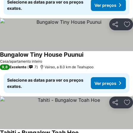
Selecione as datas para ver os preços
Ver preços
exatos.
Partilhar
Ad
Bungalow Tiny House Puunui
Casa/apartamento inteiro
9,8
Excelente
7
Vairao, a 8.0 km de Teahupoo
Selecione as datas para ver os preços
Ver preços
exatos.
Partilhar
Ad
Tahiti - Bungalow Toah Hoe