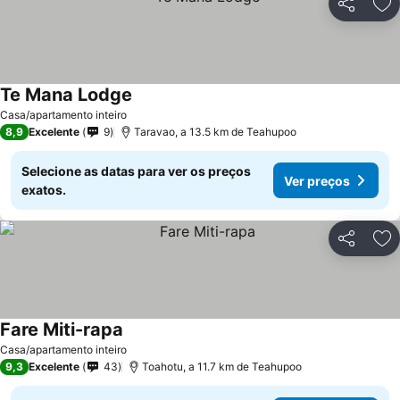
Partilhar
Ad
Te Mana Lodge
Casa/apartamento inteiro
8,9
Excelente
9
Taravao, a 13.5 km de Teahupoo
Selecione as datas para ver os preços
Ver preços
exatos.
Partilhar
Ad
Fare Miti-rapa
Casa/apartamento inteiro
9,3
Excelente
43
Toahotu, a 11.7 km de Teahupoo