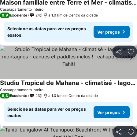
Maison familiale entre Terre et Mer - climatisé - canoes et paddles inclus - Teahupo'o Lodge Tahiti
Casa/apartamento inteiro
9,9
Excelente
24
a 1.0 km de Centro da cidade
Selecione as datas para ver os preços
Ver preços
exatos.
Partilhar
Ad
Studio Tropical de Mahana - climatisé - lagon et montagnes - canoes et paddles inclus ! Teahupo'o Lodge Tahiti
Casa/apartamento inteiro
9,3
Excelente
23
a 1.0 km de Centro da cidade
Selecione as datas para ver os preços
Ver preços
exatos.
Partilhar
Ad