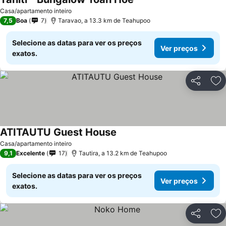
Casa/apartamento inteiro
7,5
Boa
7
Taravao, a 13.3 km de Teahupoo
Selecione as datas para ver os preços
Ver preços
exatos.
Partilhar
Ad
ATITAUTU Guest House
Casa/apartamento inteiro
9,1
Excelente
17
Tautira, a 13.2 km de Teahupoo
Selecione as datas para ver os preços
Ver preços
exatos.
Partilhar
Ad