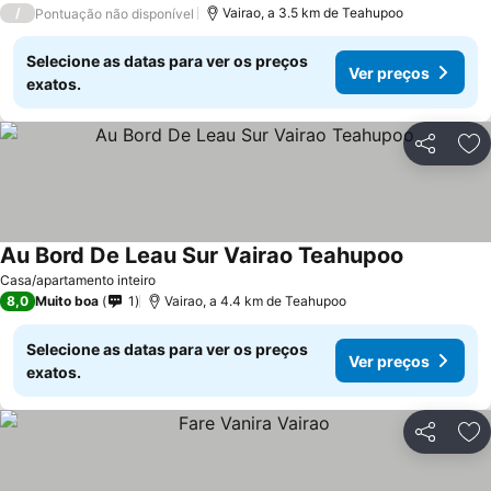
/
Vairao, a 3.5 km de Teahupoo
Pontuação não disponível
Selecione as datas para ver os preços
Ver preços
exatos.
Partilhar
Ad
Au Bord De Leau Sur Vairao Teahupoo
Casa/apartamento inteiro
8,0
Muito boa
1
Vairao, a 4.4 km de Teahupoo
Selecione as datas para ver os preços
Ver preços
exatos.
Partilhar
Ad