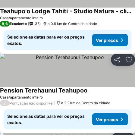
Teahupo'o Lodge Tahiti - Studio Natura - climatisé - entre mer et montagne - paddle et canoe offerts
Casa/apartamento inteiro
9,6
Excelente
35
a 0.9 km de Centro da cidade
Selecione as datas para ver os preços
Ver preços
exatos.
Partilhar
Ad
Pension Terehaunui Teahupoo
Casa/apartamento inteiro
/
a 2.2 km de Centro da cidade
Pontuação não disponível
Selecione as datas para ver os preços
Ver preços
exatos.