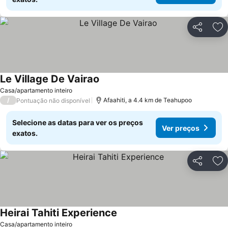
Partilhar
Ad
Le Village De Vairao
Casa/apartamento inteiro
/
Afaahiti, a 4.4 km de Teahupoo
Pontuação não disponível
Selecione as datas para ver os preços
Ver preços
exatos.
Partilhar
Ad
Heirai Tahiti Experience
Casa/apartamento inteiro