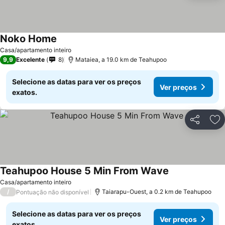
Noko Home
Casa/apartamento inteiro
9,9
Excelente
8
Mataiea, a 19.0 km de Teahupoo
Selecione as datas para ver os preços
Ver preços
exatos.
Partilhar
Ad
Teahupoo House 5 Min From Wave
Casa/apartamento inteiro
/
Taiarapu-Ouest, a 0.2 km de Teahupoo
Pontuação não disponível
Selecione as datas para ver os preços
Ver preços
exatos.