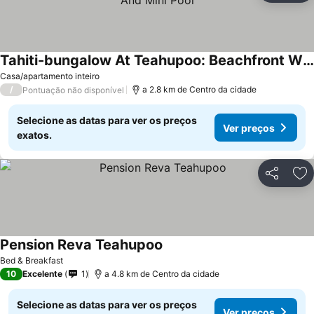
Tahiti-bungalow At Teahupoo: Beachfront With Pountoon And Mini Pool
Casa/apartamento inteiro
/
a 2.8 km de Centro da cidade
Pontuação não disponível
Selecione as datas para ver os preços
Ver preços
exatos.
Partilhar
Ad
Pension Reva Teahupoo
Bed & Breakfast
10
Excelente
1
a 4.8 km de Centro da cidade
Selecione as datas para ver os preços
Ver preços