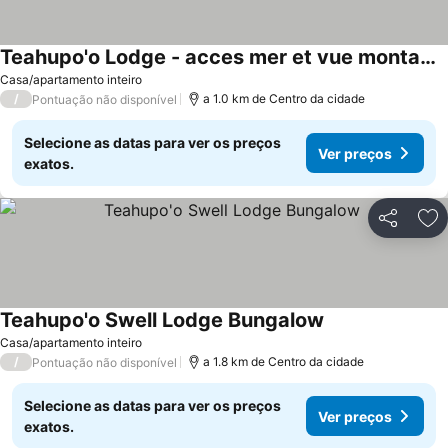
Teahupo'o Lodge - acces mer et vue montagne - canoes gratuits
Casa/apartamento inteiro
/
a 1.0 km de Centro da cidade
Pontuação não disponível
Selecione as datas para ver os preços
Ver preços
exatos.
Partilhar
Ad
Teahupo'o Swell Lodge Bungalow
Casa/apartamento inteiro
/
a 1.8 km de Centro da cidade
Pontuação não disponível
Selecione as datas para ver os preços
Ver preços
exatos.