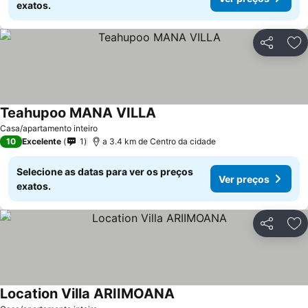
exatos.
Partilhar
Ad
Teahupoo MANA VILLA
Casa/apartamento inteiro
10
Excelente
1
a 3.4 km de Centro da cidade
Selecione as datas para ver os preços
Ver preços
exatos.
Partilhar
Ad
Location Villa ARIIMOANA