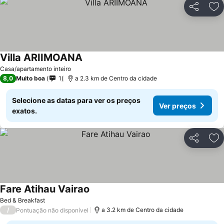
Partilhar
Ad
Villa ARIIMOANA
Casa/apartamento inteiro
8,0
Muito boa
1
a 2.3 km de Centro da cidade
Selecione as datas para ver os preços
Ver preços
exatos.
Partilhar
Ad
Fare Atihau Vairao
Bed & Breakfast
/
a 3.2 km de Centro da cidade
Pontuação não disponível