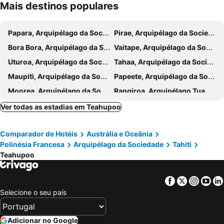
Mais destinos populares
Papara, Arquipélago da Sociedade Hotéis
Pirae, Arquipélago da Sociedade Hotéis
Bora Bora, Arquipélago da Sociedade Hotéis
Vaitape, Arquipélago da Sociedade Hotéis
Uturoa, Arquipélago da Sociedade Hotéis
Tahaa, Arquipélago da Sociedade Hotéis
Maupiti, Arquipélago da Sociedade Hotéis
Papeete, Arquipélago da Sociedade Hotéis
Moorea, Arquipélago da Sociedade Hotéis
Rangiroa, Arquipélago Tuamotu Hotéis
Afaahiti, Arquipélago da Sociedade Hotéis
Punaauia, Arquipélago da Sociedade Hotéis
Ver todas as estadias em Teahupoo
Faa'a, Arquipélago da Sociedade Hotéis
Tikehau, Arquipélago Tuamotu Hotéis
Comparador de Hotéis
Austrália e Oceânia
Fare, Arquipélago da Sociedade Hotéis
Polinésia Francesa
Arquipélago da Sociedade
Tahiti
Teahupoo
Facebook
Twitter
Insta
Yo
Selecione o seu país
Adicionar no Google