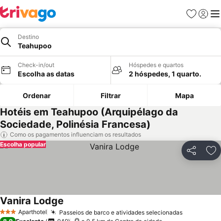
Favoritos
Iniciar
Me
Destino
Teahupoo
Check-in/out
Hóspedes e quartos
Escolha as datas
2 hóspedes, 1 quarto.
Ordenar
Filtrar
Mapa
Hotéis em Teahupoo (Arquipélago da
Sociedade, Polinésia Francesa)
Como os pagamentos influenciam os resultados
Escolha popular
Partilhar
Ad
Vanira Lodge
Aparthotel
Passeios de barco e atividades selecionadas
3 Estrelas