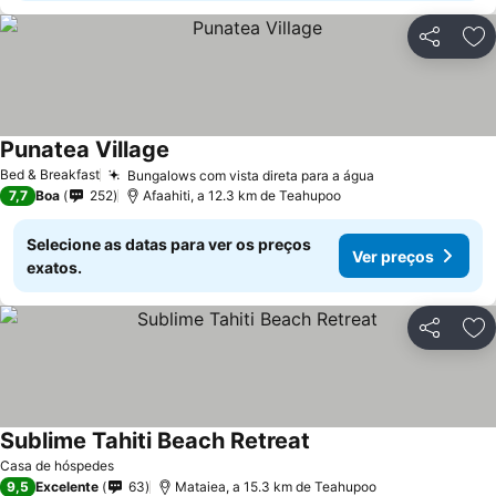
Partilhar
Ad
Punatea Village
Bed & Breakfast
Bungalows com vista direta para a água
7,7
Boa
252
Afaahiti, a 12.3 km de Teahupoo
Selecione as datas para ver os preços
Ver preços
exatos.
Partilhar
Ad
Sublime Tahiti Beach Retreat
Casa de hóspedes
9,5
Excelente
63
Mataiea, a 15.3 km de Teahupoo