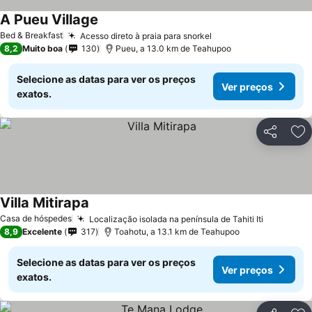
A Pueu Village
Bed & Breakfast
Acesso direto à praia para snorkel
8,2
Muito boa
130
Pueu, a 13.0 km de Teahupoo
Selecione as datas para ver os preços
Ver preços
exatos.
Partilhar
Ad
Villa Mitirapa
Casa de hóspedes
Localização isolada na península de Tahiti Iti
8,9
Excelente
317
Toahotu, a 13.1 km de Teahupoo
Selecione as datas para ver os preços
Ver preços
exatos.