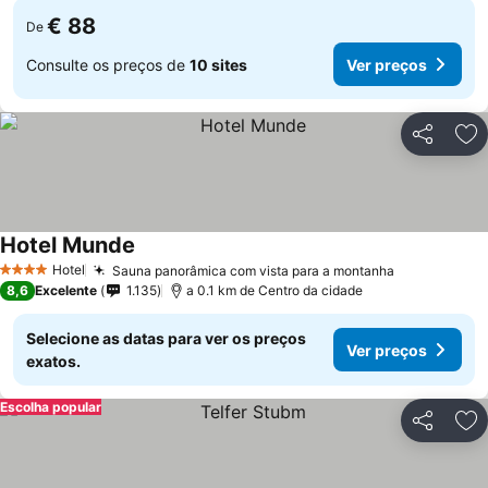
€ 88
De
Consulte os preços de
10 sites
Ver preços
Partilhar
Ad
Hotel Munde
Ver preços
Hotel
Sauna panorâmica com vista para a montanha
Ver preços
4 Estrelas
8,6
Excelente
1.135
a 0.1 km de Centro da cidade
Selecione as datas para ver os preços
Ver preços
exatos.
Escolha popular
Partilhar
Ad