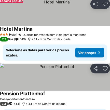
Escolha popular
Partilhar
Ad
Hotel Martina
Ver preços
Hotel
Quartos renovados com vista para a montanha
Ver preços
3 Estrelas
7,7
Boa
519
a 1.1 km de Centro da cidade
Selecione as datas para ver os preços
Ver preços
exatos.
Partilhar
Ad
Pension Plattenhof
Ver preços
Casa/apartamento inteiro
7,3
414
a 4.1 km de Centro da cidade