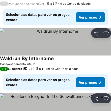
/
a 5.7 km de Centro da cidade
Pontuação não disponível
Selecione as datas para ver os preços
Ver preços
exatos.
Partilhar
Ad
Waldruh By Interhome
Ver preços
Casa/apartamento inteiro
8,5
Excelente
24
a 1.1 km de Centro da cidade
Selecione as datas para ver os preços
Ver preços
exatos.
Partilhar
Ad