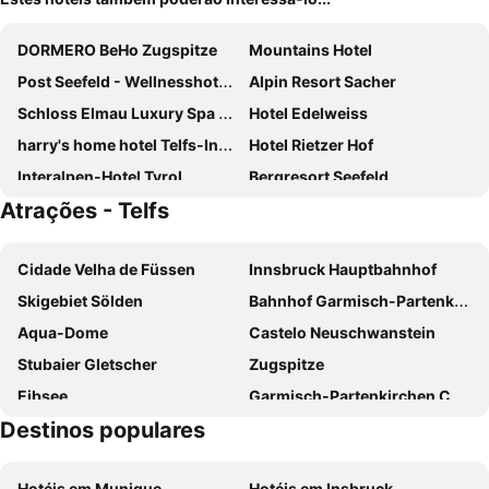
DORMERO BeHo Zugspitze
Mountains Hotel
Post Seefeld - Wellnesshotel Tirol
Alpin Resort Sacher
Schloss Elmau Luxury Spa Retreat & Cultural Hideaway
Hotel Edelweiss
harry's home hotel Telfs-Innsbruck
Hotel Rietzer Hof
Interalpen-Hotel Tyrol
Bergresort Seefeld
Atrações - Telfs
Hotel Central
Hotel Seefelderhof
Hotel Tyrolis
Berghotel Hammersbach, Sure Hotel Collection by Best Western
Cidade Velha de Füssen
Innsbruck Hauptbahnhof
Hotel Quellenhof
Hotel Bergland
Skigebiet Sölden
Bahnhof Garmisch-Partenkirchen
Götznerhof - Self-Check-in
Clubhotel Götzens
Aqua-Dome
Castelo Neuschwanstein
Hotel Martina
Inntaler Hof
Stubaier Gletscher
Zugspitze
Hotel Lärchenhof Natur
Hubertushof
Eibsee
Garmisch-Partenkirchen Casino
Landhotel Wolf
Bergidyll & Hotel Trofana
Destinos populares
Hohenschwangau
Rübezahl
Alpenhotel Karwendel
Birkegg
Bahnhof Füssen
Hochgurgl
Batzenhäusl
Sporthotel Xander
Hotéis em Munique
Hotéis em Insbruck