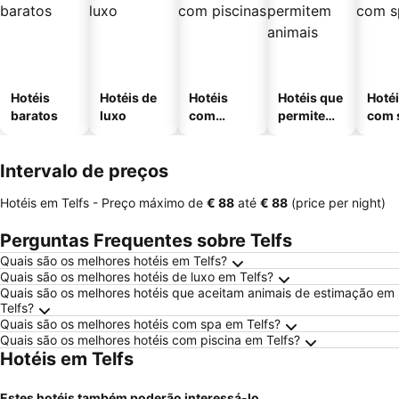
Hotéis
Hotéis de
Hotéis
Hotéis que
Hoté
baratos
luxo
com
permitem
com 
piscinas
animais
Intervalo de preços
Hotéis em Telfs -
Preço máximo
de
‎€ 88
até
‎€ 88
(price per night)
Perguntas Frequentes sobre Telfs
Quais são os melhores hotéis em Telfs?
Quais são os melhores hotéis de luxo em Telfs?
Quais são os melhores hotéis que aceitam animais de estimação em
Telfs?
Quais são os melhores hotéis com spa em Telfs?
Quais são os melhores hotéis com piscina em Telfs?
Hotéis em Telfs
Estes hotéis também poderão interessá-lo...