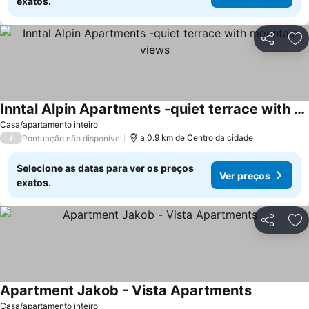
exatos.
Partilhar
Ad
Inntal Alpin Apartments -quiet terrace with mountain views
Ver preços
Casa/apartamento inteiro
/
a 0.9 km de Centro da cidade
Pontuação não disponível
Selecione as datas para ver os preços
Ver preços
exatos.
Partilhar
Ad
Apartment Jakob - Vista Apartments
Ver preços
Casa/apartamento inteiro