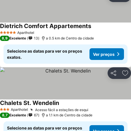
Dietrich Comfort Appartements
Ver preços
Aparthotel
5 Estrelas
8,9
Excelente
13
a 0.5 km de Centro da cidade
Selecione as datas para ver os preços
Ver preços
exatos.
Partilhar
Ad
Chalets St. Wendelin
Ver preços
Aparthotel
Acesso fácil a estações de esqui
Ver preços
3 Estrelas
8,7
Excelente
67
a 1.1 km de Centro da cidade
Selecione as datas para ver os preços