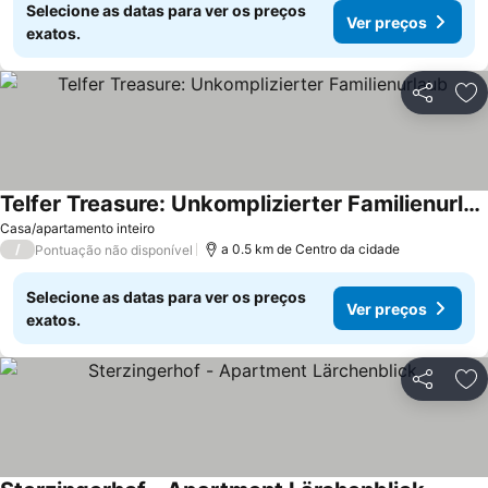
Selecione as datas para ver os preços
Ver preços
exatos.
Partilhar
Ad
Telfer Treasure: Unkomplizierter Familienurlaub
Ver preços
Casa/apartamento inteiro
/
a 0.5 km de Centro da cidade
Pontuação não disponível
Selecione as datas para ver os preços
Ver preços
exatos.
Partilhar
Ad