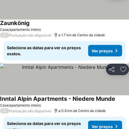
Zaunkönig
Ver preços
Casa/apartamento inteiro
/
a 1.7 km de Centro da cidade
Pontuação não disponível
Selecione as datas para ver os preços
Ver preços
exatos.
Partilhar
Ad
Inntal Alpin Apartments - Niedere Munde
Ver p
Casa/apartamento inteiro
/
a 0.9 km de Centro da cidade
Pontuação não disponível
Selecione as datas para ver os preços
Ver preços