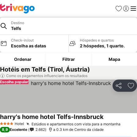
Favoritos
Iniciar
Me
Destino
Telfs
Check-in/out
Hóspedes e quartos
Escolha as datas
2 hóspedes, 1 quarto.
Ordenar
Filtrar
Mapa
Hotéis em Telfs (Tirol, Áustria)
Como os pagamentos influenciam os resultados
Escolha popular
Partilhar
Ad
harry's home hotel Telfs-Innsbruck
Ver preços
Hotel
Estúdios e apartamentos com vista para a montanha
Ver pr
4 Estrelas
8,9
Excelente
2.662
a 0.3 km de Centro da cidade