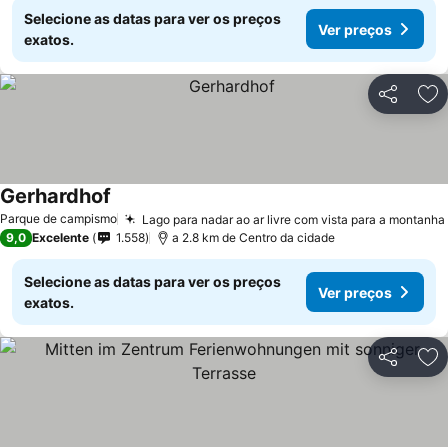
Selecione as datas para ver os preços
Ver preços
exatos.
Partilhar
Ad
Gerhardhof
Ver preços
Parque de campismo
Lago para nadar ao ar livre com vista para a montanha
9,0
Excelente
1.558
a 2.8 km de Centro da cidade
Selecione as datas para ver os preços
Ver preços
exatos.
Partilhar
Ad