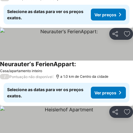
Selecione as datas para ver os preços
Ver preços
exatos.
Partilhar
Ad
Neurauter‘s FerienAppart:
Ver preços
Casa/apartamento inteiro
/
a 1.0 km de Centro da cidade
Pontuação não disponível
Selecione as datas para ver os preços
Ver preços
exatos.
Partilhar
Ad