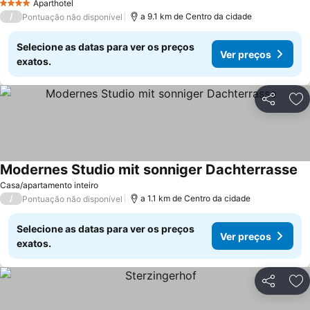
Aparthotel
4 Estrelas
/
a 9.1 km de Centro da cidade
Pontuação não disponível
Selecione as datas para ver os preços
Ver preços
exatos.
Partilhar
Ad
Modernes Studio mit sonniger Dachterrasse
Ve
Casa/apartamento inteiro
/
a 1.1 km de Centro da cidade
Pontuação não disponível
Selecione as datas para ver os preços
Ver preços
exatos.
Partilhar
Ad