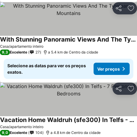
Partilhar
Ad
With Stunning Panoramic Views And The Tyrolean Mountains
Ver preços
Casa/apartamento inteiro
9,3
Excelente
27
a 5.4 km de Centro da cidade
Selecione as datas para ver os preços
Ver preços
exatos.
Partilhar
Ad
Vacation Home Waldruh (sfe300) In Telfs - 7 Persons, 3 Bedrooms
Ver preços
Casa/apartamento inteiro
9,0
Excelente
104
a 4.8 km de Centro da cidade