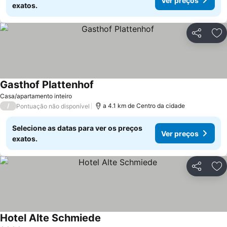
Ver preços
exatos.
Partilhar
Ad
Gasthof Plattenhof
Ver preços
Casa/apartamento inteiro
/
a 4.1 km de Centro da cidade
Pontuação não disponível
Selecione as datas para ver os preços
Ver preços
exatos.
Partilhar
Ad
Hotel Alte Schmiede
Ver preços