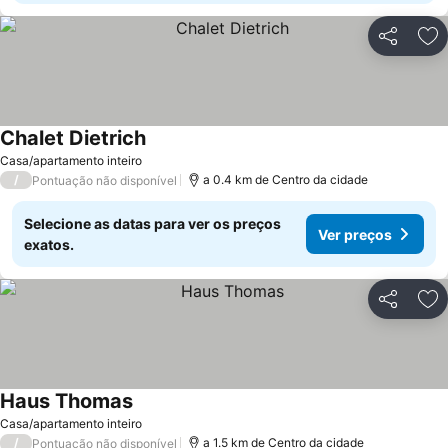
Partilhar
Ad
Chalet Dietrich
Ver preços
Casa/apartamento inteiro
/
a 0.4 km de Centro da cidade
Pontuação não disponível
Selecione as datas para ver os preços
Ver preços
exatos.
Partilhar
Ad
Haus Thomas
Ver preços
Casa/apartamento inteiro
/
a 1.5 km de Centro da cidade
Pontuação não disponível