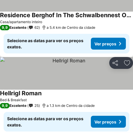
Residence Berghof In The Schwalbennest Of Tyrol
Ver preços
Casa/apartamento inteiro
9,9
Excelente
62
a 5.4 km de Centro da cidade
Selecione as datas para ver os preços
Ver preços
exatos.
Partilhar
Ad
Hellrigl Roman
Ver preços
Bed & Breakfast
9,9
Excelente
25
a 1.3 km de Centro da cidade
Selecione as datas para ver os preços
Ver preços
exatos.