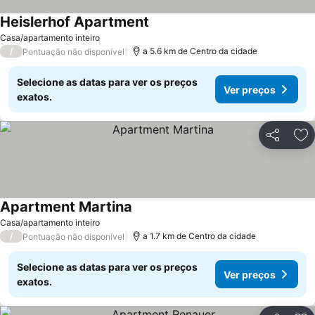
Heislerhof Apartment
Ver preços
Casa/apartamento inteiro
/
a 5.6 km de Centro da cidade
Pontuação não disponível
Selecione as datas para ver os preços
Ver preços
exatos.
Partilhar
Ad
Apartment Martina
Ver preços
Casa/apartamento inteiro
/
a 1.7 km de Centro da cidade
Pontuação não disponível
Selecione as datas para ver os preços
Ver preços
exatos.