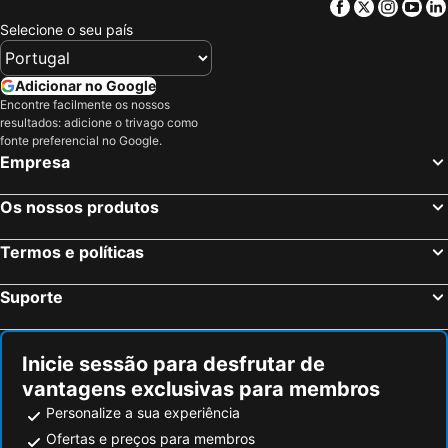
Facebook
Twitter
Insta
Yo
Cavareno, Trentino-Alto Ádige Hotéis
Matrei am Brenner, Tirol Hotéis
Selecione o seu país
Munique, Baviera Hotéis
Insbruck, Tirol Hotéis
Cortina d'Ampezzo, Veneto Hotéis
Bolzano, Trentino-Alto Ádige Hotéis
Adicionar no Google
Fuessen, Baviera Hotéis
Moena, Trentino-Alto Ádige Hotéis
Encontre facilmente os nossos
resultados: adicione o trivago como
St. Ulrich, Trentino-Alto Ádige Hotéis
Wolkenstein, Trentino-Alto Ádige Hotéis
fonte preferencial no Google.
Merano, Trentino-Alto Ádige Hotéis
Viena, Viena Hotéis
Empresa
Salzburgo, Salisburgo Hotéis
Graz, Estíria Hotéis
Os nossos produtos
Schwechat, Baixa Áustria Hotéis
Hallstatt, Alta Áustria Hotéis
Ischgl, Tirol Hotéis
Kitzbuehel, Tirol Hotéis
Termos e políticas
Seefeld, Tirol Hotéis
Suporte
Inicie sessão para desfrutar de
vantagens exclusivas para membros
Personalize a sua experiência
Ofertas e preços para membros