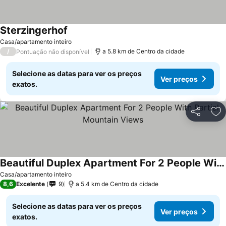
Sterzingerhof
Ver preços
Casa/apartamento inteiro
/
a 5.8 km de Centro da cidade
Pontuação não disponível
Selecione as datas para ver os preços
Ver preços
exatos.
Partilhar
Ad
Beautiful Duplex Apartment For 2 People With Partial Mountain Views
Ver preços
Casa/apartamento inteiro
8,6
Excelente
9
a 5.4 km de Centro da cidade
Selecione as datas para ver os preços
Ver preços
exatos.