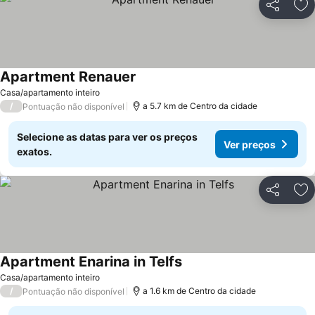
Partilhar
Ad
Apartment Renauer
Ver preços
Casa/apartamento inteiro
/
a 5.7 km de Centro da cidade
Pontuação não disponível
Selecione as datas para ver os preços
Ver preços
exatos.
Partilhar
Ad
Apartment Enarina in Telfs
Ver preços
Casa/apartamento inteiro
/
a 1.6 km de Centro da cidade
Pontuação não disponível