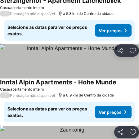
Sterzingerhof - Apartment Lärchenblick
Ver pre
Casa/apartamento inteiro
/
a 5.8 km de Centro da cidade
Pontuação não disponível
Selecione as datas para ver os preços
Ver preços
exatos.
Partilhar
Ad
Inntal Alpin Apartments - Hohe Munde
Ver preço
Casa/apartamento inteiro
/
a 0.9 km de Centro da cidade
Pontuação não disponível
Selecione as datas para ver os preços
Ver preços
exatos.
Partilhar
Ad