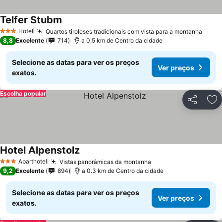
Telfer Stubm
Ver preços
Hotel
Quartos tiroleses tradicionais com vista para a montanha
Ver p
3 Estrelas
8,8
Excelente
714
a 0.5 km de Centro da cidade
Selecione as datas para ver os preços
Ver preços
exatos.
Escolha popular
Partilhar
Ad
Hotel Alpenstolz
Ver preços
Aparthotel
Vistas panorâmicas da montanha
Ver preços
3 Estrelas
9,2
Excelente
894
a 0.3 km de Centro da cidade
Selecione as datas para ver os preços
Ver preços
exatos.