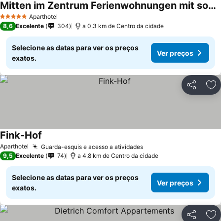
Mitten im Zentrum Ferienwohnungen mit sonniger Terrasse
Ver preços
Aparthotel
5 Estrelas
8,6
Excelente
304
a 0.3 km de Centro da cidade
Selecione as datas para ver os preços
Ver preços
exatos.
Partilhar
Ad
Fink-Hof
Ver preços
Aparthotel
Guarda-esquis e acesso a atividades
Ver preços
9,5
Excelente
74
a 4.8 km de Centro da cidade
Selecione as datas para ver os preços
Ver preços
exatos.
Partilhar
Ad