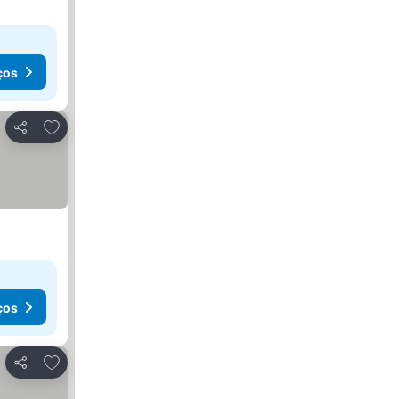
ços
Adicionar aos favoritos
Partilhar
ços
Adicionar aos favoritos
Partilhar