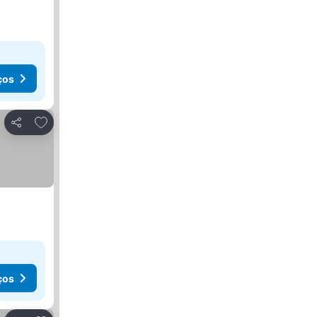
ços
Adicionar aos favoritos
Partilhar
ços