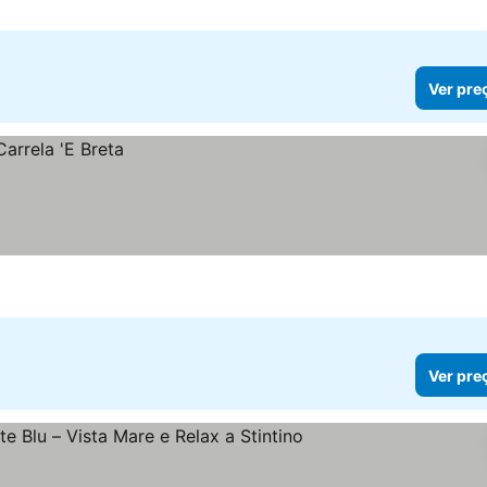
Ver pre
Ver pre