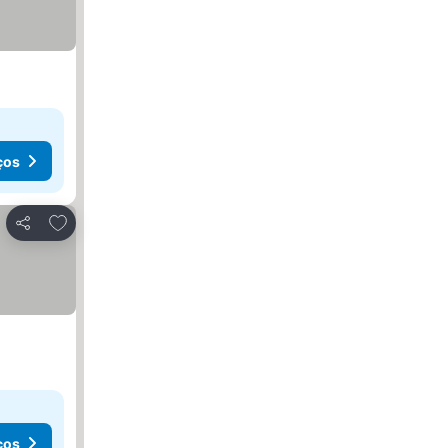
ços
Adicionar aos favoritos
Partilhar
ços