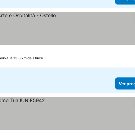
ços
orva, a 13.8 km de Thiesi
Ver pre