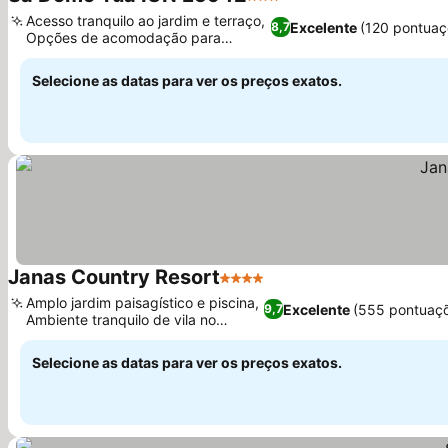
3 Estrelas
Ver preços
Acesso tranquilo ao jardim e terraço,
Excelente
(120 pontuaç
8,7
Opções de acomodação para
Ver preços
famílias
Selecione as datas para ver os preços exatos.
Janas Country Resort
4 Estrelas
Ver preços
Amplo jardim paisagístico e piscina,
Excelente
(555 pontuaç
9,7
Ambiente tranquilo de vila no
Ver preços
campo
Selecione as datas para ver os preços exatos.