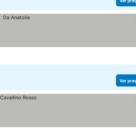
Ver pre
Ver pre