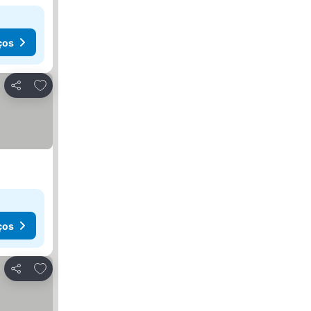
ços
Adicionar aos favoritos
Partilhar
ços
Adicionar aos favoritos
Partilhar