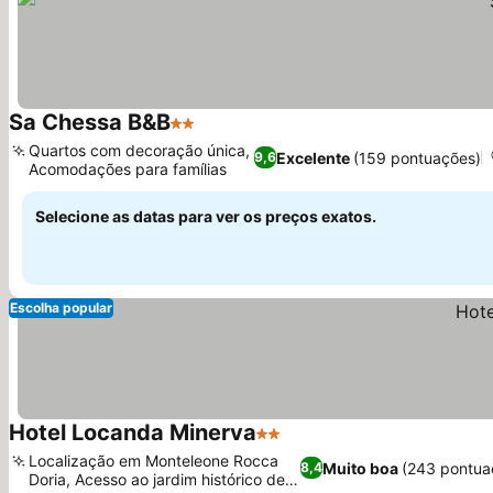
Sa Chessa B&B
2 Estrelas
Ver preços
Quartos com decoração única,
Excelente
(159 pontuações)
9,6
Acomodações para famílias
Ver preços
Selecione as datas para ver os preços exatos.
Escolha popular
Hotel Locanda Minerva
2 Estrelas
Ver preços
Localização em Monteleone Rocca
Muito boa
(243 pontua
8,4
Doria, Acesso ao jardim histórico de