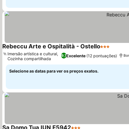
Rebeccu Arte e Ospitalità - Ostello
3 Estrelas
Ver pre
Imersão artística e cultural,
Excelente
(12 pontuações)
9,1
Bon
Cozinha compartilhada
Ver preços
Selecione as datas para ver os preços exatos.
Sa Domo Tua IUN E5942