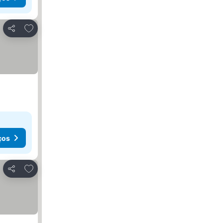
Adicionar aos favoritos
Partilhar
ços
Adicionar aos favoritos
Partilhar