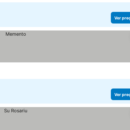
Ver pre
Ver pre