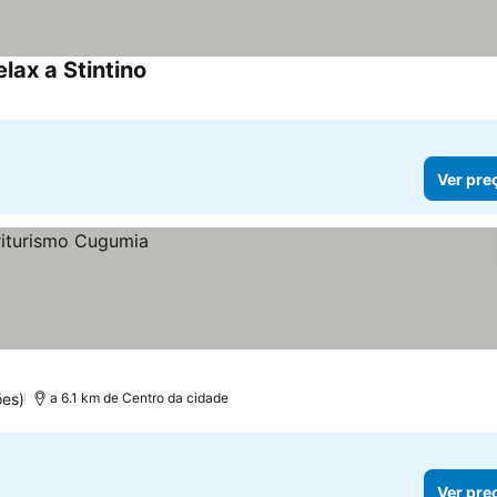
lax a Stintino
Ver preços
Ver pre
ões)
a 6.1 km de Centro da cidade
Ver pre