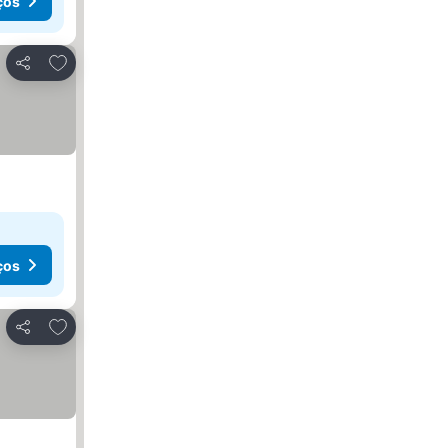
ços
Adicionar aos favoritos
Partilhar
ços
Adicionar aos favoritos
Partilhar