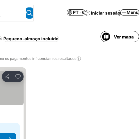
PT · €
Menu
Iniciar sessão
.
Ver mapa
a
Pequeno-almoço incluído
o os pagamentos influenciam os resultados
Adicionar aos favoritos
Partilhar