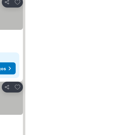
Adicionar aos favoritos
Partilhar
ços
Adicionar aos favoritos
Partilhar