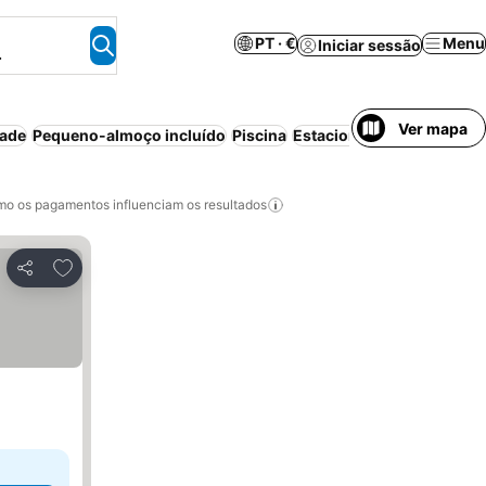
PT · €
Menu
Iniciar sessão
.
Ver mapa
dade
Pequeno-almoço incluído
Piscina
Estacionamento
Praia
Ap
o os pagamentos influenciam os resultados
Adicionar aos favoritos
Partilhar