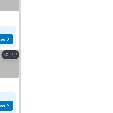
ços
Adicionar aos favoritos
Partilhar
ços