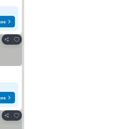
ços
Adicionar aos favoritos
Partilhar
ços
Adicionar aos favoritos
Partilhar