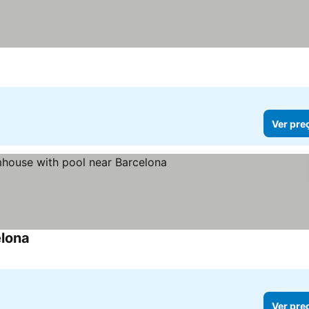
Ver pre
elona
Ver pre