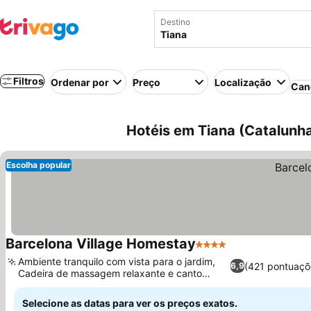
Destino
Filtros
Ordenar por
Preço
Localização
Can
Hotéis em Tiana (Catalunh
Escolha popular
Barcelona Village Homestay
4 Estrelas
Ambiente tranquilo com vista para o jardim,
(421 pontuaçõ
6,9
Cadeira de massagem relaxante e canto
fitness
Selecione as datas para ver os preços exatos.