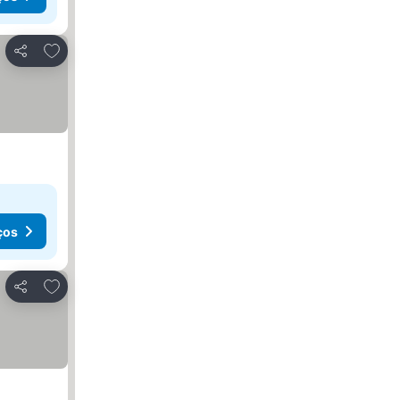
Adicionar aos favoritos
Partilhar
ços
Adicionar aos favoritos
Partilhar