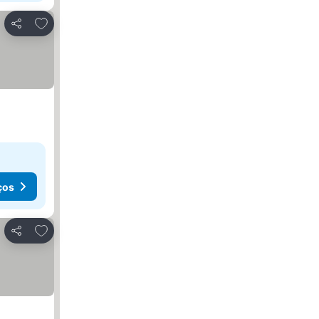
Adicionar aos favoritos
Partilhar
ços
Adicionar aos favoritos
Partilhar