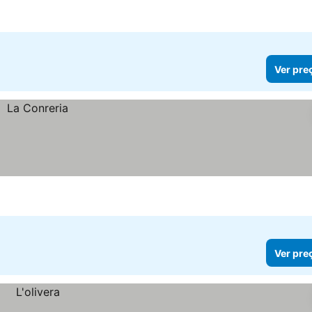
Ver pre
Ver pre