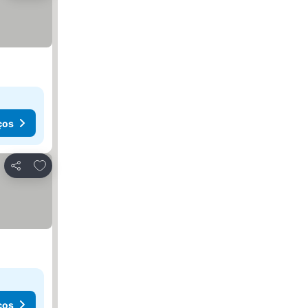
ços
Adicionar aos favoritos
Partilhar
ços