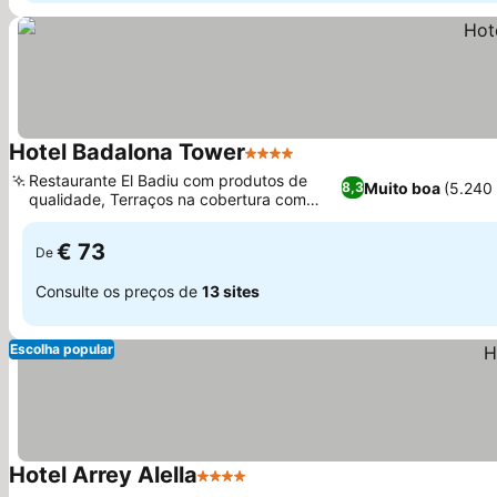
Hotel Badalona Tower
4 Estrelas
Restaurante El Badiu com produtos de
Muito boa
(5.240
8,3
qualidade, Terraços na cobertura com
vista para a cidade
€ 73
De
Consulte os preços de
13 sites
Escolha popular
Hotel Arrey Alella
4 Estrelas