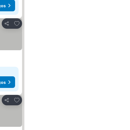
ços
Adicionar aos favoritos
Partilhar
ços
Adicionar aos favoritos
Partilhar