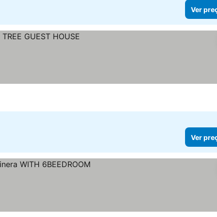
Ver pre
Ver pre