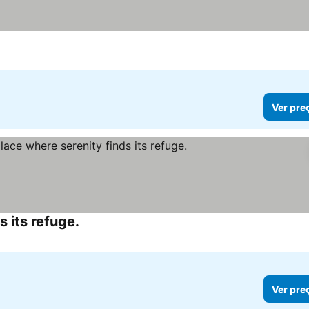
Ver pre
s its refuge.
Ver pre