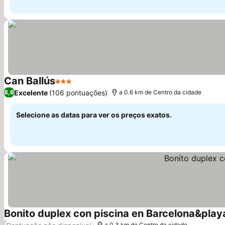
Can Ballús
3 Estrelas
Excelente
(106 pontuações)
8,6
a 0.6 km de Centro da cidade
Selecione as datas para ver os preços exatos.
Bonito duplex con piscina en Barcelona&play
/
a 0.3 km de Centro da cidade