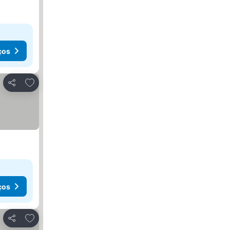
ços
Adicionar aos favoritos
Partilhar
ços
Adicionar aos favoritos
Partilhar