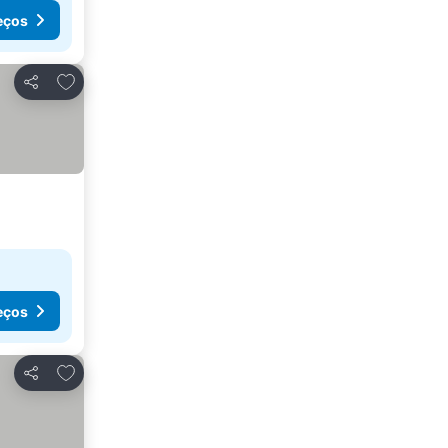
eços
Adicionar aos favoritos
Partilhar
eços
Adicionar aos favoritos
Partilhar