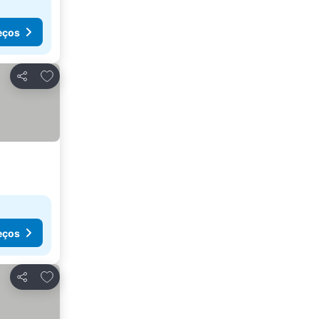
eços
Adicionar aos favoritos
Partilhar
eços
Adicionar aos favoritos
Partilhar