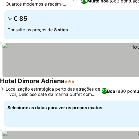
Muito boa
(863 pontuaç
8,4
Quartos modernos e recém-
reformados
€ 85
De
Consulte os preços de
8 sites
Hotel Dimora Adriana
3 Estrelas
Localização estratégica perto das atrações de
Boa
(880 pontu
7,7
Tivoli, Delicioso café da manhã buffet com
opções
Selecione as datas para ver os preços exatos.