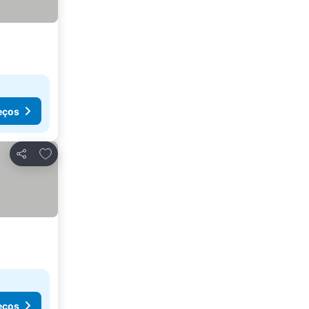
eços
Adicionar aos favoritos
Partilhar
eços