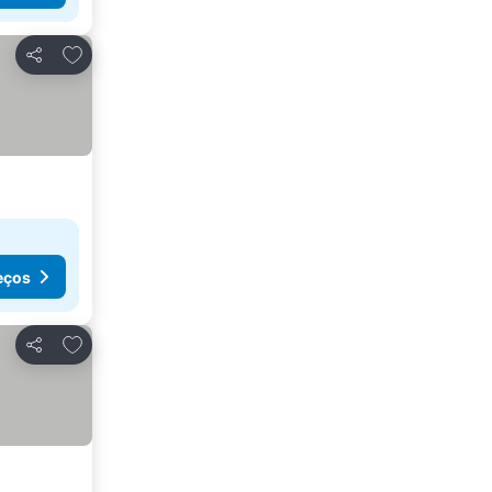
Adicionar aos favoritos
Partilhar
eços
Adicionar aos favoritos
Partilhar