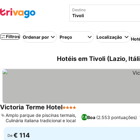
Destino
Filtros
Ordenar por
Preço
Localização
Hot
Hotéis em Tivoli (Lazio, Itál
Victoria Terme Hotel
4 Estrelas
Amplo parque de piscinas termais,
Boa
(2.553 pontuações)
7,8
Culinária italiana tradicional e local
€ 114
De