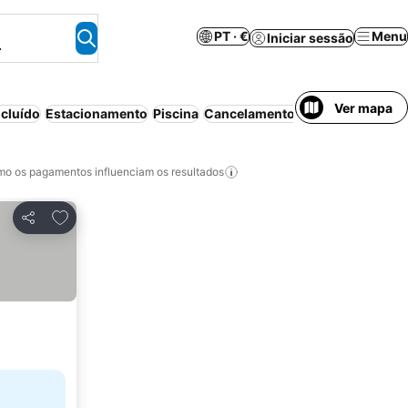
PT · €
Menu
Iniciar sessão
.
Ver mapa
cluído
Estacionamento
Piscina
Cancelamento gratuito
Ar cond
o os pagamentos influenciam os resultados
Adicionar aos favoritos
Partilhar