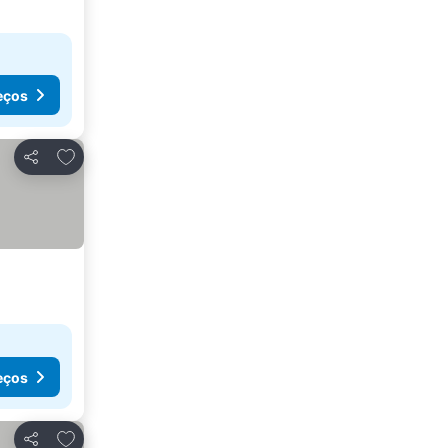
eços
Adicionar aos favoritos
Partilhar
eços
Adicionar aos favoritos