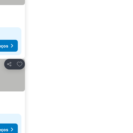
eços
Adicionar aos favoritos
Partilhar
eços