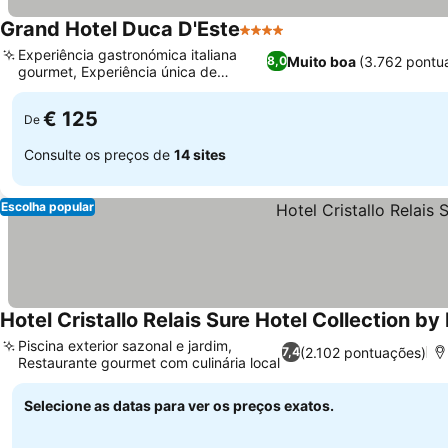
Grand Hotel Duca D'Este
4 Estrelas
Experiência gastronómica italiana
Muito boa
(3.762 pontu
8,0
gourmet, Experiência única de
piscina salina
€ 125
De
Consulte os preços de
14 sites
Escolha popular
Hotel Cristallo Relais Sure Hotel Collection b
Piscina exterior sazonal e jardim,
(2.102 pontuações)
7,4
Restaurante gourmet com culinária local
Selecione as datas para ver os preços exatos.