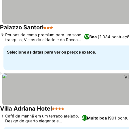
Palazzo Santori
3 Estrelas
Roupas de cama premium para um sono
Boa
(2.034 pontuaçõ
7,7
tranquilo, Vistas da cidade e da Rocca
Pia
Selecione as datas para ver os preços exatos.
Villa Adriana Hotel
4 Estrelas
Café da manhã em um terraço arejado,
Muito boa
(991 pontu
8,1
Design de quarto elegante e
contemporâneo