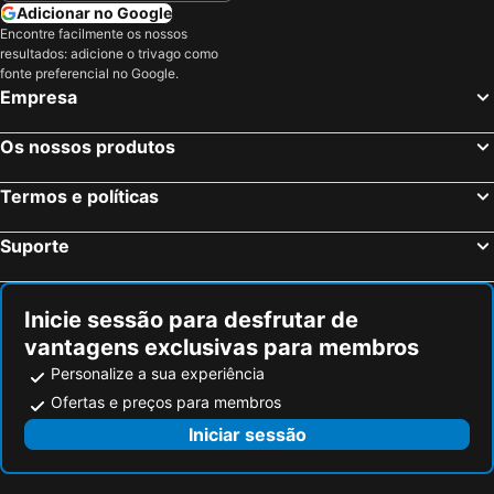
Almagro, Castela-La Mancha Hotéis
Santa Cruz de Mudela, Castela-La Mancha Hotéis
Adicionar no Google
Encontre facilmente os nossos
Islantilla, Andaluzia Hotéis
Madrid, Madrid Hotéis
resultados: adicione o trivago como
Benidorm, Valência Hotéis
Sevilha, Andaluzia Hotéis
fonte preferencial no Google.
Empresa
Barcelona, Catalunha Hotéis
Vigo, Galiza Hotéis
Sangenjo, Galiza Hotéis
Isla Cristina, Andaluzia Hotéis
Os nossos produtos
Isla Canela, Andaluzia Hotéis
Termos e políticas
Suporte
Inicie sessão para desfrutar de
vantagens exclusivas para membros
Personalize a sua experiência
Ofertas e preços para membros
Iniciar sessão