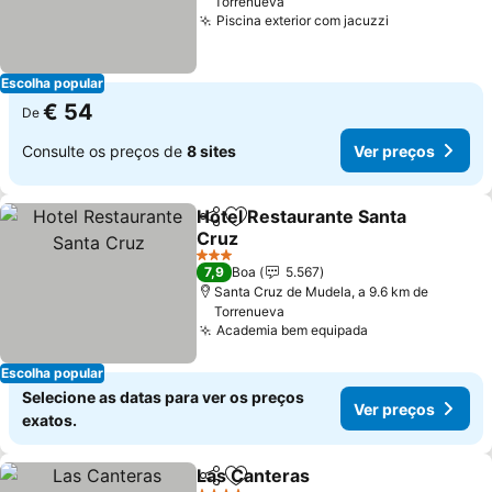
Torrenueva
Piscina exterior com jacuzzi
Ver preços
Escolha popular
€ 54
De
Consulte os preços de
8 sites
Ver preços
Hotel Restaurante Santa
Partilhar
Adicionar aos favoritos
Cruz
Ver preços
3 Estrelas
7,9
Boa
5.567
Santa Cruz de Mudela, a 9.6 km de
Torrenueva
Academia bem equipada
Ver preços
Escolha popular
Selecione as datas para ver os preços
Ver preços
exatos.
Las Canteras
Partilhar
Adicionar aos favoritos
Ver preços