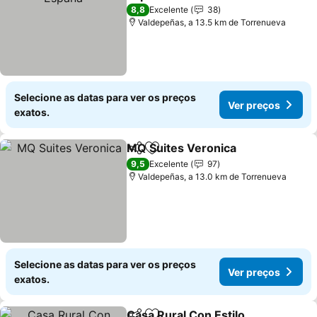
Ver preços
8,8
Excelente
38
Valdepeñas, a 13.5 km de Torrenueva
Selecione as datas para ver os preços
Ver preços
exatos.
MQ Suites Veronica
Partilhar
Adicionar aos favoritos
Ver pr
9,5
Excelente
97
Valdepeñas, a 13.0 km de Torrenueva
Selecione as datas para ver os preços
Ver preços
exatos.
Casa Rural Con Estilo