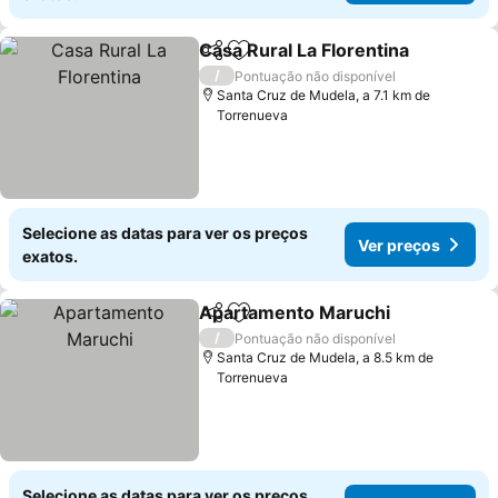
Casa Rural La Florentina
Partilhar
Adicionar aos favoritos
Ve
/
Pontuação não disponível
Santa Cruz de Mudela, a 7.1 km de
Torrenueva
Selecione as datas para ver os preços
Ver preços
exatos.
Apartamento Maruchi
Partilhar
Adicionar aos favoritos
Ver 
/
Pontuação não disponível
Santa Cruz de Mudela, a 8.5 km de
Torrenueva
Selecione as datas para ver os preços