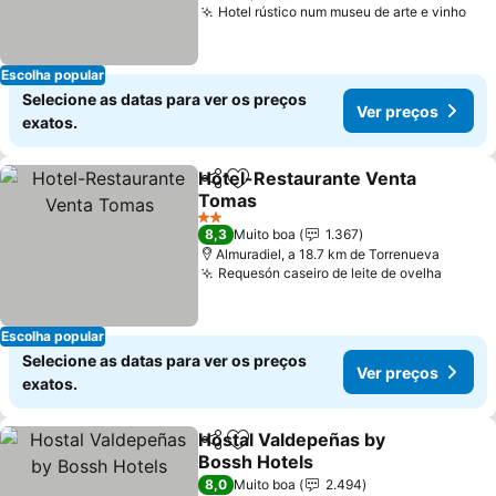
Hotel rústico num museu de arte e vinho
Ver
Escolha popular
Selecione as datas para ver os preços
Ver preços
exatos.
Hotel-Restaurante Venta
Partilhar
Adicionar aos favoritos
Tomas
Ver preços
2 Estrelas
8,3
Muito boa
1.367
Almuradiel, a 18.7 km de Torrenueva
Requesón caseiro de leite de ovelha
Ver pr
Escolha popular
Selecione as datas para ver os preços
Ver preços
exatos.
Hostal Valdepeñas by
Partilhar
Adicionar aos favoritos
Bossh Hotels
Ver preços
8,0
Muito boa
2.494