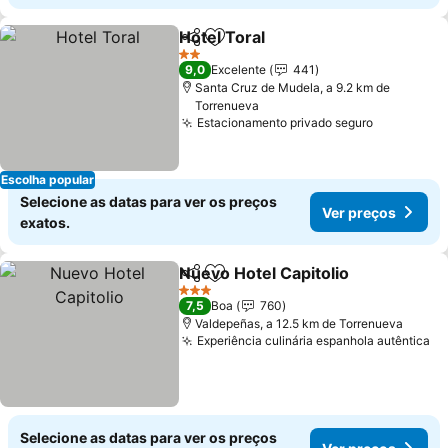
Hotel Toral
Partilhar
Adicionar aos favoritos
Ver preços
2 Estrelas
9,0
Excelente
441
Santa Cruz de Mudela, a 9.2 km de
Torrenueva
Estacionamento privado seguro
Ver preço
Escolha popular
Selecione as datas para ver os preços
Ver preços
exatos.
Nuevo Hotel Capitolio
Partilhar
Adicionar aos favoritos
Ver 
3 Estrelas
7,5
Boa
760
Valdepeñas, a 12.5 km de Torrenueva
Experiência culinária espanhola autêntica
Ve
Selecione as datas para ver os preços