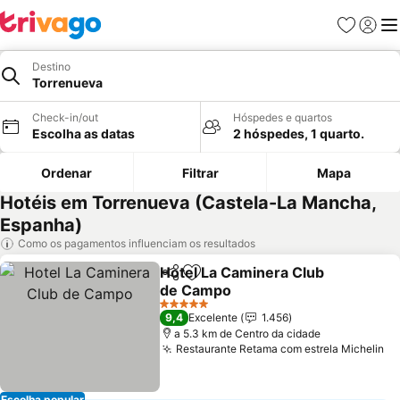
Favoritos
Iniciar
Me
Destino
Torrenueva
Check-in/out
Hóspedes e quartos
Escolha as datas
2 hóspedes, 1 quarto.
Ordenar
Filtrar
Mapa
Hotéis em Torrenueva (Castela-La Mancha,
Espanha)
Como os pagamentos influenciam os resultados
Hotel La Caminera Club
Partilhar
Adicionar aos favoritos
de Campo
Ver preços
5 Estrelas
9,4
Excelente
1.456
a 5.3 km de Centro da cidade
Restaurante Retama com estrela Michelin
Ve
Escolha popular