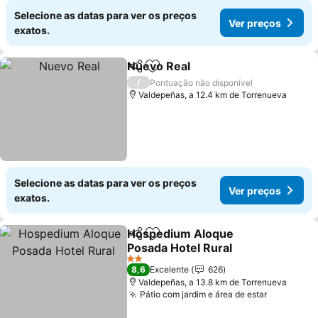
Selecione as datas para ver os preços
Ver preços
exatos.
Nuevo Real
Partilhar
Adicionar aos favoritos
Ver preços
/
Pontuação não disponível
Valdepeñas, a 12.4 km de Torrenueva
Selecione as datas para ver os preços
Ver preços
exatos.
Hospedium Aloque
Partilhar
Adicionar aos favoritos
Posada Hotel Rural
Ver preços
2 Estrelas
8,6
Excelente
626
Valdepeñas, a 13.8 km de Torrenueva
Pátio com jardim e área de estar
Ver preç