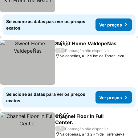
Selecione as datas para ver os preços
Ver preços
exatos.
Sweet Home ValdepeÑas
Partilhar
Adicionar aos favoritos
/
Pontuação não disponível
Valdepeñas, a 12.9 km de Torrenueva
Selecione as datas para ver os preços
Ver preços
exatos.
Channel Floor In Full
Partilhar
Adicionar aos favoritos
Center.
Ver preços
/
Pontuação não disponível
Valdepeñas, a 13.2 km de Torrenueva