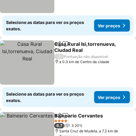
Selecione as datas para ver os preços
Ver preços
exatos.
Casa Rural Isi,torrenueva,
Partilhar
Adicionar aos favoritos
Ciudad Real
Ver preços
/
Pontuação não disponível
a 0.3 km de Centro da cidade
Selecione as datas para ver os preços
Ver preços
exatos.
Balneario Cervantes
Partilhar
Adicionar aos favoritos
Ver p
4 Estrelas
6,7
3.201
Santa Cruz de Mudela, a 7.2 km de