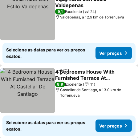
Partilhar
Adicionar aos favoritos
Valdepenas
Ver preços
9,1
Excelente
24
Valdepeñas, a 12.9 km de Torrenueva
Selecione as datas para ver os preços
Ver preços
exatos.
4 Bedrooms House With
Partilhar
Adicionar aos favoritos
Furnished Terrace At
Castellar De Santiago
Ver preços
8,9
Excelente
11
Castellar de Santiago, a 13.0 km de
Torrenueva
Selecione as datas para ver os preços
Ver preços
exatos.