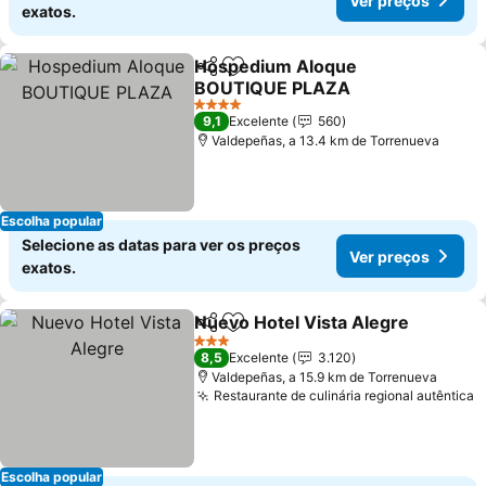
Ver preços
exatos.
Hospedium Aloque
Partilhar
Adicionar aos favoritos
BOUTIQUE PLAZA
Ver preços
4 Estrelas
9,1
Excelente
560
Valdepeñas, a 13.4 km de Torrenueva
Escolha popular
Selecione as datas para ver os preços
Ver preços
exatos.
Nuevo Hotel Vista Alegre
Partilhar
Adicionar aos favoritos
3 Estrelas
8,5
Excelente
3.120
Valdepeñas, a 15.9 km de Torrenueva
Restaurante de culinária regional autêntica
V
Escolha popular