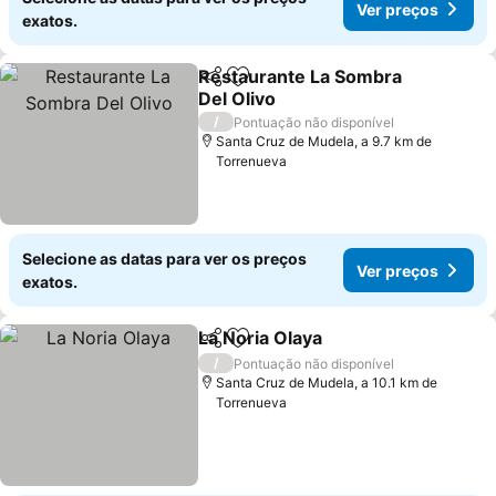
Ver preços
exatos.
Restaurante La Sombra
Partilhar
Adicionar aos favoritos
Del Olivo
Ver preços
/
Pontuação não disponível
Santa Cruz de Mudela, a 9.7 km de
Torrenueva
Selecione as datas para ver os preços
Ver preços
exatos.
La Noria Olaya
Partilhar
Adicionar aos favoritos
Ver preços
/
Pontuação não disponível
Santa Cruz de Mudela, a 10.1 km de
Torrenueva