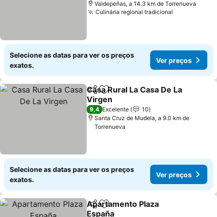
Valdepeñas, a 14.3 km de Torrenueva
Culinária regional tradicional
Ver preços
Selecione as datas para ver os preços
Ver preços
exatos.
Casa Rural La Casa De La
Partilhar
Adicionar aos favoritos
Virgen
Ver preços
9,4
Excelente
10
Santa Cruz de Mudela, a 9.0 km de
Torrenueva
Selecione as datas para ver os preços
Ver preços
exatos.
Apartamento Plaza
Partilhar
Adicionar aos favoritos
España