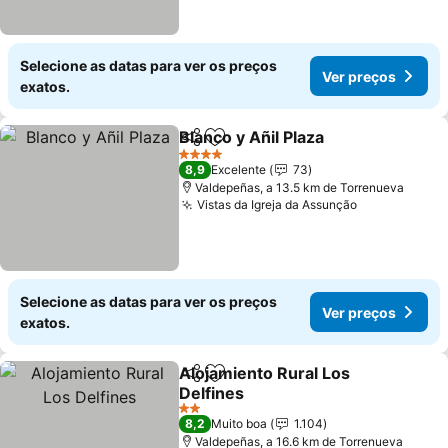
Selecione as datas para ver os preços
Ver preços
exatos.
Blanco y Añil Plaza
Partilhar
Adicionar aos favoritos
Ver pre
4 Estrelas
8,9
Excelente
73
Valdepeñas, a 13.5 km de Torrenueva
Vistas da Igreja da Assunção
Ver preços
Selecione as datas para ver os preços
Ver preços
exatos.
Alojamiento Rural Los
Partilhar
Adicionar aos favoritos
Delfines
Ver preços
2 Estrelas
8,2
Muito boa
1.104
Valdepeñas, a 16.6 km de Torrenueva