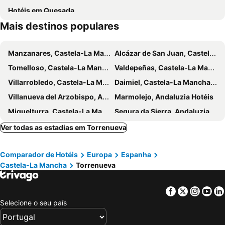
Hotéis em Quesada
Mais destinos populares
Manzanares, Castela-La Mancha Hotéis
Alcázar de San Juan, Castela-La Mancha Hotéis
Tomelloso, Castela-La Mancha Hotéis
Valdepeñas, Castela-La Mancha Hotéis
Villarrobledo, Castela-La Mancha Hotéis
Daimiel, Castela-La Mancha Hotéis
Villanueva del Arzobispo, Andaluzia Hotéis
Marmolejo, Andaluzia Hotéis
Miguelturra, Castela-La Mancha Hotéis
Segura da Sierra, Andaluzia Hotéis
Consuegra, Castela-La Mancha Hotéis
La Carolina, Andaluzia Hotéis
Ver todas as estadias em Torrenueva
Ruidera, Castela-La Mancha Hotéis
Linares, Andaluzia Hotéis
Comparador de Hotéis
Europa
Espanha
Puente de Génave, Andaluzia Hotéis
Baños de la Encina, Andaluzia Hotéis
Castela-La Mancha
Torrenueva
Bailén, Andaluzia Hotéis
Torres, Andaluzia Hotéis
Villahermosa, Castela-La Mancha Hotéis
Malagón, Castela-La Mancha Hotéis
Facebook
Twitter
Insta
Yo
Ciudad Real, Castela-La Mancha Hotéis
Aranjuez, Madrid Hotéis
Selecione o seu país
Nambroca, Castela-La Mancha Hotéis
Chinchón, Madrid Hotéis