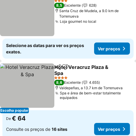
4 Estrelas
8,5
Excelente
628
Santa Cruz de Mudela, a 9.0 km de
Torrenueva
Loja gourmet no local
Ver preços
Selecione as datas para ver os preços
Ver preços
exatos.
Hotel Veracruz Plaza &
Partilhar
Adicionar aos favoritos
Spa
Ver preços
4 Estrelas
8,6
Excelente
4.655
Valdepeñas, a 13.7 km de Torrenueva
Spa e área de bem-estar totalmente
equipados
Escolha popular
€ 64
De
Consulte os preços de
16 sites
Ver preços