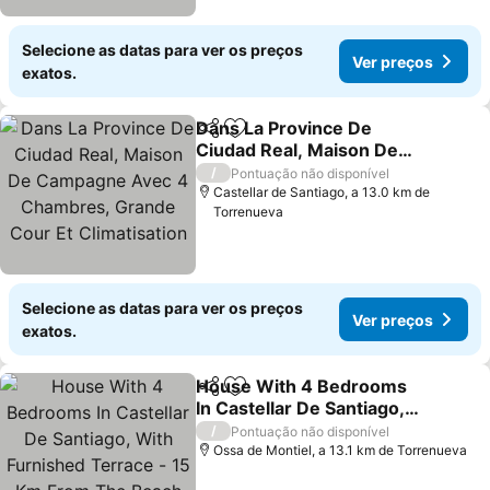
Selecione as datas para ver os preços
Ver preços
exatos.
Dans La Province De
Partilhar
Adicionar aos favoritos
Ciudad Real, Maison De
Campagne Avec 4
Ver preços
/
Pontuação não disponível
Chambres, Grande Cour
Castellar de Santiago, a 13.0 km de
Torrenueva
Et Climatisation
Selecione as datas para ver os preços
Ver preços
exatos.
House With 4 Bedrooms
Partilhar
Adicionar aos favoritos
In Castellar De Santiago,
With Furnished Terrace -
Ver preços
/
Pontuação não disponível
15 Km From The Beach
Ossa de Montiel, a 13.1 km de Torrenueva