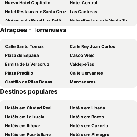
Nuevo Hotel Capitolio
Hotel Central
Hotel Restaurante Santa Cruz
Las Canteras
Alojamiento Rural Los Delfines
Hotel-Restaurante Venta Tomas
Atrações - Torrenueva
Calle Santo Tomás
Calle Rey Juan Carlos
Plaza de España
Casco Viejo
Ermita de la Veracruz
Valdepeñas
Plaza Pradillo
Calle Cervantes
Castillo de Pilas Bonas
Manzanares
Destinos populares
Plaza Mayor
Hotéis em Ciudad Real
Hotéis em Ubeda
Hotéis em La Iruela
Hotéis em Baeza
Hotéis em Riópar
Hotéis em Cazorla
Hotéis em Puertollano
Hotéis em Almagro