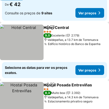
€ 42
De
Consulte os preços de
9 sites
Ver preços
Hotel Central
Partilhar
Adicionar aos favoritos
Ver preços
3 Estrelas
9,0
Excelente
2.179
Valdepeñas, a 13.7 km de Torrenueva
Edifício histórico do Banco da Espanha
Ver 
Selecione as datas para ver os preços
Ver preços
exatos.
Hostal Posada Entreviñas
Partilhar
Adicionar aos favoritos
2 Estrelas
8,3
Muito boa
2.392
Valdepeñas, a 14.3 km de Torrenueva
Estacionamento privativo seguro
Ver preç