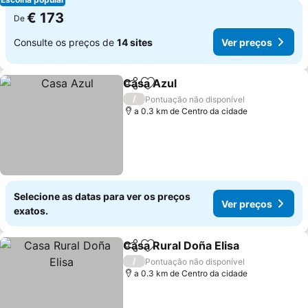
€ 173
De
Consulte os preços de
14 sites
Ver preços
Casa Azul
Partilhar
Adicionar aos favoritos
Ver preços
/
Pontuação não disponível
a 0.3 km de Centro da cidade
Selecione as datas para ver os preços
Ver preços
exatos.
Casa Rural Doña Elisa
Partilhar
Adicionar aos favoritos
Ver 
/
Pontuação não disponível
a 0.3 km de Centro da cidade