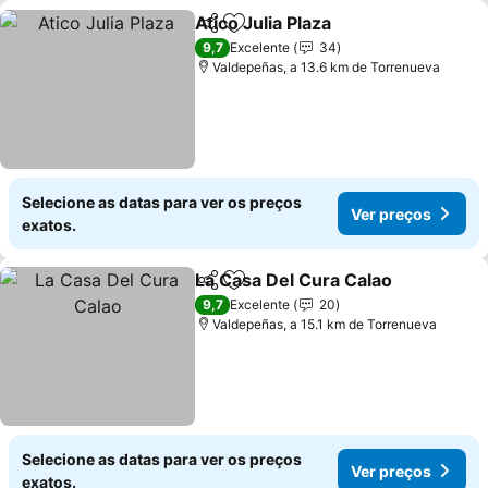
Atico Julia Plaza
Partilhar
Adicionar aos favoritos
Ver preço
9,7
Excelente
34
Valdepeñas, a 13.6 km de Torrenueva
Selecione as datas para ver os preços
Ver preços
exatos.
La Casa Del Cura Calao
Partilhar
Adicionar aos favoritos
Ver
9,7
Excelente
20
Valdepeñas, a 15.1 km de Torrenueva
Selecione as datas para ver os preços
Ver preços
exatos.