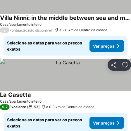
Villa Ninnì: in the middle between sea and mountains of Abruzzo (pet/kids friendly)
Casa/apartamento inteiro
/
a 2.0 km de Centro da cidade
Pontuação não disponível
Selecione as datas para ver os preços
Ver preços
exatos.
Partilhar
Ad
La Casetta
Casa/apartamento inteiro
9,7
Excelente
53
a 0.3 km de Centro da cidade
Selecione as datas para ver os preços
Ver preços
exatos.