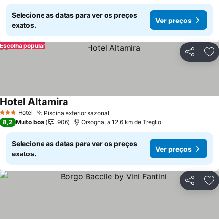
Selecione as datas para ver os preços
Ver preços
exatos.
Escolha popular
Partilhar
Ad
Hotel Altamira
Hotel
Piscina exterior sazonal
3 Estrelas
8,2
Muito boa
906
Orsogna, a 12.6 km de Treglio
Selecione as datas para ver os preços
Ver preços
exatos.
Partilhar
Ad