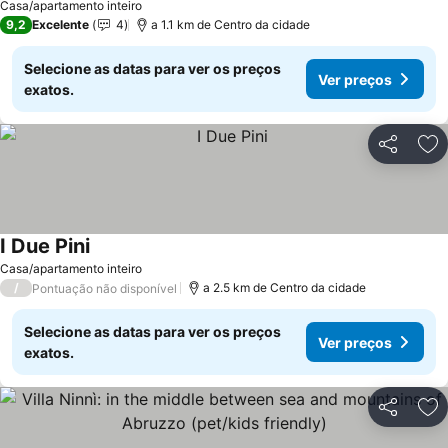
Casa/apartamento inteiro
9,2
Excelente
4
a 1.1 km de Centro da cidade
Selecione as datas para ver os preços
Ver preços
exatos.
Partilhar
Ad
I Due Pini
Casa/apartamento inteiro
/
a 2.5 km de Centro da cidade
Pontuação não disponível
Selecione as datas para ver os preços
Ver preços
exatos.
Partilhar
Ad