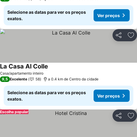
Selecione as datas para ver os preços
Ver preços
exatos.
Partilhar
Ad
La Casa Al Colle
Casa/apartamento inteiro
9,5
Excelente
58
a 0.4 km de Centro da cidade
Selecione as datas para ver os preços
Ver preços
exatos.
Escolha popular
Partilhar
Ad