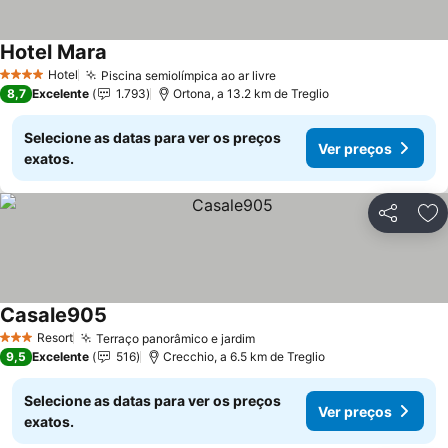
Hotel Mara
Hotel
Piscina semiolímpica ao ar livre
4 Estrelas
8,7
Excelente
1.793
Ortona, a 13.2 km de Treglio
Selecione as datas para ver os preços
Ver preços
exatos.
Partilhar
Ad
Casale905
Resort
Terraço panorâmico e jardim
3 Estrelas
9,5
Excelente
516
Crecchio, a 6.5 km de Treglio
Selecione as datas para ver os preços
Ver preços
exatos.