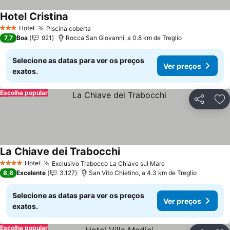
Hotel Cristina
Hotel
Piscina coberta
3 Estrelas
7,7
Boa
921
Rocca San Giovanni, a 0.8 km de Treglio
Selecione as datas para ver os preços
Ver preços
exatos.
Escolha popular
Partilhar
Ad
La Chiave dei Trabocchi
Hotel
Exclusivo Trabocco La Chiave sul Mare
4 Estrelas
8,6
Excelente
3.127
San Vito Chietino, a 4.3 km de Treglio
Selecione as datas para ver os preços
Ver preços
exatos.
Escolha popular