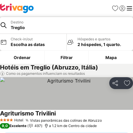
Favoritos
Iniciar
Me
Destino
Treglio
Check-in/out
Hóspedes e quartos
Escolha as datas
2 hóspedes, 1 quarto.
Ordenar
Filtrar
Mapa
Hotéis em Treglio (Abruzzo, Itália)
Como os pagamentos influenciam os resultados
Partilhar
Ad
Agriturismo Trivilini
Hotel
Vistas panorâmicas das colinas de Abruzzo
4 Estrelas
9,0
Excelente
497
a 1.2 km de Centro da cidade