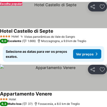
Escolha popular
Partilhar
Ad
Hotel Castello di Septe
Hotel
Vistas panorâmicas do Vale do Sangro
4 Estrelas
9,0
Excelente
1.666
Mozzagrogna, a 9.9 km de Treglio
Selecione as datas para ver os preços
Ver preços
exatos.
Partilhar
Ad
Appartamento Venere
Hotel
3 Estrelas
8,3
Muito boa
37
Fossacesia, a 8.0 km de Treglio