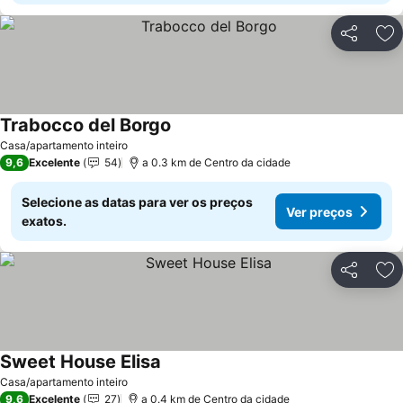
Partilhar
Ad
Trabocco del Borgo
Casa/apartamento inteiro
9,6
Excelente
54
a 0.3 km de Centro da cidade
Selecione as datas para ver os preços
Ver preços
exatos.
Partilhar
Ad
Sweet House Elisa
Casa/apartamento inteiro
9,6
Excelente
27
a 0.4 km de Centro da cidade