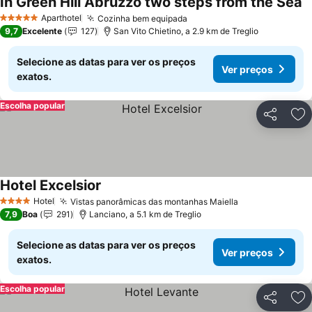
In Green Hill Abruzzo two steps from the Sea
Aparthotel
Cozinha bem equipada
5 Estrelas
9,7
Excelente
127
San Vito Chietino, a 2.9 km de Treglio
Selecione as datas para ver os preços
Ver preços
exatos.
Escolha popular
Partilhar
Ad
Hotel Excelsior
Hotel
Vistas panorâmicas das montanhas Maiella
4 Estrelas
7,9
Boa
291
Lanciano, a 5.1 km de Treglio
Selecione as datas para ver os preços
Ver preços
exatos.
Escolha popular
Partilhar
Ad