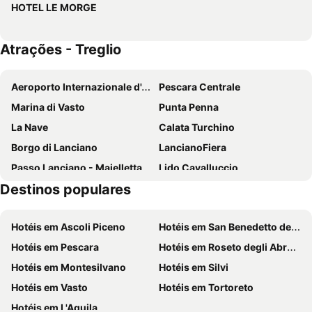
HOTEL LE MORGE
Atrações - Treglio
Aeroporto Internazionale d'Abruzzo
Pescara Centrale
Marina di Vasto
Punta Penna
La Nave
Calata Turchino
Borgo di Lanciano
LancianoFiera
Passo Lanciano - Majelletta
Lido Cavalluccio
Destinos populares
Fossacesia Marina
Marina di Ortona
Porto di Ortona
Lido dei Saraceni
Hotéis em Ascoli Piceno
Hotéis em San Benedetto del Tronto
Parco Nazionale della Majella
Marina di Montenero
Hotéis em Pescara
Hotéis em Roseto degli Abruzzi
Lido Riccio
Montesilvano Colle
Hotéis em Montesilvano
Hotéis em Silvi
Riserva Naturale Regionale Punta Aderci
Palco - Palacongressi d'Abruzzo
Hotéis em Vasto
Hotéis em Tortoreto
San Tommaso
Porto Turistico Marina di Pescara
Hotéis em L'Aquila
Città Sant'Angelo Outlet Village