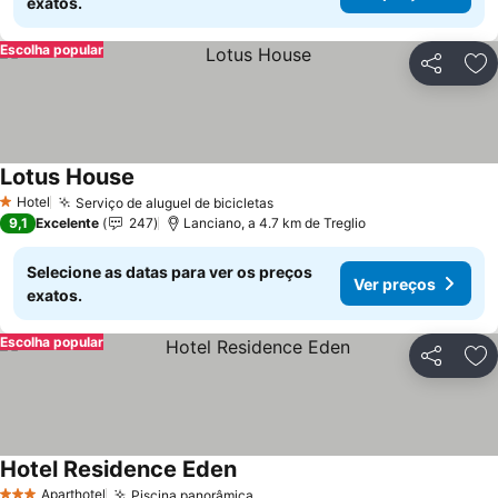
exatos.
Escolha popular
Partilhar
Ad
Lotus House
Hotel
Serviço de aluguel de bicicletas
1 Estrelas
9,1
Excelente
247
Lanciano, a 4.7 km de Treglio
Selecione as datas para ver os preços
Ver preços
exatos.
Escolha popular
Partilhar
Ad
Hotel Residence Eden
Aparthotel
Piscina panorâmica