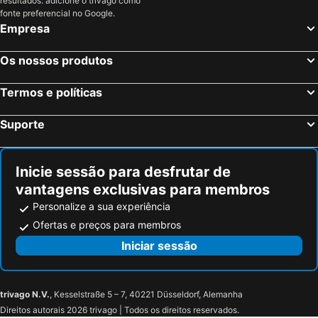
resultados: adicione o trivago como
Grottaferrata, Lazio Hotéis
Roseto degli Abruzzi, Abruzzo Hotéis
fonte preferencial no Google.
Norcia, Úmbria Hotéis
Roma, Lazio Hotéis
Empresa
Milão, Lombardia Hotéis
Veneza, Veneto Hotéis
Os nossos produtos
Florença, Toscana Hotéis
Nápoles, Campanha Hotéis
Bolonha, Emília-Romanha Hotéis
Palermo, Sicília Hotéis
Termos e políticas
Verona, Veneto Hotéis
Cagliari, Sardenha Hotéis
Suporte
Inicie sessão para desfrutar de
vantagens exclusivas para membros
Personalize a sua experiência
Ofertas e preços para membros
Iniciar sessão
trivago N.V.
, Kesselstraße 5 – 7, 40221 Düsseldorf, Alemanha
Direitos autorais 2026 trivago | Todos os direitos reservados.