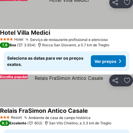
Partilhar
Ad
Hotel Villa Medici
Hotel
Serviço de restaurante profissional e atencioso
4 Estrelas
7,8
Boa
3.934
Rocca San Giovanni, a 0.7 km de Treglio
Selecione as datas para ver os preços
Ver preços
exatos.
Escolha popular
Partilhar
Ad
Relais FraSimon Antico Casale
Resort
Ambiente de casa de campo histórica
3 Estrelas
9,3
Excelente
602
San Vito Chietino, a 3.3 km de Treglio