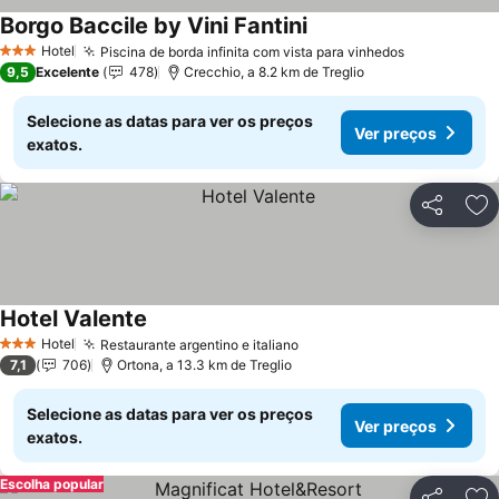
Borgo Baccile by Vini Fantini
Hotel
Piscina de borda infinita com vista para vinhedos
3 Estrelas
9,5
Excelente
478
Crecchio, a 8.2 km de Treglio
Selecione as datas para ver os preços
Ver preços
exatos.
Partilhar
Ad
Hotel Valente
Hotel
Restaurante argentino e italiano
3 Estrelas
7,1
706
Ortona, a 13.3 km de Treglio
Selecione as datas para ver os preços
Ver preços
exatos.
Escolha popular