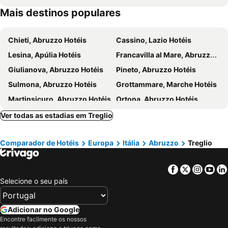
Mais destinos populares
Chieti, Abruzzo Hotéis
Cassino, Lazio Hotéis
Lesina, Apúlia Hotéis
Francavilla al Mare, Abruzzo Hotéis
Giulianova, Abruzzo Hotéis
Pineto, Abruzzo Hotéis
Sulmona, Abruzzo Hotéis
Grottammare, Marche Hotéis
Martinsicuro, Abruzzo Hotéis
Ortona, Abruzzo Hotéis
Alba Adriatica, Abruzzo Hotéis
Pietracamela, Abruzzo Hotéis
Ver todas as estadias em Treglio
San Salvo, Abruzzo Hotéis
Città Sant'Angelo, Abruzzo Hotéis
Comparador de Hotéis
Europa
Itália
Abruzzo
Treglio
San Vito Chietino, Abruzzo Hotéis
San Giovanni Teatino, Abruzzo Hotéis
Castel di Sangro, Abruzzo Hotéis
Campomarino, Molise Hotéis
Facebook
Twitter
Insta
Yo
Fontecchio, Abruzzo Hotéis
Mosciano Sant'Angelo, Abruzzo Hotéis
Selecione o seu país
Ascoli Piceno, Marche Hotéis
San Benedetto del Tronto, Marche Hotéis
Pescara, Abruzzo Hotéis
Tivoli, Lazio Hotéis
Adicionar no Google
Monterotondo, Lazio Hotéis
Frascati, Lazio Hotéis
Encontre facilmente os nossos