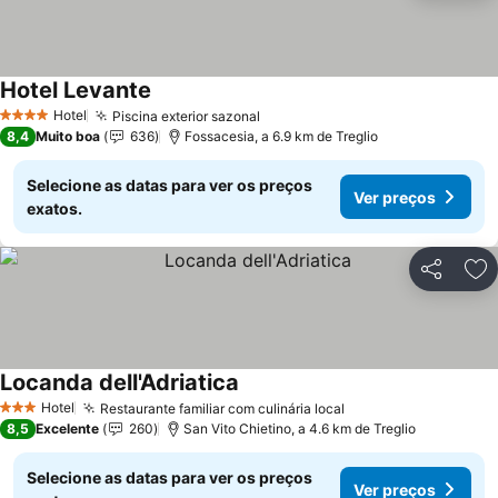
Hotel Levante
Hotel
Piscina exterior sazonal
4 Estrelas
8,4
Muito boa
636
Fossacesia, a 6.9 km de Treglio
Selecione as datas para ver os preços
Ver preços
exatos.
Partilhar
Ad
Locanda dell'Adriatica
Hotel
Restaurante familiar com culinária local
3 Estrelas
8,5
Excelente
260
San Vito Chietino, a 4.6 km de Treglio
Selecione as datas para ver os preços
Ver preços