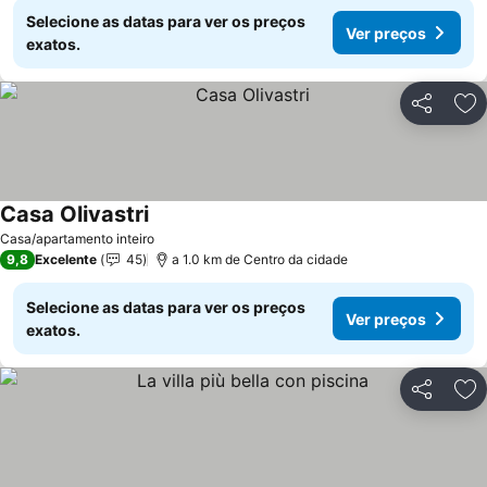
Selecione as datas para ver os preços
Ver preços
exatos.
Partilhar
Ad
Casa Olivastri
Casa/apartamento inteiro
9,8
Excelente
45
a 1.0 km de Centro da cidade
Selecione as datas para ver os preços
Ver preços
exatos.
Partilhar
Ad