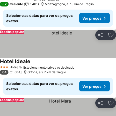
3 Estrelas
9,2
Excelente
1.401
Mozzagrogna, a 7.3 km de Treglio
Selecione as datas para ver os preços
Ver preços
exatos.
Escolha popular
Partilhar
Ad
Hotel Ideale
Hotel
Estacionamento privativo dedicado
3 Estrelas
7,4
604
Ortona, a 9.7 km de Treglio
Selecione as datas para ver os preços
Ver preços
exatos.
Escolha popular
Partilhar
Ad