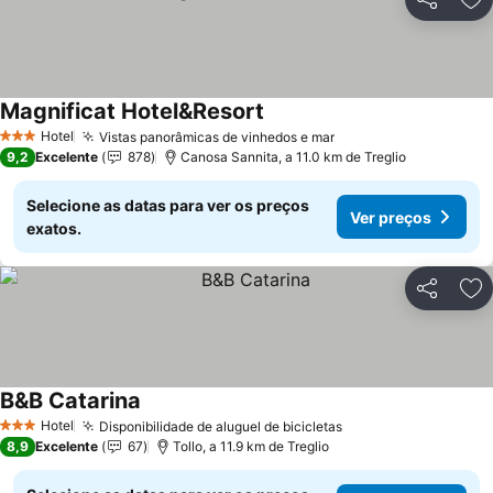
Partilhar
Ad
Magnificat Hotel&Resort
Hotel
Vistas panorâmicas de vinhedos e mar
3 Estrelas
9,2
Excelente
878
Canosa Sannita, a 11.0 km de Treglio
Selecione as datas para ver os preços
Ver preços
exatos.
Partilhar
Ad
B&B Catarina
Hotel
Disponibilidade de aluguel de bicicletas
3 Estrelas
8,9
Excelente
67
Tollo, a 11.9 km de Treglio