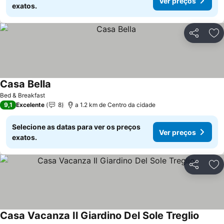
Ver preços
exatos.
Partilhar
Ad
Casa Bella
Bed & Breakfast
9,1
Excelente
8
a 1.2 km de Centro da cidade
Selecione as datas para ver os preços
Ver preços
exatos.
Partilhar
Ad
Casa Vacanza Il Giardino Del Sole Treglio