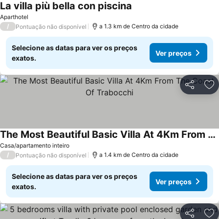
La villa più bella con piscina
Aparthotel
/
a 1.3 km de Centro da cidade
Pontuação não disponível
Selecione as datas para ver os preços
Ver preços
exatos.
Partilhar
Ad
The Most Beautiful Basic Villa At 4Km From The Coast Of Trabocchi
Casa/apartamento inteiro
/
a 1.4 km de Centro da cidade
Pontuação não disponível
Selecione as datas para ver os preços
Ver preços
exatos.
Partilhar
Ad