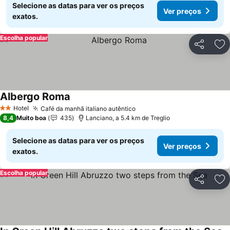
Selecione as datas para ver os preços
Ver preços
exatos.
Escolha popular
Partilhar
Ad
Albergo Roma
Hotel
Café da manhã italiano autêntico
2 Estrelas
8,4
Muito boa
435
Lanciano, a 5.4 km de Treglio
Selecione as datas para ver os preços
Ver preços
exatos.
Escolha popular
Partilhar
Ad