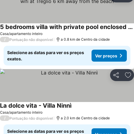
5 bedrooms villa with private pool enclosed garden and wifi at Treglio 6 km away from the beach
Casa/apartamento inteiro
/
a 0.8 km de Centro da cidade
Pontuação não disponível
Selecione as datas para ver os preços
Ver preços
exatos.
Partilhar
Ad
La dolce vita - Villa Ninnì
Casa/apartamento inteiro
/
a 2.0 km de Centro da cidade
Pontuação não disponível
Selecione as datas para ver os preços