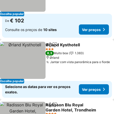
Escolha popular
€ 102
De
Consulte os preços de
10 sites
Ver preços
Ørland Kysthotell
Partilhar
Adicionar aos favoritos
3 Estrelas
8,3
Muito boa
1.383
Ørland
Jantar com vista panorâmica para o fiorde
Escolha popular
Selecione as datas para ver os preços
Ver preços
exatos.
Radisson Blu Royal
Partilhar
Adicionar aos favoritos
Garden Hotel, Trondheim