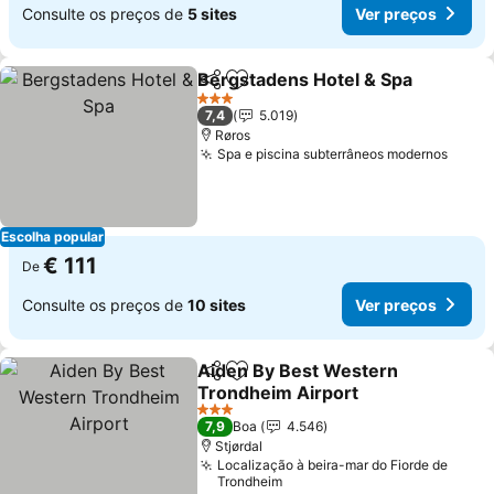
Consulte os preços de
5 sites
Ver preços
Bergstadens Hotel & Spa
Partilhar
Adicionar aos favoritos
3 Estrelas
7,4
5.019
Røros
Spa e piscina subterrâneos modernos
Escolha popular
€ 111
De
Consulte os preços de
10 sites
Ver preços
Aiden By Best Western
Partilhar
Adicionar aos favoritos
Trondheim Airport
3 Estrelas
7,9
Boa
4.546
Stjørdal
Localização à beira-mar do Fiorde de
Trondheim