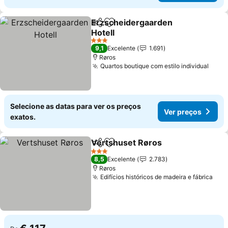
Erzscheidergaarden
Partilhar
Adicionar aos favoritos
Hotell
3 Estrelas
9,1
Excelente
1.691
Røros
Quartos boutique com estilo individual
Selecione as datas para ver os preços
Ver preços
exatos.
Vertshuset Røros
Partilhar
Adicionar aos favoritos
3 Estrelas
8,5
Excelente
2.783
Røros
Edifícios históricos de madeira e fábrica