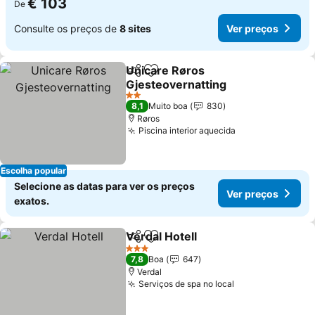
€ 103
De
Consulte os preços de
8 sites
Ver preços
Unicare Røros
Partilhar
Adicionar aos favoritos
Gjesteovernatting
2 Estrelas
8,1
Muito boa
830
Røros
Piscina interior aquecida
Escolha popular
Selecione as datas para ver os preços
Ver preços
exatos.
Verdal Hotell
Partilhar
Adicionar aos favoritos
3 Estrelas
7,8
Boa
647
Verdal
Serviços de spa no local