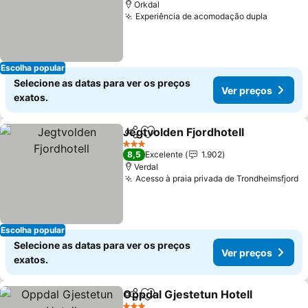
Orkdal
Experiência de acomodação dupla
Escolha popular
Selecione as datas para ver os preços
Ver preços
exatos.
Jegtvolden Fjordhotell
Partilhar
Adicionar aos favoritos
3 Estrelas
8,5
Excelente
1.902
Verdal
Acesso à praia privada de Trondheimsfjord
Escolha popular
Selecione as datas para ver os preços
Ver preços
exatos.
Oppdal Gjestetun Hotell
Partilhar
Adicionar aos favoritos