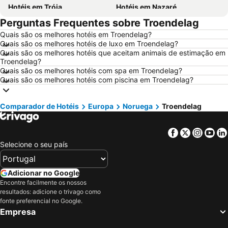
Hotéis em Tróia
Hotéis em Nazaré
Perguntas Frequentes sobre Troendelag
Hotéis em Évora
Hotéis em Peniche
Quais são os melhores hotéis em Troendelag?
Hotéis em Porto Santo
Hotéis em Isla Canela
Quais são os melhores hotéis de luxo em Troendelag?
Hotéis em Sangenjo
Hotéis em Vila Nova de Milfontes
Quais são os melhores hotéis que aceitam animais de estimação em
Troendelag?
Hotéis em Vilamoura
Hotéis em Vigo
Quais são os melhores hotéis com spa em Troendelag?
Quais são os melhores hotéis com piscina em Troendelag?
Hotéis em Roma
Hotéis em Portugal
Hotéis em Norte de Portugal
Hotéis em Málaga
Comparador de Hotéis
Europa
Noruega
Troendelag
Hotéis em Maiorca
Hotéis em Andaluzia
Hotéis em Minorca
Hotéis em Ibiza
Facebook
Twitter
Insta
Yo
Hotéis em Ilha do Sal
Hotéis em Galiza
Selecione o seu país
Hotéis em Douro
Hotéis em Costa da Luz
Hotéis em Serra da Estrela
Hotéis em Região de Lisboa
Adicionar no Google
Encontre facilmente os nossos
Hotéis em Costa do Sol
Hotéis em Sardenha
resultados: adicione o trivago como
Hotéis em Tenerife
Hotéis em Cabo Verde
fonte preferencial no Google.
Empresa
Hotéis em São Miguel
Hotéis em Madrid