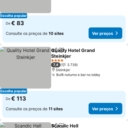
Escolha popular
€ 83
De
Consulte os preços de
10 sites
Ver preços
Quality Hotel Grand
Partilhar
Adicionar aos favoritos
Steinkjer
4 Estrelas
7,4
3.736
Steinkjer
Bufê noturno e bar no lobby
Escolha popular
€ 113
De
Consulte os preços de
11 sites
Ver preços
Scandic Hell