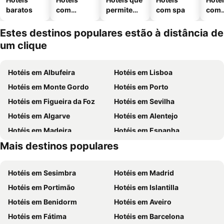
baratos
com
permitem
com spa
com
piscinas
animais
esta
ment
Estes destinos populares estão à distância de
um clique
Hotéis em Albufeira
Hotéis em Lisboa
Hotéis em Monte Gordo
Hotéis em Porto
Hotéis em Figueira da Foz
Hotéis em Sevilha
Hotéis em Algarve
Hotéis em Alentejo
Hotéis em Madeira
Hotéis em Espanha
Mais destinos populares
Hotéis em Centro de Portugal
Hotéis em Sul de Espanha
Hotéis em Sesimbra
Hotéis em Madrid
Hotéis em Portimão
Hotéis em Islantilla
Hotéis em Benidorm
Hotéis em Aveiro
Hotéis em Fátima
Hotéis em Barcelona