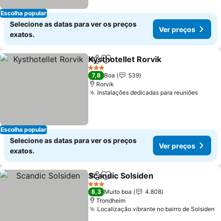
Escolha popular
Selecione as datas para ver os preços
Ver preços
exatos.
Kysthotellet Rorvik
Partilhar
Adicionar aos favoritos
3 Estrelas
7,8
Boa
539
Rorvik
Instalações dedicadas para reuniões
Escolha popular
Selecione as datas para ver os preços
Ver preços
exatos.
Scandic Solsiden
Partilhar
Adicionar aos favoritos
3 Estrelas
8,3
Muito boa
4.808
Trondheim
Localização vibrante no bairro de Solsiden