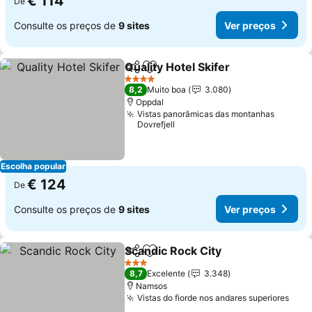
€ 114
De
Consulte os preços de
9 sites
Ver preços
Quality Hotel Skifer
Partilhar
Adicionar aos favoritos
4 Estrelas
8,2
Muito boa
3.080
Oppdal
Vistas panorâmicas das montanhas
Dovrefjell
Escolha popular
€ 124
De
Consulte os preços de
9 sites
Ver preços
Scandic Rock City
Partilhar
Adicionar aos favoritos
3 Estrelas
8,7
Excelente
3.348
Namsos
Vistas do fiorde nos andares superiores