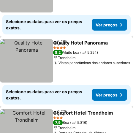
Selecione as datas para ver os preços
Ver preços
exatos.
Quality Hotel Panorama
Partilhar
Adicionar aos favoritos
4 Estrelas
8,2
Muito boa
5.254
Trondheim
Vistas panorâmicas dos andares superiores
Selecione as datas para ver os preços
Ver preços
exatos.
Comfort Hotel Trondheim
Partilhar
Adicionar aos favoritos
3 Estrelas
7,9
Boa
5.816
Trondheim
Perto da Catedral de Nidaros