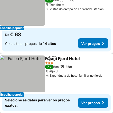
7,9
Boa
8.279
Trondheim
Vistas do campo do Lerkendal Stadion
Escolha popular
€ 68
De
Consulte os preços de
14 sites
Ver preços
Fosen Fjord Hotel
Partilhar
Adicionar aos favoritos
3 Estrelas
7,7
Boa
858
Åfjord
Experiência de hotel familiar no fiorde
Escolha popular
Selecione as datas para ver os preços
Ver preços
exatos.