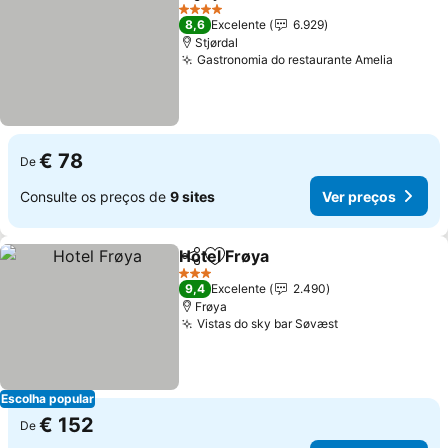
Partilhar
Adicionar aos favoritos
4 Estrelas
8,6
Excelente
6.929
Stjørdal
Gastronomia do restaurante Amelia
€ 78
De
Consulte os preços de
9 sites
Ver preços
Hotel Frøya
Partilhar
Adicionar aos favoritos
3 Estrelas
9,4
Excelente
2.490
Frøya
Vistas do sky bar Søvæst
Escolha popular
€ 152
De