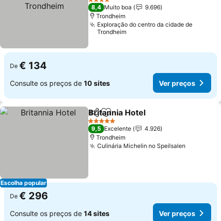
4 Estrelas
8,4
Muito boa
9.696
Trondheim
Exploração do centro da cidade de
Trondheim
€ 134
De
Consulte os preços de
10 sites
Ver preços
Britannia Hotel
Partilhar
Adicionar aos favoritos
5 Estrelas
9,5
Excelente
4.926
Trondheim
Culinária Michelin no Speilsalen
Escolha popular
€ 296
De
Consulte os preços de
14 sites
Ver preços