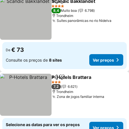
Scandic Bakklandet
Partilhar
Adicionar aos favoritos
4 Estrelas
8,4
Muito boa
6.798
Trondheim
Suítes panorâmicas no rio Nidelva
€ 73
De
Consulte os preços de
8 sites
Ver preços
P-Hotels Brattøra
Partilhar
Adicionar aos favoritos
3 Estrelas
7,2
6.621
Trondheim
Zona de jogos familiar interna
Selecione as datas para ver os preços
Ver preços