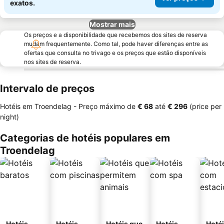
exatos.
Mostrar mais
Os preços e a disponibilidade que recebemos dos sites de reserva
mudam frequentemente. Como tal, pode haver diferenças entre as
ofertas que consulta no trivago e os preços que estão disponíveis
nos sites de reserva.
Intervalo de preços
Hotéis em Troendelag -
Preço máximo
de
‎€ 68
até
‎€ 296
(price per
night)
Categorias de hotéis populares em
Troendelag
Hotéis
Hotéis
Hotéis que
Hotéis
Hoté