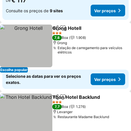
€ 117
De
Consulte os preços de
9 sites
Ver preços
Grong Hotell
Partilhar
Adicionar aos favoritos
3 Estrelas
7,8
Boa
1.908
Grong
Estação de carregamento para veículos
elétricos
Escolha popular
Selecione as datas para ver os preços
Ver preços
exatos.
Thon Hotel Backlund
Partilhar
Adicionar aos favoritos
3 Estrelas
7,7
Boa
1.276
Levanger
Restaurante Madame Backlund