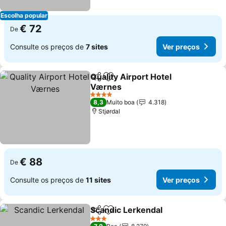
Escolha popular
€ 72
De
Consulte os preços de
7 sites
Ver preços
Quality Airport Hotel
Partilhar
Adicionar aos favoritos
Værnes
4 Estrelas
8,3
Muito boa
4.318
Stjørdal
€ 88
De
Consulte os preços de
11 sites
Ver preços
Scandic Lerkendal
Partilhar
Adicionar aos favoritos
3 Estrelas