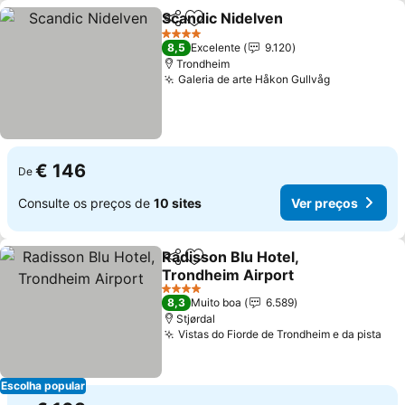
Scandic Nidelven
Partilhar
Adicionar aos favoritos
4 Estrelas
8,5
Excelente
9.120
Trondheim
Galeria de arte Håkon Gullvåg
€ 146
De
Consulte os preços de
10 sites
Ver preços
Radisson Blu Hotel,
Partilhar
Adicionar aos favoritos
Trondheim Airport
4 Estrelas
8,3
Muito boa
6.589
Stjørdal
Vistas do Fiorde de Trondheim e da pista
Escolha popular