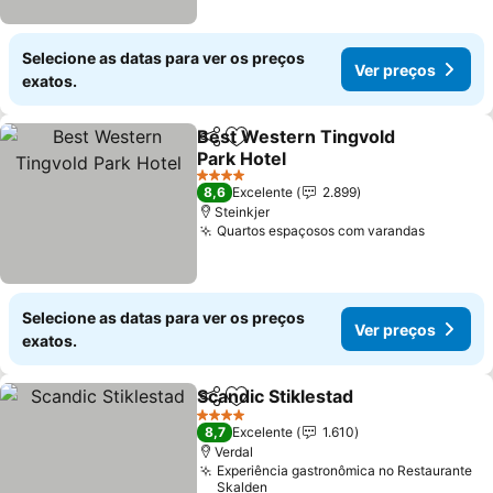
Selecione as datas para ver os preços
Ver preços
exatos.
Best Western Tingvold
Partilhar
Adicionar aos favoritos
Park Hotel
4 Estrelas
8,6
Excelente
2.899
Steinkjer
Quartos espaçosos com varandas
Selecione as datas para ver os preços
Ver preços
exatos.
Scandic Stiklestad
Partilhar
Adicionar aos favoritos
4 Estrelas
8,7
Excelente
1.610
Verdal
Experiência gastronômica no Restaurante
Skalden