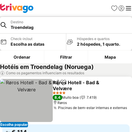
Favoritos
Iniciar
Me
Destino
Troendelag
Check-in/out
Hóspedes e quartos
Escolha as datas
2 hóspedes, 1 quarto.
Ordenar
Filtrar
Mapa
Hotéis em Troendelag (Noruega)
Como os pagamentos influenciam os resultados
Røros Hotell - Bad &
Partilhar
Adicionar aos favoritos
Velvære
4 Estrelas
8,4
Muito boa
7.419
Røros
Piscinas de bem-estar internas e externas
Escolha popular