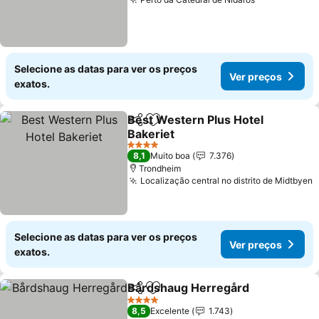
Selecione as datas para ver os preços
Ver preços
exatos.
Best Western Plus Hotel
Partilhar
Adicionar aos favoritos
Bakeriet
4 Estrelas
8,1
Muito boa
7.376
Trondheim
Localização central no distrito de Midtbyen
Selecione as datas para ver os preços
Ver preços
exatos.
Bårdshaug Herregård
Partilhar
Adicionar aos favoritos
4 Estrelas
8,5
Excelente
1.743