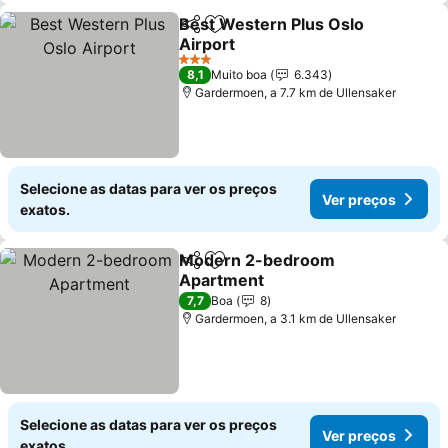
Best Western Plus Oslo
Partilhar
Adicionar aos favoritos
Airport
3 Estrelas
8,1
Muito boa
6.343
Gardermoen, a 7.7 km de Ullensaker
Selecione as datas para ver os preços
Ver preços
exatos.
Modern 2-bedroom
Partilhar
Adicionar aos favoritos
Apartment
7,7
Boa
8
Gardermoen, a 3.1 km de Ullensaker
Selecione as datas para ver os preços
Ver preços
exatos.