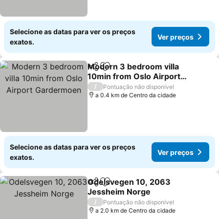
Selecione as datas para ver os preços
Ver preços
exatos.
Modern 3 bedroom villa
Partilhar
Adicionar aos favoritos
10min from Oslo Airport
Gardermoen
/
Pontuação não disponível
a 0.4 km de Centro da cidade
Selecione as datas para ver os preços
Ver preços
exatos.
Odelsvegen 10, 2063
Partilhar
Adicionar aos favoritos
Jessheim Norge
/
Pontuação não disponível
a 2.0 km de Centro da cidade