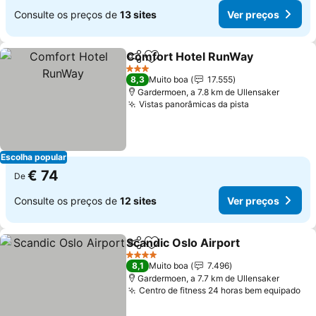
Consulte os preços de
13 sites
Ver preços
Comfort Hotel RunWay
Partilhar
Adicionar aos favoritos
3 Estrelas
8,3
Muito boa
17.555
Gardermoen, a 7.8 km de Ullensaker
Vistas panorâmicas da pista
Escolha popular
€ 74
De
Consulte os preços de
12 sites
Ver preços
Scandic Oslo Airport
Partilhar
Adicionar aos favoritos
4 Estrelas
8,1
Muito boa
7.496
Gardermoen, a 7.7 km de Ullensaker
Centro de fitness 24 horas bem equipado