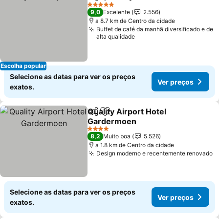
Partilhar
Adicionar aos favoritos
5 Estrelas
9,0
Excelente
2.556
a 8.7 km de Centro da cidade
Buffet de café da manhã diversificado e de
alta qualidade
Escolha popular
Selecione as datas para ver os preços
Ver preços
exatos.
Quality Airport Hotel
Partilhar
Adicionar aos favoritos
Gardermoen
4 Estrelas
8,2
Muito boa
5.526
a 1.8 km de Centro da cidade
Design moderno e recentemente renovado
Selecione as datas para ver os preços
Ver preços
exatos.