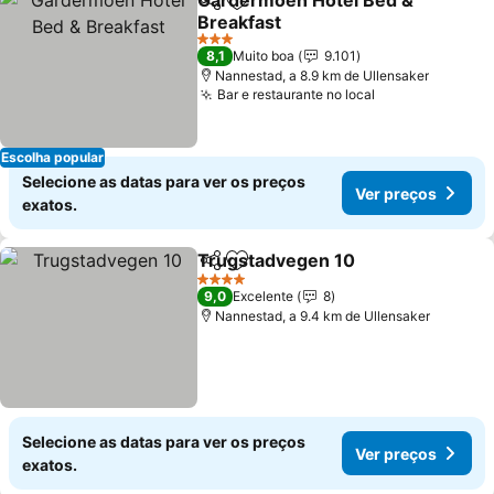
Gardermoen Hotel Bed &
Partilhar
Adicionar aos favoritos
Breakfast
3 Estrelas
8,1
Muito boa
9.101
Nannestad, a 8.9 km de Ullensaker
Bar e restaurante no local
Escolha popular
Selecione as datas para ver os preços
Ver preços
exatos.
Trugstadvegen 10
Partilhar
Adicionar aos favoritos
4 Estrelas
9,0
Excelente
8
Nannestad, a 9.4 km de Ullensaker
Selecione as datas para ver os preços
Ver preços
exatos.