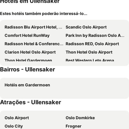
Hotéis em Ullensaker
Estes hotéis também poderão interessá-lo...
Radisson Blu Airport Hotel, Oslo Gardermoen
Scandic Oslo Airport
Comfort Hotel RunWay
Park Inn by Radisson Oslo Airport Hotel West
Radisson Hotel & Conference Centre Oslo Airport
Radisson RED, Oslo Airport
Clarion Hotel Oslo Airport
Thon Hotel Oslo Airport
Thon Hotel Gardermoen
Best Western Leto Arena
Bairros - Ullensaker
Quality Airport Hotel Gardermoen
Best Western Plus Oslo Airport
Gardermoen Hotel Bed & Breakfast
Best Western Plus Oslo Airport
Hotéis em Gardermoen
Scandic Gardermoen
Quality Airport Hotel Gardermoen
Atrações - Ullensaker
Oslo Airport
Oslo Domkirke
Oslo City
Frogner