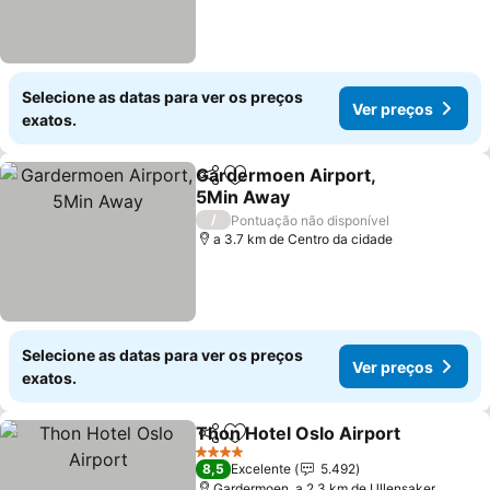
Selecione as datas para ver os preços
Ver preços
exatos.
Gardermoen Airport,
Partilhar
Adicionar aos favoritos
5Min Away
/
Pontuação não disponível
a 3.7 km de Centro da cidade
Selecione as datas para ver os preços
Ver preços
exatos.
Thon Hotel Oslo Airport
Partilhar
Adicionar aos favoritos
4 Estrelas
8,5
Excelente
5.492
Gardermoen, a 2.3 km de Ullensaker