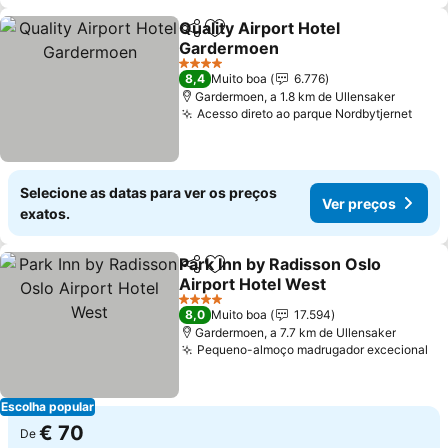
Quality Airport Hotel
Partilhar
Adicionar aos favoritos
Gardermoen
4 Estrelas
8,4
Muito boa
6.776
Gardermoen, a 1.8 km de Ullensaker
Acesso direto ao parque Nordbytjernet
Selecione as datas para ver os preços
Ver preços
exatos.
Park Inn by Radisson Oslo
Partilhar
Adicionar aos favoritos
Airport Hotel West
4 Estrelas
8,0
Muito boa
17.594
Gardermoen, a 7.7 km de Ullensaker
Pequeno-almoço madrugador excecional
Escolha popular
€ 70
De