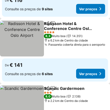
€ 116
De
Consulte os preços de
9 sites
Ver preços
Radisson Hotel &
Partilhar
Adicionar aos favoritos
Conference Centre Oslo
Airport
4 Estrelas
8,3
Muito boa
14.351
a 6.2 km de Centro da cidade
Passarela coberta direta para o aeroporto
€ 141
De
Consulte os preços de
6 sites
Ver preços
Scandic Gardermoen
Partilhar
Adicionar aos favoritos
3 Estrelas
8,0
Muito boa
2.138
a 2.2 km de Centro da cidade