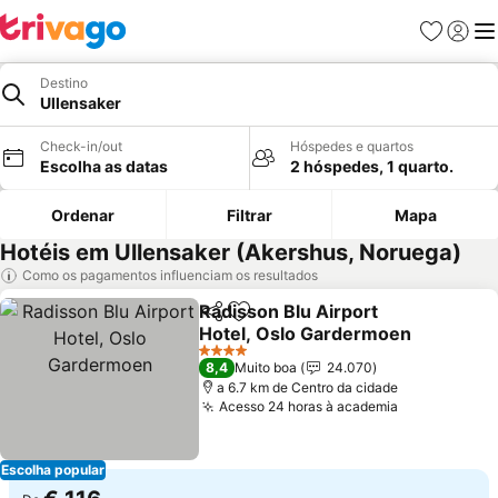
Favoritos
Iniciar
Me
Destino
Ullensaker
Check-in/out
Hóspedes e quartos
Escolha as datas
2 hóspedes, 1 quarto.
Ordenar
Filtrar
Mapa
Hotéis em Ullensaker (Akershus, Noruega)
Como os pagamentos influenciam os resultados
Radisson Blu Airport
Partilhar
Adicionar aos favoritos
Hotel, Oslo Gardermoen
4 Estrelas
8,4
Muito boa
24.070
a 6.7 km de Centro da cidade
Acesso 24 horas à academia
Escolha popular