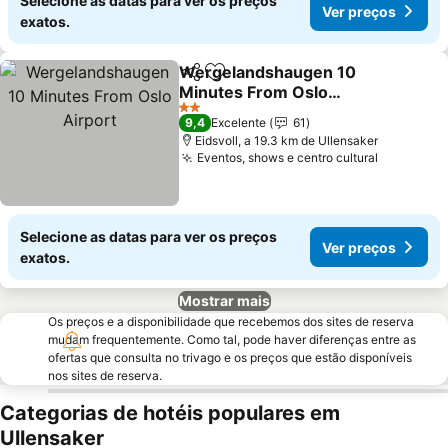
Selecione as datas para ver os preços
Ver preços
exatos.
Wergelandshaugen 10
Partilhar
Adicionar aos favoritos
Minutes From Oslo
Airport
2 Estrelas
9,4
Excelente
61
Eidsvoll, a 19.3 km de Ullensaker
Eventos, shows e centro cultural
Selecione as datas para ver os preços
Ver preços
exatos.
Mostrar mais
Os preços e a disponibilidade que recebemos dos sites de reserva
mudam frequentemente. Como tal, pode haver diferenças entre as
ofertas que consulta no trivago e os preços que estão disponíveis
nos sites de reserva.
Categorias de hotéis populares em
Ullensaker