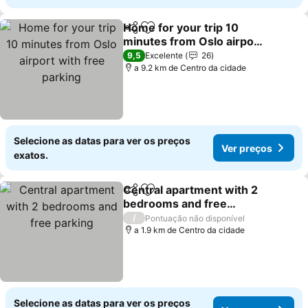
Home for your trip 10
Partilhar
Adicionar aos favoritos
minutes from Oslo airport
with free parking
9,5
Excelente
26
a 9.2 km de Centro da cidade
Selecione as datas para ver os preços
Ver preços
exatos.
Central apartment with 2
Partilhar
Adicionar aos favoritos
bedrooms and free
parking
/
Pontuação não disponível
a 1.9 km de Centro da cidade
Selecione as datas para ver os preços