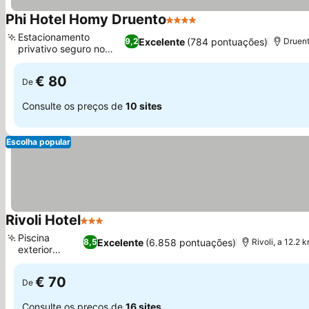
Phi Hotel Homy Druento
4 Estrelas
Ver preços
Estacionamento
Excelente
(784 pontuações)
9,2
Druent
privativo seguro no
Ver preços
local
€ 80
De
Consulte os preços de
10 sites
Escolha popular
Rivoli Hotel
3 Estrelas
Ver preços
Piscina
Excelente
(6.858 pontuações)
8,5
Rivoli, a 12.2 
exterior
Ver preços
sazonal
€ 70
De
Consulte os preços de
16 sites