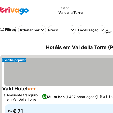
Destino
Filtros
Ordenar por
Preço
Localização
Can
Hotéis em Val della Torre (P
Escolha popular
Vald Hotel
3 Estrelas
Ver preços
Ambiente tranquilo
Muito boa
(1.497 pontuações)
8,4
a 3.8 
em Val Della Torre
Ver preços
€ 71
De