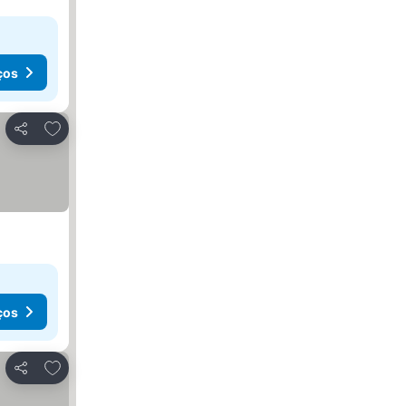
ços
Adicionar aos favoritos
Partilhar
ços
Adicionar aos favoritos
Partilhar