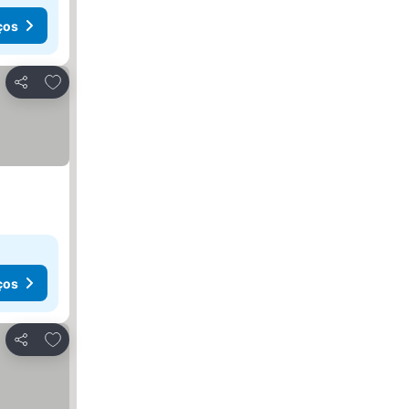
ços
Adicionar aos favoritos
Partilhar
ços
Adicionar aos favoritos
Partilhar