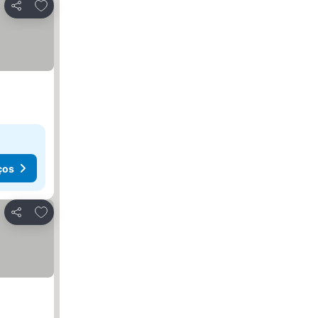
Adicionar aos favoritos
Partilhar
ços
Adicionar aos favoritos
Partilhar