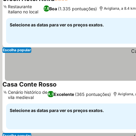
4 Estrelas
Ver preços
Restaurante
Boa
(1.335 pontuações)
7,8
Avigliana, a 8.4 km
italiano no local
Ver preços
Selecione as datas para ver os preços exatos.
Escolha popular
Casa Conte Rosso
Ver preços
Cenário histórico de
Excelente
(365 pontuações)
9,3
Avigliana, 
vila medieval
Ver preços
Selecione as datas para ver os preços exatos.
Escolha popular