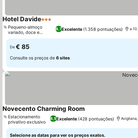
Hotel Davide
3 Estrelas
Ver preços
Pequeno-almoço
Excelente
(1.358 pontuações)
8,7
a 10
variado, doce e
Ver preços
salgado
€ 85
De
Consulte os preços de
6 sites
Novecento Charming Room
Ver preços
Estacionamento
Excelente
(428 pontuações)
8,5
Avigliana,
privativo exclusivo
Ver preços
Selecione as datas para ver os preços exatos.