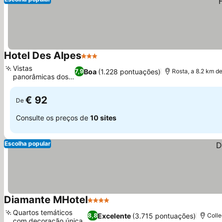
Hotel Des Alpes
3 Estrelas
Ver preços
Vistas
Boa
(1.228 pontuações)
7,9
Rosta, a 8.2 km de
panorâmicas dos
Ver preços
Alpes
€ 92
De
Consulte os preços de
10 sites
Escolha popular
Diamante MHotel
4 Estrelas
Ver preços
Quartos temáticos
Excelente
(3.715 pontuações)
8,8
Colle
com decoração única