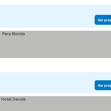
Ver pre
Ver pre