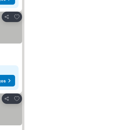
Adicionar aos favoritos
Partilhar
ços
Adicionar aos favoritos
Partilhar