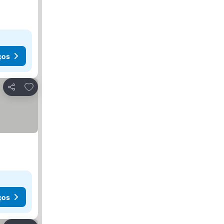
ços
Adicionar aos favoritos
Partilhar
ços