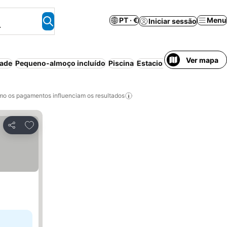
PT · €
Menu
Iniciar sessão
.
Ver mapa
dade
Pequeno-almoço incluído
Piscina
Estacionamento
o os pagamentos influenciam os resultados
Adicionar aos favoritos
Partilhar