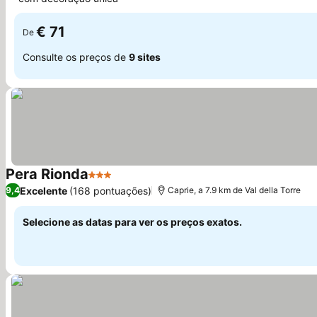
Ver preços
€ 71
De
Consulte os preços de
9 sites
Pera Rionda
3 Estrelas
Ver preços
Excelente
(168 pontuações)
9,4
Caprie, a 7.9 km de Val della Torre
Selecione as datas para ver os preços exatos.