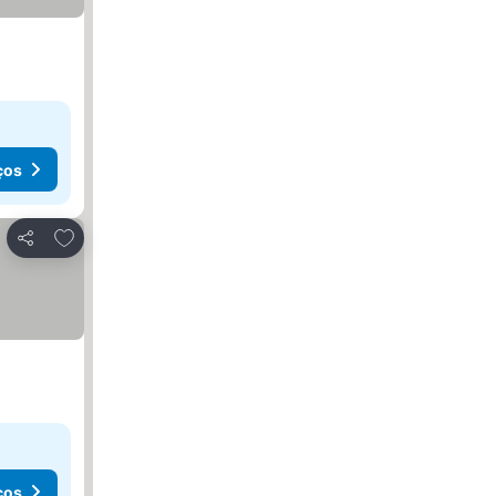
ços
Adicionar aos favoritos
Partilhar
ços