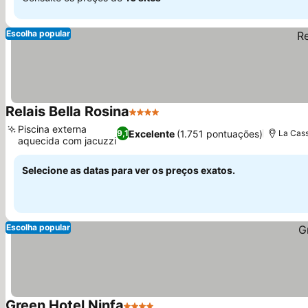
Escolha popular
Relais Bella Rosina
4 Estrelas
Ver preços
Piscina externa
Excelente
(1.751 pontuações)
9,1
La Cass
aquecida com jacuzzi
Ver preços
Selecione as datas para ver os preços exatos.
Escolha popular
Green Hotel Ninfa