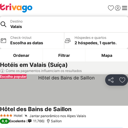
Favoritos
Iniciar
Me
Destino
Valais
Check-in/out
Hóspedes e quartos
Escolha as datas
2 hóspedes, 1 quarto.
Ordenar
Filtrar
Mapa
Hotéis em Valais (Suíça)
Como os pagamentos influenciam os resultados
Escolha popular
Partilhar
Ad
Hôtel des Bains de Saillon
Hotel
Jantar panorâmico nos Alpes Valais
4 Estrelas
8,6
Excelente
11.766
Saillon