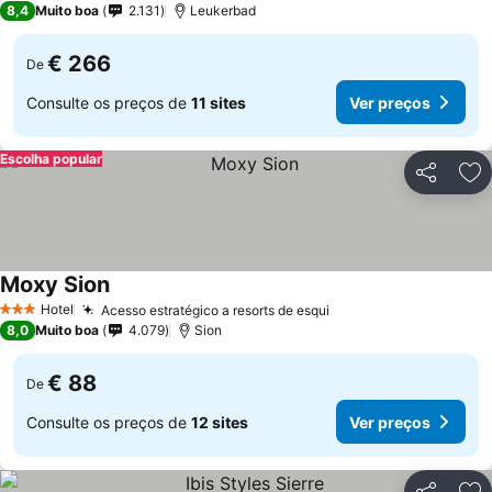
8,4
Muito boa
2.131
Leukerbad
€ 266
De
Consulte os preços de
11 sites
Ver preços
Escolha popular
Partilhar
Ad
Moxy Sion
Hotel
Acesso estratégico a resorts de esqui
3 Estrelas
8,0
Muito boa
4.079
Sion
€ 88
De
Consulte os preços de
12 sites
Ver preços