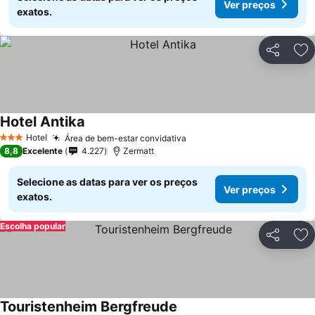
Ver preços
exatos.
Partilhar
Ad
Hotel Antika
Hotel
Área de bem-estar convidativa
3 Estrelas
8,8
Excelente
4.227
Zermatt
Selecione as datas para ver os preços
Ver preços
exatos.
Escolha popular
Partilhar
Ad
Touristenheim Bergfreude