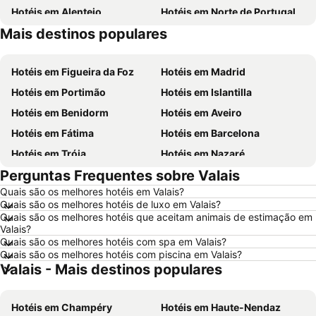
Hotéis em Alentejo
Hotéis em Norte de Portugal
Mais destinos populares
Hotéis em Madeira
Hotéis em Espanha
Hotéis em Figueira da Foz
Hotéis em Madrid
Hotéis em Portimão
Hotéis em Islantilla
Hotéis em Benidorm
Hotéis em Aveiro
Hotéis em Fátima
Hotéis em Barcelona
Hotéis em Tróia
Hotéis em Nazaré
Perguntas Frequentes sobre Valais
Hotéis em Évora
Hotéis em Peniche
Quais são os melhores hotéis em Valais?
Hotéis em Porto Santo
Hotéis em Isla Canela
Quais são os melhores hotéis de luxo em Valais?
Hotéis em Sangenjo
Hotéis em Vila Nova de Milfontes
Quais são os melhores hotéis que aceitam animais de estimação em
Valais?
Hotéis em Vilamoura
Hotéis em Vigo
Quais são os melhores hotéis com spa em Valais?
Quais são os melhores hotéis com piscina em Valais?
Hotéis em Roma
Hotéis em Centro de Portugal
Valais - Mais destinos populares
Hotéis em Sul de Espanha
Hotéis em Málaga
Hotéis em Maiorca
Hotéis em Andaluzia
Hotéis em Champéry
Hotéis em Haute-Nendaz