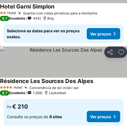
Hotel Garni Simplon
Hotel
Quartos com vistas privativas para a montanha
2 Estrelas
8,7
Excelente
444
Brig
Selecione as datas para ver os preços
Ver preços
exatos.
Partilhar
Ad
Résidence Les Sources Des Alpes
Hotel
Conveniência de ski-in/ski-out
4 Estrelas
8,7
Excelente
1.269
Leukerbad
€ 210
De
Consulte os preços de
8 sites
Ver preços