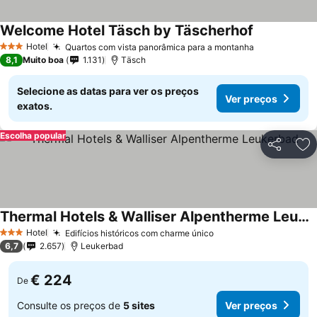
Welcome Hotel Täsch by Täscherhof
Hotel
Quartos com vista panorâmica para a montanha
3 Estrelas
8,1
Muito boa
1.131
Täsch
Selecione as datas para ver os preços
Ver preços
exatos.
Escolha popular
Partilhar
Ad
Thermal Hotels & Walliser Alpentherme Leukerbad
Hotel
Edifícios históricos com charme único
3 Estrelas
6,7
2.657
Leukerbad
€ 224
De
Consulte os preços de
5 sites
Ver preços