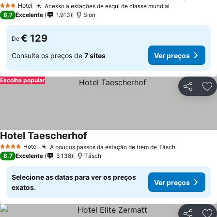
Hotel
Acesso a estações de esqui de classe mundial
3 Estrelas
8,7
Excelente
1.913
Sion
€ 129
De
Consulte os preços de
7 sites
Ver preços
Escolha popular
Partilhar
Ad
Hotel Taescherhof
Hotel
A poucos passos da estação de trem de Täsch
4 Estrelas
8,7
Excelente
3.138
Täsch
Selecione as datas para ver os preços
Ver preços
exatos.