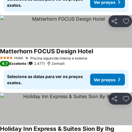
Ver preços
exatos.
Partilhar
Ad
Matterhorn FOCUS Design Hotel
Hotel
Piscina aquecida interna e externa
4 Estrelas
9,7
Excelente
2.477
Zermatt
Selecione as datas para ver os preços
Ver preços
exatos.
Partilhar
Ad
Holiday Inn Express & Suites Sion By Ihg