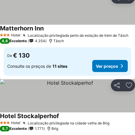
Partilhar
Ad
Matterhorn Inn
Hotel
Localização privilegiada perto da estação de trem de Täsch
3 Estrelas
8,8
Excelente
4.354
Täsch
€ 130
De
Consulte os preços de
11 sites
Ver preços
Partilhar
Ad
Hotel Stockalperhof
Hotel
Localização privilegiada na cidade velha de Brig
3 Estrelas
8,7
Excelente
1.771
Brig