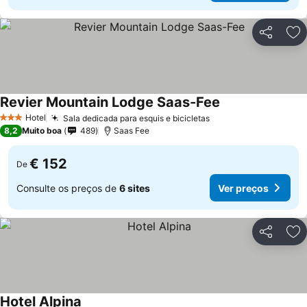
Partilhar
Ad
Revier Mountain Lodge Saas-Fee
Hotel
Sala dedicada para esquis e bicicletas
3 Estrelas
8,2
Muito boa
489
Saas Fee
€ 152
De
Consulte os preços de
6 sites
Ver preços
Partilhar
Ad
Hotel Alpina