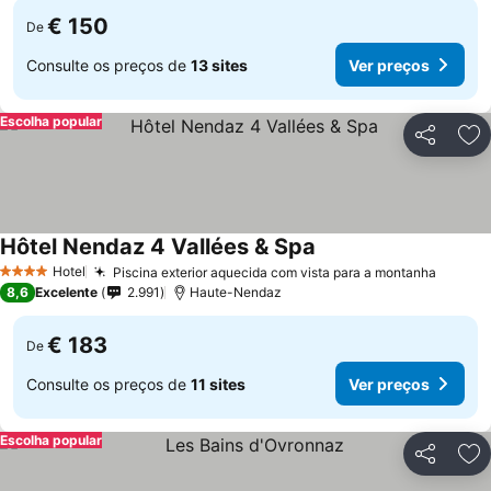
€ 150
De
Consulte os preços de
13 sites
Ver preços
Escolha popular
Partilhar
Ad
Hôtel Nendaz 4 Vallées & Spa
Hotel
Piscina exterior aquecida com vista para a montanha
4 Estrelas
8,6
Excelente
2.991
Haute-Nendaz
€ 183
De
Consulte os preços de
11 sites
Ver preços
Escolha popular
Partilhar
Ad