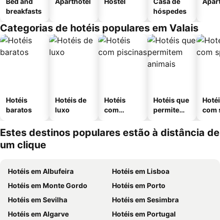
Bed and
Aparthotel
Hostel
Casa de
Apar
breakfasts
hóspedes
Categorias de hotéis populares em Valais
Hotéis
Hotéis de
Hotéis
Hotéis que
Hoté
baratos
luxo
com
permitem
com 
piscinas
animais
Estes destinos populares estão à distância de
um clique
Hotéis em Albufeira
Hotéis em Lisboa
Hotéis em Monte Gordo
Hotéis em Porto
Hotéis em Sevilha
Hotéis em Sesimbra
Hotéis em Algarve
Hotéis em Portugal