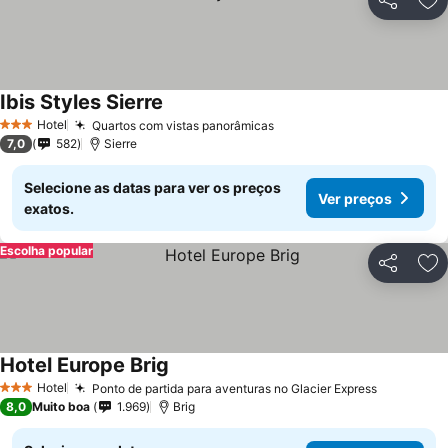
Partilhar
Ad
Ibis Styles Sierre
Hotel
Quartos com vistas panorâmicas
3 Estrelas
7,0
582
Sierre
Selecione as datas para ver os preços
Ver preços
exatos.
Escolha popular
Partilhar
Ad
Hotel Europe Brig
Hotel
Ponto de partida para aventuras no Glacier Express
3 Estrelas
8,0
Muito boa
1.969
Brig