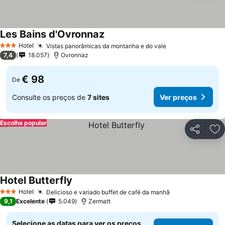
Les Bains d'Ovronnaz
Hotel
Vistas panorâmicas da montanha e do vale
3 Estrelas
7,4
18.057
Ovronnaz
€ 98
De
Consulte os preços de
7 sites
Ver preços
Escolha popular
Partilhar
Ad
Hotel Butterfly
Hotel
Delicioso e variado buffet de café da manhã
3 Estrelas
9,1
Excelente
5.049
Zermatt
Selecione as datas para ver os preços