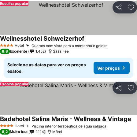
Escolha popular
Partilhar
Ad
Wellnesshotel Schweizerhof
Hotel
Quartos com vista para a montanha e geleira
4 Estrelas
8,8
Excelente
1.452
Saas Fee
Selecione as datas para ver os preços
Ver preços
exatos.
Escolha popular
Partilhar
Ad
Badehotel Salina Maris - Wellness & Vintage
Hotel
Piscina interior terapêutica de água salgada
4 Estrelas
8,2
Muito boa
1.114
Mörel