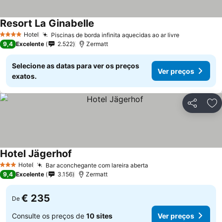
Resort La Ginabelle
Hotel
Piscinas de borda infinita aquecidas ao ar livre
4 Estrelas
9,4
Excelente
2.522
Zermatt
Selecione as datas para ver os preços
Ver preços
exatos.
Partilhar
Ad
Hotel Jägerhof
Hotel
Bar aconchegante com lareira aberta
3 Estrelas
9,4
Excelente
3.156
Zermatt
€ 235
De
Consulte os preços de
10 sites
Ver preços