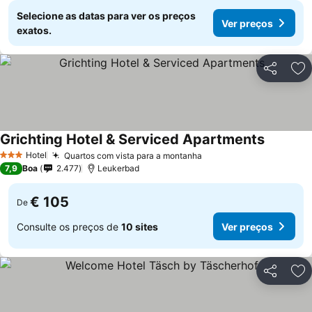
Selecione as datas para ver os preços
Ver preços
exatos.
Partilhar
Ad
Grichting Hotel & Serviced Apartments
Hotel
Quartos com vista para a montanha
3 Estrelas
7,9
Boa
2.477
Leukerbad
€ 105
De
Consulte os preços de
10 sites
Ver preços
Partilhar
Ad