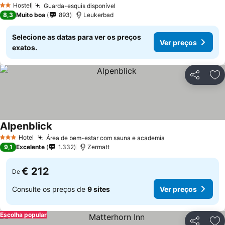
Hostel
Guarda-esquis disponível
2 Estrelas
8,3
Muito boa
893
Leukerbad
Selecione as datas para ver os preços
Ver preços
exatos.
Partilhar
Ad
Alpenblick
Hotel
Área de bem-estar com sauna e academia
3 Estrelas
9,1
Excelente
1.332
Zermatt
€ 212
De
Consulte os preços de
9 sites
Ver preços
Escolha popular