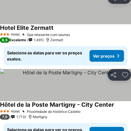
Partilhar
Ad
Hotel Elite Zermatt
Hotel
Spa relaxante com saunas
3 Estrelas
8,5
Excelente
1.491
Zermatt
Selecione as datas para ver os preços
Ver preços
exatos.
Partilhar
Ad
Hôtel de la Poste Martigny - City Center
Hotel
Proximidade do histórico Castelo
3 Estrelas
7,0
1.713
Martigny
Selecione as datas para ver os preços