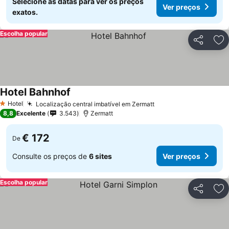
Selecione as datas para ver os preços
Ver preços
exatos.
Escolha popular
Partilhar
Ad
Hotel Bahnhof
Hotel
Localização central imbatível em Zermatt
1 Estrelas
8,8
Excelente
3.543
Zermatt
€ 172
De
Consulte os preços de
6 sites
Ver preços
Escolha popular
Partilhar
Ad