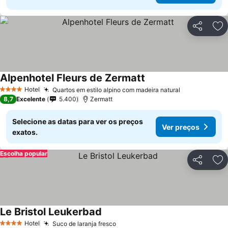
Partilhar
Ad
Alpenhotel Fleurs de Zermatt
Hotel
Quartos em estilo alpino com madeira natural
4 Estrelas
8,7
Excelente
5.400
Zermatt
Selecione as datas para ver os preços
Ver preços
exatos.
Escolha popular
Partilhar
Ad
Le Bristol Leukerbad
Hotel
Suco de laranja fresco
4 Estrelas