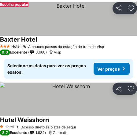
Escolha popular
Partilhar
Ad
Baxter Hotel
Hotel
A poucos passos da estação de trem de Visp
3 Estrelas
9,0
Excelente
3.660
Visp
Selecione as datas para ver os preços
Ver preços
exatos.
Partilhar
Ad
Hotel Weisshorn
Hotel
Acesso direto às pistas de esqui
1 Estrelas
8,7
Excelente
1.984
Zermatt