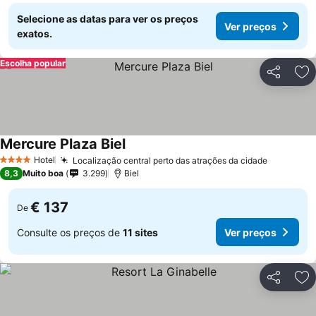
Selecione as datas para ver os preços
Ver preços
exatos.
Escolha popular
Partilhar
Ad
Mercure Plaza Biel
Hotel
Localização central perto das atrações da cidade
4 Estrelas
8,3
Muito boa
3.299
Biel
€ 137
De
Consulte os preços de
11 sites
Ver preços
Partilhar
Ad