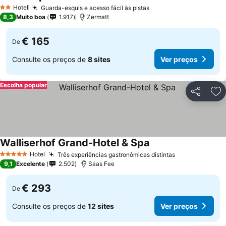
Hotel
Guarda-esquis e acesso fácil às pistas
2 Estrelas
8,3
Muito boa
1.917
Zermatt
€ 165
De
Consulte os preços de
8 sites
Ver preços
Escolha popular
Partilhar
Ad
Walliserhof Grand-Hotel & Spa
Hotel
Três experiências gastronômicas distintas
5 Estrelas
9,1
Excelente
2.502
Saas Fee
€ 293
De
Consulte os preços de
12 sites
Ver preços