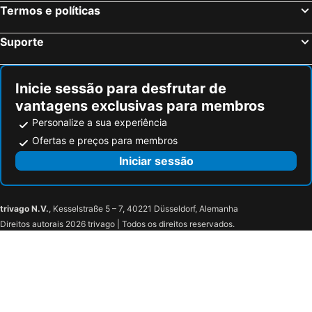
Hotéis em Vex
Hotéis em Zinal
Termos e políticas
Hotéis em Saxon
Hotéis em St. Niklaus
Suporte
Hotéis em St-Maurice
Hotéis em Leuk Stadt
Hotéis em Orsieres
Hotéis em Fully
Inicie sessão para desfrutar de
vantagens exclusivas para membros
Personalize a sua experiência
Ofertas e preços para membros
Iniciar sessão
trivago N.V.
, Kesselstraße 5 – 7, 40221 Düsseldorf, Alemanha
Direitos autorais 2026 trivago | Todos os direitos reservados.