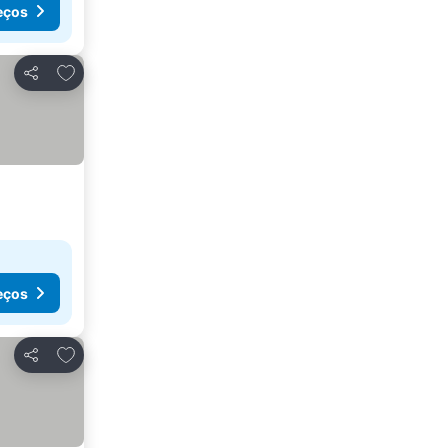
eços
Adicionar aos favoritos
Partilhar
eços
Adicionar aos favoritos
Partilhar