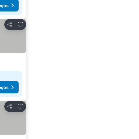
eços
Adicionar aos favoritos
Partilhar
eços
Adicionar aos favoritos
Partilhar