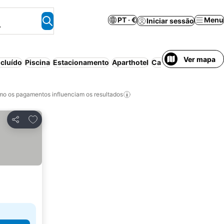
PT · €
Menu
Iniciar sessão
.
Ver mapa
cluído
Piscina
Estacionamento
Aparthotel
Cancelamento gratui
o os pagamentos influenciam os resultados
Adicionar aos favoritos
Partilhar