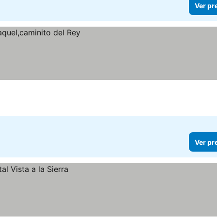
Ver pr
Ver pr