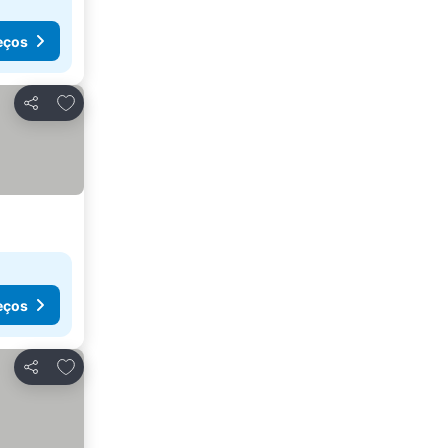
eços
Adicionar aos favoritos
Partilhar
eços
Adicionar aos favoritos
Partilhar