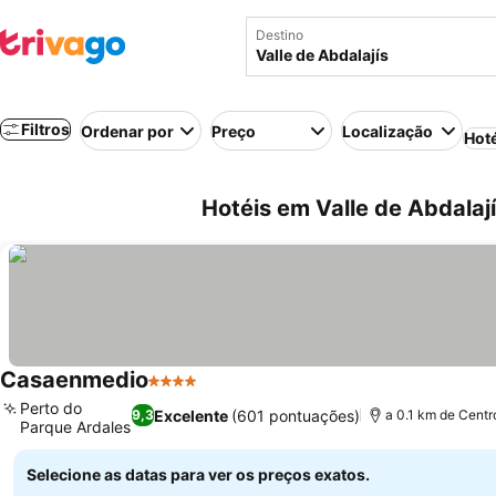
Destino
Filtros
Ordenar por
Preço
Localização
Hot
Hotéis em Valle de Abdalaj
Casaenmedio
4 Estrelas
Perto do
Excelente
(601 pontuações)
9,3
a 0.1 km de Centr
Parque Ardales
Selecione as datas para ver os preços exatos.