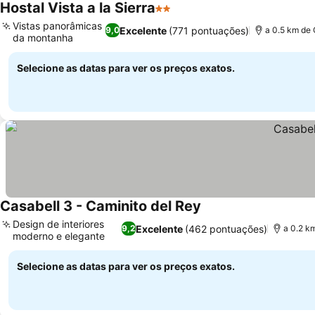
Hostal Vista a la Sierra
2 Estrelas
Vistas panorâmicas
Excelente
(771 pontuações)
9,0
a 0.5 km de 
da montanha
Selecione as datas para ver os preços exatos.
Casabell 3 - Caminito del Rey
Design de interiores
Excelente
(462 pontuações)
9,2
a 0.2 k
moderno e elegante
Selecione as datas para ver os preços exatos.