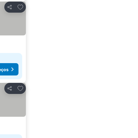
Adicionar aos favoritos
Partilhar
eços
Adicionar aos favoritos
Partilhar