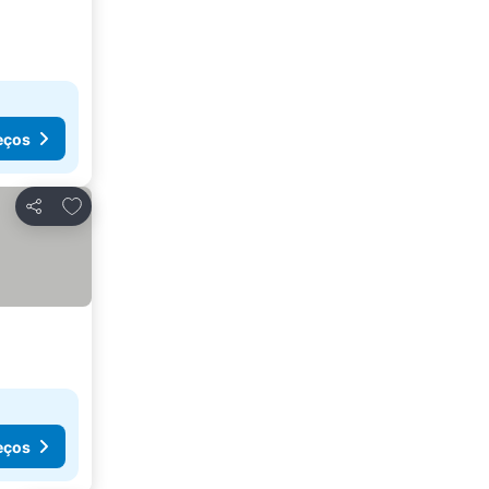
eços
Adicionar aos favoritos
Partilhar
eços