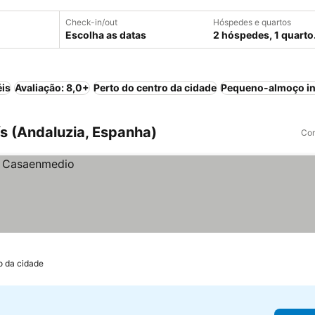
Check-in/out
Hóspedes e quartos
Escolha as datas
2 hóspedes, 1 quarto
éis
Avaliação: 8,0+
Perto do centro da cidade
Pequeno-almoço in
ís (Andaluzia, Espanha)
Com
o da cidade