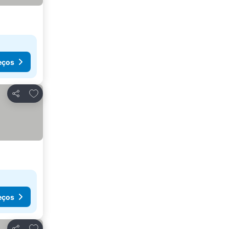
eços
Adicionar aos favoritos
Partilhar
eços
Adicionar aos favoritos