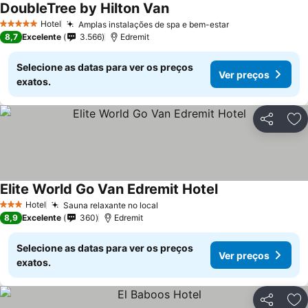
DoubleTree by Hilton Van
Ver preços
Hotel
Amplas instalações de spa e bem-estar
Ver preços
5 Estrelas
8,7
Excelente
3.566
Edremit
Selecione as datas para ver os preços
Ver preços
exatos.
Partilhar
Ad
Elite World Go Van Edremit Hotel
Ver preços
Hotel
Sauna relaxante no local
Ver preços
3 Estrelas
8,9
Excelente
360
Edremit
Selecione as datas para ver os preços
Ver preços
exatos.
Partilhar
Ad