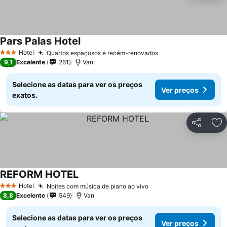
Pars Palas Hotel
Ver preços
Hotel
Quartos espaçosos e recém-renovados
Ver preços
3 Estrelas
9,1
Excelente
261
Van
Selecione as datas para ver os preços
Ver preços
exatos.
Partilhar
Ad
REFORM HOTEL
Ver preços
Hotel
Noites com música de piano ao vivo
Ver preços
3 Estrelas
8,8
Excelente
549
Van
Selecione as datas para ver os preços
Ver preços