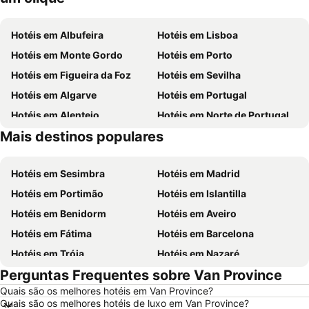
Hotéis em Albufeira
Hotéis em Lisboa
Hotéis em Monte Gordo
Hotéis em Porto
Hotéis em Figueira da Foz
Hotéis em Sevilha
Hotéis em Algarve
Hotéis em Portugal
Hotéis em Alentejo
Hotéis em Norte de Portugal
Mais destinos populares
Hotéis em Madeira
Hotéis em Espanha
Hotéis em Sesimbra
Hotéis em Madrid
Hotéis em Portimão
Hotéis em Islantilla
Hotéis em Benidorm
Hotéis em Aveiro
Hotéis em Fátima
Hotéis em Barcelona
Hotéis em Tróia
Hotéis em Nazaré
Perguntas Frequentes sobre Van Province
Hotéis em Évora
Hotéis em Peniche
Quais são os melhores hotéis em Van Province?
Hotéis em Porto Santo
Hotéis em Isla Canela
Quais são os melhores hotéis de luxo em Van Province?