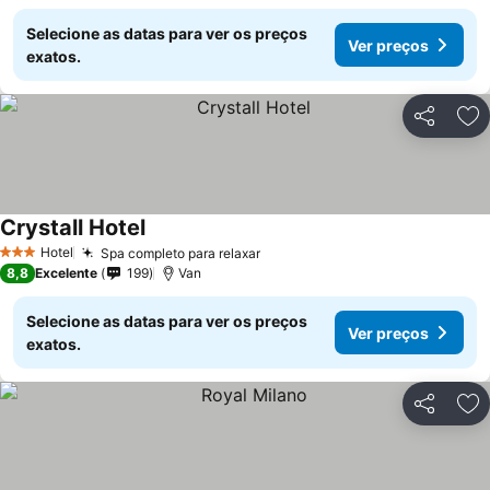
Selecione as datas para ver os preços
Ver preços
exatos.
Partilhar
Ad
Crystall Hotel
Ver preços
Hotel
Spa completo para relaxar
Ver preços
3 Estrelas
8,8
Excelente
199
Van
Selecione as datas para ver os preços
Ver preços
exatos.
Partilhar
Ad