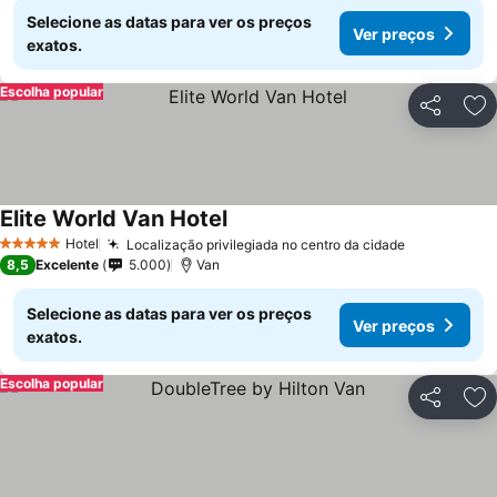
Selecione as datas para ver os preços
Ver preços
exatos.
Escolha popular
Partilhar
Ad
Elite World Van Hotel
Ver preços
Hotel
Localização privilegiada no centro da cidade
Ver preços
5 Estrelas
8,5
Excelente
5.000
Van
Selecione as datas para ver os preços
Ver preços
exatos.
Escolha popular
Partilhar
Ad