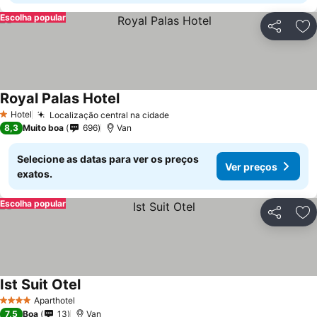
Escolha popular
Partilhar
Ad
Royal Palas Hotel
Ver preços
Hotel
Localização central na cidade
Ver preços
1 Estrelas
8,3
Muito boa
696
Van
Selecione as datas para ver os preços
Ver preços
exatos.
Escolha popular
Partilhar
Ad
Ist Suit Otel
Ver preços
Aparthotel
4 Estrelas
7,5
Boa
13
Van