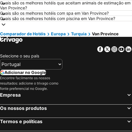
Hotéis em Sangenjo
Hotéis em Vila Nova de Milfontes
Quais são os melhores hotéis que aceitam animais de estimação em
Van Province?
Hotéis em Vilamoura
Hotéis em Vigo
Quais são os melhores hotéis com spa em Van Province?
Quais são os melhores hotéis com piscina em Van Province?
Hotéis em Roma
Hotéis em Centro de Portugal
Hotéis em Sul de Espanha
Hotéis em Málaga
Comparador de Hotéis
Europa
Turquia
Van Province
Hotéis em Maiorca
Hotéis em Andaluzia
Hotéis em Minorca
Hotéis em Ibiza
Facebook
Twitter
Insta
Yo
Hotéis em Ilha do Sal
Hotéis em Galiza
Selecione o seu país
Hotéis em Douro
Hotéis em Costa da Luz
Hotéis em Serra da Estrela
Hotéis em Região de Lisboa
Adicionar no Google
Encontre facilmente os nossos
Hotéis em Costa do Sol
Hotéis em Sardenha
resultados: adicione o trivago como
Hotéis em Tenerife
Hotéis em Cabo Verde
fonte preferencial no Google.
Empresa
Hotéis em São Miguel
Hotéis em Madrid
Os nossos produtos
Termos e políticas