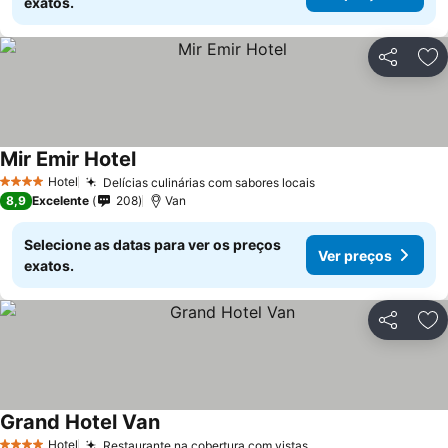
exatos.
Partilhar
Ad
Mir Emir Hotel
Ver preços
Hotel
Delícias culinárias com sabores locais
Ver preços
4 Estrelas
8,9
Excelente
208
Van
Selecione as datas para ver os preços
Ver preços
exatos.
Partilhar
Ad
Grand Hotel Van
Ver preços
Hotel
Restaurante na cobertura com vistas