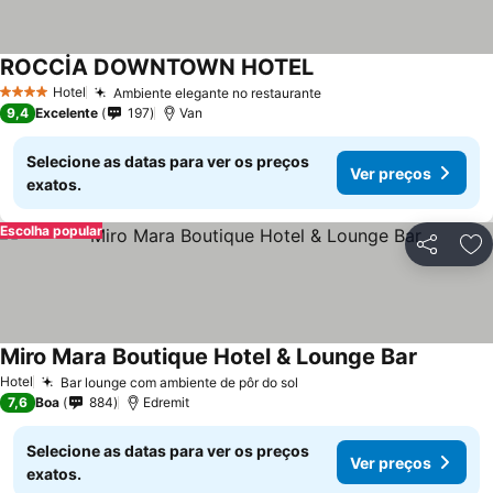
ROCCİA DOWNTOWN HOTEL
Ver preços
Hotel
Ambiente elegante no restaurante
Ver preços
4 Estrelas
9,4
Excelente
197
Van
Selecione as datas para ver os preços
Ver preços
exatos.
Escolha popular
Partilhar
Ad
Miro Mara Boutique Hotel & Lounge Bar
Ver preç
Hotel
Bar lounge com ambiente de pôr do sol
Ver preços
7,6
Boa
884
Edremit
Selecione as datas para ver os preços
Ver preços
exatos.