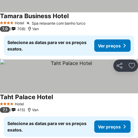
Tamara Business Hotel
Ver preços
Hotel
Spa relaxante com banho turco
Ver preços
4 Estrelas
7,0
708
Van
Selecione as datas para ver os preços
Ver preços
exatos.
Partilhar
Ad
Taht Palace Hotel
Ver preços
Hotel
4 Estrelas
7,1
415
Van
Selecione as datas para ver os preços
Ver preços
exatos.