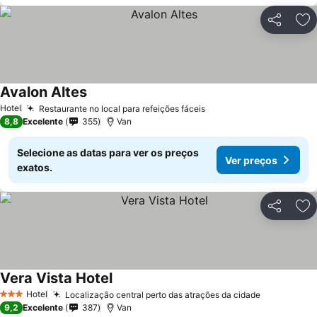
Partilhar
Ad
Avalon Altes
Ver preços
Hotel
Restaurante no local para refeições fáceis
Ver preços
8,8
Excelente
355
Van
Selecione as datas para ver os preços
Ver preços
exatos.
Partilhar
Ad
Vera Vista Hotel
Ver preços
Hotel
Localização central perto das atrações da cidade
Ver preço
3 Estrelas
9,2
Excelente
387
Van