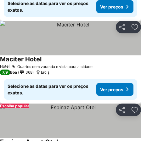
Selecione as datas para ver os preços
Ver preços
exatos.
Partilhar
Ad
Maciter Hotel
Ver preços
Hotel
Quartos com varanda e vista para a cidade
Ver preços
7,9
Boa
368
Erciş
Selecione as datas para ver os preços
Ver preços
exatos.
Escolha popular
Partilhar
Ad