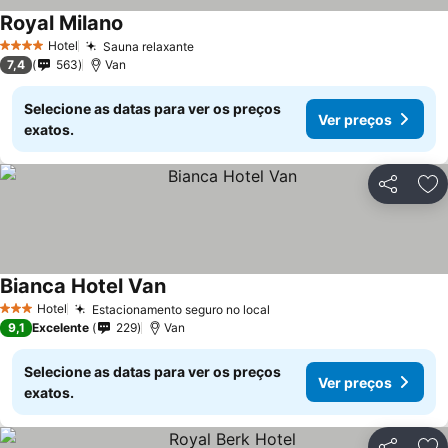
Royal Milano
Ver preços
Hotel
Sauna relaxante
Ver preços
4 Estrelas
7,4
563
Van
Selecione as datas para ver os preços
Ver preços
exatos.
Partilhar
Ad
Bianca Hotel Van
Ver preços
Hotel
Estacionamento seguro no local
Ver preços
3 Estrelas
9,1
Excelente
229
Van
Selecione as datas para ver os preços
Ver preços
exatos.