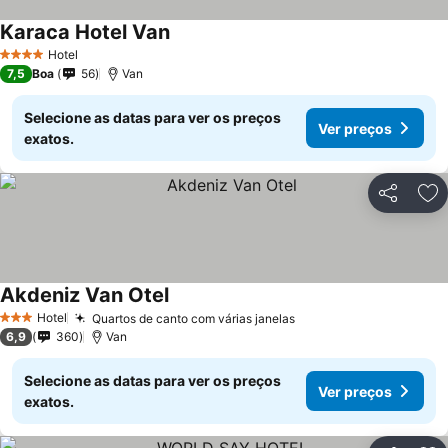
Karaca Hotel Van
Ver preços
Hotel
4 Estrelas
7,5
Boa
56
Van
Selecione as datas para ver os preços
Ver preços
exatos.
Partilhar
Ad
Akdeniz Van Otel
Ver preços
Hotel
Quartos de canto com várias janelas
Ver preços
3 Estrelas
6,9
360
Van
Selecione as datas para ver os preços
Ver preços
exatos.