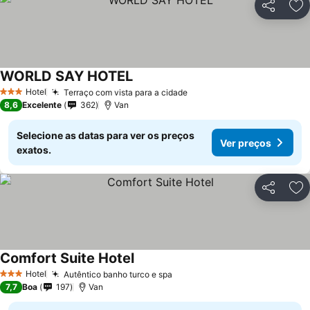
Partilhar
Ad
WORLD SAY HOTEL
Ver preços
Hotel
Terraço com vista para a cidade
Ver preços
3 Estrelas
8,6
Excelente
362
Van
Selecione as datas para ver os preços
Ver preços
exatos.
Partilhar
Ad
Comfort Suite Hotel
Ver preços
Hotel
Autêntico banho turco e spa
Ver preços
3 Estrelas
7,7
Boa
197
Van