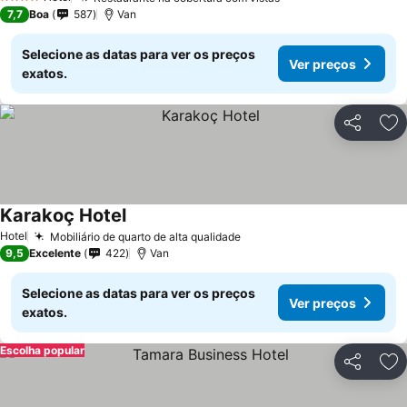
Ver preços
4 Estrelas
7,7
Boa
587
Van
Selecione as datas para ver os preços
Ver preços
exatos.
Partilhar
Ad
Karakoç Hotel
Ver preços
Hotel
Mobiliário de quarto de alta qualidade
Ver preços
9,5
Excelente
422
Van
Selecione as datas para ver os preços
Ver preços
exatos.
Escolha popular
Partilhar
Ad