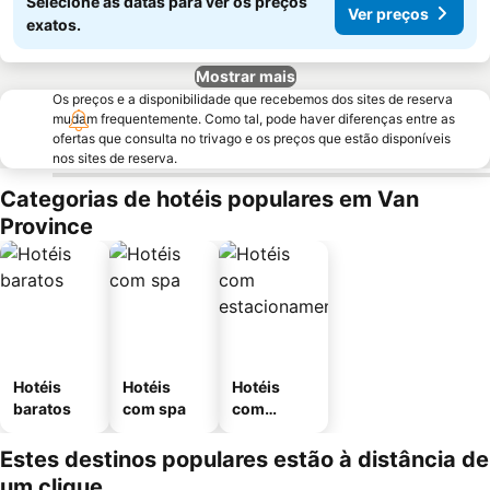
Selecione as datas para ver os preços
Ver preços
exatos.
Mostrar mais
Os preços e a disponibilidade que recebemos dos sites de reserva
mudam frequentemente. Como tal, pode haver diferenças entre as
ofertas que consulta no trivago e os preços que estão disponíveis
nos sites de reserva.
Categorias de hotéis populares em Van
Province
Hotéis
Hotéis
Hotéis
baratos
com spa
com
estaciona
mento
Estes destinos populares estão à distância de
um clique