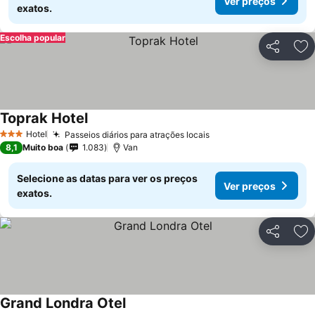
Ver preços
exatos.
Escolha popular
Partilhar
Ad
Toprak Hotel
Ver preços
Hotel
Passeios diários para atrações locais
Ver preços
3 Estrelas
8,1
Muito boa
1.083
Van
Selecione as datas para ver os preços
Ver preços
exatos.
Partilhar
Ad
Grand Londra Otel
Ver preços