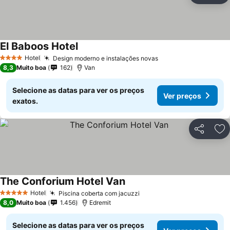
El Baboos Hotel
Ver preços
Hotel
Design moderno e instalações novas
Ver preços
4 Estrelas
8,3
Muito boa
162
Van
Selecione as datas para ver os preços
Ver preços
exatos.
Partilhar
Ad
The Conforium Hotel Van
Ver preços
Hotel
Piscina coberta com jacuzzi
Ver preços
5 Estrelas
8,0
Muito boa
1.456
Edremit
Selecione as datas para ver os preços