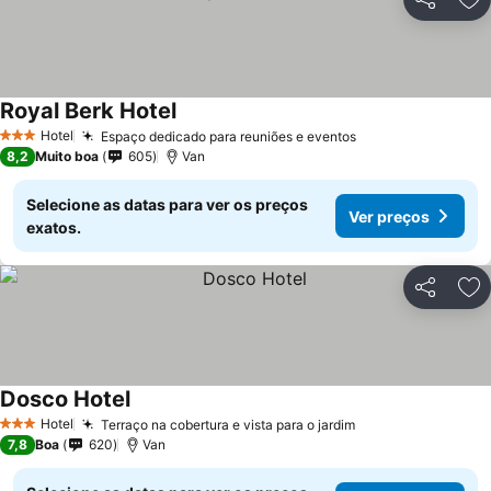
Partilhar
Ad
Royal Berk Hotel
Ver preços
Hotel
Espaço dedicado para reuniões e eventos
Ver preços
3 Estrelas
8,2
Muito boa
605
Van
Selecione as datas para ver os preços
Ver preços
exatos.
Partilhar
Ad
Dosco Hotel
Ver preços
Hotel
Terraço na cobertura e vista para o jardim
Ver preços
3 Estrelas
7,8
Boa
620
Van