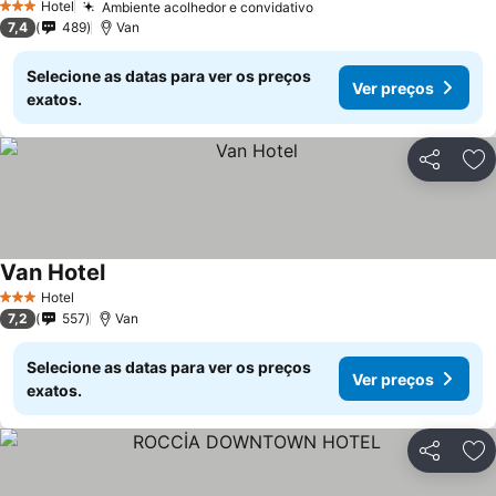
Hotel
Ambiente acolhedor e convidativo
Ver preços
3 Estrelas
7,4
489
Van
Selecione as datas para ver os preços
Ver preços
exatos.
Partilhar
Ad
Van Hotel
Ver preços
Hotel
3 Estrelas
7,2
557
Van
Selecione as datas para ver os preços
Ver preços
exatos.
Partilhar
Ad