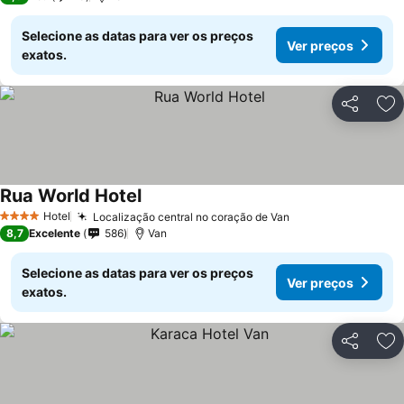
Selecione as datas para ver os preços
Ver preços
exatos.
Partilhar
Ad
Rua World Hotel
Ver preços
Hotel
Localização central no coração de Van
Ver preços
4 Estrelas
8,7
Excelente
586
Van
Selecione as datas para ver os preços
Ver preços
exatos.
Partilhar
Ad