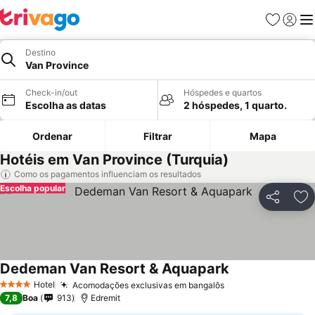
Favoritos
Iniciar
Me
Destino
Van Province
Check-in/out
Hóspedes e quartos
Escolha as datas
2 hóspedes, 1 quarto.
Ordenar
Filtrar
Mapa
Hotéis em Van Province (Turquia)
Como os pagamentos influenciam os resultados
Escolha popular
Partilhar
Ad
Dedeman Van Resort & Aquapark
Ver preços
Hotel
Acomodações exclusivas em bangalôs
Ver preços
4 Estrelas
7,8
Boa
913
Edremit