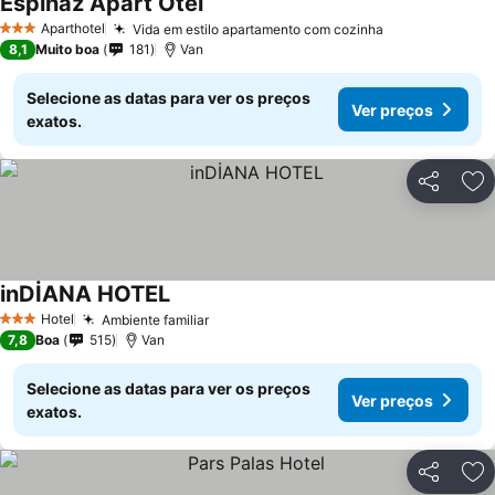
Espinaz Apart Otel
Ver preços
Aparthotel
Vida em estilo apartamento com cozinha
Ver preços
3 Estrelas
8,1
Muito boa
181
Van
Selecione as datas para ver os preços
Ver preços
exatos.
Partilhar
Ad
inDİANA HOTEL
Ver preços
Hotel
Ambiente familiar
Ver preços
3 Estrelas
7,8
Boa
515
Van
Selecione as datas para ver os preços
Ver preços
exatos.
Partilhar
Ad