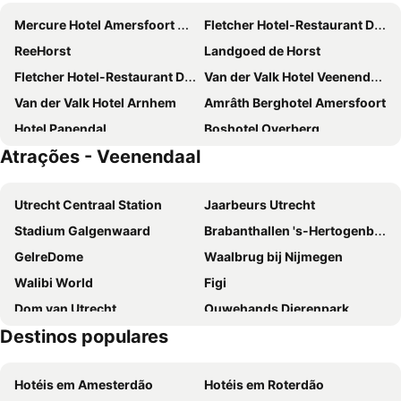
Mercure Hotel Amersfoort Centre
Fletcher Hotel-Restaurant De Wageningsche Berg
ReeHorst
Landgoed de Horst
Fletcher Hotel-Restaurant De Buunderkamp
Van der Valk Hotel Veenendaal
Van der Valk Hotel Arnhem
Amrâth Berghotel Amersfoort
Hotel Papendal
Boshotel Overberg
Atrações - Veenendaal
Fletcher Hotel-Restaurant Doorwerth-Arnhem
Landgoed ISVW
Bastion Hotel Amersfoort
Hotel WICC
Utrecht Centraal Station
Jaarbeurs Utrecht
Hotel Randenbroek
Hotel De Bilderberg
Stadium Galgenwaard
Brabanthallen 's-Hertogenbosch
Long John's Pub & Hotel
Parkhotel Hugo de Vries
GelreDome
Waalbrug bij Nijmegen
Fletcher Hotel-Restaurant Klein Zwitserland
Buitenplaats de Bergse Bossen
Walibi World
Figi
Fletcher Hotel-Restaurant Amersfoort
Hotel Eethuys de Wormshoef
Dom van Utrecht
Ouwehands Dierenpark
Hotel De Paasberg
50|50 Hotel Belmont
Destinos populares
Huis Doorn
Eiland van Maurik
Het Woonrijk
Hotel Schimmel
Kröller-Müller Museum
DierenPark Amersfoort
Hotel de Wereld
Nol in 't Bosch
Hotéis em Amesterdão
Hotéis em Roterdão
Oosterscheldekering
Beemster Polder
Boutique Hotel Restaurant BAL
Hotel Brasserie Florian