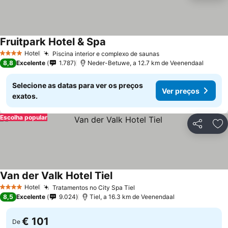
Fruitpark Hotel & Spa
Ver preços
Hotel
Piscina interior e complexo de saunas
Ver preços
4 Estrelas
8,8
Excelente
1.787
Neder-Betuwe, a 12.7 km de Veenendaal
Selecione as datas para ver os preços
Ver preços
exatos.
Escolha popular
Partilhar
Ad
Van der Valk Hotel Tiel
Ver preços
Hotel
Tratamentos no City Spa Tiel
Ver preços
4 Estrelas
8,5
Excelente
9.024
Tiel, a 16.3 km de Veenendaal
€ 101
De