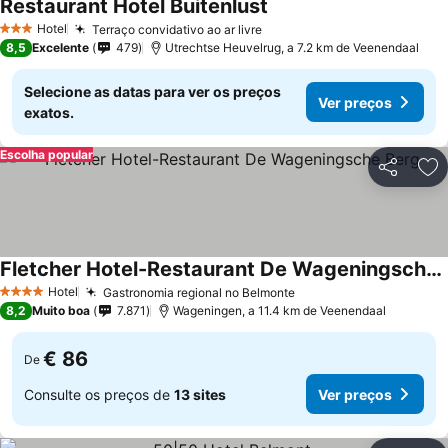
Restaurant Hotel Buitenlust
Ver preços
Hotel
Terraço convidativo ao ar livre
Ver preços
3 Estrelas
8,5
Excelente
479
Utrechtse Heuvelrug, a 7.2 km de Veenendaal
Selecione as datas para ver os preços
Ver preços
exatos.
Escolha popular
Partilhar
Ad
Fletcher Hotel-Restaurant De Wageningsche Berg
Ver preços
Hotel
Gastronomia regional no Belmonte
Ver preços
4 Estrelas
8,2
Muito boa
7.871
Wageningen, a 11.4 km de Veenendaal
€ 86
De
Consulte os preços de
13 sites
Ver preços