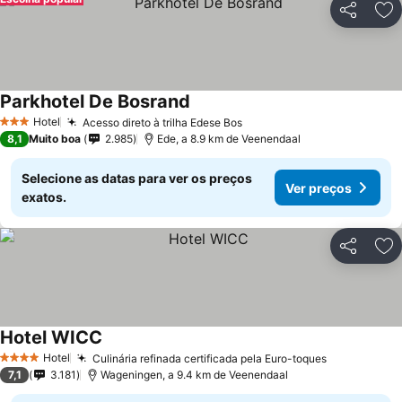
Partilhar
Ad
Parkhotel De Bosrand
Ver preços
Hotel
Acesso direto à trilha Edese Bos
Ver preços
3 Estrelas
8,1
Muito boa
2.985
Ede, a 8.9 km de Veenendaal
Selecione as datas para ver os preços
Ver preços
exatos.
Partilhar
Ad
Hotel WICC
Ver preços
Hotel
Culinária refinada certificada pela Euro-toques
Ver preços
4 Estrelas
7,1
3.181
Wageningen, a 9.4 km de Veenendaal