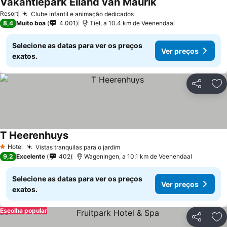
Vakantiepark Eiland van Maurik
Ver preços
Resort
Clube infantil e animação dedicados
Ver preços
8,4
Muito boa
4.001
Tiel, a 10.4 km de Veenendaal
Selecione as datas para ver os preços
Ver preços
exatos.
Partilhar
Ad
T Heerenhuys
Ver preços
Hotel
Vistas tranquilas para o jardim
Ver preços
1 Estrelas
9,2
Excelente
402
Wageningen, a 10.1 km de Veenendaal
Selecione as datas para ver os preços
Ver preços
exatos.
Escolha popular
Partilhar
Ad