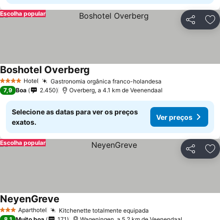
Escolha popular
Partilhar
Ad
Boshotel Overberg
Ver preços
Hotel
Gastronomia orgânica franco-holandesa
Ver preços
4 Estrelas
7,9
Boa
2.450
Overberg, a 4.1 km de Veenendaal
Selecione as datas para ver os preços
Ver preços
exatos.
Escolha popular
Partilhar
Ad
NeyenGreve
Ver preços
Aparthotel
Kitchenette totalmente equipada
Ver preços
3 Estrelas
8,1
Muito boa
171
Wageningen, a 5.2 km de Veenendaal