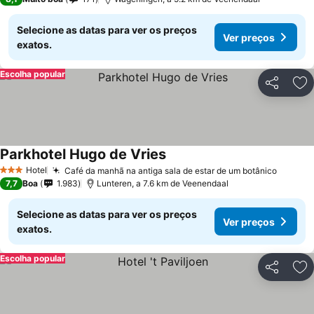
Selecione as datas para ver os preços
Ver preços
exatos.
Escolha popular
Partilhar
Ad
Parkhotel Hugo de Vries
Ver preços
Hotel
Café da manhã na antiga sala de estar de um botânico
Ver pr
3 Estrelas
7,7
Boa
1.983
Lunteren, a 7.6 km de Veenendaal
Selecione as datas para ver os preços
Ver preços
exatos.
Escolha popular
Partilhar
Ad