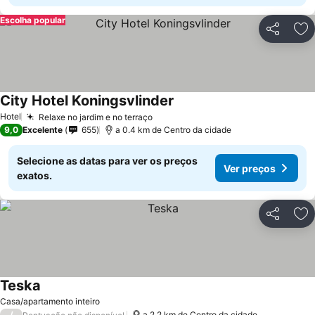
Escolha popular
Partilhar
Ad
City Hotel Koningsvlinder
Ver preços
Hotel
Relaxe no jardim e no terraço
Ver preços
9,0
Excelente
655
a 0.4 km de Centro da cidade
Selecione as datas para ver os preços
Ver preços
exatos.
Partilhar
Ad
Teska
Ver preços
Casa/apartamento inteiro
/
a 2.2 km de Centro da cidade