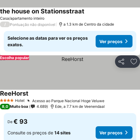
the house on Stationsstraat
Ver preços
Casa/apartamento inteiro
/
a 1.3 km de Centro da cidade
Pontuação não disponível
Selecione as datas para ver os preços
Ver preços
exatos.
Escolha popular
Partilhar
Ad
ReeHorst
Ver preços
Hotel
Acesso ao Parque Nacional Hoge Veluwe
Ver preços
4 Estrelas
8,0
Muito boa
4.689
Ede, a 7.7 km de Veenendaal
€ 93
De
Consulte os preços de
14 sites
Ver preços