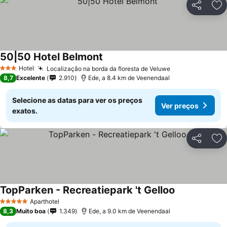
Partilhar
Ad
50|50 Hotel Belmont
Ver preços
Hotel
Localização na borda da floresta de Veluwe
Ver preços
3 Estrelas
8,7
Excelente
2.910
Ede, a 8.4 km de Veenendaal
Selecione as datas para ver os preços
Ver preços
exatos.
Partilhar
Ad
TopParken - Recreatiepark 't Gelloo
Ver preços
Aparthotel
5 Estrelas
8,3
Muito boa
1.349
Ede, a 9.0 km de Veenendaal