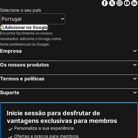
Facebook
Twitter
Insta
Yo
Amesterdão, Holanda do Norte Hotéis
Roterdão, Holanda Meridional Hotéis
Selecione o seu país
Eindhoven, Brabante do Norte Hotéis
Haarlemmermeer, Holanda do Norte Hotéis
Haia, Holanda Meridional Hotéis
Utrecht, Utreque ou Utrecht Hotéis
Adicionar no Google
Encontre facilmente os nossos
Amstelveen, Holanda do Norte Hotéis
Hoofddorp, Holanda do Norte Hotéis
resultados: adicione o trivago como
Zaandam, Holanda do Norte Hotéis
Maastricht, Limburgo Hotéis
fonte preferencial no Google.
Empresa
Os nossos produtos
Termos e políticas
Suporte
Inicie sessão para desfrutar de
vantagens exclusivas para membros
Personalize a sua experiência
Ofertas e preços para membros