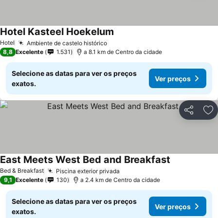
Hotel Kasteel Hoekelum
Ver preços
Hotel
Ambiente de castelo histórico
Ver preços
8,8
Excelente
1.531
a 8.1 km de Centro da cidade
Selecione as datas para ver os preços
Ver preços
exatos.
Partilhar
Ad
East Meets West Bed and Breakfast
Ver preços
Bed & Breakfast
Piscina exterior privada
Ver preços
9,1
Excelente
130
a 2.4 km de Centro da cidade
Selecione as datas para ver os preços
Ver preços
exatos.