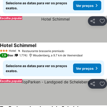
Selecione as datas para ver os preços
Ver preços
exatos.
Escolha popular
Partilhar
Ad
Hotel Schimmel
Ver preços
Hotel
Restaurante brasserie premiado
Ver preços
3 Estrelas
7,9
Boa
1.774
Woudenberg, a 9.7 km de Veenendaal
Selecione as datas para ver os preços
Ver preços
exatos.
Escolha popular
Partilhar
Ad