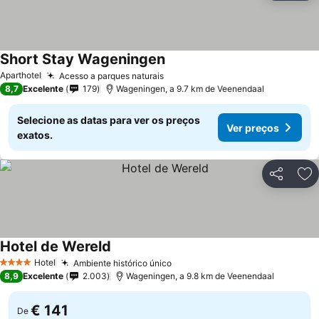
Short Stay Wageningen
Ver preços
Aparthotel
Acesso a parques naturais
Ver preços
8,7
Excelente
179
Wageningen, a 9.7 km de Veenendaal
Selecione as datas para ver os preços
Ver preços
exatos.
Partilhar
Ad
Hotel de Wereld
Ver preços
Hotel
Ambiente histórico único
Ver preços
4 Estrelas
8,9
Excelente
2.003
Wageningen, a 9.8 km de Veenendaal
€ 141
De