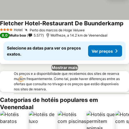
Fletcher Hotel-Restaurant De Buunderkamp
Ve
Hotel
Perto dos marcos de Hoge Veluwe
Ver preços
4 Estrelas
8,0
Muito boa
5.577
Wolfheze, a 14.2 km de Veenendaal
Selecione as datas para ver os preços
Ver preços
exatos.
Mostrar mais
Os preços e a disponibilidade que recebemos dos sites de reserva
mudam frequentemente. Como tal, pode haver diferenças entre as
ofertas que consulta no trivago e os preços que estão disponíveis
nos sites de reserva.
Categorias de hotéis populares em
Veenendaal