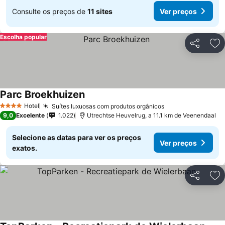
Consulte os preços de
11 sites
Ver preços
Escolha popular
Partilhar
Ad
Parc Broekhuizen
Ver preços
Hotel
Suítes luxuosas com produtos orgânicos
Ver preços
4 Estrelas
9,0
Excelente
1.022
Utrechtse Heuvelrug, a 11.1 km de Veenendaal
Selecione as datas para ver os preços
Ver preços
exatos.
Partilhar
Ad