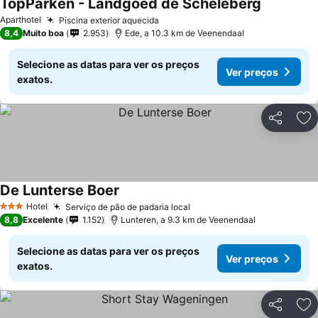
TopParken - Landgoed de Scheleberg
Ver preço
Aparthotel
Piscina exterior aquecida
Ver preços
8,4
Muito boa
2.953
Ede, a 10.3 km de Veenendaal
Selecione as datas para ver os preços
Ver preços
exatos.
Partilhar
Ad
De Lunterse Boer
Ver preços
Hotel
Serviço de pão de padaria local
Ver preços
3 Estrelas
8,8
Excelente
1.152
Lunteren, a 9.3 km de Veenendaal
Selecione as datas para ver os preços
Ver preços
exatos.
Partilhar
Ad