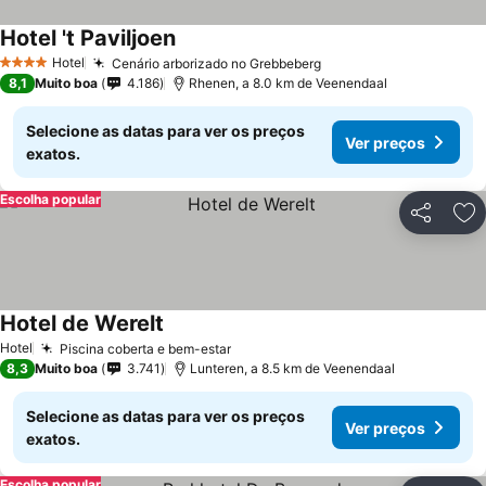
Hotel 't Paviljoen
Ver preços
Hotel
Cenário arborizado no Grebbeberg
Ver preços
4 Estrelas
8,1
Muito boa
4.186
Rhenen, a 8.0 km de Veenendaal
Selecione as datas para ver os preços
Ver preços
exatos.
Escolha popular
Partilhar
Ad
Hotel de Werelt
Ver preços
Hotel
Piscina coberta e bem-estar
Ver preços
8,3
Muito boa
3.741
Lunteren, a 8.5 km de Veenendaal
Selecione as datas para ver os preços
Ver preços
exatos.
Escolha popular