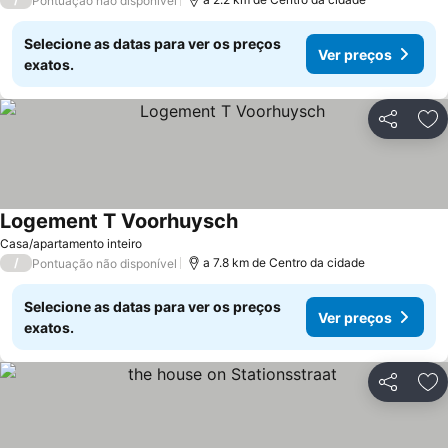
Pontuação não disponível
Selecione as datas para ver os preços
Ver preços
exatos.
Partilhar
Ad
Logement T Voorhuysch
Ver preços
Casa/apartamento inteiro
/
a 7.8 km de Centro da cidade
Pontuação não disponível
Selecione as datas para ver os preços
Ver preços
exatos.
Partilhar
Ad