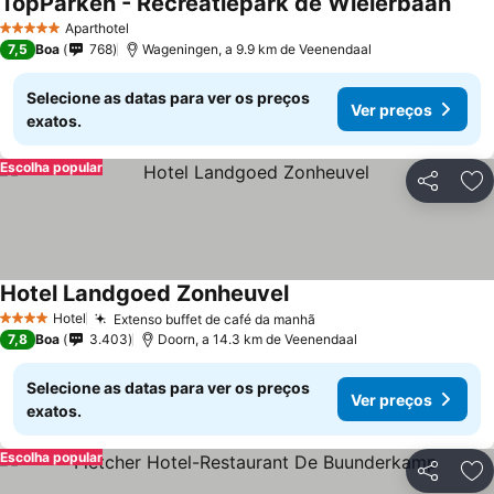
TopParken - Recreatiepark de Wielerbaan
Ver 
Aparthotel
5 Estrelas
7,5
Boa
768
Wageningen, a 9.9 km de Veenendaal
Selecione as datas para ver os preços
Ver preços
exatos.
Escolha popular
Partilhar
Ad
Hotel Landgoed Zonheuvel
Ver preços
Hotel
Extenso buffet de café da manhã
Ver preços
4 Estrelas
7,8
Boa
3.403
Doorn, a 14.3 km de Veenendaal
Selecione as datas para ver os preços
Ver preços
exatos.
Escolha popular
Partilhar
Ad