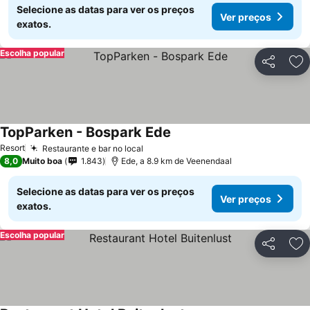
Selecione as datas para ver os preços
Ver preços
exatos.
Escolha popular
Partilhar
Ad
TopParken - Bospark Ede
Ver preços
Resort
Restaurante e bar no local
Ver preços
8,0
Muito boa
1.843
Ede, a 8.9 km de Veenendaal
Selecione as datas para ver os preços
Ver preços
exatos.
Escolha popular
Partilhar
Ad