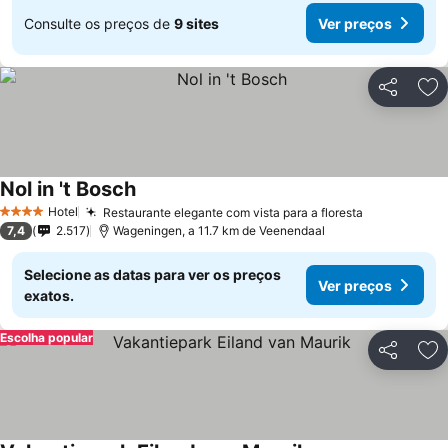
Consulte os preços de
9 sites
Ver preços
Partilhar
Ad
Nol in 't Bosch
Ver preços
Hotel
Restaurante elegante com vista para a floresta
Ver preços
4 Estrelas
7,4
2.517
Wageningen, a 11.7 km de Veenendaal
Selecione as datas para ver os preços
Ver preços
exatos.
Escolha popular
Partilhar
Ad