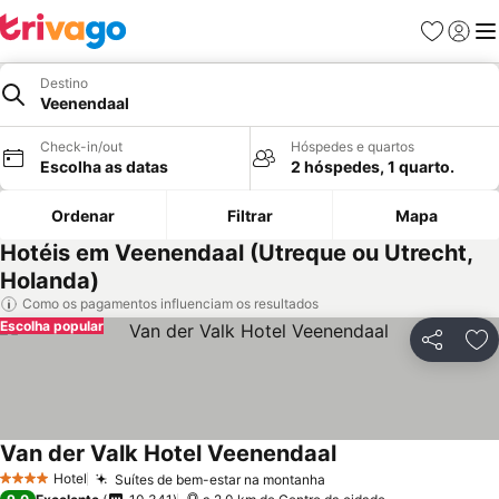
Favoritos
Iniciar
Me
Destino
Veenendaal
Check-in/out
Hóspedes e quartos
Escolha as datas
2 hóspedes, 1 quarto.
Ordenar
Filtrar
Mapa
Hotéis em Veenendaal (Utreque ou Utrecht,
Holanda)
Como os pagamentos influenciam os resultados
Escolha popular
Partilhar
Ad
Van der Valk Hotel Veenendaal
Ver preços
Hotel
Suítes de bem-estar na montanha
Ver preços
4 Estrelas