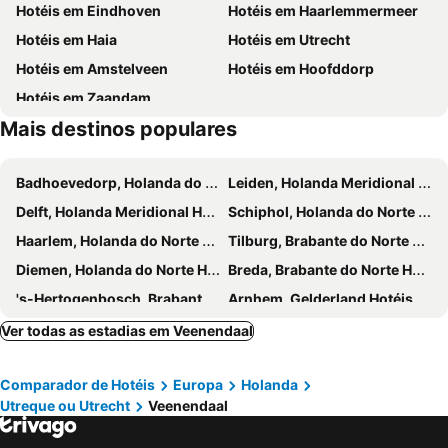
Hotéis em Eindhoven
Hotéis em Haarlemmermeer
Burgers Zoo BV
Oude Gracht
Van der Valk Hotel Tiel
Van der Valk Hotel Leusden - Amersfoort
Hotéis em Haia
Hotéis em Utrecht
Museu ao Ar Livre
Alem
Kruller - Hotel B&B
Hotel de Sterrenberg - Adults Only
Hotéis em Amstelveen
Hotéis em Hoofddorp
Amusementspark Tivoli
Infozentrum Keeken
Hotel De Tabaksplant
Human & Horse Hotel
Hotéis em Zaandam
NH Amersfoort
Leerhotel Het Klooster
Mais destinos populares
B&B Vita Nova
B&B De Betuwe Asch
Badhoevedorp, Holanda do Norte Hotéis
Leiden, Holanda Meridional Hotéis
Delft, Holanda Meridional Hotéis
Schiphol, Holanda do Norte Hotéis
Haarlem, Holanda do Norte Hotéis
Tilburg, Brabante do Norte Hotéis
Diemen, Holanda do Norte Hotéis
Breda, Brabante do Norte Hotéis
's-Hertogenbosch, Brabante do Norte Hotéis
Arnhem, Gelderland Hotéis
Scheveningen, Holanda Meridional Hotéis
Aalsmeer, Holanda do Norte Hotéis
Ver todas as estadias em Veenendaal
Enschede, Overijssel Hotéis
Schiedam, Holanda Meridional Hotéis
Comparador de Hotéis
Europa
Holanda
Kaatsheuvel, Brabante do Norte Hotéis
Almere, Flevolândia Hotéis
Utreque ou Utrecht
Veenendaal
Zwolle, Overijssel Hotéis
Lijnden, Holanda do Norte Hotéis
Nijmegen, Gelderland Hotéis
Gouda, Holanda Meridional Hotéis