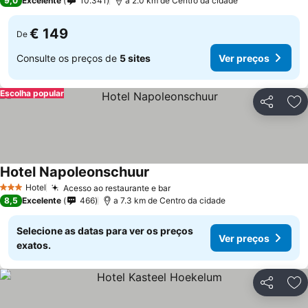
9,0
Excelente
10.341
a 2.0 km de Centro da cidade
€ 149
De
Consulte os preços de
5 sites
Ver preços
Escolha popular
Partilhar
Ad
Hotel Napoleonschuur
Ver preços
Hotel
Acesso ao restaurante e bar
Ver preços
3 Estrelas
8,5
Excelente
466
a 7.3 km de Centro da cidade
Selecione as datas para ver os preços
Ver preços
exatos.
Partilhar
Ad