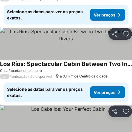
Selecione as datas para ver os preços
Ver preços
exatos.
Partilhar
Ad
Los Ríos: Spectacular Cabin Between Two Incredible Rivers
Casa/apartamento inteiro
/
a 0.1 km de Centro da cidade
Pontuação não disponível
Selecione as datas para ver os preços
Ver preços
exatos.
Partilhar
Ad