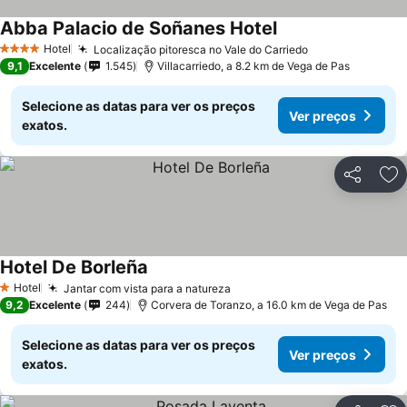
Abba Palacio de Soñanes Hotel
Hotel
Localização pitoresca no Vale do Carriedo
4 Estrelas
9,1
Excelente
1.545
Villacarriedo, a 8.2 km de Vega de Pas
Selecione as datas para ver os preços
Ver preços
exatos.
Partilhar
Ad
Hotel De Borleña
Hotel
Jantar com vista para a natureza
1 Estrelas
9,2
Excelente
244
Corvera de Toranzo, a 16.0 km de Vega de Pas
Selecione as datas para ver os preços
Ver preços
exatos.