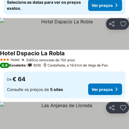
Selecione as datas para ver os preços
Ver preços
exatos.
Partilhar
Ad
Hotel Dspacio La Robla
Hotel
Edifício renovado de 150 anos
3 Estrelas
8,9
Excelente
608
Castañeda, a 19.9 km de Vega de Pas
€ 64
De
Consulte os preços de
5 sites
Ver preços
Partilhar
Ad