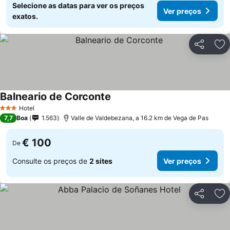
Selecione as datas para ver os preços
Ver preços
exatos.
Partilhar
Ad
Balneario de Corconte
Hotel
3 Estrelas
7,7
Boa
1.563
Valle de Valdebezana, a 16.2 km de Vega de Pas
€ 100
De
Consulte os preços de
2 sites
Ver preços
Partilhar
Ad