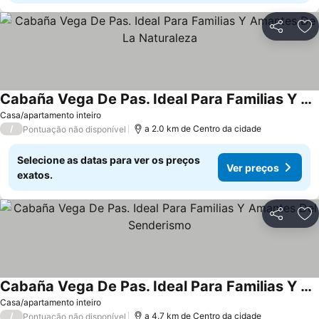
Partilhar
Ad
Cabaña Vega De Pas. Ideal Para Familias Y Amantes De La Naturaleza
Casa/apartamento inteiro
/
a 2.0 km de Centro da cidade
Pontuação não disponível
Selecione as datas para ver os preços
Ver preços
exatos.
Partilhar
Ad
Cabaña Vega De Pas. Ideal Para Familias Y Amantes Del Senderismo
Casa/apartamento inteiro
/
a 4.7 km de Centro da cidade
Pontuação não disponível