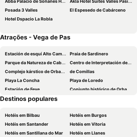
Abba Palacio de Soñanes Hotel
Akla Hotel Suites Valles Pasiegos
Posada 3 Valles
El Espesedo de Cabárceno
Hotel Dspacio La Robla
Atrações - Vega de Pas
Estación de esquí Alto Campoo
Praia de Sardinero
Parque da Natureza de Cabárceno
Centro de Interpretación del Litoral
Complejo kárstico de Orbaneja del Castillo
de Comillas
Playa La Concha
Playa de Loredo
Estación de Feve
Conjunto histórico de Orbaneja del Castillo
Destinos populares
Complejo deportivo Oscar Freire
Cazoña
San Miguel de Puente Viesgo
Real Golf de Pedreña
Hotéis em Bilbau
Hotéis em Burgos
Plaza de toros de Cuatro Caminos
Puertochico
Hotéis em Santander
Hotéis em Vitoria
El Alta
Playas de la costa trasmiera
Hotéis em Santillana do Mar
Hotéis em Llanes
Parque natural de las Dunas de Liencres
Playa de Galizano