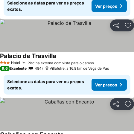
Selecione as datas para ver os preços
Ver preços
exatos.
Partilhar
Ad
Palacio de Trasvilla
Hotel
Piscina externa com vista para o campo
3 Estrelas
9,6
Excelente
484
Villafufre, a 16.8 km de Vega de Pas
Selecione as datas para ver os preços
Ver preços
exatos.
Partilhar
Ad