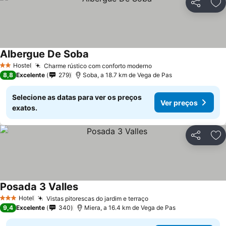
Partilhar
Ad
Albergue De Soba
Hostel
Charme rústico com conforto moderno
2 Estrelas
8,8
Excelente
279
Soba, a 18.7 km de Vega de Pas
Selecione as datas para ver os preços
Ver preços
exatos.
Partilhar
Ad
Posada 3 Valles
Hotel
Vistas pitorescas do jardim e terraço
3 Estrelas
9,4
Excelente
340
Miera, a 16.4 km de Vega de Pas