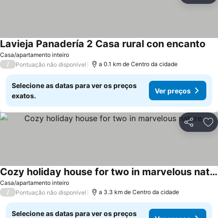
Lavieja Panadería 2 Casa rural con encanto
Casa/apartamento inteiro
/
a 0.1 km de Centro da cidade
Pontuação não disponível
Selecione as datas para ver os preços
Ver preços
exatos.
Partilhar
Ad
Cozy holiday house for two in marvelous nature
Casa/apartamento inteiro
/
a 3.3 km de Centro da cidade
Pontuação não disponível
Selecione as datas para ver os preços