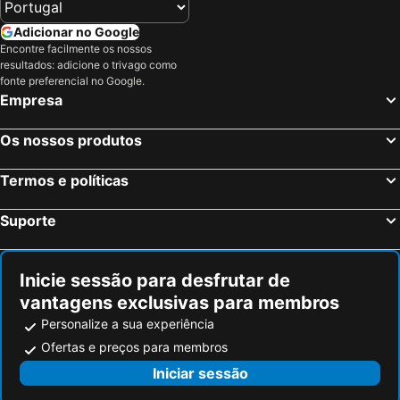
Santander, Cantábria Hotéis
Cangas de Onís, Principado de Astúrias Hotéis
Santillana do Mar, Cantábria Hotéis
Llanes, Principado de Astúrias Hotéis
Adicionar no Google
Encontre facilmente os nossos
Potes, Cantábria Hotéis
Cabrales, Principado de Astúrias Hotéis
resultados: adicione o trivago como
Suances, Cantábria Hotéis
Islantilla, Andaluzia Hotéis
fonte preferencial no Google.
Empresa
Madrid, Madrid Hotéis
Benidorm, Valência Hotéis
Sevilha, Andaluzia Hotéis
Barcelona, Catalunha Hotéis
Os nossos produtos
Vigo, Galiza Hotéis
Sangenjo, Galiza Hotéis
Termos e políticas
Isla Cristina, Andaluzia Hotéis
Isla Canela, Andaluzia Hotéis
Suporte
Inicie sessão para desfrutar de
vantagens exclusivas para membros
Personalize a sua experiência
Ofertas e preços para membros
Iniciar sessão