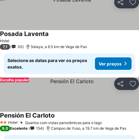
Partilhar
Ad
Posada Laventa
Hotel
7,1
30
Selaya, a 6.5 km de Vega de Pas
Selecione as datas para ver os preços
Ver preços
exatos.
Escolha popular
Partilhar
Ad
Pensión El Carloto
Hotel
Quartos com vistas panorâmicas para o lago
2 Estrelas
9,0
Excelente
154
Campoo de Yuso, a 19.7 km de Vega de Pas