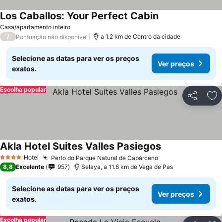
Los Caballos: Your Perfect Cabin
Casa/apartamento inteiro
/
a 1.2 km de Centro da cidade
Pontuação não disponível
Selecione as datas para ver os preços
Ver preços
exatos.
Escolha popular
Partilhar
Ad
Akla Hotel Suites Valles Pasiegos
Hotel
Perto do Parque Natural de Cabárceno
4 Estrelas
8,8
Excelente
957
Selaya, a 11.6 km de Vega de Pas
Selecione as datas para ver os preços
Ver preços
exatos.
Escolha popular