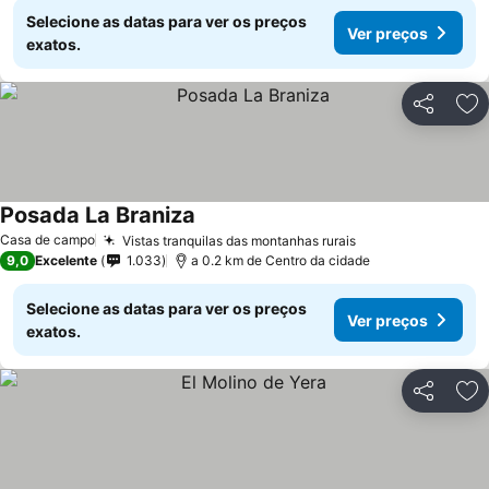
Selecione as datas para ver os preços
Ver preços
exatos.
Partilhar
Ad
Posada La Braniza
Casa de campo
Vistas tranquilas das montanhas rurais
9,0
Excelente
1.033
a 0.2 km de Centro da cidade
Selecione as datas para ver os preços
Ver preços
exatos.
Partilhar
Ad