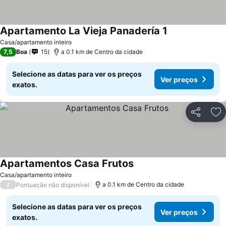
Apartamento La Vieja Panadería 1
Casa/apartamento inteiro
7,5
Boa
15
a 0.1 km de Centro da cidade
Selecione as datas para ver os preços
Ver preços
exatos.
Partilhar
Ad
Apartamentos Casa Frutos
Casa/apartamento inteiro
/
a 0.1 km de Centro da cidade
Pontuação não disponível
Selecione as datas para ver os preços
Ver preços
exatos.