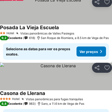
Partilhar
Ad
Posada La Vieja Escuela
Hotel
Vistas panorâmicas de Valles Pasiegos
2 Estrelas
9,2
Excelente
618
San Roque de Riomiera, a 8.5 km de Vega de Pas
Selecione as datas para ver os preços
Ver preços
exatos.
Partilhar
Ad
Casona de Llerana
Hotel
Vistas panorâmicas para fugas tranquilas
4 Estrelas
8,8
Excelente
983
Saro, a 11.6 km de Vega de Pas