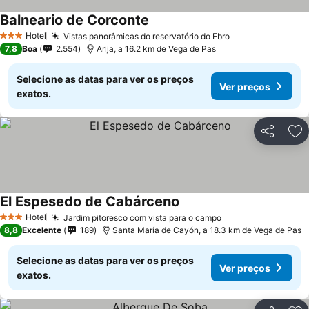
Balneario de Corconte
Hotel
Vistas panorâmicas do reservatório do Ebro
3 Estrelas
7,8
Boa
2.554
Arija, a 16.2 km de Vega de Pas
Selecione as datas para ver os preços
Ver preços
exatos.
Partilhar
Ad
El Espesedo de Cabárceno
Hotel
Jardim pitoresco com vista para o campo
3 Estrelas
8,8
Excelente
189
Santa María de Cayón, a 18.3 km de Vega de Pas
Selecione as datas para ver os preços
Ver preços
exatos.