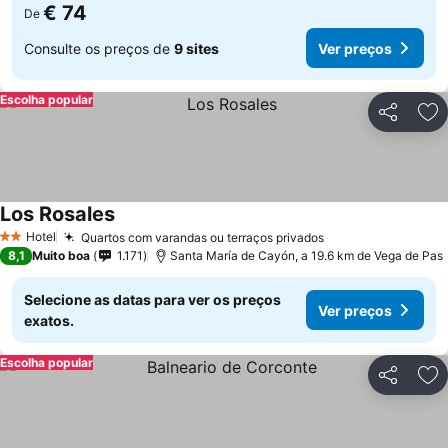
€ 74
De
Consulte os preços de
9 sites
Ver preços
Escolha popular
Partilhar
Ad
Los Rosales
Hotel
Quartos com varandas ou terraços privados
2 Estrelas
8,1
Muito boa
1.171
Santa María de Cayón, a 19.6 km de Vega de Pas
Selecione as datas para ver os preços
Ver preços
exatos.
Escolha popular
Partilhar
Ad