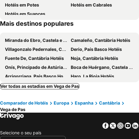
Hotéis em Potes
Hotéis em Cabrales
Palacio de Soñanes
Ojo Guareña
Hotéis em Suances
La Lunada
Palacio de los Fernández Villa o de los Carrillo del Hoyo
Mais destinos populares
Real Fábrica de Cañones de La Cavada
El Puerto de Veracruz
Conjunto Histórico de la Villa de Salazar
Feria de Muestras de Cantabria
Miranda do Ebro, Castela e Leão Hotéis
Camaleño, Cantábria Hotéis
Oriental
Grúa de Piedra
Villagonzalo Pedernales, Castela e Leão Hotéis
Derio, País Basco Hotéis
Palacio de los Deportes
Casco Aniguo Puebla Vieja
Fuente De, Cantábria Hotéis
Noja, Cantábria Hotéis
Centro Comercial Peñacastillo
Museo de la Naturaleza de Cantabria
Onís, Principado de Astúrias Hotéis
Boca de Huérgano, Castela e Leão Hotéis
Arrigorriaga, País Basco Hotéis
Haro, La Rioja Hotéis
Isla, Cantábria Hotéis
Cillorigo de Liébana, Cantábria Hotéis
Ver todas as estadias em Vega de Pas
Puente Viesgo, Cantábria Hotéis
Santurtzi, País Basco Hotéis
Comparador de Hotéis
Europa
Espanha
Cantábria
Sestao, País Basco Hotéis
Astillero, Cantábria Hotéis
Vega de Pas
Cabezón de Liébana, Cantábria Hotéis
Torrelavega, Cantábria Hotéis
Cotações, Cantábria Hotéis
Cabezón de la Sal, Cantábria Hotéis
Facebook
Twitter
Insta
Yo
Bilbau, País Basco Hotéis
Burgos, Castela e Leão Hotéis
Selecione o seu país