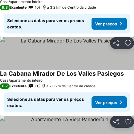
Casa/apartamento inteiro
9,8
Excelente
10
a 3.2 km de Centro da cidade
Selecione as datas para ver os preços
Ver preços
exatos.
Partilhar
Ad
La Cabana Mirador De Los Valles Pasiegos
Casa/apartamento inteiro
8,7
Excelente
11
a 2.0 km de Centro da cidade
Selecione as datas para ver os preços
Ver preços
exatos.
Partilhar
Ad