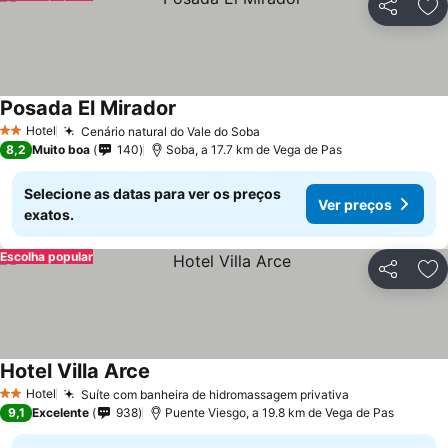
Partilhar
Ad
Posada El Mirador
Hotel
Cenário natural do Vale do Soba
2 Estrelas
8,2
Muito boa
140
Soba, a 17.7 km de Vega de Pas
Selecione as datas para ver os preços
Ver preços
exatos.
Escolha popular
Partilhar
Ad
Hotel Villa Arce
Hotel
Suíte com banheira de hidromassagem privativa
2 Estrelas
9,1
Excelente
938
Puente Viesgo, a 19.8 km de Vega de Pas