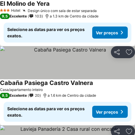
El Molino de Yera
Hotel
Design único com sala de estar separada
3 Estrelas
9,5
Excelente
103
a 1.3 km de Centro da cidade
Selecione as datas para ver os preços
Ver preços
exatos.
Partilhar
Ad
Cabaña Pasiega Castro Valnera
Casa/apartamento inteiro
9,5
Excelente
20
a 1.6 km de Centro da cidade
Selecione as datas para ver os preços
Ver preços
exatos.
Partilhar
Ad