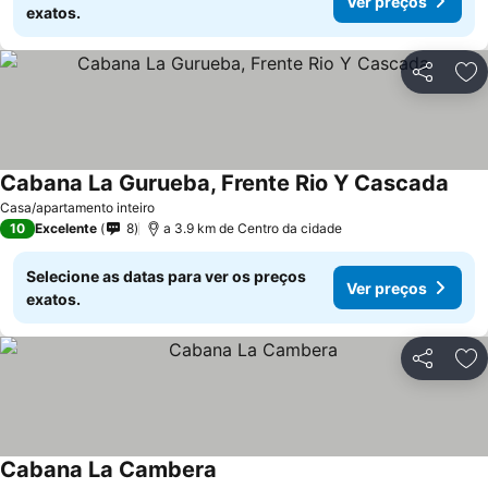
Ver preços
exatos.
Partilhar
Ad
Cabana La Gurueba, Frente Rio Y Cascada
Casa/apartamento inteiro
10
Excelente
8
a 3.9 km de Centro da cidade
Selecione as datas para ver os preços
Ver preços
exatos.
Partilhar
Ad
Cabana La Cambera