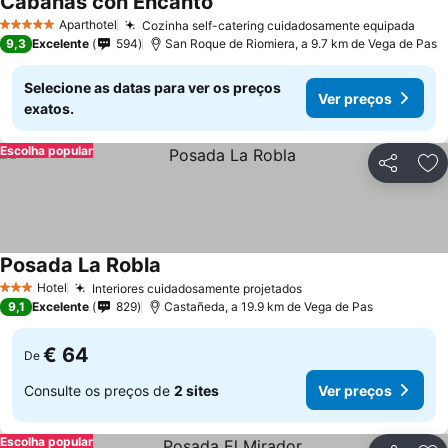
Cabañas con Encanto
Aparthotel
Cozinha self-catering cuidadosamente equipada
5 Estrelas
9,3
Excelente
594
San Roque de Riomiera, a 9.7 km de Vega de Pas
Selecione as datas para ver os preços
Ver preços
exatos.
Escolha popular
Partilhar
Ad
Posada La Robla
Hotel
Interiores cuidadosamente projetados
3 Estrelas
9,1
Excelente
829
Castañeda, a 19.9 km de Vega de Pas
€ 64
De
Consulte os preços de
2 sites
Ver preços
Escolha popular