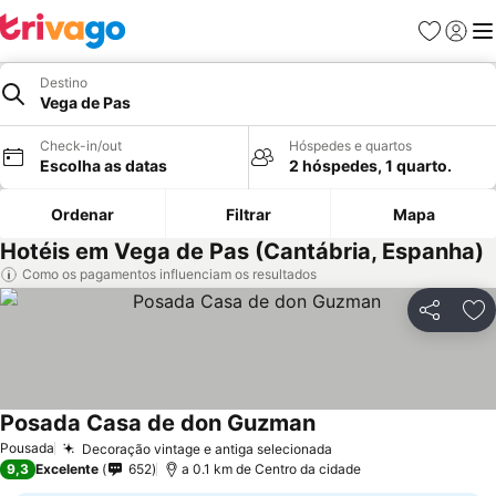
Favoritos
Iniciar
Me
Destino
Vega de Pas
Check-in/out
Hóspedes e quartos
Escolha as datas
2 hóspedes, 1 quarto.
Ordenar
Filtrar
Mapa
Hotéis em Vega de Pas (Cantábria, Espanha)
Como os pagamentos influenciam os resultados
Partilhar
Ad
Posada Casa de don Guzman
Pousada
Decoração vintage e antiga selecionada
9,3
Excelente
652
a 0.1 km de Centro da cidade