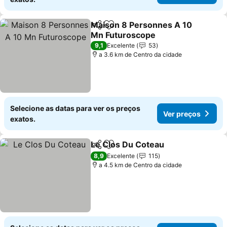
Maison 8 Personnes A 10
Partilhar
Adicionar aos favoritos
Mn Futuroscope
Ver preços
9,1
Excelente
53
a 3.6 km de Centro da cidade
Selecione as datas para ver os preços
Ver preços
exatos.
Le Clos Du Coteau
Partilhar
Adicionar aos favoritos
Ver pre
8,9
Excelente
115
a 4.5 km de Centro da cidade