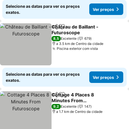
Selecione as datas para ver os preços
Ver preços
exatos.
Château de Baillant -
Partilhar
Adicionar aos favoritos
Futuroscope
Ver preços
8,5
Excelente
679
a 3.5 km de Centro da cidade
Piscina exterior com vista
Ver preços
Selecione as datas para ver os preços
Ver preços
exatos.
Cottage 4 Places 8
Partilhar
Adicionar aos favoritos
Minutes From
Futuroscope
Ver preços
9,2
Excelente
147
a 1.7 km de Centro da cidade