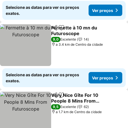
Selecione as datas para ver os preços
Ver preços
exatos.
Fermette à 10 mn du
Partilhar
Adicionar aos favoritos
Futuroscope
Ver preços
9,0
Excelente
14
a 3.4 km de Centro da cidade
Selecione as datas para ver os preços
Ver preços
exatos.
Very Nice Gîte For 10
Partilhar
Adicionar aos favoritos
People 8 Mins From
Futuroscope
Ver preços
9,5
Excelente
62
a 1.7 km de Centro da cidade