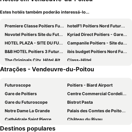
Estes hotéis também poderão interessá-lo...
Premiere Classe Poitiers Futuroscope - Chasseneuil
hotelF1 Poitiers Nord Futuroscope
Novotel Poitiers Site du Futuroscope
Kyriad Direct Poitiers - Gare du Futuroscope
HOTEL PLAZA - SITE DU FUTUROSCOPE
Campanile Poitiers - Site du Futuroscope
B&B HOTEL Poitiers 3 Futuroscope
ibis budget Poitiers Nord Futuroscope
The Originals City, Hôtel Alteora, Poitiers Site du Futuroscope
Class-Hôtel
Atrações - Vendeuvre-du-Poitou
ibis Styles Poitiers Centre
Best Western Poitiers Centre Le Grand Hôtel
ibis Styles Poitiers Nord
ibis budget Poitiers Centre Gare
Futuroscope
Poitiers - Biard Airport
ibis Châtellerault
Hôtel Du Parc - Pirates
Gare de Poitiers
Centre Commercial Cordeliers
Quick Palace Poitiers
Logis Hôtel Come Inn
Gare du Futuroscope
Bistrot Pasta
Aparthotel Adagio Access Poitiers
The Originals City, Hôtel Continental, Poitiers
Notre Dame La Grande
Palais des Comtes de Poitou - Ducs d'Aquitaine
Logis Hôtel de l'Europe
Hôtel du Futuroscope
Cathédrale Saint Pierre
Château du Rivau
ibis Poitiers Site du Futuroscope
Hôtel Mac Bed
Destinos populares
Chapelle Saint-Louis du collège Henri IV
La Planète des Crocodiles
B&B HOTEL Poitiers Aeroport
ibis budget Site du Futuroscope