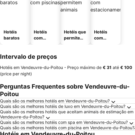
Hotéis
Hotéis
Hotéis que
Hotéis
baratos
com
permitem
com
piscinas
animais
estaciona
mento
Intervalo de preços
Hotéis em Vendeuvre-du-Poitou -
Preço máximo
de
‎€ 31
até
‎€ 100
(price per night)
Perguntas Frequentes sobre Vendeuvre-du-
Poitou
Quais são os melhores hotéis em Vendeuvre-du-Poitou?
Quais são os melhores hotéis de luxo em Vendeuvre-du-Poitou?
Quais são os melhores hotéis que aceitam animais de estimação em
Vendeuvre-du-Poitou?
Quais são os melhores hotéis com spa em Vendeuvre-du-Poitou?
Quais são os melhores hotéis com piscina em Vendeuvre-du-Poitou?
Hotéis em Vendeuvre-du-Poitou