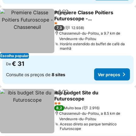
Premiere Classe Poitiers
Partilhar
Adicionar aos favoritos
Futuroscope -
Chasseneuil
Ver preços
1 Estrelas
7,3
12.938
Chasseneuil-du-Poitou, a 9.7 km de
Vendeuvre-du-Poitou
Horário estendido do buffet de café da
manhã
Escolha popular
€ 31
De
Consulte os preços de
8 sites
Ver preços
ibis budget Site du
Partilhar
Adicionar aos favoritos
Futuroscope
Ver preços
2 Estrelas
8,2
Muito boa
2.916
Chasseneuil-du-Poitou, a 8.5 km de
Vendeuvre-du-Poitou
Acesso direto ao parque temático
Futuroscope