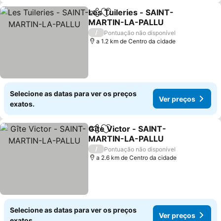
Les Tuileries - SAINT-
Partilhar
Adicionar aos favoritos
MARTIN-LA-PALLU
Ver preços
/
Pontuação não disponível
a 1.2 km de Centro da cidade
Selecione as datas para ver os preços
Ver preços
exatos.
Gîte Victor - SAINT-
Partilhar
Adicionar aos favoritos
MARTIN-LA-PALLU
Ver preços
/
Pontuação não disponível
a 2.6 km de Centro da cidade
Selecione as datas para ver os preços
Ver preços
exatos.