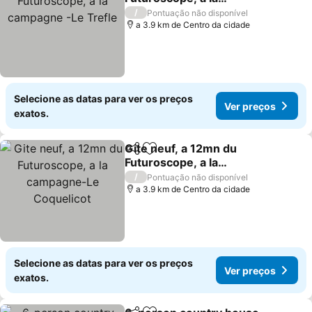
campagne -Le Trefle
Ver preços
/
Pontuação não disponível
a 3.9 km de Centro da cidade
Selecione as datas para ver os preços
Ver preços
exatos.
Gite neuf, a 12mn du
Partilhar
Adicionar aos favoritos
Futuroscope, a la
campagne-Le Coquelicot
Ver preços
/
Pontuação não disponível
a 3.9 km de Centro da cidade
Selecione as datas para ver os preços
Ver preços
exatos.