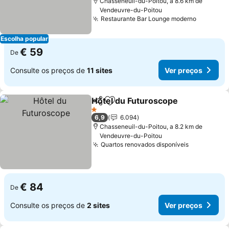
Chasseneuil-du-Poitou, a 8.6 km de
Vendeuvre-du-Poitou
Restaurante Bar Lounge moderno
Ver pre
Escolha popular
€ 59
De
Consulte os preços de
11 sites
Ver preços
Hôtel du Futuroscope
Partilhar
Adicionar aos favoritos
Ver 
1 Estrelas
6,9
6.094
Chasseneuil-du-Poitou, a 8.2 km de
Vendeuvre-du-Poitou
Quartos renovados disponíveis
Ver preço
€ 84
De
Consulte os preços de
2 sites
Ver preços