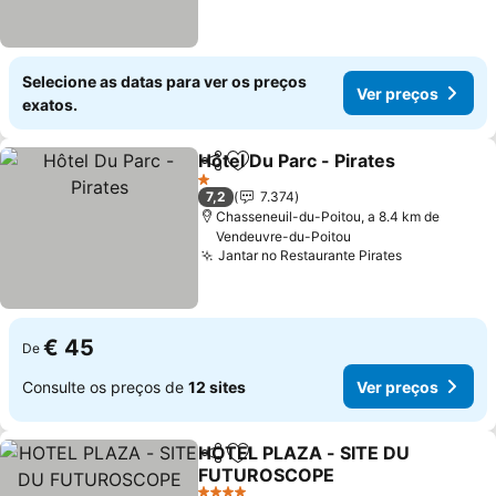
Selecione as datas para ver os preços
Ver preços
exatos.
Hôtel Du Parc - Pirates
Partilhar
Adicionar aos favoritos
Ver
1 Estrelas
7,2
7.374
Chasseneuil-du-Poitou, a 8.4 km de
Vendeuvre-du-Poitou
Jantar no Restaurante Pirates
Ver preços
€ 45
De
Consulte os preços de
12 sites
Ver preços
HOTEL PLAZA - SITE DU
Partilhar
Adicionar aos favoritos
FUTUROSCOPE