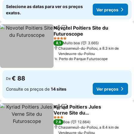
Selecione as datas para ver os preços
Ver preços
exatos.
Novotel Poitiers Site du
Partilhar
Adicionar aos favoritos
Futuroscope
Ver preços
4 Estrelas
8,1
Muito boa
3.665
Chasseneuil-du-Poitou, a 8.3 km de
Vendeuvre-du-Poitou
Perto do Parque Futuroscope
Ver preços
€ 88
De
Consulte os preços de
14 sites
Ver preços
Kyriad Poitiers Jules
Partilhar
Adicionar aos favoritos
Verne Site du
Futuroscope
Ver preços
3 Estrelas
7,8
Boa
12.664
Chasseneuil-du-Poitou, a 8.4 km de
Vendeuvre-du-Poitou