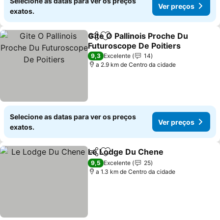
Selecione as datas para ver os preços
Ver preços
exatos.
Gite O Pallinois Proche Du
Partilhar
Adicionar aos favoritos
Futuroscope De Poitiers
Ver preços
9,3
Excelente
14
a 2.9 km de Centro da cidade
Selecione as datas para ver os preços
Ver preços
exatos.
Le Lodge Du Chene
Partilhar
Adicionar aos favoritos
Ver pr
9,5
Excelente
25
a 1.3 km de Centro da cidade