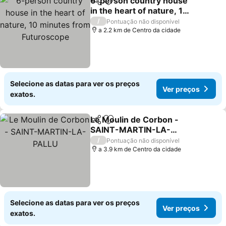
6-person country house
Partilhar
Adicionar aos favoritos
in the heart of nature, 10
minutes from
Ver preços
/
Pontuação não disponível
Futuroscope
a 2.2 km de Centro da cidade
Selecione as datas para ver os preços
Ver preços
exatos.
Le Moulin de Corbon -
Partilhar
Adicionar aos favoritos
SAINT-MARTIN-LA-
PALLU
Ver preços
/
Pontuação não disponível
a 3.9 km de Centro da cidade
Selecione as datas para ver os preços
Ver preços
exatos.