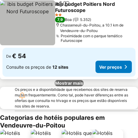
ibis budget Poitiers Nord
Partilhar
Adicionar aos favoritos
Futuroscope
Ver preços
2 Estrelas
7,9
Boa
5.352
Chasseneuil-du-Poitou, a 10.1 km de
Vendeuvre-du-Poitou
Proximidade com o parque temático
Futuroscope
€ 54
De
Consulte os preços de
12 sites
Ver preços
Mostrar mais
Os preços e a disponibilidade que recebemos dos sites de reserva
mudam frequentemente. Como tal, pode haver diferenças entre as
ofertas que consulta no trivago e os preços que estão disponíveis
nos sites de reserva.
Categorias de hotéis populares em
Vendeuvre-du-Poitou