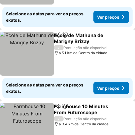
Selecione as datas para ver os preços
Ver preços
exatos.
Ecole de Mathuna de
Partilhar
Adicionar aos favoritos
Marigny Brizay
Ver preços
/
Pontuação não disponível
a 5.1 km de Centro da cidade
Selecione as datas para ver os preços
Ver preços
exatos.
Farmhouse 10 Minutes
Partilhar
Adicionar aos favoritos
From Futuroscope
Ver preços
/
Pontuação não disponível
a 3.4 km de Centro da cidade