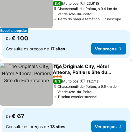
Ver preços
4 Estrelas
8,4
Muito boa
23.618
Chasseneuil-du-Poitou, a 9.4 km de
Vendeuvre-du-Poitou
Perto do parque temático Futuroscope
Ver 
Escolha popular
€ 100
De
Consulte os preços de
17 sites
Ver preços
The Originals City, Hôtel
Partilhar
Adicionar aos favoritos
Alteora, Poitiers Site du
Futuroscope
Ver preços
3 Estrelas
8,1
Muito boa
11.274
Chasseneuil-du-Poitou, a 9.6 km de
Vendeuvre-du-Poitou
Piscina exterior sazonal
Ver preços
€ 67
De
Consulte os preços de
13 sites
Ver preços