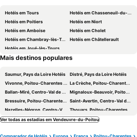
La Sainte-Chapelle Saint-Louis
Forteresse Royale de Chinon
B&B HOTEL Poitiers 1 Futuroscope
Hôtel Le Memphis
Hotéis em Tours
Hotéis em Chasseneuil-du-Poitou
ibis Poitiers Centre
Mercure Poitiers Site du Futuroscope Hotel
Hotéis em Poitiers
Hotéis em Niort
Kyriad Poitiers Jules Verne Site du Futuroscope
Kyriad Poitiers Jules Verne Site du Futuroscope
Hotéis em Amboise
Hotéis em Cholet
Chateau du Clos de la Ribaudiere - Teritoria
Mercure Poitiers Centre
Hotéis em Chambray-lès-Tours
Hotéis em Châtellerault
ibis Poitiers Beaulieu
Hotel Station Cosmos
Hotéis em Joué-lès-Tours
Hôtel Akena Poitiers Nord Futuroscope
Mais destinos populares
Saumur, Pays da Loire Hotéis
Distré, Pays da Loire Hotéis
Vivonne, Poitou-Charentes Hotéis
La Crèche, Poitou-Charentes Hotéis
Ballan-Miré, Centro-Val de Loire Hotéis
Mignaloux-Beauvoir, Poitou-Charentes Hotéis
Bressuire, Poitou-Charentes Hotéis
Saint-Avertin, Centro-Val de Loire Hotéis
Nazelles-Négron, Centro-Val de Loire Hotéis
Thouars, Poitou-Charentes Hotéis
Chenonceaux, Centro-Val de Loire Hotéis
Les Epesses, Pays da Loire Hotéis
Ver todas as estadias em Vendeuvre-du-Poitou
Biard, Poitou-Charentes Hotéis
Montmorillon, Poitou-Charentes Hotéis
Comparador de Hotéis
Europa
França
Poitou-Charentes
Turquant, Pays da Loire Hotéis
Saint-Patrice, Centro-Val de Loire Hotéis