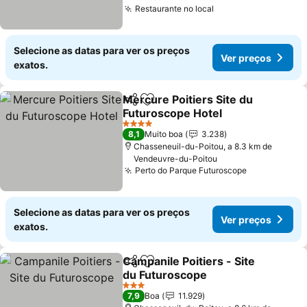
Restaurante no local
Ver preços
Selecione as datas para ver os preços
Ver preços
exatos.
Mercure Poitiers Site du
Partilhar
Adicionar aos favoritos
Futuroscope Hotel
Ver preços
4 Estrelas
8,1
Muito boa
3.238
Chasseneuil-du-Poitou, a 8.3 km de
Vendeuvre-du-Poitou
Perto do Parque Futuroscope
Ver preços
Selecione as datas para ver os preços
Ver preços
exatos.
Campanile Poitiers - Site
Partilhar
Adicionar aos favoritos
du Futuroscope
Ver preços
3 Estrelas
7,9
Boa
11.929