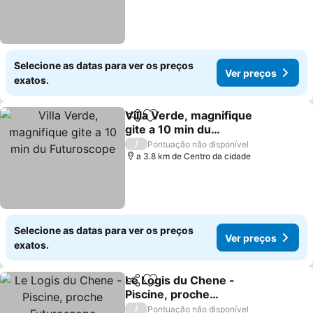
Selecione as datas para ver os preços
Ver preços
exatos.
Villa Verde, magnifique
Partilhar
Adicionar aos favoritos
gite a 10 min du
Futuroscope
Ver preços
/
Pontuação não disponível
a 3.8 km de Centro da cidade
Selecione as datas para ver os preços
Ver preços
exatos.
Le Logis du Chene -
Partilhar
Adicionar aos favoritos
Piscine, proche
Futuroscope
Ver preços
/
Pontuação não disponível