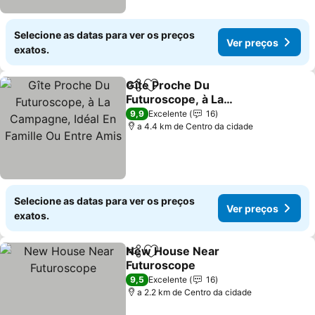
Selecione as datas para ver os preços
Ver preços
exatos.
Gîte Proche Du
Partilhar
Adicionar aos favoritos
Futuroscope, à La
Campagne, Idéal En
Ver preços
9,9
Excelente
16
Famille Ou Entre Amis
a 4.4 km de Centro da cidade
Selecione as datas para ver os preços
Ver preços
exatos.
New House Near
Partilhar
Adicionar aos favoritos
Futuroscope
Ver preços
9,5
Excelente
16
a 2.2 km de Centro da cidade