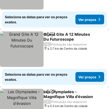
Selecione as datas para ver os preços
Ver preços
exatos.
Grand Gite A 12 Minutes
Partilhar
Adicionar aos favoritos
Du Futuroscope
Ver preços
/
Pontuação não disponível
a 2.7 km de Centro da cidade
Selecione as datas para ver os preços
Ver preços
exatos.
Les Olympiades -
Partilhar
Adicionar aos favoritos
Magnifique Villa d'évasion
Ver preços
/
Pontuação não disponível
a 0.3 km de Centro da cidade