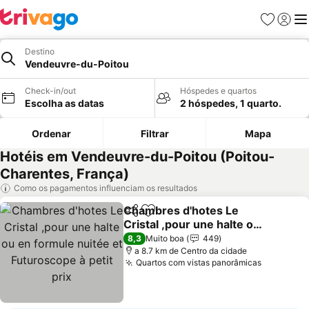
Favoritos
Iniciar
Me
Destino
Vendeuvre-du-Poitou
Check-in/out
Hóspedes e quartos
Escolha as datas
2 hóspedes, 1 quarto.
Ordenar
Filtrar
Mapa
Hotéis em Vendeuvre-du-Poitou (Poitou-
Charentes, França)
Como os pagamentos influenciam os resultados
Chambres d'hotes Le
Partilhar
Adicionar aos favoritos
Cristal ,pour une halte ou
en formule nuitée et
Ver preços
8,3
Muito boa
449
Futuroscope à petit prix
a 8.7 km de Centro da cidade
Quartos com vistas panorâmicas
Ver preç