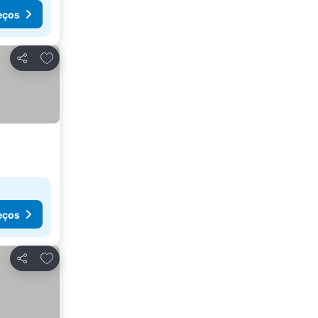
eços
Adicionar aos favoritos
Partilhar
eços
Adicionar aos favoritos
Partilhar