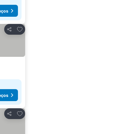
eços
Adicionar aos favoritos
Partilhar
eços
Adicionar aos favoritos
Partilhar