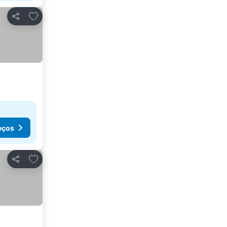
Adicionar aos favoritos
Partilhar
eços
Adicionar aos favoritos
Partilhar