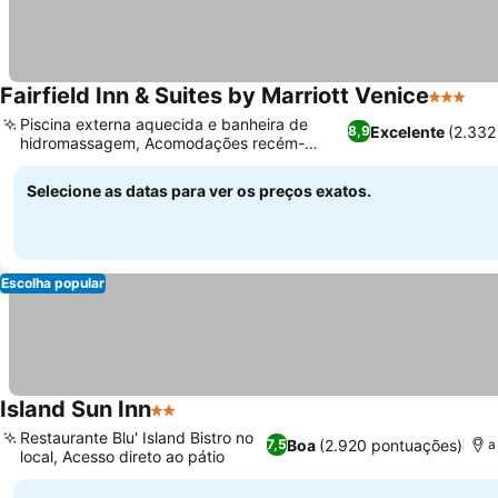
Fairfield Inn & Suites by Marriott Venice
3 Estrel
Piscina externa aquecida e banheira de
Excelente
(2.332
8,9
hidromassagem, Acomodações recém-
renovadas e elegantes
Selecione as datas para ver os preços exatos.
Escolha popular
Island Sun Inn
2 Estrelas
Restaurante Blu' Island Bistro no
Boa
(2.920 pontuações)
7,5
a
local, Acesso direto ao pátio