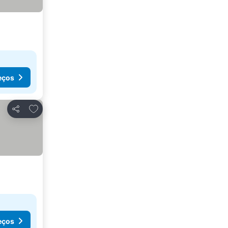
eços
Adicionar aos favoritos
Partilhar
eços