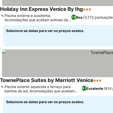
Holiday Inn Express Venice By Ihg
3 Estrelas
Piscina externa e academia,
Boa
(3.173 pontuaçõe
7,9
Acomodações que aceitam animais de
estimação
Selecione as datas para ver os preços exatos.
TownePlace Suites by Marriott Venice
3 Estrelas
Piscina exterior aquecida e terraço para
Excelente
(614
9,1
banhos de sol, Acomodações que aceitam
animais de estimação
Selecione as datas para ver os preços exatos.