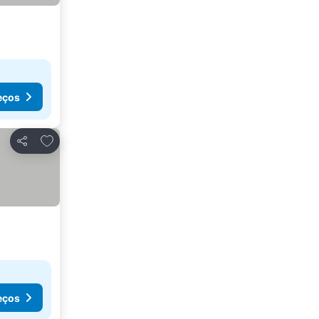
eços
Adicionar aos favoritos
Partilhar
eços