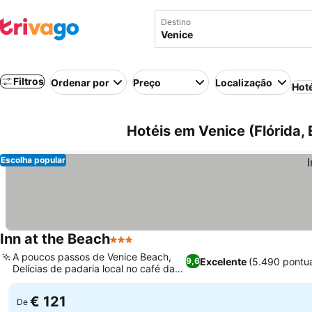
Destino
Filtros
Ordenar por
Preço
Localização
Hot
Hotéis em Venice (Flórida,
Escolha popular
Inn at the Beach
3 Estrelas
A poucos passos de Venice Beach,
Excelente
(5.490 pontu
9,6
Delícias de padaria local no café da
manhã
€ 121
De