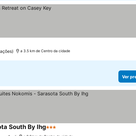
uações)
a 3.5 km de Centro da cidade
Ver pr
ota South By Ihg
3 Estrelas