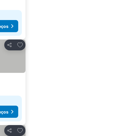
eços
Adicionar aos favoritos
Partilhar
eços
Adicionar aos favoritos
Partilhar