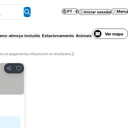
PT · €
Menu
Iniciar sessão
.
Ver mapa
eno-almoço incluído
Estacionamento
Animais permitidos
Resor
o os pagamentos influenciam os resultados
Adicionar aos favoritos
Partilhar