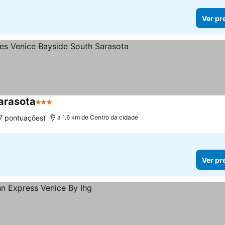
Ver pr
arasota
3 Estrelas
7 pontuações)
a 1.6 km de Centro da cidade
Ver pr