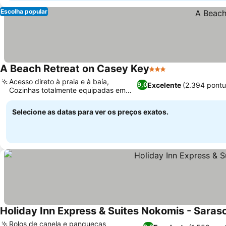
Escolha popular
A Beach Retreat on Casey Key
3 Estrelas
Acesso direto à praia e à baía,
Excelente
(2.394 pont
9,0
Cozinhas totalmente equipadas em
cada unidade
Selecione as datas para ver os preços exatos.
Holiday Inn Express & Suites Nokomis - Saras
Rolos de canela e panquecas