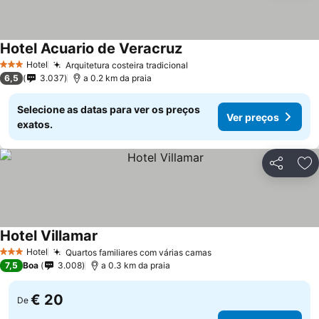
Hotel Acuario de Veracruz
Ver preços
Hotel
Arquitetura costeira tradicional
Ver preços
3 Estrelas
6,5
3.037
a 0.2 km da praia
Selecione as datas para ver os preços
Ver preços
exatos.
Partilhar
Ad
Hotel Villamar
Ver preços
Hotel
Quartos familiares com várias camas
Ver preços
3 Estrelas
7,5
Boa
3.008
a 0.3 km da praia
€ 20
De