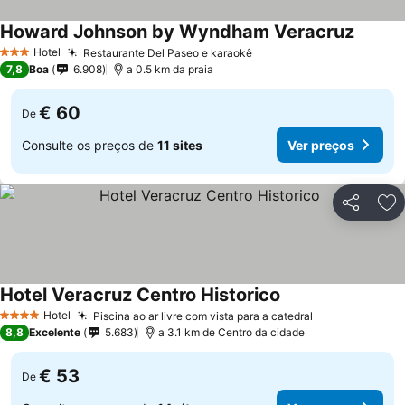
Howard Johnson by Wyndham Veracruz
Ver pr
Hotel
Restaurante Del Paseo e karaokê
Ver preços
3 Estrelas
7,8
Boa
6.908
a 0.5 km da praia
€ 60
De
Consulte os preços de
11 sites
Ver preços
Partilhar
Ad
Hotel Veracruz Centro Historico
Ver preços
Hotel
Piscina ao ar livre com vista para a catedral
Ver preços
4 Estrelas
8,8
Excelente
5.683
a 3.1 km de Centro da cidade
€ 53
De