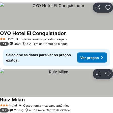
Partilhar
Ad
OYO Hotel El Conquistador
Ver preços
Hotel
Estacionamento privativo seguro
Ver preços
2 Estrelas
7,1
462
a 2.9 km de Centro da cidade
Selecione as datas para ver os preços
Ver preços
exatos.
Partilhar
Ad
Ruiz Milan
Ver preços
Hotel
Gastronomia mexicana autêntica
Ver preços
3 Estrelas
6,7
2.359
a 3.1 km de Centro da cidade