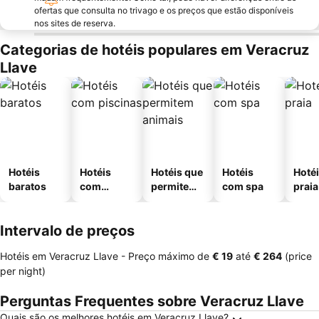
ofertas que consulta no trivago e os preços que estão disponíveis
nos sites de reserva.
Categorias de hotéis populares em Veracruz
Llave
Hotéis
Hotéis
Hotéis que
Hotéis
Hotéi
baratos
com
permitem
com spa
praia
piscinas
animais
Intervalo de preços
Hotéis em Veracruz Llave -
Preço máximo
de
‎€ 19
até
‎€ 264
(price
per night)
Perguntas Frequentes sobre Veracruz Llave
Quais são os melhores hotéis em Veracruz Llave?