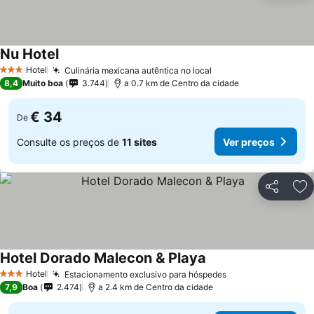
Nu Hotel
Ver preços
Hotel
Culinária mexicana autêntica no local
Ver preços
3 Estrelas
8,4
Muito boa
3.744
a 0.7 km de Centro da cidade
€ 34
De
Consulte os preços de
11 sites
Ver preços
Partilhar
Ad
Hotel Dorado Malecon & Playa
Ver preços
Hotel
Estacionamento exclusivo para hóspedes
Ver preços
3 Estrelas
7,9
Boa
2.474
a 2.4 km de Centro da cidade