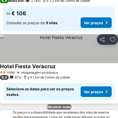
8,4
Muito boa
3.744
a 3.3 km de Centro da cidade
€ 106
De
Consulte os preços de
9 sites
Ver preços
Partilhar
Ad
Hotel Fiesta Veracruz
Ver preços
Hotel
Hospedagem econômica
Ver preços
2 Estrelas
6,0
813
a 4.1 km de Centro da cidade
Selecione as datas para ver os preços
Ver preços
exatos.
Mostrar mais
Os preços e a disponibilidade que recebemos dos sites de reserva
mudam frequentemente. Como tal, pode haver diferenças entre as