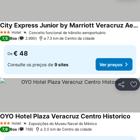
City Express Junior by Marriott Veracruz Aeropuerto
Ver preços
Hotel
Conceito funcional de trânsito aeroportuário
Ver preços
3 Estrelas
7,5
Boa
2.990
a 7.3 km de Centro da cidade
€ 48
De
Consulte os preços de
9 sites
Ver preços
Partilhar
Ad
OYO Hotel Plaza Veracruz Centro Historico
Ver
Hotel
Exposições do Museu Naval do México
Ver preços
3 Estrelas
7,6
Boa
768
a 3.0 km de Centro da cidade