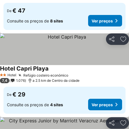
€ 47
De
Consulte os preços de
8 sites
Ver preços
Partilhar
Ad
Hotel Capri Playa
Ver preços
Hotel
Refúgio costeiro económico
Ver preços
2 Estrelas
7,4
1.076
a 2.5 km de Centro da cidade
€ 29
De
Consulte os preços de
4 sites
Ver preços
Partilhar
Ad