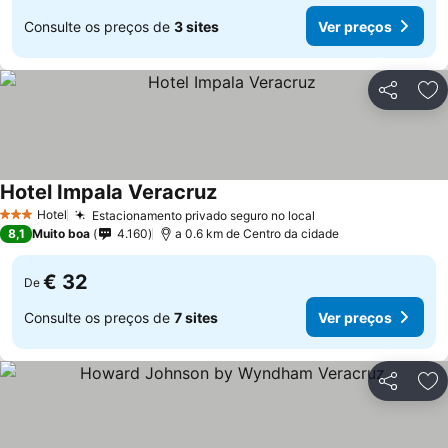
Consulte os preços de
3 sites
Ver preços
Partilhar
Ad
Hotel Impala Veracruz
Ver preços
Hotel
Estacionamento privado seguro no local
Ver preços
3 Estrelas
8,1
Muito boa
4.160
a 0.6 km de Centro da cidade
€ 32
De
Consulte os preços de
7 sites
Ver preços
Partilhar
Ad