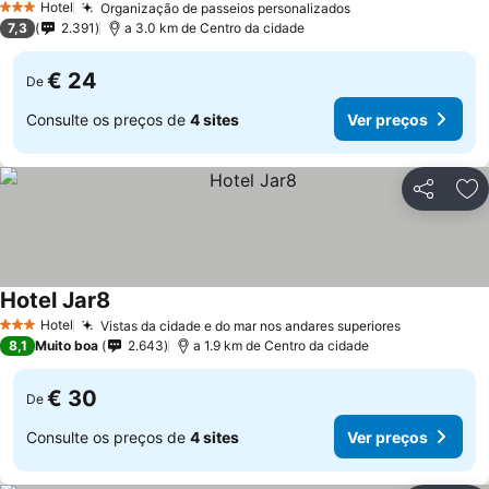
Hotel
Organização de passeios personalizados
Ver preços
3 Estrelas
7,3
2.391
a 3.0 km de Centro da cidade
€ 24
De
Consulte os preços de
4 sites
Ver preços
Partilhar
Ad
Hotel Jar8
Ver preços
Hotel
Vistas da cidade e do mar nos andares superiores
Ver preços
3 Estrelas
8,1
Muito boa
2.643
a 1.9 km de Centro da cidade
€ 30
De
Consulte os preços de
4 sites
Ver preços