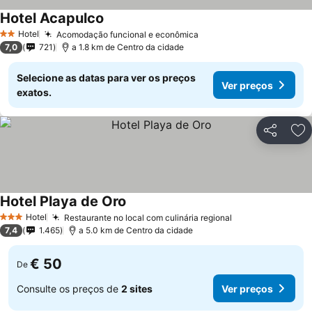
Hotel Acapulco
Ver preços
Hotel
Acomodação funcional e econômica
Ver preços
2 Estrelas
7,0
721
a 1.8 km de Centro da cidade
Selecione as datas para ver os preços
Ver preços
exatos.
Partilhar
Ad
Hotel Playa de Oro
Ver preços
Hotel
Restaurante no local com culinária regional
Ver preços
3 Estrelas
7,4
1.465
a 5.0 km de Centro da cidade
€ 50
De
Consulte os preços de
2 sites
Ver preços