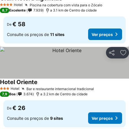
Ver preços
Hotel
Piscina na cobertura com vista para o Zócalo
Ver preços
4 Estrelas
8,7
Excelente
7.939
a 3.1 km de Centro da cidade
€ 58
De
Consulte os preços de
11 sites
Ver preços
Partilhar
Ad
Hotel Oriente
Ver preços
Hotel
Bar e restaurante internacional tradicional
Ver preços
3 Estrelas
7,9
Boa
3.674
a 3.2 km de Centro da cidade
€ 26
De
Consulte os preços de
9 sites
Ver preços