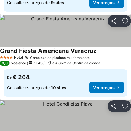
Consulte os preços de
9 sites
Ver preços
Partilhar
Ad
Grand Fiesta Americana Veracruz
Ver preços
Hotel
Complexo de piscinas multiambiente
Ver preços
4 Estrelas
9,0
Excelente
11.498
a 4.8 km de Centro da cidade
€ 264
De
Consulte os preços de
10 sites
Ver preços
Partilhar
Ad