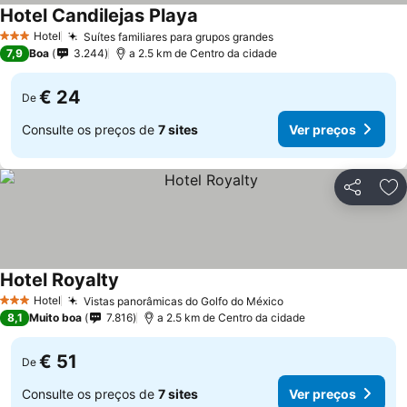
Hotel Candilejas Playa
Ver preços
Hotel
Suítes familiares para grupos grandes
Ver preços
3 Estrelas
7,9
Boa
3.244
a 2.5 km de Centro da cidade
€ 24
De
Consulte os preços de
7 sites
Ver preços
Partilhar
Ad
Hotel Royalty
Ver preços
Hotel
Vistas panorâmicas do Golfo do México
Ver preços
3 Estrelas
8,1
Muito boa
7.816
a 2.5 km de Centro da cidade
€ 51
De
Consulte os preços de
7 sites
Ver preços