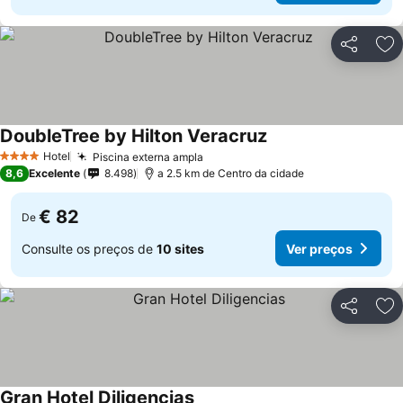
Partilhar
Ad
DoubleTree by Hilton Veracruz
Ver preços
Hotel
Piscina externa ampla
Ver preços
4 Estrelas
8,6
Excelente
8.498
a 2.5 km de Centro da cidade
€ 82
De
Consulte os preços de
10 sites
Ver preços
Partilhar
Ad
Gran Hotel Diligencias