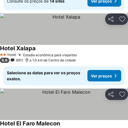
Consulte os preços de
14 sites
Ver preços
Partilhar
Ad
Hotel Xalapa
Ver preços
Hotel
Estadia econômica para viajantes
Ver preços
2 Estrelas
6,6
991
a 1.0 km de Centro da cidade
Selecione as datas para ver os preços
Ver preços
exatos.
Partilhar
Ad
Hotel El Faro Malecon
Ver preços