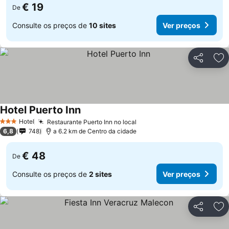
€ 19
De
Consulte os preços de
10 sites
Ver preços
Partilhar
Ad
Hotel Puerto Inn
Ver preços
Hotel
Restaurante Puerto Inn no local
Ver preços
3 Estrelas
6,8
748
a 6.2 km de Centro da cidade
€ 48
De
Consulte os preços de
2 sites
Ver preços
Partilhar
Ad