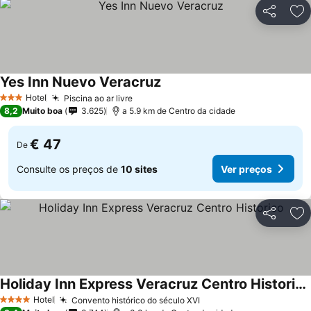
Partilhar
Ad
Yes Inn Nuevo Veracruz
Ver preços
Hotel
Piscina ao ar livre
Ver preços
3 Estrelas
8,2
Muito boa
3.625
a 5.9 km de Centro da cidade
€ 47
De
Consulte os preços de
10 sites
Ver preços
Partilhar
Ad
Holiday Inn Express Veracruz Centro Historico
Ver preços
Hotel
Convento histórico do século XVI
Ver preços
4 Estrelas