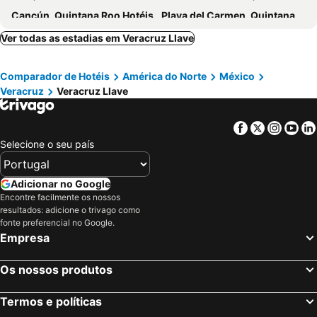
Cancún, Quintana Roo Hotéis
Playa del Carmen, Quintana Roo Hotéis
Mazamitla, Jalisco Hotéis
Valladolid, Yucatan Hotéis
Ver todas as estadias em Veracruz Llave
Tulum, Quintana Roo Hotéis
Akumal, Quintana Roo Hotéis
Comparador de Hotéis
América do Norte
México
Cidade do México, Distrito Federal Hotéis
Cozumel, Quintana Roo Hotéis
Veracruz
Veracruz Llave
Isla Mujeres, Quintana Roo Hotéis
Facebook
Twitter
Insta
Yo
Selecione o seu país
Adicionar no Google
Encontre facilmente os nossos
resultados: adicione o trivago como
fonte preferencial no Google.
Empresa
Os nossos produtos
Termos e políticas