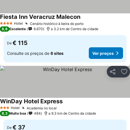
Fiesta Inn Veracruz Malecon
Ver preços
Hotel
Cenário histórico à beira do porto
Ver preços
4 Estrelas
8,6
Excelente
6.670
a 3.2 km de Centro da cidade
€ 115
De
Consulte os preços de
6 sites
Ver preços
Partilhar
Ad
WinDay Hotel Express
Ver preços
Hotel
Academia no local
Ver preços
3 Estrelas
8,3
Muito boa
484
a 9.3 km de Centro da cidade
€ 37
De