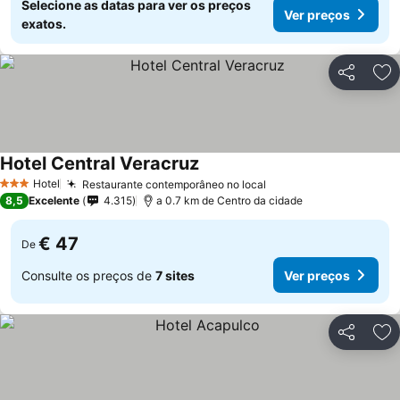
Selecione as datas para ver os preços
Ver preços
exatos.
Partilhar
Ad
Hotel Central Veracruz
Ver preços
Hotel
Restaurante contemporâneo no local
Ver preços
3 Estrelas
8,5
Excelente
4.315
a 0.7 km de Centro da cidade
€ 47
De
Consulte os preços de
7 sites
Ver preços
Partilhar
Ad