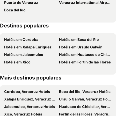
Puerto de Veracruz
Veracruz International Airport
Wyndham Garden Mexico City Polanco
Hotel Lois Veracruz
Boca del Río
Collection O Hotel Paris FC, Veracruz
Astur Hotel & Residence
Holiday Inn Express Veracruz Boca Del Rio By Ihg
Galeria Plaza Veracruz
Destinos populares
Hotel Plaza Sol Veracruz
Collection O Hotel Mocambo, Boca del Río
Hotéis em Cordoba
Hotéis em Boca del Rio
Hotéis em Xalapa Enriquez
Hotéis em Ursulo Galván
Hotéis em Jalcomulco
Hotéis em Huatusco de Chiciellar
Hotéis em Xico
Hotéis em Fortin de las Flores
Mais destinos populares
Cordoba, Veracruz Hotéis
Boca del Rio, Veracruz Hotéis
Xalapa Enriquez, Veracruz Hotéis
Ursulo Galván, Veracruz Hotéis
Jalcomulco, Veracruz Hotéis
Huatusco de Chiciellar, Veracruz Hotéis
Xico, Veracruz Hotéis
Fortin de las Flores, Veracruz Hotéis