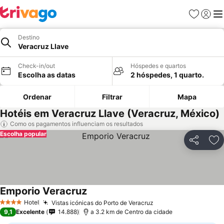
Favoritos
Iniciar
Me
Destino
Veracruz Llave
Check-in/out
Hóspedes e quartos
Escolha as datas
2 hóspedes, 1 quarto.
Ordenar
Filtrar
Mapa
Hotéis em Veracruz Llave (Veracruz, México)
Como os pagamentos influenciam os resultados
Escolha popular
Partilhar
Ad
Emporio Veracruz
Ver preços
Hotel
Vistas icónicas do Porto de Veracruz
Ver preços
4 Estrelas
9,1
Excelente
14.888
a 3.2 km de Centro da cidade