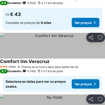
3 Estrelas
8,6
Excelente
5.204
a 1.7 km da praia
€ 43
De
Consulte os preços de
6 sites
Ver preços
Partilhar
Ad
Comfort Inn Veracruz
Ver preços
Hotel
Piscina ao ar livre e deck para banho de sol
Ver preços
3 Estrelas
8,7
Excelente
4.749
a 0.1 km da praia
Selecione as datas para ver os preços
Ver preços
exatos.
Partilhar
Ad