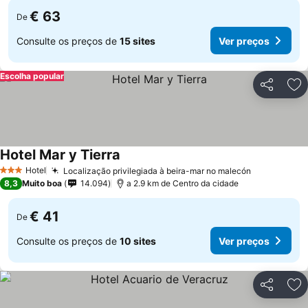
€ 63
De
Consulte os preços de
15 sites
Ver preços
Escolha popular
Partilhar
Ad
Hotel Mar y Tierra
Ver preços
Hotel
Localização privilegiada à beira-mar no malecón
Ver preços
3 Estrelas
8,3
Muito boa
14.094
a 2.9 km de Centro da cidade
€ 41
De
Consulte os preços de
10 sites
Ver preços
Partilhar
Ad