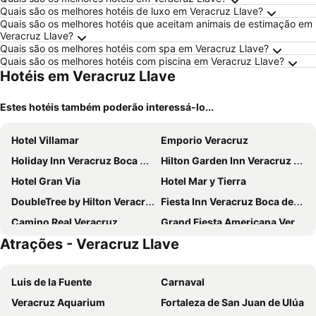
Quais são os melhores hotéis de luxo em Veracruz Llave?
Quais são os melhores hotéis que aceitam animais de estimação em
Veracruz Llave?
Quais são os melhores hotéis com spa em Veracruz Llave?
Quais são os melhores hotéis com piscina em Veracruz Llave?
Hotéis em Veracruz Llave
Estes hotéis também poderão interessá-lo...
Hotel Villamar
Emporio Veracruz
Holiday Inn Veracruz Boca Del Rio By Ihg
Hilton Garden Inn Veracruz Boca del Rio
Hotel Gran Via
Hotel Mar y Tierra
DoubleTree by Hilton Veracruz
Fiesta Inn Veracruz Boca del Rio
Camino Real Veracruz
Grand Fiesta Americana Veracruz
Atrações - Veracruz Llave
Hotel Oriente
Comfort Inn Veracruz
Hotel Central Veracruz
Hotel Puerto Inn
Luis de la Fuente
Carnaval
Holiday Inn Express Veracruz Centro Historico
Hotel Posada del Carmen
Veracruz Aquarium
Fortaleza de San Juan de Ulúa
Hotel Venedik
Hotel Porto Novo