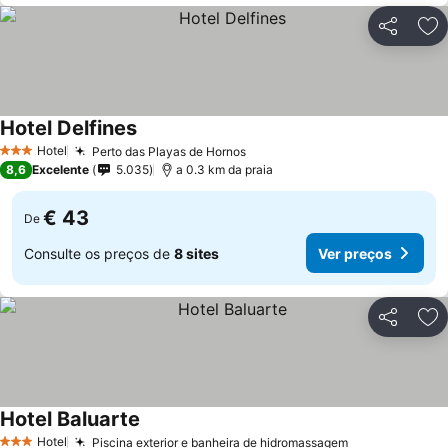
Partilhar
Ad
Hotel Delfines
Ver preços
Hotel
Perto das Playas de Hornos
Ver preços
3 Estrelas
8,6
Excelente
5.035
a 0.3 km da praia
€ 43
De
Consulte os preços de
8 sites
Ver preços
Partilhar
Ad
Hotel Baluarte
Ver preços
Hotel
Piscina exterior e banheira de hidromassagem
Ver preços