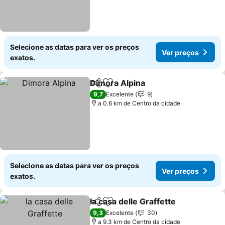
Selecione as datas para ver os preços
Ver preços
exatos.
Dimora Alpina
Partilhar
Adicionar aos favoritos
Ver preços
9,7
Excelente
9
a 0.6 km de Centro da cidade
Selecione as datas para ver os preços
Ver preços
exatos.
la casa delle Graffette
Partilhar
Adicionar aos favoritos
Ver 
9,3
Excelente
30
a 9.3 km de Centro da cidade