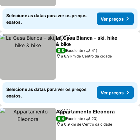
Selecione as datas para ver os preços
Ver preços
exatos.
La Casa Bianca - ski, hike
Partilhar
Adicionar aos favoritos
& bike
Ver preços
8,8
Excelente
41
a 8.9 km de Centro da cidade
Selecione as datas para ver os preços
Ver preços
exatos.
Appartamento Eleonora
Partilhar
Adicionar aos favoritos
Ve
9,4
Excelente
20
a 0.9 km de Centro da cidade