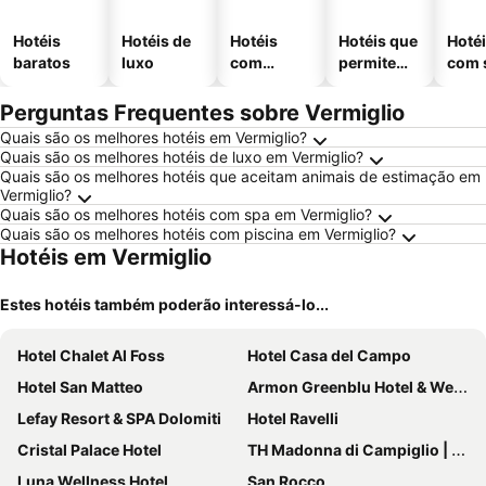
Hotéis
Hotéis de
Hotéis
Hotéis que
Hoté
baratos
luxo
com
permitem
com 
piscinas
animais
Perguntas Frequentes sobre Vermiglio
Quais são os melhores hotéis em Vermiglio?
Quais são os melhores hotéis de luxo em Vermiglio?
Quais são os melhores hotéis que aceitam animais de estimação em
Vermiglio?
Quais são os melhores hotéis com spa em Vermiglio?
Quais são os melhores hotéis com piscina em Vermiglio?
Hotéis em Vermiglio
Estes hotéis também poderão interessá-lo...
Hotel Chalet Al Foss
Hotel Casa del Campo
Hotel San Matteo
Armon Greenblu Hotel & Wellness
Lefay Resort & SPA Dolomiti
Hotel Ravelli
Cristal Palace Hotel
TH Madonna di Campiglio | Golf Hotel
Luna Wellness Hotel
San Rocco