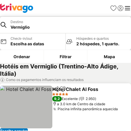
Favoritos
Iniciar
Me
Destino
Vermiglio
Check-in/out
Hóspedes e quartos
Escolha as datas
2 hóspedes, 1 quarto.
Ordenar
Filtrar
Mapa
Hotéis em Vermiglio (Trentino-Alto Ádige,
Itália)
Como os pagamentos influenciam os resultados
Hotel Chalet Al Foss
Partilhar
Adicionar aos favoritos
Ver p
5 Estrelas
9,2
Excelente
2.950
a 3.0 km de Centro da cidade
Piscina infinita panorâmica aquecida
Ver p
Escolha popular