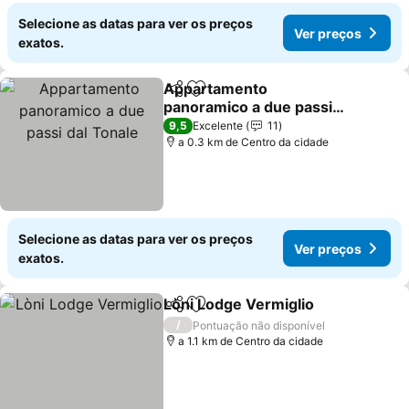
Selecione as datas para ver os preços
Ver preços
exatos.
Appartamento
Partilhar
Adicionar aos favoritos
panoramico a due passi
dal Tonale
Ver preços
9,5
Excelente
11
a 0.3 km de Centro da cidade
Selecione as datas para ver os preços
Ver preços
exatos.
Lòni Lodge Vermiglio
Partilhar
Adicionar aos favoritos
Ver 
/
Pontuação não disponível
a 1.1 km de Centro da cidade