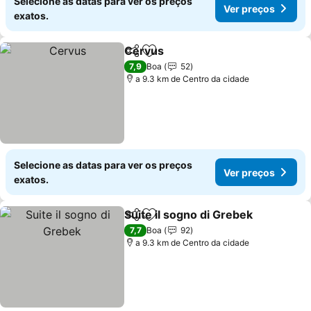
Selecione as datas para ver os preços
Ver preços
exatos.
Cervus
Partilhar
Adicionar aos favoritos
Ver preços
7,9
Boa
52
a 9.3 km de Centro da cidade
Selecione as datas para ver os preços
Ver preços
exatos.
Suite il sogno di Grebek
Partilhar
Adicionar aos favoritos
Ve
7,7
Boa
92
a 9.3 km de Centro da cidade