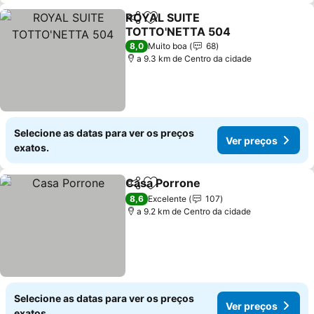
ROYAL SUITE
Partilhar
Adicionar aos favoritos
TOTTO'NETTA 504
Ver preços
8,0
Muito boa
68
a 9.3 km de Centro da cidade
Selecione as datas para ver os preços
Ver preços
exatos.
Casa Porrone
Partilhar
Adicionar aos favoritos
Ver preços
8,6
Excelente
107
a 9.2 km de Centro da cidade
Selecione as datas para ver os preços
Ver preços
exatos.