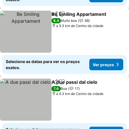
Be Smiling Appartament
Partilhar
Adicionar aos favoritos
V
8,4
Muito boa
68
a 9.3 km de Centro da cidade
Selecione as datas para ver os preços
Ver preços
exatos.
A due passi dal cielo
Partilhar
Adicionar aos favoritos
Ver p
7,6
Boa
17
a 9.3 km de Centro da cidade