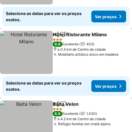
Selecione as datas para ver os preços
Ver preços
exatos.
Hotel Ristorante Milano
Partilhar
Adicionar aos favoritos
Ve
3 Estrelas
8,8
Excelente
402
a 0.5 km de Centro da cidade
Mobiliário artístico único em madeira
Ver p
Selecione as datas para ver os preços
Ver preços
exatos.
Baita Velon
Partilhar
Adicionar aos favoritos
Ver preços
3 Estrelas
8,8
Excelente
1.030
a 4.2 km de Centro da cidade
Refúgio familiar em chalé alpino
Ver preço