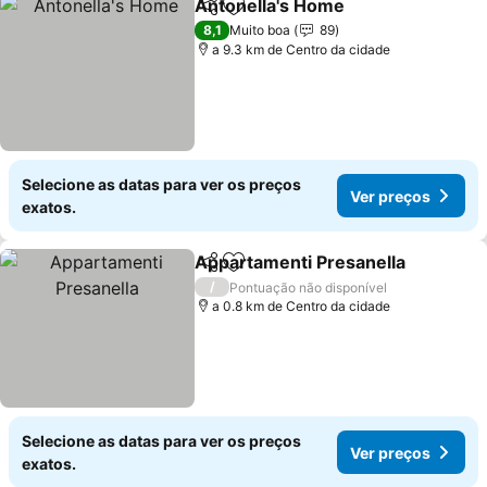
Antonella's Home
Partilhar
Adicionar aos favoritos
Ver preç
8,1
Muito boa
89
a 9.3 km de Centro da cidade
Selecione as datas para ver os preços
Ver preços
exatos.
Appartamenti Presanella
Partilhar
Adicionar aos favoritos
V
/
Pontuação não disponível
a 0.8 km de Centro da cidade
Selecione as datas para ver os preços
Ver preços
exatos.