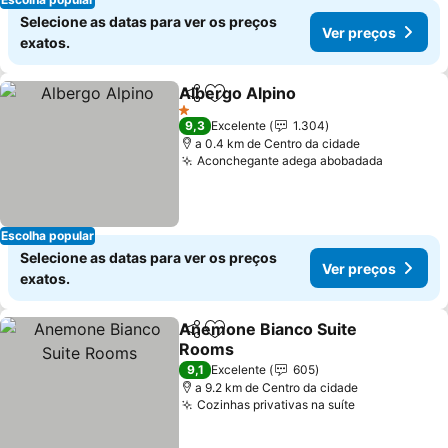
Selecione as datas para ver os preços
Ver preços
exatos.
Albergo Alpino
Partilhar
Adicionar aos favoritos
Ver preços
1 Estrelas
9,3
Excelente
1.304
a 0.4 km de Centro da cidade
Aconchegante adega abobadada
Ver preç
Escolha popular
Selecione as datas para ver os preços
Ver preços
exatos.
Anemone Bianco Suite
Partilhar
Adicionar aos favoritos
Rooms
Ver preços
9,1
Excelente
605
a 9.2 km de Centro da cidade
Cozinhas privativas na suíte
Ver preços