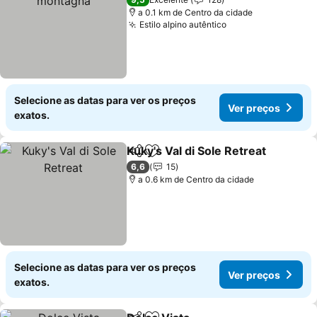
a 0.1 km de Centro da cidade
Estilo alpino autêntico
Ver preços
Selecione as datas para ver os preços
Ver preços
exatos.
Kuky's Val di Sole Retreat
Partilhar
Adicionar aos favoritos
V
6,6
15
a 0.6 km de Centro da cidade
Selecione as datas para ver os preços
Ver preços
exatos.