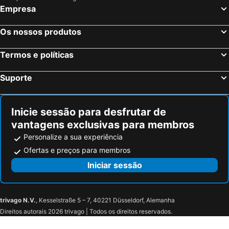
Empresa
Florença, Toscana Hotéis
Nápoles, Campanha Hotéis
Bolonha, Emília-Romanha Hotéis
Palermo, Sicília Hotéis
Os nossos produtos
Verona, Veneto Hotéis
Cagliari, Sardenha Hotéis
Termos e políticas
Suporte
Inicie sessão para desfrutar de
vantagens exclusivas para membros
Personalize a sua experiência
Ofertas e preços para membros
Iniciar sessão
trivago N.V.
, Kesselstraße 5 – 7, 40221 Düsseldorf, Alemanha
Direitos autorais 2026 trivago | Todos os direitos reservados.