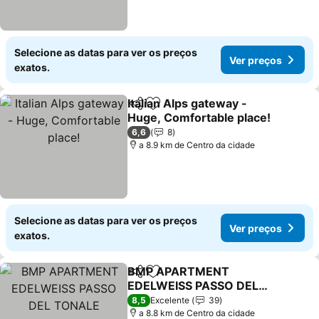
Selecione as datas para ver os preços
Ver preços
exatos.
Italian Alps gateway -
Partilhar
Adicionar aos favoritos
Huge, Comfortable place!
Ver preços
6,6
8
a 8.9 km de Centro da cidade
Selecione as datas para ver os preços
Ver preços
exatos.
BMP APARTMENT
Partilhar
Adicionar aos favoritos
EDELWEISS PASSO DEL
TONALE
Ver preços
8,5
Excelente
39
a 8.8 km de Centro da cidade