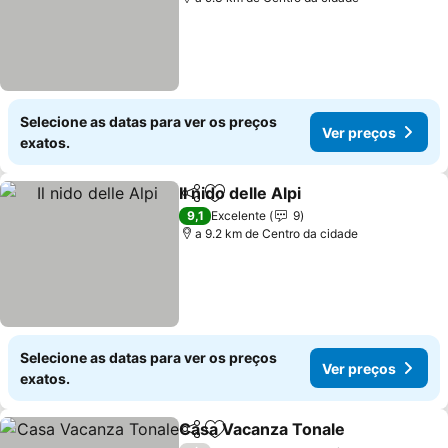
Selecione as datas para ver os preços
Ver preços
exatos.
Il nido delle Alpi
Partilhar
Adicionar aos favoritos
Ver preços
9,1
Excelente
9
a 9.2 km de Centro da cidade
Selecione as datas para ver os preços
Ver preços
exatos.
Casa Vacanza Tonale
Partilhar
Adicionar aos favoritos
Ver 