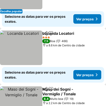
Escolha popular
Selecione as datas para ver os preços
Ver preços
exatos.
Locanda Locatori
Partilhar
Adicionar aos favoritos
Ver preç
3 Estrelas
7,5
Boa
466
a 8.6 km de Centro da cidade
Selecione as datas para ver os preços
Ver preços
exatos.
Maso dei Sogni -
Partilhar
Adicionar aos favoritos
Vermiglio / Tonale
Ver preços
8,4
Muito boa
19
a 2.2 km de Centro da cidade