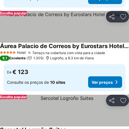
Escolha popular
Partilhar
Ad
Áurea Palacio de Correos by Eurostars Hotel Company
Ver preços
Hotel
Terraço na cobertura com vista para a cidade
Ver preços
5 Estrelas
9,1
Excelente
1.305
Logroño, a 8.3 km de Viana
€ 123
De
Consulte os preços de
10 sites
Ver preços
Escolha popular
Partilhar
Ad