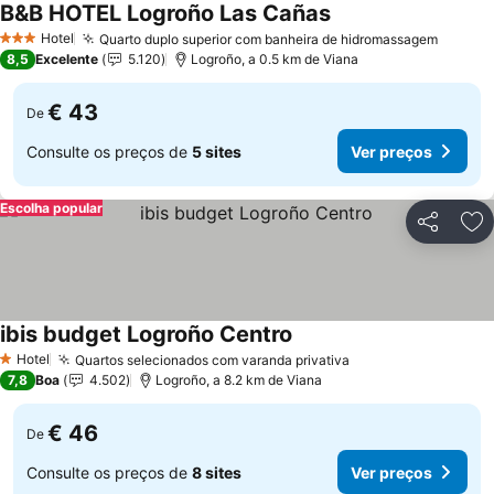
B&B HOTEL Logroño Las Cañas
Ver preços
Hotel
Quarto duplo superior com banheira de hidromassagem
Ver pr
3 Estrelas
8,5
Excelente
5.120
Logroño, a 0.5 km de Viana
€ 43
De
Consulte os preços de
5 sites
Ver preços
Escolha popular
Partilhar
Ad
ibis budget Logroño Centro
Ver preços
Hotel
Quartos selecionados com varanda privativa
Ver preços
1 Estrelas
7,8
Boa
4.502
Logroño, a 8.2 km de Viana
€ 46
De
Consulte os preços de
8 sites
Ver preços