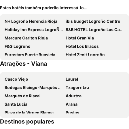
Estes hotéis também poderão interessá-lo...
NH Logroño Herencia Rioja
ibis budget Logroño Centro
Holiday Inn Express LogroÑo Rioja By Ihg
B&B HOTEL Logroño Las Cañas
Mercure Carlton Rioja
Hotel Gran Via
F&G Logroño
Hotel Los Bracos
Eurostars Fuerte Ruavieja
Hotel Zenit Logroño
Atrações - Viana
Eurostars Marqués de Vallejo
Palacio de Pujadas
Hotel San Camilo
Hotel Condes de Haro
Casco Viejo
Laurel
Hotel Ciudad de Logroño
Áurea Palacio de Correos by Eurostars Hotel Company
Bodegas Elciego-Marqués de Riscal
Txagorritxu
Hotel Rey Sancho
Sercotel Murrieta
Marqués de Riscal
Adurtza
Hotel Silken Villa de Laguardia
Sercotel Calle Mayor
Santa Lucía
Arana
AC Hotel La Rioja
El Olivo de Sansol
Plaza de la Virgen Blanca
Postas
Hotel Pachico
Sercotel Portales
Destinos populares
Gazalbide
Puente de San Juan de Ortega
Vianatxiki
Hospederia De Los Parajes