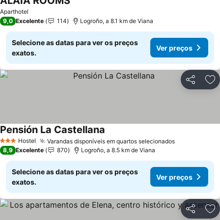
ALAIA ROOMS
Ver preços
Aparthotel
9,0
Excelente
114
Logroño, a 8.1 km de Viana
Selecione as datas para ver os preços
Ver preços
exatos.
Partilhar
Ad
Pensión La Castellana
Ver preços
Hostel
Varandas disponíveis em quartos selecionados
Ver preços
3 Estrelas
8,9
Excelente
870
Logroño, a 8.5 km de Viana
Selecione as datas para ver os preços
Ver preços
exatos.
Partilhar
Ad