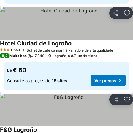
Partilhar
Ad
Hotel Ciudad de Logroño
Ver preços
Hotel
Buffet de café da manhã variado e de alta qualidade
Ver preç
3 Estrelas
8,2
Muito boa
7.340
Logroño, a 8.7 km de Viana
€ 60
De
Consulte os preços de
15 sites
Ver preços
Partilhar
Ad
F&G Logroño