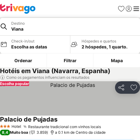
Favoritos
Iniciar
Me
Destino
Viana
Check-in/out
Hóspedes e quartos
Escolha as datas
2 hóspedes, 1 quarto.
Ordenar
Filtrar
Mapa
Hotéis em Viana (Navarra, Espanha)
Como os pagamentos influenciam os resultados
Escolha popular
Partilhar
Ad
Palacio de Pujadas
Ver preços
Hotel
Restaurante tradicional com vinhos locais
Ver preços
3 Estrelas
8,4
Muito boa
3.859
a 0.1 km de Centro da cidade