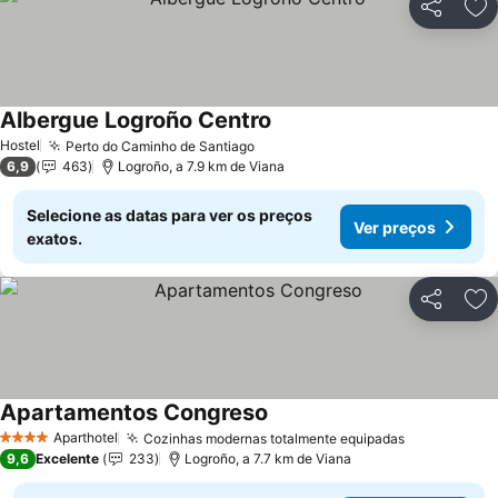
Partilhar
Ad
Albergue Logroño Centro
Ver preços
Hostel
Perto do Caminho de Santiago
Ver preços
6,9
463
Logroño, a 7.9 km de Viana
Selecione as datas para ver os preços
Ver preços
exatos.
Partilhar
Ad
Apartamentos Congreso
Ver preços
Aparthotel
Cozinhas modernas totalmente equipadas
Ver preços
4 Estrelas
9,6
Excelente
233
Logroño, a 7.7 km de Viana