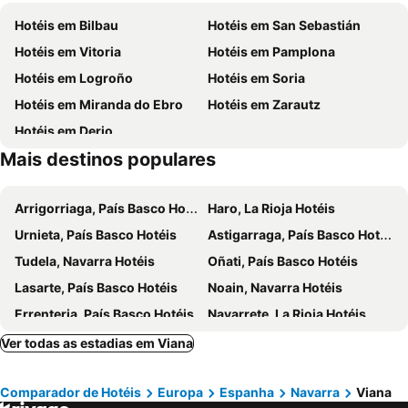
Gran Vía
Conjunto Histórico Artístico
Domus Selecta Real Casona De Las Amas
Hotel-Bodega Finca de Los Arandinos
Hotéis em Bilbau
Hotéis em San Sebastián
Tranvía
Santiago
Hotel Isasa
Hotel Villa de los Arcos
Hotéis em Vitoria
Hotéis em Pamplona
Ensanche
Lovaina
Hotel Restaurante Marixa
Hotel Castillo El Collado
Hotéis em Logroño
Hotéis em Soria
Zabalgana
Edificio de la Antigua Tabacalera
Hotel Bodega Fya - Grupo PiÉrola
Bodega-Hotel FyA
Hotéis em Miranda do Ebro
Hotéis em Zarautz
Palacio del Marqués del Puerto
Riojaforum
Hotéis em Derio
San Mateo
Casa de las Ciencias
Mais destinos populares
Archivo Histórico Provincial de Logroño
Parque del Ebro
Aeropuerto Logroño-Agoncillo
San Juan
Arrigorriaga, País Basco Hotéis
Haro, La Rioja Hotéis
Arriaga
Judizmendi
Urnieta, País Basco Hotéis
Astigarraga, País Basco Hotéis
Semana Santa
Independencia
Tudela, Navarra Hotéis
Oñati, País Basco Hotéis
Hospital de San José
Lasarte, País Basco Hotéis
Noain, Navarra Hotéis
Errenteria, País Basco Hotéis
Navarrete, La Rioja Hotéis
Durango, País Basco Hotéis
Azpeitia, País Basco Hotéis
Ver todas as estadias em Viana
Cenicero, La Rioja Hotéis
Elciego, País Basco Hotéis
Comparador de Hotéis
Europa
Espanha
Navarra
Viana
Eskoriatza, País Basco Hotéis
Loiu, País Basco Hotéis