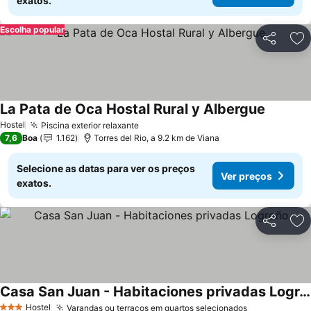
exatos.
Escolha popular
Partilhar
Ad
La Pata de Oca Hostal Rural y Albergue
Ver preç
Hostel
Piscina exterior relaxante
Ver preços
7,6
Boa
1.162
Torres del Rio, a 9.2 km de Viana
Selecione as datas para ver os preços
Ver preços
exatos.
Partilhar
Ad
Casa San Juan - Habitaciones privadas Logroño
Ver preços
Hostel
Varandas ou terraços em quartos selecionados
Ver preços