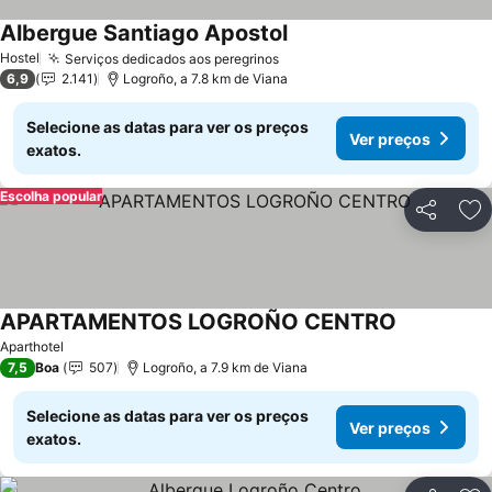
Albergue Santiago Apostol
Ver preços
Hostel
Serviços dedicados aos peregrinos
Ver preços
6,9
2.141
Logroño, a 7.8 km de Viana
Selecione as datas para ver os preços
Ver preços
exatos.
Escolha popular
Partilhar
Ad
APARTAMENTOS LOGROÑO CENTRO
Ver preços
Aparthotel
7,5
Boa
507
Logroño, a 7.9 km de Viana
Selecione as datas para ver os preços
Ver preços
exatos.