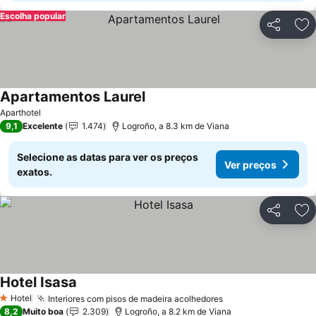
Escolha popular
Partilhar
Ad
Apartamentos Laurel
Ver preços
Aparthotel
9,1
Excelente
1.474
Logroño, a 8.3 km de Viana
Selecione as datas para ver os preços
Ver preços
exatos.
Partilhar
Ad
Hotel Isasa
Ver preços
Hotel
Interiores com pisos de madeira acolhedores
Ver preços
1 Estrelas
8,2
Muito boa
2.309
Logroño, a 8.2 km de Viana