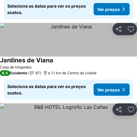
Selecione as datas para ver os preços
Ver preços
exatos.
Partilhar
Ad
Jardines de Viana
Ver preços
Casa de hóspedes
8,5
Excelente
87
a 1.1 km de Centro da cidade
Selecione as datas para ver os preços
Ver preços
exatos.
Partilhar
Ad