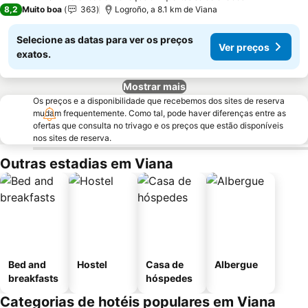
3 Estrelas
8,2
Muito boa
363
Logroño, a 8.1 km de Viana
Selecione as datas para ver os preços
Ver preços
exatos.
Mostrar mais
Os preços e a disponibilidade que recebemos dos sites de reserva
mudam frequentemente. Como tal, pode haver diferenças entre as
ofertas que consulta no trivago e os preços que estão disponíveis
nos sites de reserva.
Outras estadias em Viana
Bed and
Hostel
Casa de
Albergue
breakfasts
hóspedes
Categorias de hotéis populares em Viana