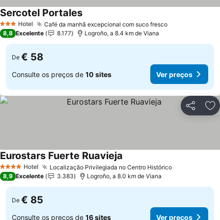
Sercotel Portales
Ver preços
Hotel
Café da manhã excepcional com suco fresco
Ver preços
3 Estrelas
8,8
Excelente
8.177
Logroño, a 8.4 km de Viana
€ 58
De
Consulte os preços de
10 sites
Ver preços
Partilhar
Ad
Eurostars Fuerte Ruavieja
Ver preços
Hotel
Localização Privilegiada no Centro Histórico
Ver preços
4 Estrelas
8,9
Excelente
3.383
Logroño, a 8.0 km de Viana
€ 85
De
Consulte os preços de
16 sites
Ver preços