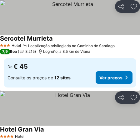
Partilhar
Ad
Sercotel Murrieta
Ver preços
Hotel
Localização privilegiada no Caminho de Santiago
Ver preços
3 Estrelas
7,9
Boa
8.215
Logroño, a 8.5 km de Viana
€ 45
De
Consulte os preços de
12 sites
Ver preços
Partilhar
Ad
Hotel Gran Via
Ver preços
Hotel
4 Estrelas