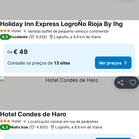
Holiday Inn Express LogroÑo Rioja By Ihg
Ver pr
Hotel
Variado buffet de pequeno-almoço continental
Ver preços
3 Estrelas
8,5
Excelente
8.292
Logroño, a 9.9 km de Viana
€ 49
De
Consulte os preços de
13 sites
Ver preços
Partilhar
Ad
Hotel Condes de Haro
Ver preços
Hotel
Localização central em rua de pedestres
Ver preços
3 Estrelas
8,3
Muito boa
4.600
Logroño, a 8.6 km de Viana