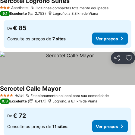
Sercotel Logroño Suites
Ver preços
Aparthotel
Cozinhas compactas totalmente equipadas
Ver preços
3 Estrelas
9,1
Excelente
2.753
Logroño, a 8.8 km de Viana
€ 85
De
Consulte os preços de
7 sites
Ver preços
Partilhar
Ad
Sercotel Calle Mayor
Ver preços
Hotel
Estacionamento no local para sua comodidade
Ver preços
4 Estrelas
9,3
Excelente
6.417
Logroño, a 8.1 km de Viana
€ 72
De
Consulte os preços de
11 sites
Ver preços