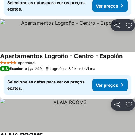
Selecione as datas para ver os preços
Ver preços
exatos.
Partilhar
Ad
Apartamentos Logroño - Centro - Espolón
Ver p
Aparthotel
5 Estrelas
9,3
Excelente
249
Logroño, a 8.2 km de Viana
Selecione as datas para ver os preços
Ver preços
exatos.
Partilhar
Ad