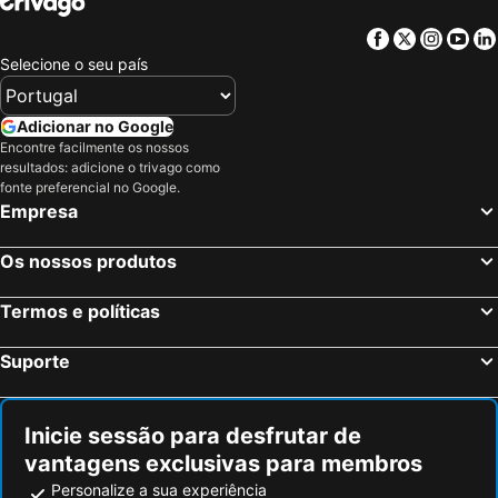
San Millán, País Basco Hotéis
Castejón, Navarra Hotéis
Facebook
Twitter
Insta
Yo
Olite, Navarra Hotéis
Laguardia, País Basco Hotéis
Selecione o seu país
San Sebastián, País Basco Hotéis
Vitoria, País Basco Hotéis
Pamplona, Navarra Hotéis
Biarritz, Aquitânia Hotéis
Adicionar no Google
Logroño, La Rioja Hotéis
Irun, País Basco Hotéis
Encontre facilmente os nossos
resultados: adicione o trivago como
Bayonne, Aquitânia Hotéis
Saint-Jean-de-Luz, Aquitânia Hotéis
fonte preferencial no Google.
Anglet, Aquitânia Hotéis
Islantilla, Andaluzia Hotéis
Empresa
Madrid, Madrid Hotéis
Benidorm, Valência Hotéis
Os nossos produtos
Sevilha, Andaluzia Hotéis
Barcelona, Catalunha Hotéis
Vigo, Galiza Hotéis
Sangenjo, Galiza Hotéis
Termos e políticas
Isla Cristina, Andaluzia Hotéis
Isla Canela, Andaluzia Hotéis
Suporte
Inicie sessão para desfrutar de
vantagens exclusivas para membros
Personalize a sua experiência