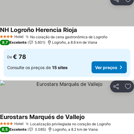
Partilhar
Ad
NH Logroño Herencia Rioja
Ver preços
Hotel
No coração da cena gastronômica de Logroño
Ver preços
4 Estrelas
8,7
Excelente
5.601
Logroño, a 8.6 km de Viana
€ 78
De
Consulte os preços de
15 sites
Ver preços
Partilhar
Ad
Eurostars Marqués de Vallejo
Ver preços
Hotel
Localização privilegiada no coração de Logroño
Ver preço
4 Estrelas
8,5
Excelente
3.085
Logroño, a 8.2 km de Viana