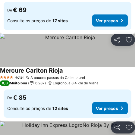
€ 69
De
Consulte os preços de
17 sites
Ver preços
Partilhar
Ad
Mercure Carlton Rioja
Ver preços
Hotel
A poucos passos da Calle Laurel
Ver preços
4 Estrelas
8,3
Muito boa
6.287
Logroño, a 8.4 km de Viana
€ 85
De
Consulte os preços de
12 sites
Ver preços
Partilhar
Ad