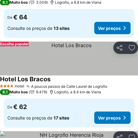
8,1
Muito boa
3.009
Logroño, a 8.8 km de Viana
€ 64
De
Consulte os preços de
13 sites
Ver preços
Escolha popular
Partilhar
Ad
Hotel Los Bracos
Ver preços
Hotel
A poucos passos da Calle Laurel de Logroño
Ver preços
4 Estrelas
8,1
Muito boa
9.479
Logroño, a 8.4 km de Viana
€ 62
De
Consulte os preços de
17 sites
Ver preços