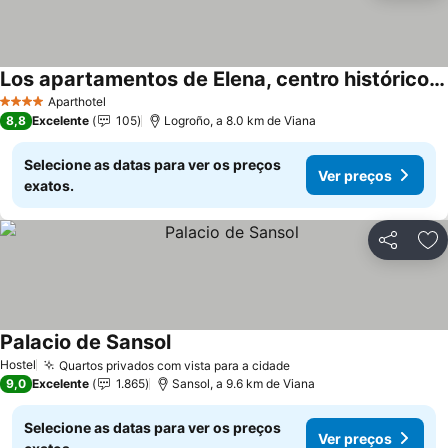
Los apartamentos de Elena, centro histórico y ascensor
Ver preços
Aparthotel
4 Estrelas
8,8
Excelente
105
Logroño, a 8.0 km de Viana
Selecione as datas para ver os preços
Ver preços
exatos.
Partilhar
Ad
Palacio de Sansol
Ver preços
Hostel
Quartos privados com vista para a cidade
Ver preços
9,0
Excelente
1.865
Sansol, a 9.6 km de Viana
Selecione as datas para ver os preços
Ver preços