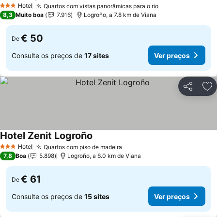
Ver preços
Hotel
Quartos com vistas panorâmicas para o rio
Ver preços
3 Estrelas
8,3
Muito boa
7.916
Logroño, a 7.8 km de Viana
€ 50
De
Consulte os preços de
17 sites
Ver preços
Partilhar
Ad
Hotel Zenit Logroño
Ver preços
Hotel
Quartos com piso de madeira
Ver preços
3 Estrelas
7,8
Boa
5.898
Logroño, a 6.0 km de Viana
€ 61
De
Consulte os preços de
15 sites
Ver preços