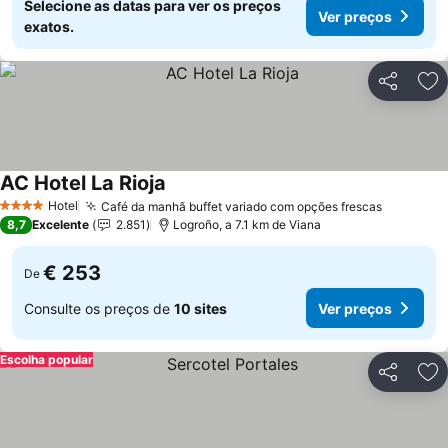
Selecione as datas para ver os preços
Ver preços
exatos.
Partilhar
Ad
AC Hotel La Rioja
Ver preços
Hotel
Café da manhã buffet variado com opções frescas
Ver preç
4 Estrelas
8,7
Excelente
2.851
Logroño, a 7.1 km de Viana
€ 253
De
Consulte os preços de
10 sites
Ver preços
Escolha popular
Partilhar
Ad