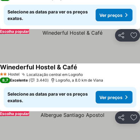
Selecione as datas para ver os preços
Ver preços
exatos.
Escolha popular
Partilhar
Ad
Winederful Hostel & Café
Ver preços
Hostel
Localização central em Logroño
Ver preços
2 Estrelas
8,7
Excelente
3.440
Logroño, a 8.0 km de Viana
Selecione as datas para ver os preços
Ver preços
exatos.
Escolha popular
Partilhar
Ad