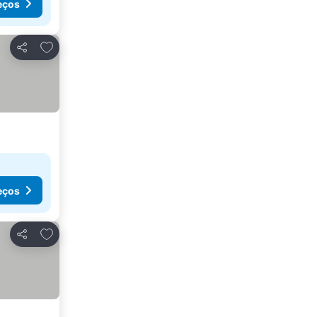
eços
Adicionar aos favoritos
Partilhar
eços
Adicionar aos favoritos
Partilhar