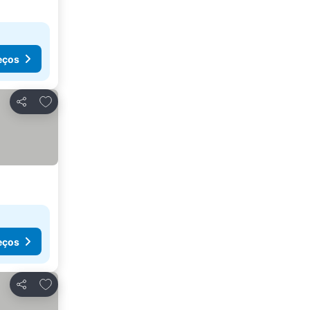
eços
Adicionar aos favoritos
Partilhar
eços
Adicionar aos favoritos
Partilhar