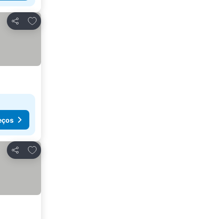
Adicionar aos favoritos
Partilhar
eços
Adicionar aos favoritos
Partilhar