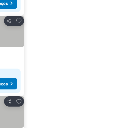
eços
Adicionar aos favoritos
Partilhar
eços
Adicionar aos favoritos
Partilhar