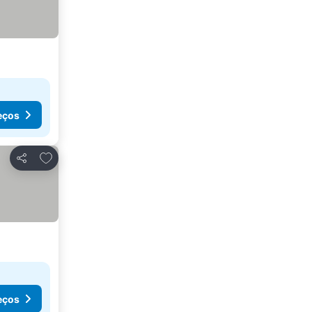
eços
Adicionar aos favoritos
Partilhar
eços