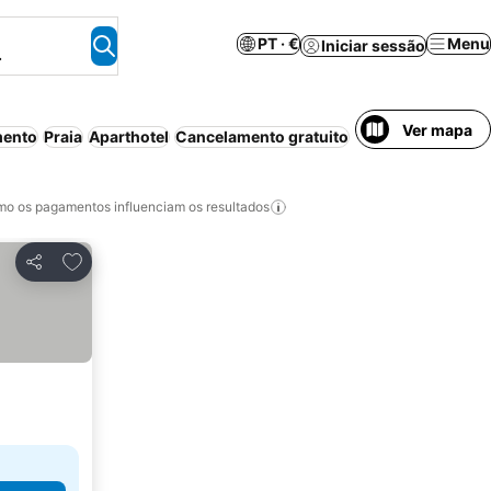
PT · €
Menu
Iniciar sessão
.
Ver mapa
mento
Praia
Aparthotel
Cancelamento gratuito
o os pagamentos influenciam os resultados
Adicionar aos favoritos
Partilhar