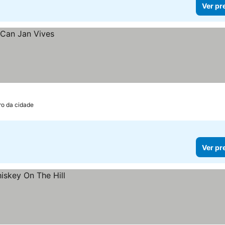
Ver pr
ro da cidade
Ver pr