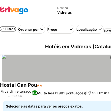
Destino
Filtros
Ordenar por
Preço
Localização
Hot
Hotéis em Vidreras (Catal
Hostal Can Pou
2 Estrelas
Ver preços
Jardim e terraço
Muito boa
(1.981 pontuações)
8,4
a 0.1 km de C
charmosos
Ver preços
Selecione as datas para ver os preços exatos.