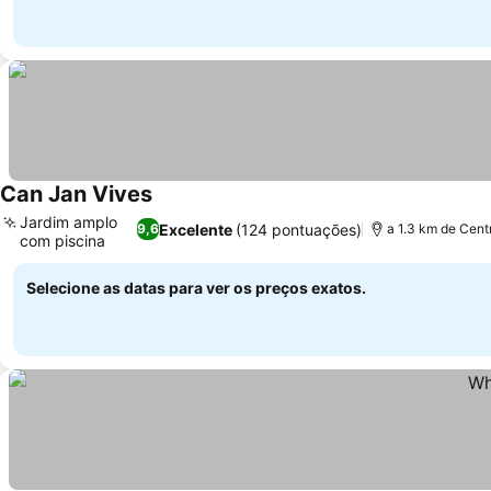
Can Jan Vives
Ver preços
Jardim amplo
Excelente
(124 pontuações)
9,6
a 1.3 km de Cent
com piscina
Ver preços
Selecione as datas para ver os preços exatos.