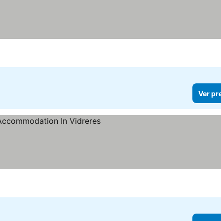
Ver pr
os