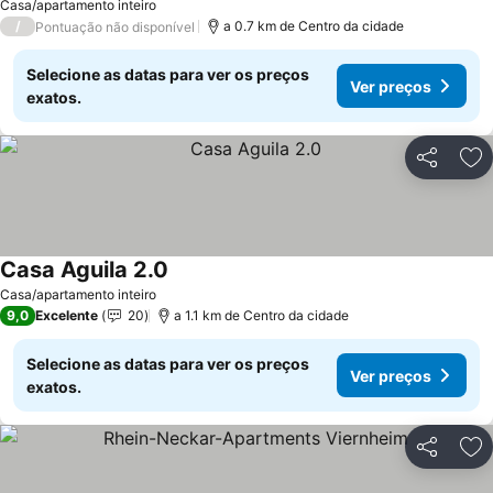
Casa/apartamento inteiro
/
a 0.7 km de Centro da cidade
Pontuação não disponível
Selecione as datas para ver os preços
Ver preços
exatos.
Partilhar
Ad
Casa Aguila 2.0
Ver preços
Casa/apartamento inteiro
9,0
Excelente
20
a 1.1 km de Centro da cidade
Selecione as datas para ver os preços
Ver preços
exatos.
Partilhar
Ad