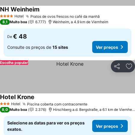
NH Weinheim
Ver preços
Hotel
Pratos de ovos frescos no café da manhã
Ver preços
4 Estrelas
8,1
Muito boa
6.777
Weinheim, a 4.9 km de Viernheim
€ 48
De
Consulte os preços de
15 sites
Ver preços
Escolha popular
Partilhar
Ad
Hotel Krone
Ver preços
Hotel
Piscina coberta com contracorrente
Ver preços
3 Estrelas
8,0
Muito boa
2.376
Hirschberg a.d. Bergstraße, a 6.1 km de Viernhei
Selecione as datas para ver os preços
Ver preços
exatos.