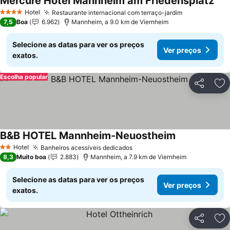
Mercure Hotel Mannheim am Friedensplatz
Ver
Hotel
Restaurante internacional com terraço-jardim
Ver preços
4 Estrelas
7,5
Boa
6.962
Mannheim, a 9.0 km de Viernheim
Selecione as datas para ver os preços
Ver preços
exatos.
Escolha popular
Partilhar
Ad
B&B HOTEL Mannheim-Neuostheim
Ver preços
Hotel
Banheiros acessíveis dedicados
Ver preços
2 Estrelas
8,3
Muito boa
2.883
Mannheim, a 7.9 km de Viernheim
Selecione as datas para ver os preços
Ver preços
exatos.
Partilhar
Ad