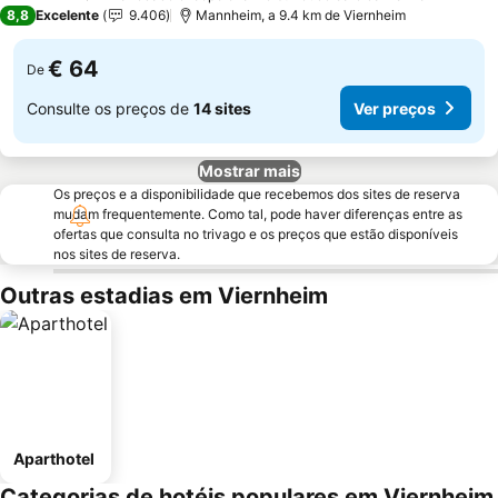
4 Estrelas
8,8
Excelente
9.406
Mannheim, a 9.4 km de Viernheim
€ 64
De
Consulte os preços de
14 sites
Ver preços
Mostrar mais
Os preços e a disponibilidade que recebemos dos sites de reserva
mudam frequentemente. Como tal, pode haver diferenças entre as
ofertas que consulta no trivago e os preços que estão disponíveis
nos sites de reserva.
Outras estadias em Viernheim
Aparthotel
Categorias de hotéis populares em Viernheim