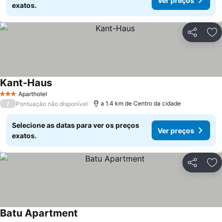
Ver preços
exatos.
Partilhar
Ad
Kant-Haus
Ver preços
Aparthotel
3 Estrelas
/
a 1.4 km de Centro da cidade
Pontuação não disponível
Selecione as datas para ver os preços
Ver preços
exatos.
Partilhar
Ad
Batu Apartment
Ver preços