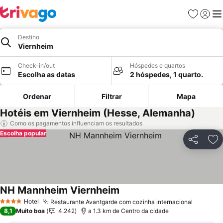
Favoritos
Iniciar
Me
Destino
Viernheim
Check-in/out
Hóspedes e quartos
Escolha as datas
2 hóspedes, 1 quarto.
Ordenar
Filtrar
Mapa
Hotéis em Viernheim (Hesse, Alemanha)
Como os pagamentos influenciam os resultados
Escolha popular
Partilhar
Ad
NH Mannheim Viernheim
Ver preços
Hotel
Restaurante Avantgarde com cozinha internacional
Ver pre
4 Estrelas
8,1
Muito boa
4.242
a 1.3 km de Centro da cidade