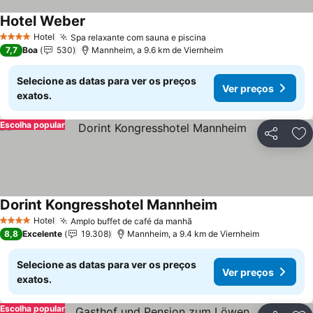
Hotel Weber
Ver preços
Hotel
Spa relaxante com sauna e piscina
Ver preços
4 Estrelas
7,7
Boa
530
Mannheim, a 9.6 km de Viernheim
Selecione as datas para ver os preços
Ver preços
exatos.
Escolha popular
Partilhar
Ad
Dorint Kongresshotel Mannheim
Ver preços
Hotel
Amplo buffet de café da manhã
Ver preços
4 Estrelas
8,8
Excelente
19.308
Mannheim, a 9.4 km de Viernheim
Selecione as datas para ver os preços
Ver preços
exatos.
Escolha popular