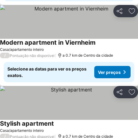
Partilhar
Ad
Modern apartment in Viernheim
Ver preços
Casa/apartamento inteiro
/
a 0.7 km de Centro da cidade
Pontuação não disponível
Selecione as datas para ver os preços
Ver preços
exatos.
Partilhar
Ad
Stylish apartment
Ver preços
Casa/apartamento inteiro
/
a 0.7 km de Centro da cidade
Pontuação não disponível