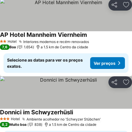
Partilhar
Ad
AP Hotel Mannheim Viernheim
Ver preços
Hotel
Interiores modernos e recém-renovados
Ver preços
2 Estrelas
7,6
Boa
1.654
a 1.5 km de Centro da cidade
Selecione as datas para ver os preços
Ver preços
exatos.
Partilhar
Ad
Donnici im Schwyzerhüsli
Ver preços
Hotel
Ambiente acolhedor no 'Schwyzer Stübchen'
Ver preços
3 Estrelas
8,2
Muito boa
838
a 1.5 km de Centro da cidade