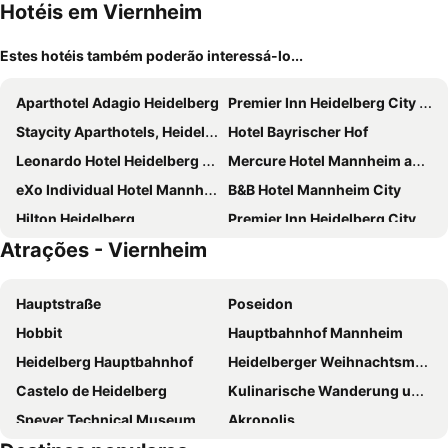
Hotéis em Viernheim
Estes hotéis também poderão interessá-lo...
Aparthotel Adagio Heidelberg
Premier Inn Heidelberg City Centre
Staycity Aparthotels, Heidelberg
Hotel Bayrischer Hof
Leonardo Hotel Heidelberg City Center
Mercure Hotel Mannheim am Rathaus
eXo Individual Hotel Mannheim - By SuperFly Hotels
B&B Hotel Mannheim City
Hilton Heidelberg
Premier Inn Heidelberg City Bahnstadt
Atrações - Viernheim
Holiday Inn - The Niu, Square Mannheim By Ihg
NH Mannheim
Premier Inn Mannheim City Centre
Moxy Ludwigshafen
Hauptstraße
Poseidon
ATLANTIC Hotel Heidelberg
MEININGER Hotel Heidelberg Hauptbahnhof
Hobbit
Hauptbahnhof Mannheim
hotelo Heidelberg
Leonardo Hotel Heidelberg
Heidelberg Hauptbahnhof
Heidelberger Weihnachtsmarkt
Leonardo Hotel Mannheim-Ladenburg
Intercityhotel Heidelberg
Castelo de Heidelberg
Kulinarische Wanderung um Obst Spargel und Wein
Hotel Heidelberger Hof
Pension Jeske Heidelberg
Speyer Technical Museum
Akropolis
eXo Square Heidelberg-Schwetzingen - By SuperFly Hotels
NH Mannheim Viernheim