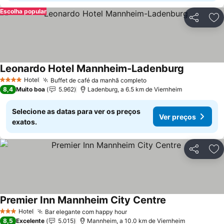
Escolha popular
Partilhar
Ad
Leonardo Hotel Mannheim-Ladenburg
Ver preço
Hotel
Buffet de café da manhã completo
Ver preços
4 Estrelas
8,4
Muito boa
5.962
Ladenburg, a 6.5 km de Viernheim
Selecione as datas para ver os preços
Ver preços
exatos.
Partilhar
Ad
Premier Inn Mannheim City Centre
Ver preços
Hotel
Bar elegante com happy hour
Ver preços
3 Estrelas
8,5
Excelente
5.015
Mannheim, a 10.0 km de Viernheim