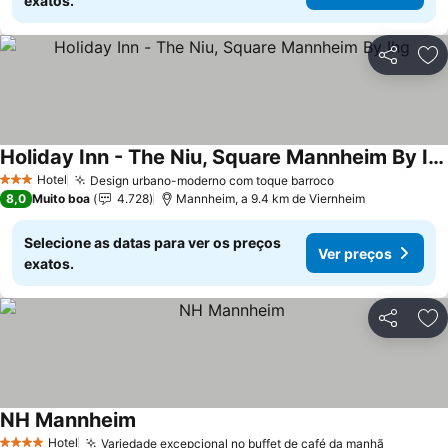
exatos.
Partilhar
Ad
Holiday Inn - The Niu, Square Mannheim By Ihg
Ver preços
Hotel
Design urbano-moderno com toque barroco
Ver preços
3 Estrelas
8,0
Muito boa
4.728
Mannheim, a 9.4 km de Viernheim
Selecione as datas para ver os preços
Ver preços
exatos.
Partilhar
Ad
NH Mannheim
Ver preços
Hotel
Variedade excepcional no buffet de café da manhã
Ver pre