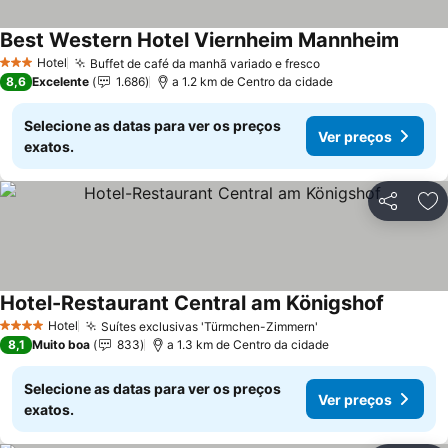
Best Western Hotel Viernheim Mannheim
Ver pr
Hotel
Buffet de café da manhã variado e fresco
Ver preços
3 Estrelas
8,6
Excelente
1.686
a 1.2 km de Centro da cidade
Selecione as datas para ver os preços
Ver preços
exatos.
Partilhar
Ad
Hotel-Restaurant Central am Königshof
Ver pre
Hotel
Suítes exclusivas 'Türmchen-Zimmern'
Ver preços
4 Estrelas
8,1
Muito boa
833
a 1.3 km de Centro da cidade
Selecione as datas para ver os preços
Ver preços
exatos.