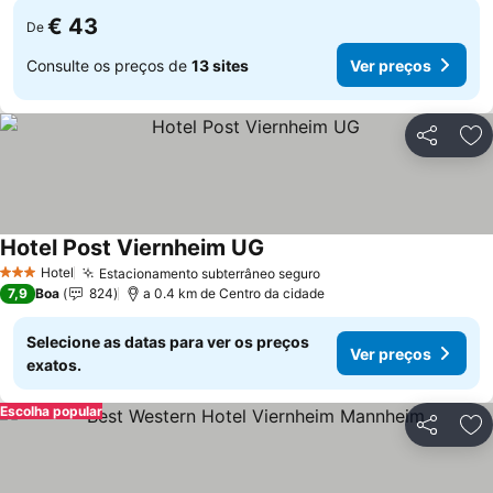
€ 43
De
Consulte os preços de
13 sites
Ver preços
Partilhar
Ad
Hotel Post Viernheim UG
Ver preços
Hotel
Estacionamento subterrâneo seguro
Ver preços
3 Estrelas
7,9
Boa
824
a 0.4 km de Centro da cidade
Selecione as datas para ver os preços
Ver preços
exatos.
Escolha popular
Partilhar
Ad