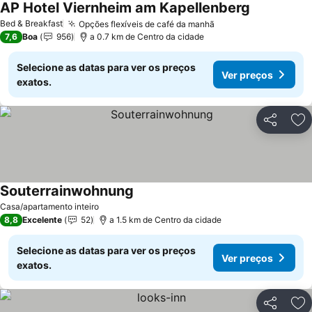
AP Hotel Viernheim am Kapellenberg
Ver preços
Bed & Breakfast
Opções flexíveis de café da manhã
Ver preços
7,6
Boa
956
a 0.7 km de Centro da cidade
Selecione as datas para ver os preços
Ver preços
exatos.
Partilhar
Ad
Souterrainwohnung
Ver preços
Casa/apartamento inteiro
8,8
Excelente
52
a 1.5 km de Centro da cidade
Selecione as datas para ver os preços
Ver preços
exatos.
Partilhar
Ad