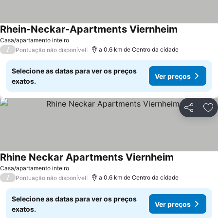
Rhein-Neckar-Apartments Viernheim
Ver preços
Casa/apartamento inteiro
/
a 0.6 km de Centro da cidade
Pontuação não disponível
Selecione as datas para ver os preços
Ver preços
exatos.
Partilhar
Ad
Rhine Neckar Apartments Viernheim
Ver preços
Casa/apartamento inteiro
/
a 0.6 km de Centro da cidade
Pontuação não disponível
Selecione as datas para ver os preços
Ver preços
exatos.