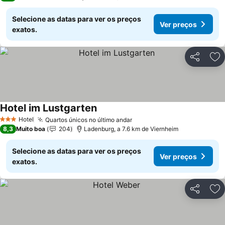
Selecione as datas para ver os preços
Ver preços
exatos.
Partilhar
Ad
Hotel im Lustgarten
Ver preços
Hotel
Quartos únicos no último andar
Ver preços
3 Estrelas
8,3
Muito boa
204
Ladenburg, a 7.6 km de Viernheim
Selecione as datas para ver os preços
Ver preços
exatos.
Partilhar
Ad