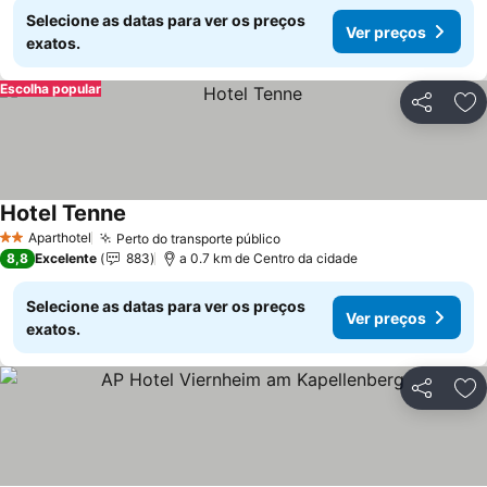
Selecione as datas para ver os preços
Ver preços
exatos.
Escolha popular
Partilhar
Ad
Hotel Tenne
Ver preços
Aparthotel
Perto do transporte público
Ver preços
2 Estrelas
8,8
Excelente
883
a 0.7 km de Centro da cidade
Selecione as datas para ver os preços
Ver preços
exatos.
Partilhar
Ad