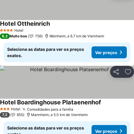
Hotel Ottheinrich
Ver preços
Hotel
4 Estrelas
8,2
Muito boa
756
Weinheim, a 6.7 km de Viernheim
Selecione as datas para ver os preços
Ver preços
exatos.
Partilhar
Ad
Hotel Boardinghouse Plataenenhof
Ver preços
Hotel
Comodidades para a família
Ver preços
3 Estrelas
7,2
855
Mannheim, a 5.0 km de Viernheim
Selecione as datas para ver os preços
Ver preços