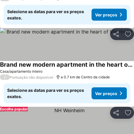
Selecione as datas para ver os preços
Ver preços
exatos.
Partilhar
Ad
Brand new modern apartment in the heart of Viernheim
Ver preços
Casa/apartamento inteiro
/
a 0.7 km de Centro da cidade
Pontuação não disponível
Selecione as datas para ver os preços
Ver preços
exatos.
Escolha popular
Partilhar
Ad