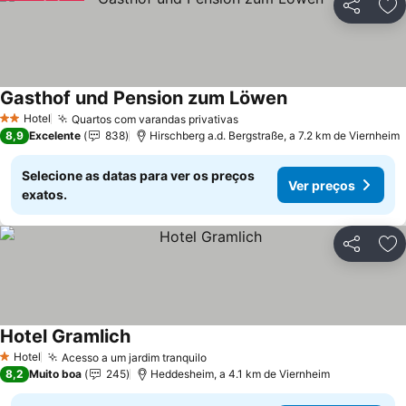
Partilhar
Ad
Gasthof und Pension zum Löwen
Ver preços
Hotel
Quartos com varandas privativas
Ver preços
2 Estrelas
8,9
Excelente
838
Hirschberg a.d. Bergstraße, a 7.2 km de Viernheim
Selecione as datas para ver os preços
Ver preços
exatos.
Partilhar
Ad
Hotel Gramlich
Ver preços
Hotel
Acesso a um jardim tranquilo
Ver preços
1 Estrelas
8,2
Muito boa
245
Heddesheim, a 4.1 km de Viernheim