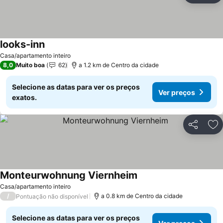
looks-inn
Ver preços
Casa/apartamento inteiro
8,0
Muito boa
62
a 1.2 km de Centro da cidade
Selecione as datas para ver os preços
Ver preços
exatos.
Partilhar
Ad
Monteurwohnung Viernheim
Ver preços
Casa/apartamento inteiro
/
a 0.8 km de Centro da cidade
Pontuação não disponível
Selecione as datas para ver os preços