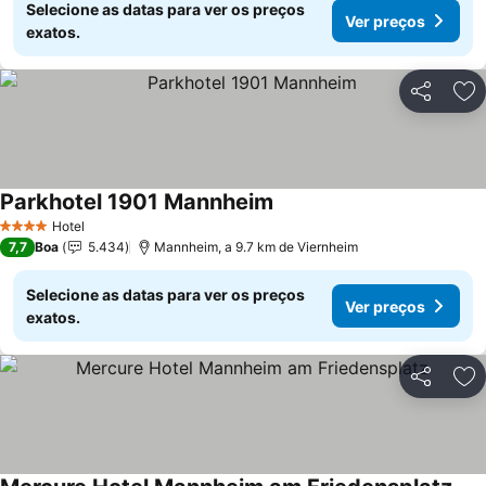
Selecione as datas para ver os preços
Ver preços
exatos.
Partilhar
Ad
Parkhotel 1901 Mannheim
Ver preços
Hotel
4 Estrelas
7,7
Boa
5.434
Mannheim, a 9.7 km de Viernheim
Selecione as datas para ver os preços
Ver preços
exatos.
Partilhar
Ad