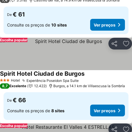
7,4
3.518
Castrillo del Val, a 14.9 km de Villaescusa la Sombría
€ 61
De
Consulte os preços de
10 sites
Ver preços
Escolha popular
Partilhar
Ad
Spirit Hotel Ciudad de Burgos
Ver preços
Hotel
Experiência Poseidon Spa Suite
Ver preços
3 Estrelas
8,7
Excelente
12.422
Burgos, a 14.1 km de Villaescusa la Sombría
€ 66
De
Consulte os preços de
8 sites
Ver preços
Escolha popular