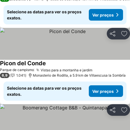
Selecione as datas para ver os preços
Ver preços
exatos.
Partilhar
Ad
Picon del Conde
Ver preços
Parque de campismo
Vistas para a montanha e jardim
Ver preços
6,9
1.041
Monasterio de Rodilla, a 5.9 km de Villaescusa la Sombría
Selecione as datas para ver os preços
Ver preços
exatos.
Partilhar
Ad