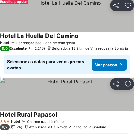
Escolha popular
Partilhar
Ad
Hotel La Huella Del Camino
Ver preços
Hotel
Decoração peculiar e de bom gosto
Ver preços
9,0
Excelente
2.218
Belorado, a 18.9 km de Villaescusa la Sombría
Selecione as datas para ver os preços
Ver preços
exatos.
Partilhar
Ad
Hotel Rural Papasol
Ver preços
Hotel
Charme rural histórico
Ver preços
3 Estrelas
6,2
74
Atapuerca, a 8.3 km de Villaescusa la Sombría