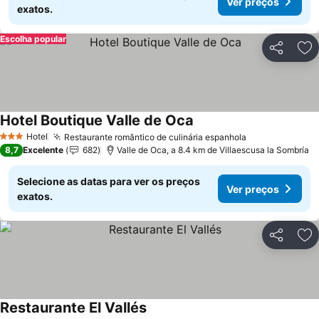
Ver preços
exatos.
Escolha popular
Partilhar
Ad
Hotel Boutique Valle de Oca
Ver preços
Hotel
Restaurante romântico de culinária espanhola
Ver preços
3 Estrelas
8,7
Excelente
682
Valle de Oca, a 8.4 km de Villaescusa la Sombría
Selecione as datas para ver os preços
Ver preços
exatos.
Partilhar
Ad
Restaurante El Vallés
Ver preços