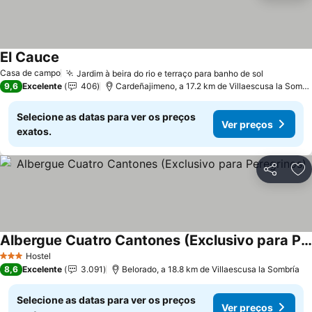
El Cauce
Ver preços
Casa de campo
Jardim à beira do rio e terraço para banho de sol
Ver preç
9,6
Excelente
406
Cardeñajimeno, a 17.2 km de Villaescusa la Sombr
Selecione as datas para ver os preços
Ver preços
exatos.
Partilhar
Ad
Albergue Cuatro Cantones (Exclusivo para Peregrinos)
Ver preços
Hostel
3 Estrelas
8,6
Excelente
3.091
Belorado, a 18.8 km de Villaescusa la Sombría
Selecione as datas para ver os preços
Ver preços