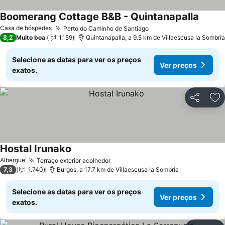
Boomerang Cottage B&B - Quintanapalla
Ver pr
Casa de hóspedes
Perto do Caminho de Santiago
Ver preços
8,2
Muito boa
1.159
Quintanapalla, a 9.5 km de Villaescusa la Sombría
Selecione as datas para ver os preços
Ver preços
exatos.
Partilhar
Ad
Hostal Irunako
Ver preços
Albergue
Terraço exterior acolhedor
Ver preços
7,3
1.740
Burgos, a 17.7 km de Villaescusa la Sombría
Selecione as datas para ver os preços
Ver preços
exatos.