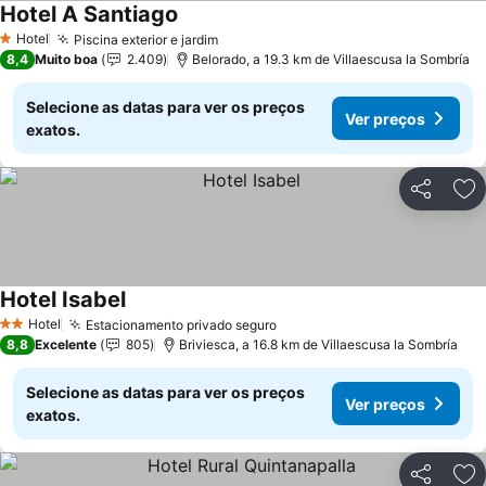
Hotel A Santiago
Ver preços
Hotel
Piscina exterior e jardim
Ver preços
1 Estrelas
8,4
Muito boa
2.409
Belorado, a 19.3 km de Villaescusa la Sombría
Selecione as datas para ver os preços
Ver preços
exatos.
Partilhar
Ad
Hotel Isabel
Ver preços
Hotel
Estacionamento privado seguro
Ver preços
2 Estrelas
8,8
Excelente
805
Briviesca, a 16.8 km de Villaescusa la Sombría
Selecione as datas para ver os preços
Ver preços
exatos.
Partilhar
Ad