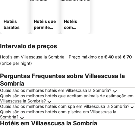
Hotéis
Hotéis que
Hotéis
baratos
permitem
com
animais
estaciona
mento
Intervalo de preços
Hotéis em Villaescusa la Sombría -
Preço máximo
de
‎€ 40
até
‎€ 70
(price per night)
Perguntas Frequentes sobre Villaescusa la
Sombría
Quais são os melhores hotéis em Villaescusa la Sombría?
Quais são os melhores hotéis que aceitam animais de estimação em
Villaescusa la Sombría?
Quais são os melhores hotéis com spa em Villaescusa la Sombría?
Quais são os melhores hotéis com piscina em Villaescusa la
Sombría?
Hotéis em Villaescusa la Sombría