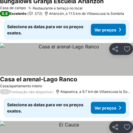
Bungalows Granja Escuela Arlanzón
Ver preços
Casa de campo
Restaurante e terraço no local
Ver preços
8,8
Excelente
372
Arlanzón, a 11.5 km de Villaescusa la Sombría
Selecione as datas para ver os preços
Ver preços
exatos.
Partilhar
Ad
Casa el arenal-Lago Ranco
Ver preços
Casa/apartamento inteiro
/
Atapuerca, a 9.7 km de Villaescusa la Somb
Pontuação não disponível
Selecione as datas para ver os preços
Ver preços
exatos.
Partilhar
Ad