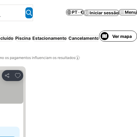
PT · €
Menu
Iniciar sessão
.
Ver mapa
cluído
Piscina
Estacionamento
Cancelamento gratuito
o os pagamentos influenciam os resultados
Adicionar aos favoritos
Partilhar