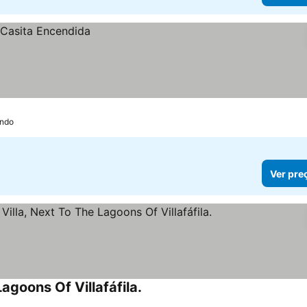
ando
Ver pre
agoons Of Villafáfila.
Ver preços