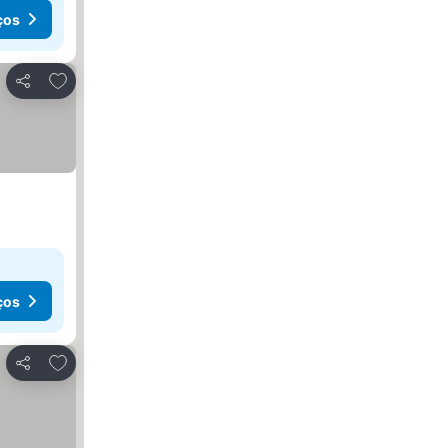
ços
Adicionar aos favoritos
Partilhar
ços
Adicionar aos favoritos
Partilhar