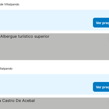
 de Villalpando
Ver pre
ços
llalpando
Ver pre