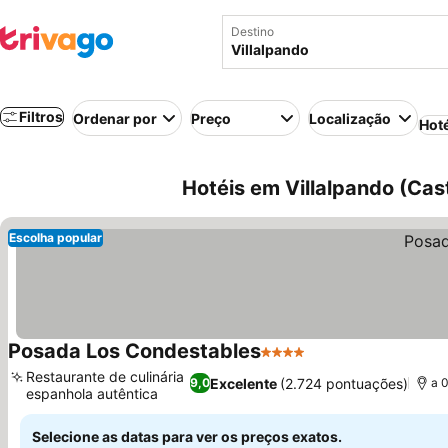
Destino
Filtros
Ordenar por
Preço
Localização
Hot
Hotéis em Villalpando (Cas
Escolha popular
Posada Los Condestables
4 Estrelas
Ver preços
Restaurante de culinária
Excelente
(2.724 pontuações)
9,0
a 
espanhola autêntica
Ver preços
Selecione as datas para ver os preços exatos.