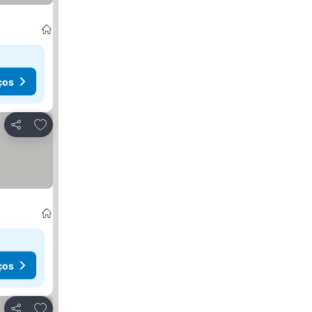
ços
Adicionar aos favoritos
Partilhar
ços
Adicionar aos favoritos