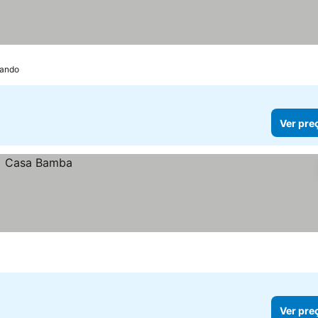
pando
Ver pre
Ver pre