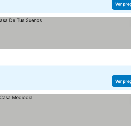
Ver pre
Ver pre