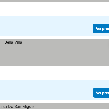
Ver pre
Ver pre