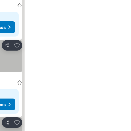
ços
Adicionar aos favoritos
Partilhar
ços
Adicionar aos favoritos
Partilhar