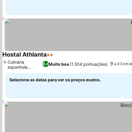
Hostal Athlanta
2 Estrelas
Ver preços
Culinária
Muito boa
(1.304 pontuações)
8,4
a 0.5 km d
espanhola
Ver preços
tradicional
Selecione as datas para ver os preços exatos.