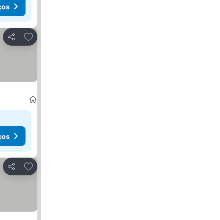
ços
Adicionar aos favoritos
Partilhar
ços
Adicionar aos favoritos
Partilhar