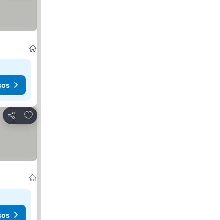
ços
Adicionar aos favoritos
Partilhar
ços