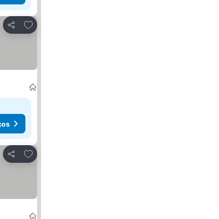
Adicionar aos favoritos
Partilhar
ços
Adicionar aos favoritos
Partilhar