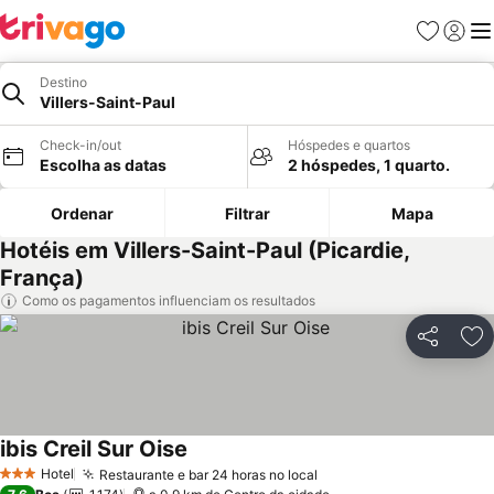
Favoritos
Iniciar
Me
Destino
Villers-Saint-Paul
Check-in/out
Hóspedes e quartos
Escolha as datas
2 hóspedes, 1 quarto.
Ordenar
Filtrar
Mapa
Hotéis em Villers-Saint-Paul (Picardie,
França)
Como os pagamentos influenciam os resultados
Partilhar
Ad
ibis Creil Sur Oise
Hotel
Restaurante e bar 24 horas no local
3 Estrelas