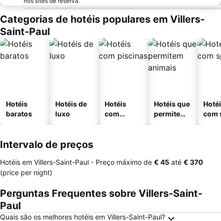
nos sites de reserva.
Categorias de hotéis populares em Villers-
Saint-Paul
Hotéis
Hotéis de
Hotéis
Hotéis que
Hoté
baratos
luxo
com
permitem
com 
piscinas
animais
Intervalo de preços
Hotéis em Villers-Saint-Paul -
Preço máximo
de
‎€ 45
até
‎€ 370
(price per night)
Perguntas Frequentes sobre Villers-Saint-
Paul
Quais são os melhores hotéis em Villers-Saint-Paul?