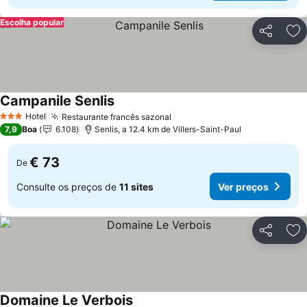
Escolha popular
Partilhar
Ad
Campanile Senlis
Hotel
Restaurante francês sazonal
3 Estrelas
7,9
Boa
6.108
Senlis, a 12.4 km de Villers-Saint-Paul
€ 73
De
Consulte os preços de
11 sites
Ver preços
Partilhar
Ad
Domaine Le Verbois