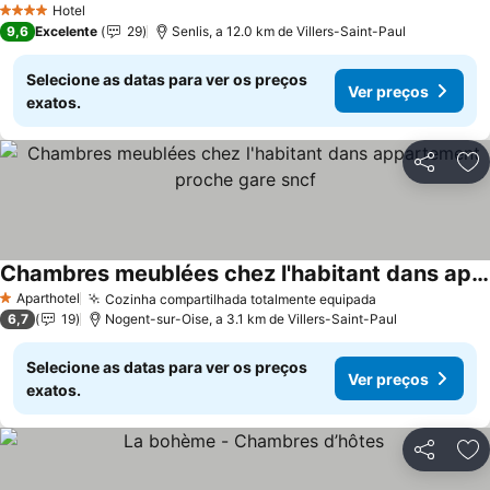
Hotel
4 Estrelas
9,6
Excelente
29
Senlis, a 12.0 km de Villers-Saint-Paul
Selecione as datas para ver os preços
Ver preços
exatos.
Partilhar
Ad
Chambres meublées chez l'habitant dans appartement proche gare sncf
Aparthotel
Cozinha compartilhada totalmente equipada
1 Estrelas
6,7
19
Nogent-sur-Oise, a 3.1 km de Villers-Saint-Paul
Selecione as datas para ver os preços
Ver preços
exatos.
Partilhar
Ad