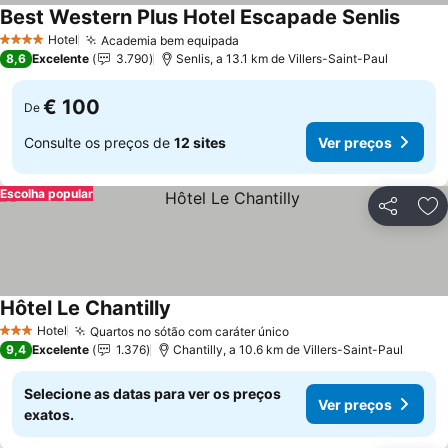
Best Western Plus Hotel Escapade Senlis
Hotel
Academia bem equipada
4 Estrelas
8,6
Excelente
3.790
Senlis, a 13.1 km de Villers-Saint-Paul
€ 100
De
Consulte os preços de
12 sites
Ver preços
Escolha popular
Partilhar
Ad
Hôtel Le Chantilly
Hotel
Quartos no sótão com caráter único
3 Estrelas
9,4
Excelente
1.376
Chantilly, a 10.6 km de Villers-Saint-Paul
Selecione as datas para ver os preços
Ver preços
exatos.