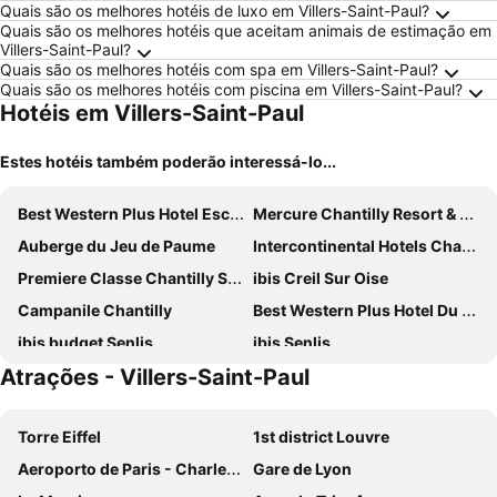
Quais são os melhores hotéis de luxo em Villers-Saint-Paul?
Quais são os melhores hotéis que aceitam animais de estimação em
Villers-Saint-Paul?
Quais são os melhores hotéis com spa em Villers-Saint-Paul?
Quais são os melhores hotéis com piscina em Villers-Saint-Paul?
Hotéis em Villers-Saint-Paul
Estes hotéis também poderão interessá-lo...
Best Western Plus Hotel Escapade Senlis
Mercure Chantilly Resort & Conventions
Auberge du Jeu de Paume
Intercontinental Hotels Chantilly Chateau Mont Royal By Ihg
Premiere Classe Chantilly Sud Luzarches
ibis Creil Sur Oise
Campanile Chantilly
Best Western Plus Hotel Du Parc Chantilly
ibis budget Senlis
ibis Senlis
Atrações - Villers-Saint-Paul
B&B HOTEL Creil Chantilly
Hotel de L'Oise
Campanile Senlis
Hôtel La Nonette ASTERIX, CDG AIRPORT & PARIS CENTRE
Torre Eiffel
1st district Louvre
Premiere Classe Creil - Villers Saint Paul
Relais De La Haute Pommeraye
Aeroporto de Paris - Charles de Gaulle
Gare de Lyon
Kyriad Chantilly
Le Grand Pavillon Chantilly