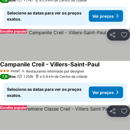
7,6
Boa
1.174
a 0.9 km de Centro da cidade
Selecione as datas para ver os preços
Ver preços
exatos.
Escolha popular
Partilhar
Ad
Campanile Creil - Villers-Saint-Paul
Hotel
Restaurante reformado por designer
3 Estrelas
7,9
Boa
1.259
a 0.6 km de Centro da cidade
Selecione as datas para ver os preços
Ver preços
exatos.
Escolha popular
Partilhar
Ad