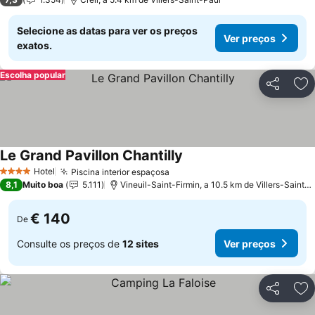
Selecione as datas para ver os preços
Ver preços
exatos.
Escolha popular
Partilhar
Ad
Le Grand Pavillon Chantilly
Hotel
Piscina interior espaçosa
4 Estrelas
8,1
Muito boa
5.111
Vineuil-Saint-Firmin, a 10.5 km de Villers-Saint-Paul
€ 140
De
Consulte os preços de
12 sites
Ver preços
Partilhar
Ad