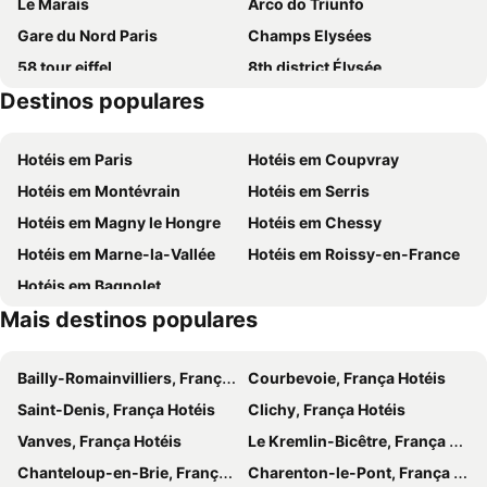
Le Marais
Arco do Triunfo
Le Château de la Tour
Hotel L'Aunette Cottage
Gare du Nord Paris
Champs Elysées
Château de Montvillargenne
Hostellerie Du Lys
58 tour eiffel
8th district Élysée
Kyriad Chantilly Sud - Luzarches
La Cite Suspendue
Destinos populares
9th district Opéra
Museu do Louvre
Auberge la Renaissance
6th district Luxembourg
Stade de France
Hotéis em Paris
Hotéis em Coupvray
7th district Palais Bourbon
3rd district Temple
Hotéis em Montévrain
Hotéis em Serris
Airport Beauvais-Tillé
4th district Hôtel-de-Ville
Hotéis em Magny le Hongre
Hotéis em Chessy
Colina de Montmartre
18th district la Butte-Montmartre
Hotéis em Marne-la-Vallée
Hotéis em Roissy-en-France
Chantilly Castle
Abbaye Royale de Royaumont
Hotéis em Bagnolet
Parque Astérix
Abbaye de Chaalis
Mais destinos populares
La mer de sable
Le Moulin de la Naze
Eglise catholique de Saint-Eloi
Palais Royal - Musée du Louvre Metro Station
Bailly-Romainvilliers, França Hotéis
Courbevoie, França Hotéis
Féerie de Noël aux Galeries Lafayette Paris Haussmann
Place Furstenberg
Saint-Denis, França Hotéis
Clichy, França Hotéis
Jardim das Tulherias
Notre Dame de Lorette
Vanves, França Hotéis
Le Kremlin-Bicêtre, França Hotéis
Museu de Arte Moderna da Cidade de Paris
Le République
Chanteloup-en-Brie, França Hotéis
Charenton-le-Pont, França Hotéis
Palais de la Justice