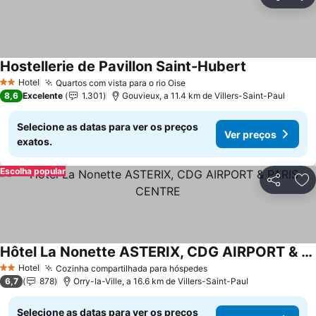
Partilhar
Ad
Hostellerie de Pavillon Saint-Hubert
Hotel
Quartos com vista para o rio Oise
2 Estrelas
8,6
Excelente
1.301
Gouvieux, a 11.4 km de Villers-Saint-Paul
Selecione as datas para ver os preços
Ver preços
exatos.
Escolha popular
Partilhar
Ad
Hôtel La Nonette ASTERIX, CDG AIRPORT & PARIS CENTRE
Hotel
Cozinha compartilhada para hóspedes
2 Estrelas
6,7
878
Orry-la-Ville, a 16.6 km de Villers-Saint-Paul
Selecione as datas para ver os preços