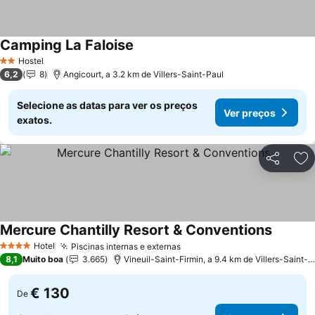
Camping La Faloise
Hostel
2 Estrelas
6,2
8
Angicourt, a 3.2 km de Villers-Saint-Paul
Selecione as datas para ver os preços
Ver preços
exatos.
Partilhar
Ad
Mercure Chantilly Resort & Conventions
Hotel
Piscinas internas e externas
4 Estrelas
8,1
Muito boa
3.665
Vineuil-Saint-Firmin, a 9.4 km de Villers-Saint-Paul
€ 130
De