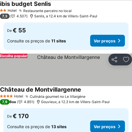
ibis budget Senlis
Hotel
Restaurante parceiro no local
2 Estrelas
7,3
4.507
Senlis, a 12.4 km de Villers-Saint-Paul
€ 55
De
Consulte os preços de
11 sites
Ver preços
Escolha popular
Partilhar
Ad
Château de Montvillargenne
Hotel
Culinária gourmet no Le Vilargène
4 Estrelas
7,9
Boa
4.851
Gouvieux, a 12.3 km de Villers-Saint-Paul
€ 170
De
Consulte os preços de
13 sites
Ver preços