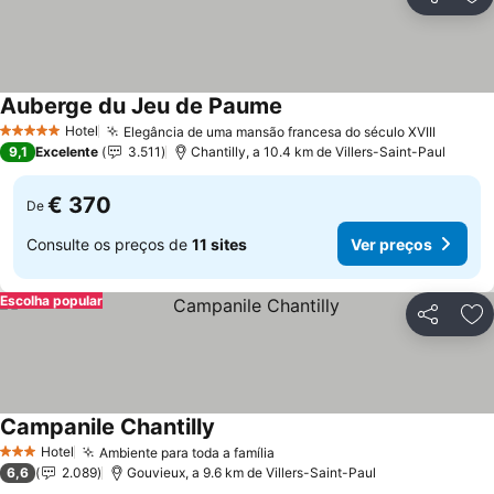
Partilhar
Ad
Auberge du Jeu de Paume
Hotel
Elegância de uma mansão francesa do século XVIII
5 Estrelas
9,1
Excelente
3.511
Chantilly, a 10.4 km de Villers-Saint-Paul
€ 370
De
Consulte os preços de
11 sites
Ver preços
Escolha popular
Partilhar
Ad
Campanile Chantilly
Hotel
Ambiente para toda a família
3 Estrelas
6,6
2.089
Gouvieux, a 9.6 km de Villers-Saint-Paul