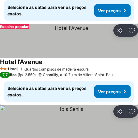
Selecione as datas para ver os preços
Ver preços
exatos.
Escolha popular
Partilhar
Ad
Hotel l'Avenue
Hotel
Quartos com pisos de madeira escura
2 Estrelas
7,7
Boa
2.559
Chantilly, a 10.7 km de Villers-Saint-Paul
Selecione as datas para ver os preços
Ver preços
exatos.
Partilhar
Ad