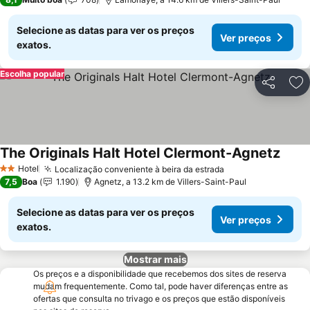
Selecione as datas para ver os preços
Ver preços
exatos.
Escolha popular
Partilhar
Ad
The Originals Halt Hotel Clermont-Agnetz
Hotel
Localização conveniente à beira da estrada
2 Estrelas
7,5
Boa
1.190
Agnetz, a 13.2 km de Villers-Saint-Paul
Selecione as datas para ver os preços
Ver preços
exatos.
Mostrar mais
Os preços e a disponibilidade que recebemos dos sites de reserva
mudam frequentemente. Como tal, pode haver diferenças entre as
ofertas que consulta no trivago e os preços que estão disponíveis