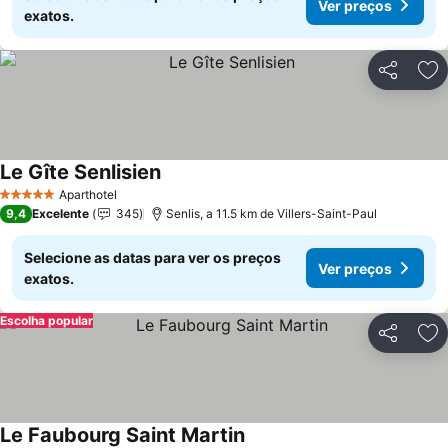
Ver preços
exatos.
Partilhar
Ad
Le Gîte Senlisien
Aparthotel
5 Estrelas
9,4
Excelente
345
Senlis, a 11.5 km de Villers-Saint-Paul
Selecione as datas para ver os preços
Ver preços
exatos.
Escolha popular
Partilhar
Ad
Le Faubourg Saint Martin