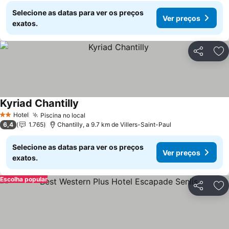
Selecione as datas para ver os preços
Ver preços
exatos.
Partilhar
Ad
Kyriad Chantilly
Hotel
Piscina no local
2 Estrelas
6,4
1.765
Chantilly, a 9.7 km de Villers-Saint-Paul
Selecione as datas para ver os preços
Ver preços
exatos.
Escolha popular
Partilhar
Ad