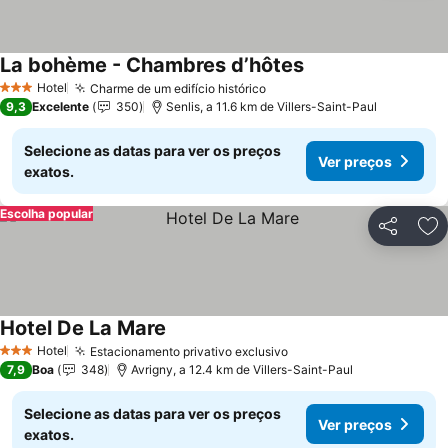
La bohème - Chambres d’hôtes
Hotel
Charme de um edifício histórico
3 Estrelas
9,3
Excelente
350
Senlis, a 11.6 km de Villers-Saint-Paul
Selecione as datas para ver os preços
Ver preços
exatos.
Escolha popular
Partilhar
Ad
Hotel De La Mare
Hotel
Estacionamento privativo exclusivo
3 Estrelas
7,9
Boa
348
Avrigny, a 12.4 km de Villers-Saint-Paul
Selecione as datas para ver os preços
Ver preços
exatos.