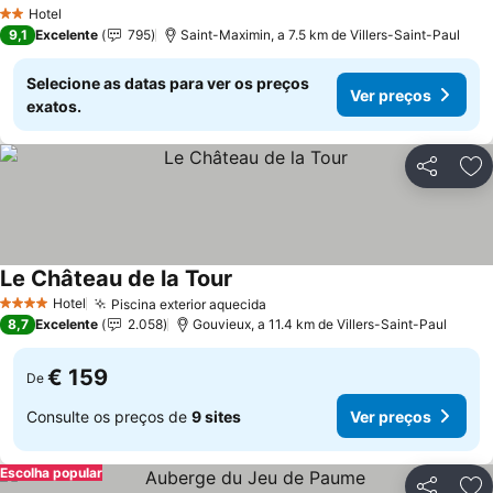
Hotel
2 Estrelas
9,1
Excelente
795
Saint-Maximin, a 7.5 km de Villers-Saint-Paul
Selecione as datas para ver os preços
Ver preços
exatos.
Partilhar
Ad
Le Château de la Tour
Hotel
Piscina exterior aquecida
4 Estrelas
8,7
Excelente
2.058
Gouvieux, a 11.4 km de Villers-Saint-Paul
€ 159
De
Consulte os preços de
9 sites
Ver preços
Escolha popular