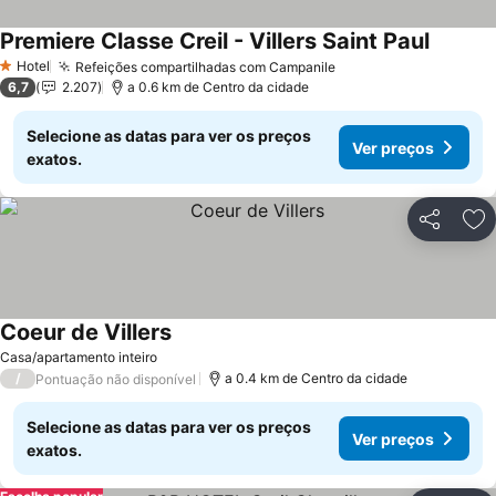
Premiere Classe Creil - Villers Saint Paul
Hotel
Refeições compartilhadas com Campanile
1 Estrelas
6,7
2.207
a 0.6 km de Centro da cidade
Selecione as datas para ver os preços
Ver preços
exatos.
Partilhar
Ad
Coeur de Villers
Casa/apartamento inteiro
/
a 0.4 km de Centro da cidade
Pontuação não disponível
Selecione as datas para ver os preços
Ver preços
exatos.