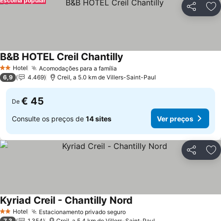
Escolha popular
Partilhar
Ad
B&B HOTEL Creil Chantilly
Hotel
Acomodações para a família
2 Estrelas
6,9
4.469
Creil, a 5.0 km de Villers-Saint-Paul
€ 45
De
Consulte os preços de
14 sites
Ver preços
Partilhar
Ad
Kyriad Creil - Chantilly Nord
Hotel
Estacionamento privado seguro
2 Estrelas
7,3
1.354
Creil, a 5.4 km de Villers-Saint-Paul