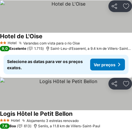
Partilhar
Ad
Hotel de L'Oise
Hotel
Varandas com vista para o rio Oise
2 Estrelas
9,0
Excelente
1.715
Saint-Leu-d'Esserent, a 9.4 km de Villers-Saint-Paul
Selecione as datas para ver os preços
Ver preços
exatos.
Partilhar
Ad
Logis Hôtel le Petit Bellon
Hotel
Alojamento 3 estrelas renovado
3 Estrelas
7,6
Boa
613
Senlis, a 11.8 km de Villers-Saint-Paul