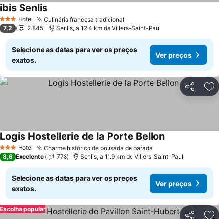
ibis Senlis
Hotel
Culinária francesa tradicional
3 Estrelas
7,2
2.845
Senlis, a 12.4 km de Villers-Saint-Paul
Selecione as datas para ver os preços
Ver preços
exatos.
Partilhar
Ad
Logis Hostellerie de la Porte Bellon
Hotel
Charme histórico de pousada de parada
3 Estrelas
8,6
Excelente
778
Senlis, a 11.9 km de Villers-Saint-Paul
Selecione as datas para ver os preços
Ver preços
exatos.
Escolha popular