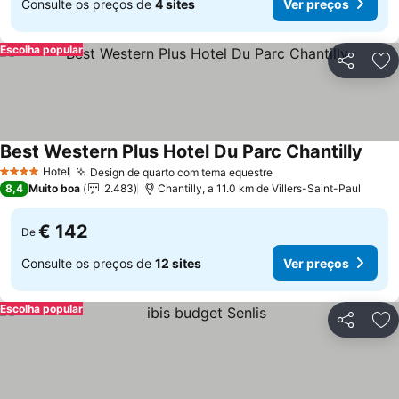
Consulte os preços de
4 sites
Ver preços
Escolha popular
Partilhar
Ad
Best Western Plus Hotel Du Parc Chantilly
Hotel
Design de quarto com tema equestre
4 Estrelas
8,4
Muito boa
2.483
Chantilly, a 11.0 km de Villers-Saint-Paul
€ 142
De
Consulte os preços de
12 sites
Ver preços
Escolha popular
Partilhar
Ad