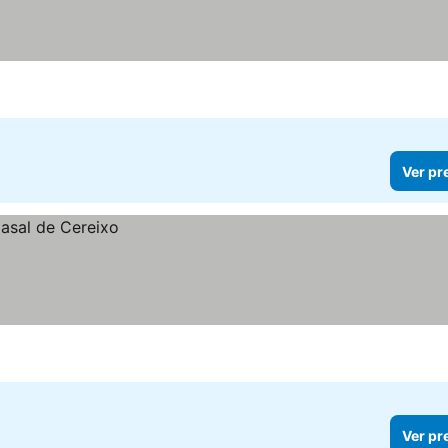
Ver pr
Ver pr