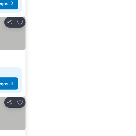
eços
Adicionar aos favoritos
Partilhar
eços
Adicionar aos favoritos
Partilhar