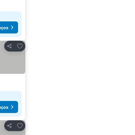
eços
Adicionar aos favoritos
Partilhar
eços
Adicionar aos favoritos
Partilhar