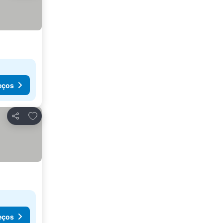
eços
Adicionar aos favoritos
Partilhar
eços