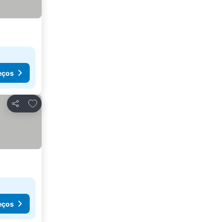
eços
Adicionar aos favoritos
Partilhar
eços