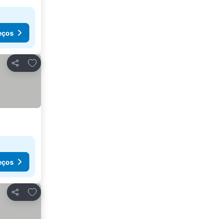
eços
Adicionar aos favoritos
Partilhar
eços
Adicionar aos favoritos
Partilhar