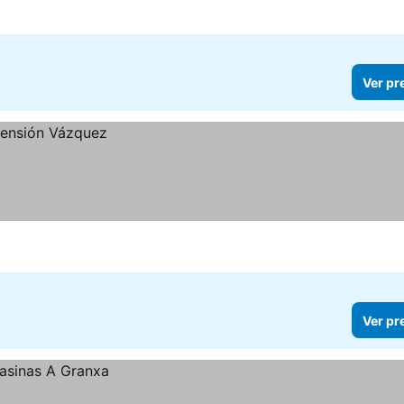
Ver pr
Ver pr