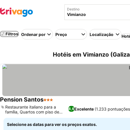
Destino
Filtros
Ordenar por
Preço
Localização
Hot
Hotéis em Vimianzo (Galiza
Pension Santos
3 Estrelas
Restaurante italiano para a
Excelente
(1.233 pontuações
8,6
família, Quartos com piso de
madeira
Selecione as datas para ver os preços exatos.