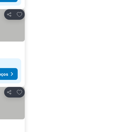
Adicionar aos favoritos
Partilhar
eços
Adicionar aos favoritos
Partilhar