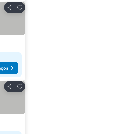
Adicionar aos favoritos
Partilhar
eços
Adicionar aos favoritos
Partilhar