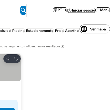
PT · €
Menu
Iniciar sessão
.
Ver mapa
cluído
Piscina
Estacionamento
Praia
Aparthotel
Cancelamento 
o os pagamentos influenciam os resultados
Adicionar aos favoritos
Partilhar