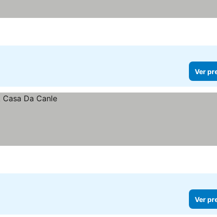
Ver pr
Ver pr