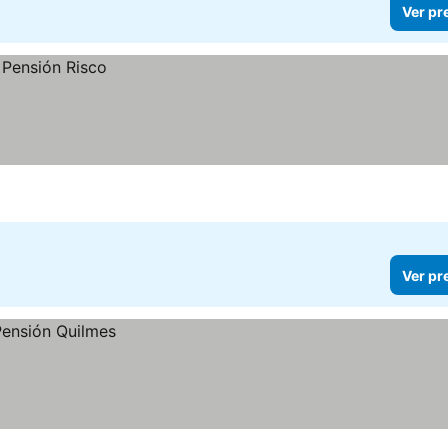
Ver pr
Ver pr