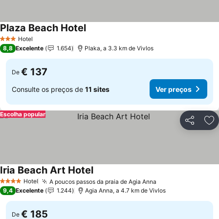
Plaza Beach Hotel
Hotel
3 Estrelas
8,8
Excelente
1.654
Plaka, a 3.3 km de Vivlos
€ 137
De
Consulte os preços de
11 sites
Ver preços
Escolha popular
Partilhar
Ad
Iria Beach Art Hotel
Hotel
A poucos passos da praia de Agia Anna
4 Estrelas
9,4
Excelente
1.244
Agia Anna, a 4.7 km de Vivlos
€ 185
De