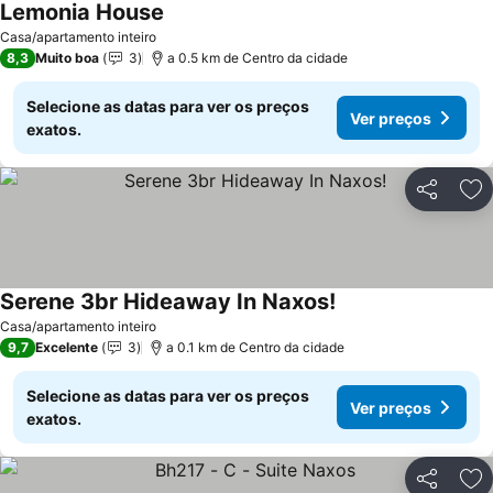
Lemonia House
Casa/apartamento inteiro
8,3
Muito boa
3
a 0.5 km de Centro da cidade
Selecione as datas para ver os preços
Ver preços
exatos.
Partilhar
Ad
Serene 3br Hideaway In Naxos!
Casa/apartamento inteiro
9,7
Excelente
3
a 0.1 km de Centro da cidade
Selecione as datas para ver os preços
Ver preços
exatos.
Partilhar
Ad