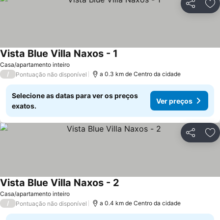
Partilhar
Ad
Vista Blue Villa Naxos - 1
Casa/apartamento inteiro
/
a 0.3 km de Centro da cidade
Pontuação não disponível
Selecione as datas para ver os preços
Ver preços
exatos.
Partilhar
Ad
Vista Blue Villa Naxos - 2
Casa/apartamento inteiro
/
a 0.4 km de Centro da cidade
Pontuação não disponível