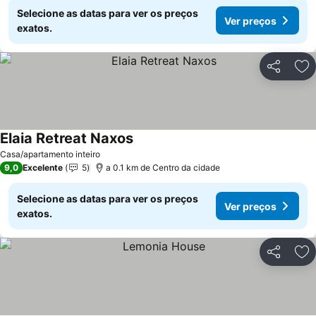
Selecione as datas para ver os preços
Ver preços
exatos.
Partilhar
Ad
Elaia Retreat Naxos
Casa/apartamento inteiro
9,0
Excelente
5
a 0.1 km de Centro da cidade
Selecione as datas para ver os preços
Ver preços
exatos.
Partilhar
Ad