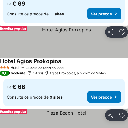
€ 69
De
Consulte os preços de
11 sites
Ver preços
Escolha popular
Partilhar
Ad
Hotel Agios Prokopios
Hotel
Quadra de tênis no local
3 Estrelas
8,8
Excelente
1.486
Agios Prokopios, a 5.2 km de Vivlos
€ 66
De
Consulte os preços de
9 sites
Ver preços
Escolha popular
Partilhar
Ad