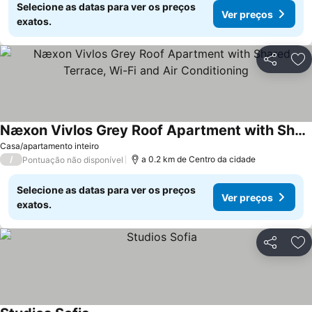
Selecione as datas para ver os preços
Ver preços
exatos.
Partilhar
Ad
Næxon Vivlos Grey Roof Apartment with Shared Terrace, Wi-Fi and Air Conditioning
Casa/apartamento inteiro
/
a 0.2 km de Centro da cidade
Pontuação não disponível
Selecione as datas para ver os preços
Ver preços
exatos.
Partilhar
Ad