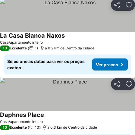
Partilhar
Ad
La Casa Bianca Naxos
Casa/apartamento inteiro
10
Excelente
1
a 0.2 km de Centro da cidade
Selecione as datas para ver os preços
Ver preços
exatos.
Partilhar
Ad
Daphnes Place
Casa/apartamento inteiro
10
Excelente
13
a 0.3 km de Centro da cidade