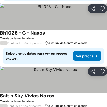
Partilhar
Ad
Bh1028 - C - Naxos
Casa/apartamento inteiro
/
a 0.1 km de Centro da cidade
Pontuação não disponível
Selecione as datas para ver os preços
Ver preços
exatos.
Partilhar
Ad
Salt n Sky Vivlos Naxos
Casa/apartamento inteiro
/
a 0.1 km de Centro da cidade
Pontuação não disponível