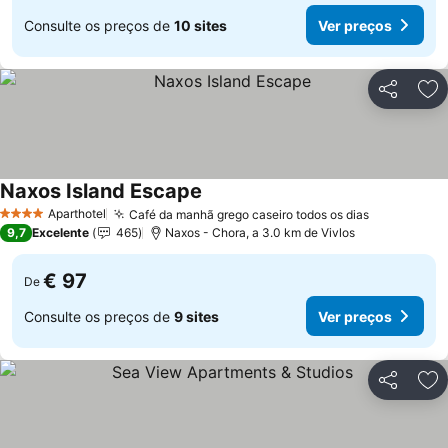
Consulte os preços de
10 sites
Ver preços
Partilhar
Ad
Naxos Island Escape
Aparthotel
Café da manhã grego caseiro todos os dias
4 Estrelas
9,7
Excelente
465
Naxos - Chora, a 3.0 km de Vivlos
€ 97
De
Consulte os preços de
9 sites
Ver preços
Partilhar
Ad