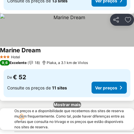
Consulte os preços de
13 sites
Ver preços
Partilhar
Ad
Marine Dream
Hotel
3 Estrelas
9,6
Excelente
18
Plaka, a 3.1 km de Vivlos
€ 52
De
Consulte os preços de
11 sites
Ver preços
Mostrar mais
Os preços e a disponibilidade que recebemos dos sites de reserva
mudam frequentemente. Como tal, pode haver diferenças entre as
ofertas que consulta no trivago e os preços que estão disponíveis
nos sites de reserva.