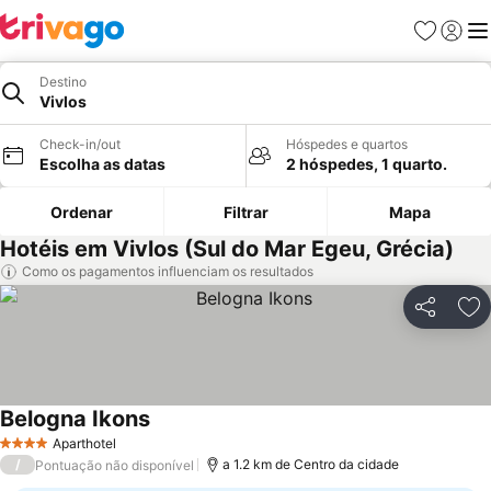
Favoritos
Iniciar
Me
Destino
Vivlos
Check-in/out
Hóspedes e quartos
Escolha as datas
2 hóspedes, 1 quarto.
Ordenar
Filtrar
Mapa
Hotéis em Vivlos (Sul do Mar Egeu, Grécia)
Como os pagamentos influenciam os resultados
Partilhar
Ad
Belogna Ikons
Aparthotel
4 Estrelas
/
a 1.2 km de Centro da cidade
Pontuação não disponível