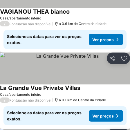
VAGIANOU THEA bianco
Casa/apartamento inteiro
/
a 0.6 km de Centro da cidade
Pontuação não disponível
Selecione as datas para ver os preços
Ver preços
exatos.
Partilhar
Ad
La Grande Vue Private Villas
Casa/apartamento inteiro
/
a 0.1 km de Centro da cidade
Pontuação não disponível
Selecione as datas para ver os preços
Ver preços
exatos.