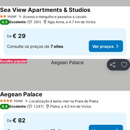
Sea View Apartments & Studios
Hotel
Acesso a mergulho e passeios a cavalo
2 Estrelas
8,5
Excelente
361
Agia Anna, a 4.7 km de Vivlos
€ 29
De
Consulte os preços de
7 sites
Ver preços
Escolha popular
Partilhar
Ad
Aegean Palace
Hotel
Localização à beira-mar na Praia de Plaka
4 Estrelas
8,8
Excelente
1.247
Plaka, a 4.0 km de Vivlos
€ 82
De