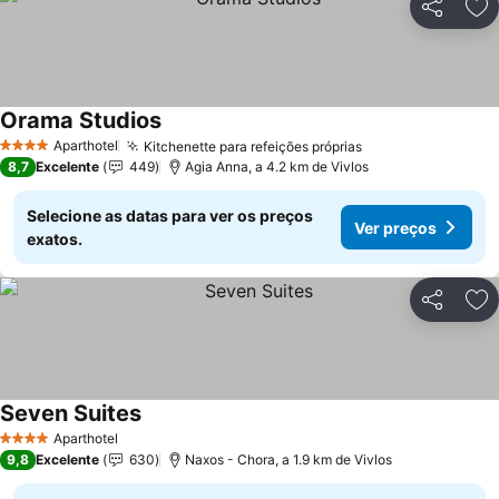
Partilhar
Ad
Orama Studios
Aparthotel
Kitchenette para refeições próprias
4 Estrelas
8,7
Excelente
449
Agia Anna, a 4.2 km de Vivlos
Selecione as datas para ver os preços
Ver preços
exatos.
Partilhar
Ad
Seven Suites
Aparthotel
4 Estrelas
9,8
Excelente
630
Naxos - Chora, a 1.9 km de Vivlos