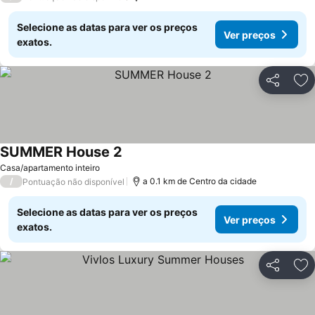
Selecione as datas para ver os preços
Ver preços
exatos.
Partilhar
Ad
SUMMER House 2
Casa/apartamento inteiro
/
a 0.1 km de Centro da cidade
Pontuação não disponível
Selecione as datas para ver os preços
Ver preços
exatos.
Partilhar
Ad