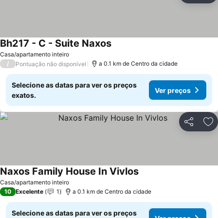
Bh217 - C - Suite Naxos
Casa/apartamento inteiro
/
a 0.1 km de Centro da cidade
Pontuação não disponível
Selecione as datas para ver os preços
Ver preços
exatos.
Partilhar
Ad
Naxos Family House In Vivlos
Casa/apartamento inteiro
10
Excelente
1
a 0.1 km de Centro da cidade
Selecione as datas para ver os preços