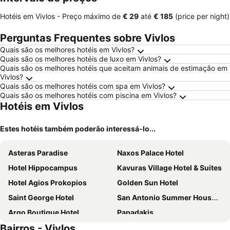
Hotéis em Vivlos -
Preço máximo
de
‎€ 29
até
‎€ 185
(price per night)
Perguntas Frequentes sobre Vivlos
Quais são os melhores hotéis em Vivlos?
Quais são os melhores hotéis de luxo em Vivlos?
Quais são os melhores hotéis que aceitam animais de estimação em
Vivlos?
Quais são os melhores hotéis com spa em Vivlos?
Quais são os melhores hotéis com piscina em Vivlos?
Hotéis em Vivlos
Estes hotéis também poderão interessá-lo...
Asteras Paradise
Naxos Palace Hotel
Hotel Hippocampus
Kavuras Village Hotel & Suites
Hotel Agios Prokopios
Golden Sun Hotel
Saint George Hotel
San Antonio Summer House Paros by GHH
Argo Boutique Hotel
Papadakis
Bairros - Vivlos
Poseidon of Paros Hotel & Spa
Mr & Mrs White Paros