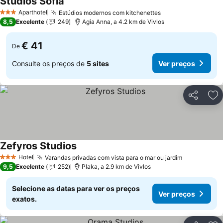
Studios Sofia
Aparthotel
Estúdios modernos com kitchenettes
3 Estrelas
8,5
Excelente
249
Agia Anna, a 4.2 km de Vivlos
€ 41
De
Consulte os preços de
5 sites
Ver preços
Partilhar
Ad
Zefyros Studios
Hotel
Varandas privadas com vista para o mar ou jardim
3 Estrelas
9,5
Excelente
252
Plaka, a 2.9 km de Vivlos
Selecione as datas para ver os preços
Ver preços
exatos.