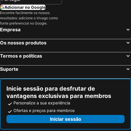
Atenas, Ática Hotéis
Chania, Creta Hotéis
Adicionar no Google
Hotel Naxos Beach
Encontre facilmente os nossos
Fira, Sul do Mar Egeu Hotéis
Ixia, Sul do Mar Egeu Hotéis
resultados: adicione o trivago como
Chersonissos, Creta Hotéis
Corfu-Cidade, Ilhas Jônicas ou Jónicas Hotéis
fonte preferencial no Google.
Empresa
Oia, Sul do Mar Egeu Hotéis
Imerovigli, Sul do Mar Egeu Hotéis
Os nossos produtos
Termos e políticas
Suporte
Inicie sessão para desfrutar de
vantagens exclusivas para membros
Personalize a sua experiência
Ofertas e preços para membros
Iniciar sessão