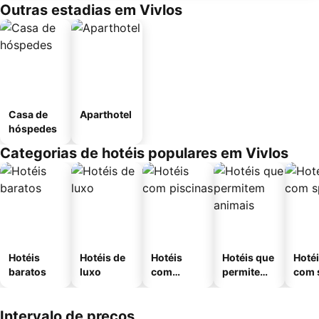
Outras estadias em Vivlos
Casa de
Aparthotel
hóspedes
Categorias de hotéis populares em Vivlos
Hotéis
Hotéis de
Hotéis
Hotéis que
Hoté
baratos
luxo
com
permitem
com 
piscinas
animais
Intervalo de preços