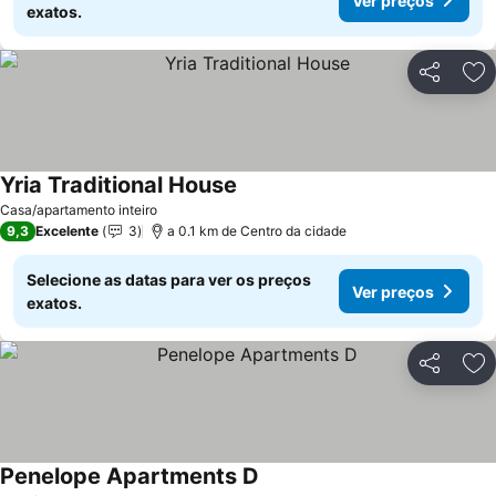
Ver preços
exatos.
Partilhar
Ad
Yria Traditional House
Casa/apartamento inteiro
9,3
Excelente
3
a 0.1 km de Centro da cidade
Selecione as datas para ver os preços
Ver preços
exatos.
Partilhar
Ad
Penelope Apartments D