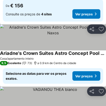
€ 156
De
Consulte os preços de
4 sites
Ver preços
Partilhar
Ad
Ariadne's Crown Suites Astro Concept Pool Luxury Naxos
Casa/apartamento inteiro
9,5
Excelente
73
a 0.9 km de Centro da cidade
Selecione as datas para ver os preços
Ver preços
exatos.
Partilhar
Ad