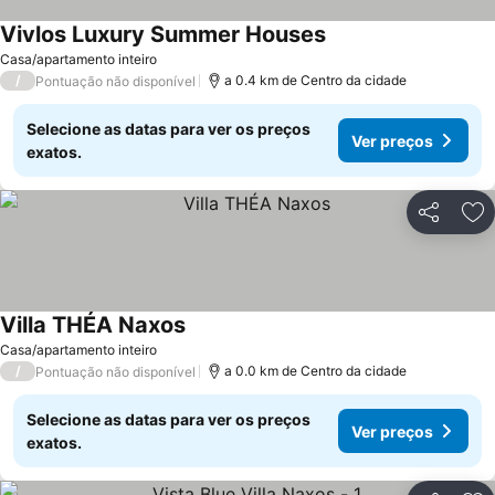
Vivlos Luxury Summer Houses
Casa/apartamento inteiro
/
a 0.4 km de Centro da cidade
Pontuação não disponível
Selecione as datas para ver os preços
Ver preços
exatos.
Partilhar
Ad
Villa THÉA Naxos
Casa/apartamento inteiro
/
a 0.0 km de Centro da cidade
Pontuação não disponível
Selecione as datas para ver os preços
Ver preços
exatos.