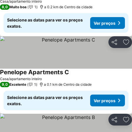
Casa/apartamento inteiro
8,0
Muito boa
1
a 0.2 km de Centro da cidade
Selecione as datas para ver os preços
Ver preços
exatos.
Partilhar
Ad
Penelope Apartments C
Casa/apartamento inteiro
9,0
Excelente
1
a 0.1 km de Centro da cidade
Selecione as datas para ver os preços
Ver preços
exatos.
Partilhar
Ad