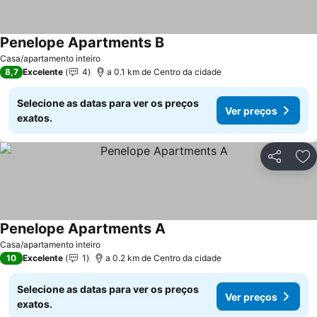
Penelope Apartments B
Casa/apartamento inteiro
8,7
Excelente
4
a 0.1 km de Centro da cidade
Selecione as datas para ver os preços
Ver preços
exatos.
Partilhar
Ad
Penelope Apartments A
Casa/apartamento inteiro
10
Excelente
1
a 0.2 km de Centro da cidade
Selecione as datas para ver os preços
Ver preços
exatos.