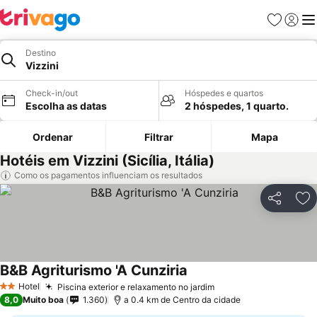
Favoritos
Iniciar
Me
Destino
Vizzini
Check-in/out
Hóspedes e quartos
Escolha as datas
2 hóspedes, 1 quarto.
Ordenar
Filtrar
Mapa
Hotéis em Vizzini (Sicília, Itália)
Como os pagamentos influenciam os resultados
Partilhar
Ad
B&B Agriturismo 'A Cunziria
Hotel
Piscina exterior e relaxamento no jardim
2 Estrelas
8,0
Muito boa
1.360
a 0.4 km de Centro da cidade