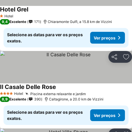
Hotel Grel
Hotel
1 Estrelas
9,4
Excelente
171
Chiaramonte Gulfi, a 15.8 km de Vizzini
Selecione as datas para ver os preços
Ver preços
exatos.
Partilhar
Ad
Il Casale Delle Rose
Hotel
Piscina externa relaxante e jardim
4 Estrelas
8,9
Excelente
390
Caltagirone, a 20.0 km de Vizzini
Selecione as datas para ver os preços
Ver preços
exatos.