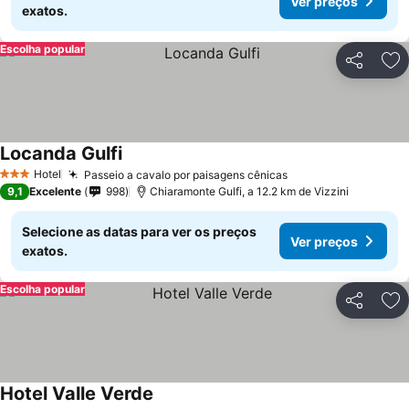
Ver preços
exatos.
Escolha popular
Partilhar
Ad
Locanda Gulfi
Hotel
Passeio a cavalo por paisagens cênicas
3 Estrelas
9,1
Excelente
998
Chiaramonte Gulfi, a 12.2 km de Vizzini
Selecione as datas para ver os preços
Ver preços
exatos.
Escolha popular
Partilhar
Ad
Hotel Valle Verde