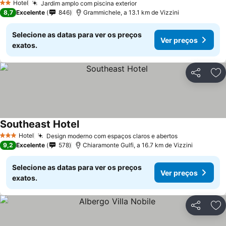
Hotel
Jardim amplo com piscina exterior
2 Estrelas
8,7
Excelente
846
Grammichele, a 13.1 km de Vizzini
Selecione as datas para ver os preços
Ver preços
exatos.
Partilhar
Ad
Southeast Hotel
Hotel
Design moderno com espaços claros e abertos
3 Estrelas
9,2
Excelente
578
Chiaramonte Gulfi, a 16.7 km de Vizzini
Selecione as datas para ver os preços
Ver preços
exatos.
Partilhar
Ad