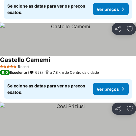
Selecione as datas para ver os preços
Ver preços
exatos.
Partilhar
Ad
Castello Camemi
Resort
5 Estrelas
9,0
Excelente
658
a 7.8 km de Centro da cidade
Selecione as datas para ver os preços
Ver preços
exatos.
Partilhar
Ad