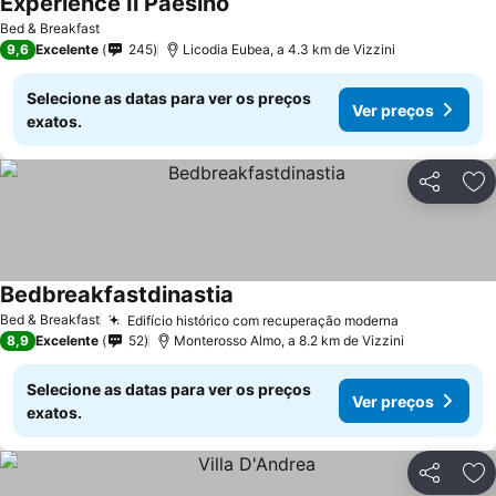
Experience Il Paesino
Bed & Breakfast
9,6
Excelente
245
Licodia Eubea, a 4.3 km de Vizzini
Selecione as datas para ver os preços
Ver preços
exatos.
Partilhar
Ad
Bedbreakfastdinastia
Bed & Breakfast
Edifício histórico com recuperação moderna
8,9
Excelente
52
Monterosso Almo, a 8.2 km de Vizzini
Selecione as datas para ver os preços
Ver preços
exatos.
Partilhar
Ad