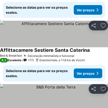
Selecione as datas para ver os preços
Ver preços
exatos.
Partilhar
Ad
Affittacamere Sestiere Santa Caterina
Bed & Breakfast
Decoração minimalista e funcional
9,2
Excelente
177
Grammichele, a 11.8 km de Vizzini
Selecione as datas para ver os preços
Ver preços
exatos.
Partilhar
Ad