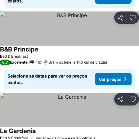
exatos.
Partilhar
Ad
B&B Principe
Bed & Breakfast
8,7
Excelente
16
Grammichele, a 11.6 km de Vizzini
Selecione as datas para ver os preços
Ver preços
exatos.
Partilhar
Ad
La Gardenia
Bed & Breakfast
Receção calorosa e personalizada