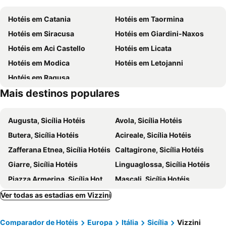
La Scala Santa di Santa Maria del Monte
Piazza del Duomo
Hotéis em Catania
Hotéis em Taormina
San Leone Rapisardi
Sagra della ricotta e del formaggio
Hotéis em Siracusa
Hotéis em Giardini-Naxos
Casa museo Luigi Capuana
Lago di Santa Rosalia
Hotéis em Aci Castello
Hotéis em Licata
Badia
Giardino Ibleo
Hotéis em Modica
Hotéis em Letojanni
Chiesa di San Giorgio
La cava di Ispica
Hotéis em Ragusa
Cava d´Aliga
Spiaggia Sampieri
Mais destinos populares
Le Salette
Lungo La Notte Café
University Square
Etna Sicily Touring
Augusta, Sicília Hotéis
Avola, Sicília Hotéis
Scoglitti
Fontana dell'Elefante
Butera, Sicília Hotéis
Acireale, Sicília Hotéis
Zafferana Etnea, Sicília Hotéis
Caltagirone, Sicília Hotéis
Giarre, Sicília Hotéis
Linguaglossa, Sicília Hotéis
Piazza Armerina, Sicília Hotéis
Mascali, Sicília Hotéis
Marina di Ragusa, Sicília Hotéis
Scicli, Sicília Hotéis
Ver todas as estadias em Vizzini
Enna, Sicília Hotéis
Nicolosi, Sicília Hotéis
Comparador de Hotéis
Europa
Itália
Sicília
Vizzini
Riposto, Sicília Hotéis
Castiglione di Sicilia, Sicília Hotéis