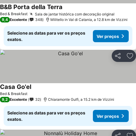
B&B Porta della Terra
Bed & Breakfast
Sala de jantar histórica com decoração original
9,4
Excelente
348
Militello in Val di Catania, a 12.8 km de Vizzini
Selecione as datas para ver os preços
Ver preços
exatos.
Partilhar
Ad
Casa Go'el
Bed & Breakfast
9,2
Excelente
32
Chiaramonte Gulfi, a 15.2 km de Vizzini
Selecione as datas para ver os preços
Ver preços
exatos.