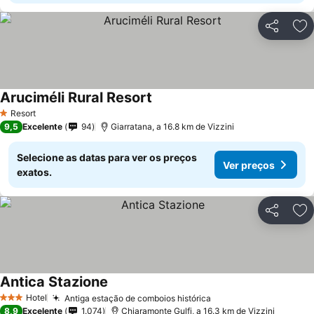
Partilhar
Ad
Aruciméli Rural Resort
Resort
1 Estrelas
9,5
Excelente
94
Giarratana, a 16.8 km de Vizzini
Selecione as datas para ver os preços
Ver preços
exatos.
Partilhar
Ad
Antica Stazione
Hotel
Antiga estação de comboios histórica
3 Estrelas
8,9
Excelente
1.074
Chiaramonte Gulfi, a 16.3 km de Vizzini