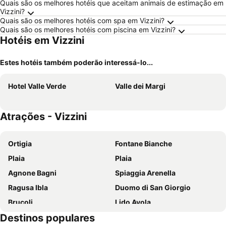
Quais são os melhores hotéis que aceitam animais de estimação em
Vizzini?
Quais são os melhores hotéis com spa em Vizzini?
Quais são os melhores hotéis com piscina em Vizzini?
Hotéis em Vizzini
Estes hotéis também poderão interessá-lo...
Hotel Valle Verde
Valle dei Margi
Atrações - Vizzini
Ortigia
Fontane Bianche
Plaia
Plaia
Agnone Bagni
Spiaggia Arenella
Ragusa Ibla
Duomo di San Giorgio
Brucoli
Lido Avola
Destinos populares
Marina di Noto
Festa di Sant' Agata