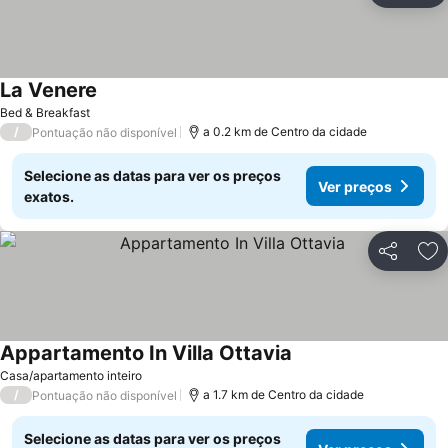
La Venere
Bed & Breakfast
/
a 0.2 km de Centro da cidade
Pontuação não disponível
Selecione as datas para ver os preços
Ver preços
exatos.
Partilhar
Ad
Appartamento In Villa Ottavia
Casa/apartamento inteiro
/
a 1.7 km de Centro da cidade
Pontuação não disponível
Selecione as datas para ver os preços