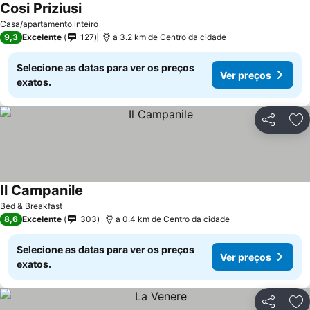
Cosi Priziusi
Casa/apartamento inteiro
9,3
Excelente
127
a 3.2 km de Centro da cidade
Selecione as datas para ver os preços
Ver preços
exatos.
Partilhar
Ad
Il Campanile
Bed & Breakfast
8,6
Excelente
303
a 0.4 km de Centro da cidade
Selecione as datas para ver os preços
Ver preços
exatos.
Partilhar
Ad