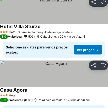
Partilhar
Ad
Hotel Villa Sturzo
Hotel
Ambiente tranquilo de antigo mosteiro
3 Estrelas
8,0
Muito boa
503
Caltagirone, a 20.0 km de Vizzini
Selecione as datas para ver os preços
Ver preços
exatos.
Partilhar
Ad
Casa Agora
Hotel
3 Estrelas
9,2
Excelente
85
Palazzolo Acreide, a 17.6 km de Vizzini