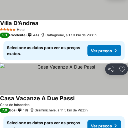
Villa D'Andrea
Hotel
5 Estrelas
9,1
Excelente
44
Caltagirone, a 17.0 km de Vizzini
Selecione as datas para ver os preços
Ver preços
exatos.
Partilhar
Ad
Casa Vacanze A Due Passi
Casa de hóspedes
7,9
Boa
19
Grammichele, a 11.5 km de Vizzini
Selecione as datas para ver os preços
Ver preços