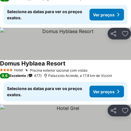
Selecione as datas para ver os preços
Ver preços
exatos.
Partilhar
Ad
Domus Hyblaea Resort
Hotel
Piscina exterior sazonal com vistas
4 Estrelas
9,6
Excelente
477
Palazzolo Acreide, a 17.8 km de Vizzini
Selecione as datas para ver os preços
Ver preços
exatos.
Partilhar
Ad