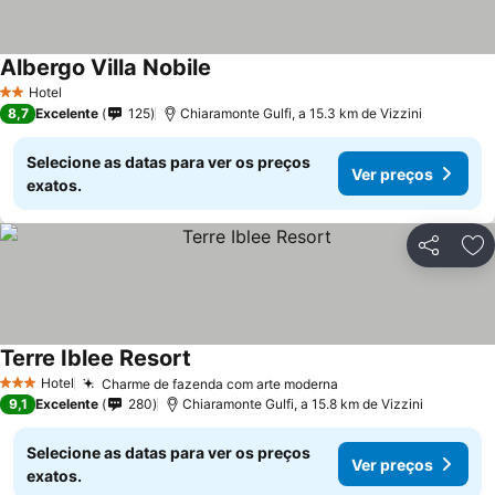
Albergo Villa Nobile
Hotel
2 Estrelas
8,7
Excelente
125
Chiaramonte Gulfi, a 15.3 km de Vizzini
Selecione as datas para ver os preços
Ver preços
exatos.
Partilhar
Ad
Terre Iblee Resort
Hotel
Charme de fazenda com arte moderna
3 Estrelas
9,1
Excelente
280
Chiaramonte Gulfi, a 15.8 km de Vizzini
Selecione as datas para ver os preços
Ver preços
exatos.