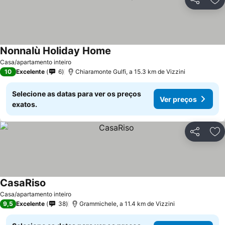
Partilhar
Ad
Nonnalù Holiday Home
Casa/apartamento inteiro
10
Excelente
6
Chiaramonte Gulfi, a 15.3 km de Vizzini
Selecione as datas para ver os preços
Ver preços
exatos.
Partilhar
Ad
CasaRiso
Casa/apartamento inteiro
9,5
Excelente
38
Grammichele, a 11.4 km de Vizzini