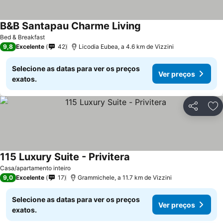
B&B Santapau Charme Living
Bed & Breakfast
9,8
Excelente
42
Licodia Eubea, a 4.6 km de Vizzini
Selecione as datas para ver os preços
Ver preços
exatos.
Partilhar
Ad
115 Luxury Suite - Privitera
Casa/apartamento inteiro
9,0
Excelente
17
Grammichele, a 11.7 km de Vizzini
Selecione as datas para ver os preços
Ver preços
exatos.