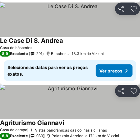
Partilhar
Ad
Le Case Di S. Andrea
Casa de hóspedes
8,9
Excelente
291
Buccheri, a 13.3 km de Vizzini
Selecione as datas para ver os preços
Ver preços
exatos.
Partilhar
Ad
Agriturismo Giannavi
Casa de campo
Vistas panorâmicas das colinas sicilianas
8,8
Excelente
983
Palazzolo Acreide, a 17.1 km de Vizzini