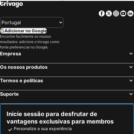
Viagrande, Sicília Hotéis
Pozzallo, Sicília Hotéis
Facebook
Twitter
Insta
Yo
Sant'Alessio Siculo, Sicília Hotéis
Comiso, Sicília Hotéis
Palermo, Sicília Hotéis
Catania, Sicília Hotéis
Adicionar no Google
Cefalu, Sicília Hotéis
Sciacca, Sicília Hotéis
Encontre facilmente os nossos
Campofelice di Roccella, Sicília Hotéis
Aci Castello, Sicília Hotéis
resultados: adicione o trivago como
fonte preferencial no Google.
Agrigento, Sicília Hotéis
Mondello, Sicília Hotéis
Empresa
Licata, Sicília Hotéis
Roma, Lazio Hotéis
Os nossos produtos
Milão, Lombardia Hotéis
Veneza, Veneto Hotéis
Florença, Toscana Hotéis
Nápoles, Campanha Hotéis
Termos e políticas
Bolonha, Emília-Romanha Hotéis
Verona, Veneto Hotéis
Suporte
Cagliari, Sardenha Hotéis
Inicie sessão para desfrutar de
vantagens exclusivas para membros
Personalize a sua experiência