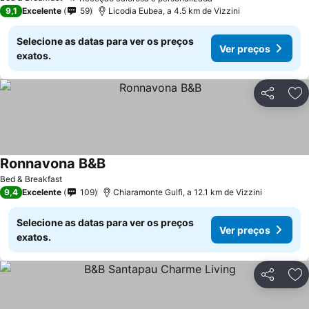
9,1
Excelente
59
Licodia Eubea, a 4.5 km de Vizzini
Selecione as datas para ver os preços
Ver preços
exatos.
Partilhar
Ad
Ronnavona B&B
Bed & Breakfast
9,4
Excelente
109
Chiaramonte Gulfi, a 12.1 km de Vizzini
Selecione as datas para ver os preços
Ver preços
exatos.
Partilhar
Ad