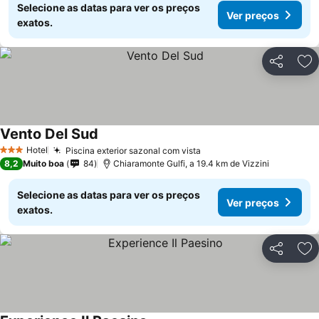
Selecione as datas para ver os preços
Ver preços
exatos.
Partilhar
Ad
Vento Del Sud
Hotel
Piscina exterior sazonal com vista
3 Estrelas
8,2
Muito boa
84
Chiaramonte Gulfi, a 19.4 km de Vizzini
Selecione as datas para ver os preços
Ver preços
exatos.
Partilhar
Ad