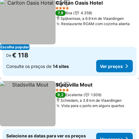
Carlton Oasis Hotel
Partilhar
Adicionar aos favoritos
Ver pr
4 Estrelas
7,9
Boa
4.358
Spijkenisse, a 6.9 km de Vlaardingen
Restaurante ROAM com cozinha aberta
Ver
Escolha popular
€ 118
De
Consulte os preços de
14 sites
Ver preços
Stadsvilla Mout
Partilhar
Adicionar aos favoritos
Ver preços
4 Estrelas
9,2
Excelente
1.939
Schiedam, a 3.8 km de Vlaardingen
Vista para o porto em alguns quartos
Ver p
Selecione as datas para ver os preços