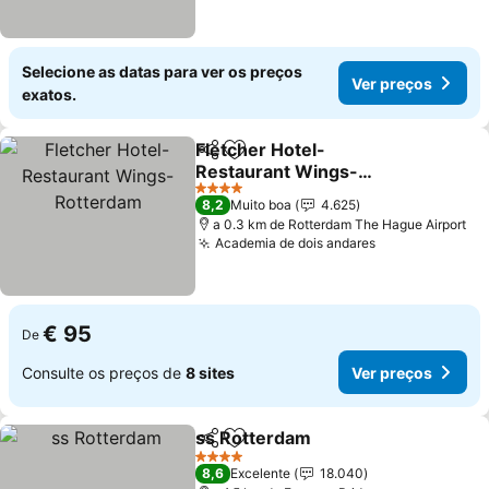
Selecione as datas para ver os preços
Ver preços
exatos.
Fletcher Hotel-
Partilhar
Adicionar aos favoritos
Restaurant Wings-
Rotterdam
Ver preços
4 Estrelas
8,2
Muito boa
4.625
a 0.3 km de Rotterdam The Hague Airport
Academia de dois andares
Ver preços
€ 95
De
Consulte os preços de
8 sites
Ver preços
ss Rotterdam
Partilhar
Adicionar aos favoritos
Ver preços
4 Estrelas
8,6
Excelente
18.040