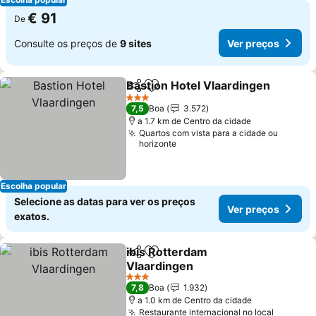
€ 91
De
Consulte os preços de
9 sites
Ver preços
Bastion Hotel Vlaardingen
Partilhar
Adicionar aos favoritos
3 Estrelas
7,5
Boa
3.572
a 1.7 km de Centro da cidade
Quartos com vista para a cidade ou
horizonte
Escolha popular
Selecione as datas para ver os preços
Ver preços
exatos.
ibis Rotterdam
Partilhar
Adicionar aos favoritos
Vlaardingen
Ver preços
3 Estrelas
7,8
Boa
1.932
a 1.0 km de Centro da cidade
Restaurante internacional no local
Ver pre