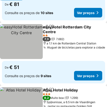
€ 81
De
Consulte os preços de
10 sites
Ver preços
easyHotel Rotterdam City
Partilhar
Adicionar aos favoritos
Centre
Ver preços
2 Estrelas
7,3
7.682
a 1.1 km de Rotterdam Central Station
Aluguel de bicicletas para explorar a cidade
V
€ 51
De
Consulte os preços de
9 sites
Ver preços
Atlas Hotel Holiday
Partilhar
Adicionar aos favoritos
Ver pre
3 Estrelas
8,2
Muito boa
1.299
Spijkenisse, a 6.5 km de Vlaardingen
Jantar no restaurante Golden Grill