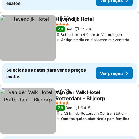
Ver preços
exatos.
Havendijk Hotel
Partilhar
Adicionar aos favoritos
Ver preços
4 Estrelas
7,9
Boa
1.279
Schiedam, a 4.0 km de Vlaardingen
Antigo prédio da biblioteca reinventado
Ver 
Selecione as datas para ver os preços
Ver preços
exatos.
Van der Valk Hotel
Partilhar
Adicionar aos favoritos
Rotterdam - Blijdorp
Ver preços
4 Estrelas
7,9
Boa
6.415
a 1.8 km de Rotterdam Central Station
Quartos quádruplos ideais para famílias
Ver 