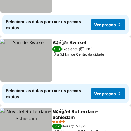
Selecione as datas para ver os preços
Ver preços
exatos.
Aan de Kwakel
Partilhar
Adicionar aos favoritos
Ver preços
9,6
Excelente
115
a 5.1 km de Centro da cidade
Selecione as datas para ver os preços
Ver preços
exatos.
Novotel Rotterdam-
Partilhar
Adicionar aos favoritos
Schiedam
Ver preços
4 Estrelas
7,7
Boa
5.182