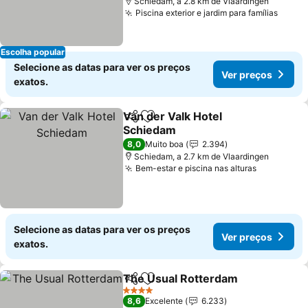
Schiedam, a 2.8 km de Vlaardingen
Piscina exterior e jardim para famílias
Ver p
Escolha popular
Selecione as datas para ver os preços
Ver preços
exatos.
Van der Valk Hotel
Partilhar
Adicionar aos favoritos
Schiedam
Ver preços
8,0
Muito boa
2.394
Schiedam, a 2.7 km de Vlaardingen
Bem-estar e piscina nas alturas
Ver preço
Selecione as datas para ver os preços
Ver preços
exatos.
The Usual Rotterdam
Partilhar
Adicionar aos favoritos
Ver 
4 Estrelas
8,6
Excelente
6.233