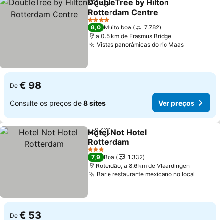
DoubleTree by Hilton
Partilhar
Adicionar aos favoritos
Rotterdam Centre
Ver preços
4 Estrelas
8,0
Muito boa
7.782
a 0.5 km de Erasmus Bridge
Vistas panorâmicas do rio Maas
Ver preço
€ 98
De
Consulte os preços de
8 sites
Ver preços
Hotel Not Hotel
Partilhar
Adicionar aos favoritos
Rotterdam
Ver preços
3 Estrelas
7,9
Boa
1.332
Roterdão, a 8.6 km de Vlaardingen
Bar e restaurante mexicano no local
Ver pr
€ 53
De