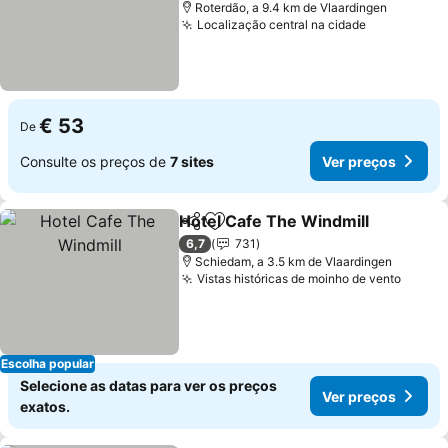
Roterdão, a 9.4 km de Vlaardingen
Localização central na cidade
Ver preços
€ 53
De
Consulte os preços de
7 sites
Ver preços
Hotel Cafe The Windmill
Partilhar
Adicionar aos favoritos
V
6,7
731
Schiedam, a 3.5 km de Vlaardingen
Vistas históricas de moinho de vento
Ver p
Escolha popular
Selecione as datas para ver os preços
Ver preços
exatos.