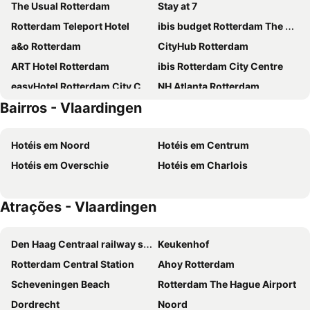
The Usual Rotterdam
Stay at 7
Rotterdam Teleport Hotel
ibis budget Rotterdam The Hague Airport
a&o Rotterdam
CityHub Rotterdam
ART Hotel Rotterdam
ibis Rotterdam City Centre
easyHotel Rotterdam City Centre
NH Atlanta Rotterdam
Bairros - Vlaardingen
H3 Hotel Rotterdam City Center
Novotel Rotterdam Brainpark
nhow Rotterdam
The Hague Teleport Hotel
Hotéis em Noord
Hotéis em Centrum
The James Hotel Rotterdam
Room Mate Bruno, Rotterdam
Hotéis em Overschie
Hotéis em Charlois
Holiday Inn Express Rotterdam - Central Station By Ihg
Hotel Not Hotel Rotterdam
Hilton Rotterdam
ss Rotterdam
Atrações - Vlaardingen
ibis Den Haag City Centre
Grand Hotel Central
ibis Styles Delft City Centre
De Lola Podshotel
Den Haag Centraal railway station
Keukenhof
Staybridge Suites The Hague - Parliament By Ihg
Novotel Den Haag City Centre
Rotterdam Central Station
Ahoy Rotterdam
DoubleTree by Hilton Rotterdam Centre
Haven Hotel Rotterdam, Curio Collection by Hilton
Scheveningen Beach
Rotterdam The Hague Airport
Thuis bij Schell
TRIBE Den Haag Centraal
Dordrecht
Noord
Novotel Rotterdam-Schiedam
Fletcher Hotel Rotterdam-Airport