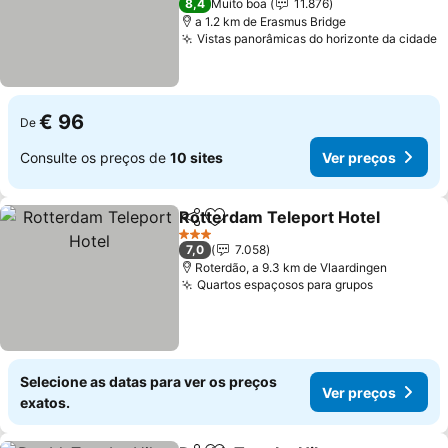
8,4
Muito boa
11.876
a 1.2 km de Erasmus Bridge
Vistas panorâmicas do horizonte da cidade
V
€ 96
De
Consulte os preços de
10 sites
Ver preços
Rotterdam Teleport Hotel
Partilhar
Adicionar aos favoritos
3 Estrelas
7,0
7.058
Roterdão, a 9.3 km de Vlaardingen
Quartos espaçosos para grupos
Ver preço
Selecione as datas para ver os preços
Ver preços
exatos.