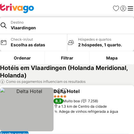
Favoritos
Iniciar
Me
Destino
Vlaardingen
Check-in/out
Hóspedes e quartos
Escolha as datas
2 hóspedes, 1 quarto.
Ordenar
Filtrar
Mapa
Hotéis em Vlaardingen (Holanda Meridional,
Holanda)
Como os pagamentos influenciam os resultados
Delta Hotel
Partilhar
Adicionar aos favoritos
Ver preços
4 Estrelas
8,3
Muito boa
7.258
a 1.3 km de Centro da cidade
Adega de vinhos refrigerada a água
Ver pr
Escolha popular