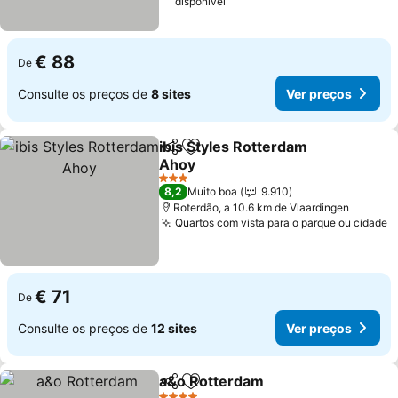
disponível
€ 88
De
Consulte os preços de
8 sites
Ver preços
ibis Styles Rotterdam
Partilhar
Adicionar aos favoritos
Ahoy
Ver preços
3 Estrelas
8,2
Muito boa
9.910
Roterdão, a 10.6 km de Vlaardingen
Quartos com vista para o parque ou cidade
V
€ 71
De
Consulte os preços de
12 sites
Ver preços
a&o Rotterdam
Partilhar
Adicionar aos favoritos
Ver preços