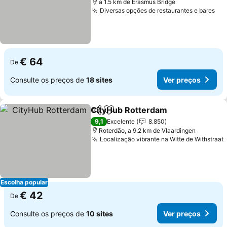
a 1.5 km de Erasmus Bridge
Diversas opções de restaurantes e bares
Ver
€ 64
De
Consulte os preços de
18 sites
Ver preços
CityHub Rotterdam
Partilhar
Adicionar aos favoritos
Ver pr
9,1
Excelente
8.850
Roterdão, a 9.2 km de Vlaardingen
Localização vibrante na Witte de Withstraat
Escolha popular
€ 42
De
Consulte os preços de
10 sites
Ver preços