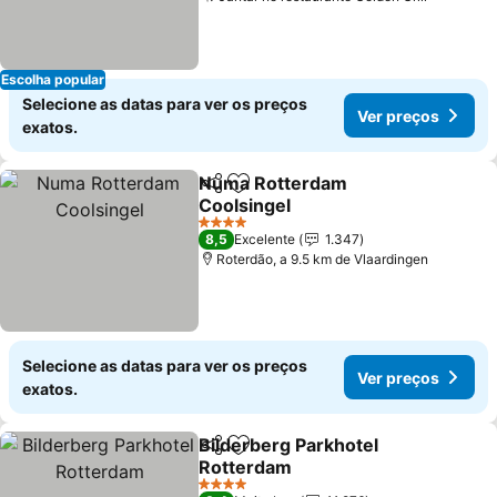
Ver pre
Escolha popular
Selecione as datas para ver os preços
Ver preços
exatos.
Numa Rotterdam
Partilhar
Adicionar aos favoritos
Coolsingel
Ver preços
4 Estrelas
8,5
Excelente
1.347
Roterdão, a 9.5 km de Vlaardingen
Selecione as datas para ver os preços
Ver preços
exatos.
Bilderberg Parkhotel
Partilhar
Adicionar aos favoritos
Rotterdam
Ver preços
4 Estrelas