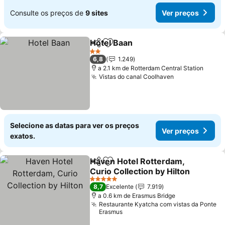
Consulte os preços de
9 sites
Ver preços
Hotel Baan
Partilhar
Adicionar aos favoritos
Ver preços
2 Estrelas
6,8
1.249
a 2.1 km de Rotterdam Central Station
Vistas do canal Coolhaven
Ver preços
Selecione as datas para ver os preços
Ver preços
exatos.
Haven Hotel Rotterdam,
Partilhar
Adicionar aos favoritos
Curio Collection by Hilton
Ver preços
5 Estrelas
8,7
Excelente
7.919
a 0.6 km de Erasmus Bridge
Restaurante Kyatcha com vistas da Ponte
Erasmus