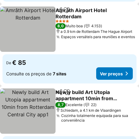
Amrâth Airport Hotel
Partilhar
Adicionar aos favoritos
Rotterdam
Ver preços
4 Estrelas
8,0
Muito boa
4.153
a 0.9 km de Rotterdam The Hague Airport
Espaços versáteis para reuniões e eventos
V
€ 85
De
Consulte os preços de
7 sites
Ver preços
Newly build Art Utopia
Partilhar
Adicionar aos favoritos
appartment 10min from
Rotterdam Central City
Ver preços
8,7
Excelente
22
app1
Schiedam, a 4.1 km de Vlaardingen
Cozinha totalmente equipada para sua
conveniência