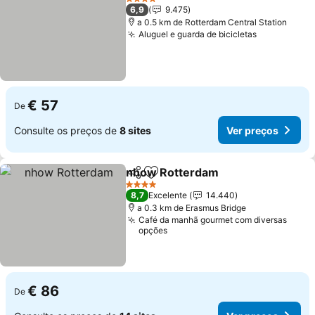
4 Estrelas
6,9
9.475
a 0.5 km de Rotterdam Central Station
Aluguel e guarda de bicicletas
Ver preços
€ 57
De
Consulte os preços de
8 sites
Ver preços
nhow Rotterdam
Partilhar
Adicionar aos favoritos
Ver preço
4 Estrelas
8,7
Excelente
14.440
a 0.3 km de Erasmus Bridge
Café da manhã gourmet com diversas
opções
€ 86
De