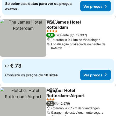
Selecione as datas para ver os preços
Ver preços
exatos.
The James Hotel
Partilhar
Adicionar aos favoritos
Rotterdam
Ver preços
4 Estrelas
9,0
Excelente
12.337
Roterdão, a 9.4 km de Vlaardingen
Localização privilegiada no centro de
Roterdã
€ 73
De
Consulte os preços de
10 sites
Ver preços
Fletcher Hotel
Partilhar
Adicionar aos favoritos
Rotterdam-Airport
Ver preços
3 Estrelas
7,2
2.679
Roterdão, a 7.7 km de Vlaardingen
Garagem de estacionamento segura