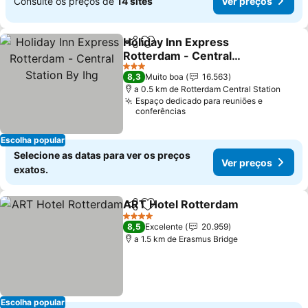
Consulte os preços de
14 sites
Ver preços
Holiday Inn Express
Partilhar
Adicionar aos favoritos
Rotterdam - Central
Station By Ihg
Ver preços
3 Estrelas
8,3
Muito boa
16.563
a 0.5 km de Rotterdam Central Station
Espaço dedicado para reuniões e
conferências
Escolha popular
Selecione as datas para ver os preços
Ver preços
exatos.
ART Hotel Rotterdam
Partilhar
Adicionar aos favoritos
Ver 
4 Estrelas
8,5
Excelente
20.959
a 1.5 km de Erasmus Bridge
Escolha popular