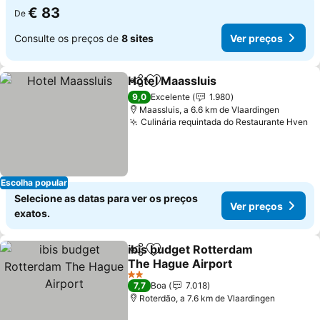
€ 83
De
Consulte os preços de
8 sites
Ver preços
Hotel Maassluis
Partilhar
Adicionar aos favoritos
Ver preço
9,0
Excelente
1.980
Maassluis, a 6.6 km de Vlaardingen
Culinária requintada do Restaurante Hven
Ve
Escolha popular
Selecione as datas para ver os preços
Ver preços
exatos.
ibis budget Rotterdam
Partilhar
Adicionar aos favoritos
The Hague Airport
Ver preços
2 Estrelas
7,7
Boa
7.018
Roterdão, a 7.6 km de Vlaardingen