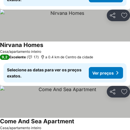
Partilhar
Ad
Nirvana Homes
Casa/apartamento inteiro
9,2
Excelente
17
a 0.4 km de Centro da cidade
Selecione as datas para ver os preços
Ver preços
exatos.
Partilhar
Ad
Come And Sea Apartment
Casa/apartamento inteiro