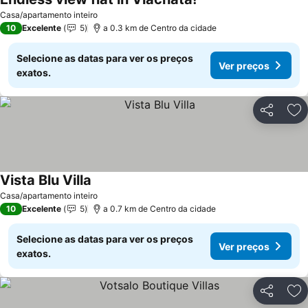
Casa/apartamento inteiro
10
Excelente
5
a 0.3 km de Centro da cidade
Selecione as datas para ver os preços
Ver preços
exatos.
Partilhar
Ad
Vista Blu Villa
Casa/apartamento inteiro
10
Excelente
5
a 0.7 km de Centro da cidade
Selecione as datas para ver os preços
Ver preços
exatos.
Partilhar
Ad