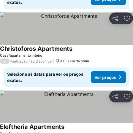
exatos.
Partilhar
Ad
Christoforos Apartments
Casa/apartamento inteiro
/
a 0.3 km da praia
Pontuação não disponível
Selecione as datas para ver os preços
Ver preços
exatos.
Partilhar
Ad
Eleftheria Apartments