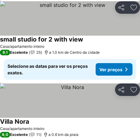
Partilhar
Ad
small studio for 2 with view
Casa/apartamento inteiro
9,1
Excelente
25
a 1.0 km de Centro da cidade
Selecione as datas para ver os preços
Ver preços
exatos.
Partilhar
Ad
Villa Nora
Casa/apartamento inteiro
9,0
Excelente
11
a 0.6 km da praia