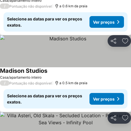
Casa/apartamento inteiro
/
a 0.6 km da praia
Pontuação não disponível
Selecione as datas para ver os preços
Ver preços
exatos.
Partilhar
Ad
Madison Studios
Casa/apartamento inteiro
/
a 0.5 km da praia
Pontuação não disponível
Selecione as datas para ver os preços
Ver preços
exatos.
Partilhar
Ad