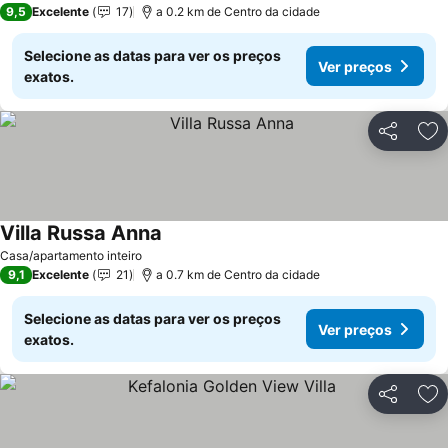
9,5
Excelente
17
a 0.2 km de Centro da cidade
Selecione as datas para ver os preços
Ver preços
exatos.
Partilhar
Ad
Villa Russa Anna
Casa/apartamento inteiro
9,1
Excelente
21
a 0.7 km de Centro da cidade
Selecione as datas para ver os preços
Ver preços
exatos.
Partilhar
Ad