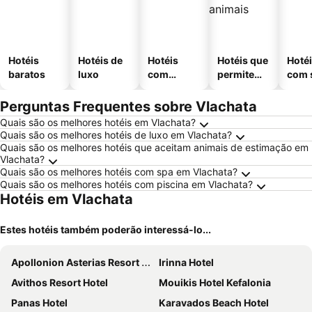
Hotéis
Hotéis de
Hotéis
Hotéis que
Hoté
baratos
luxo
com
permitem
com 
piscinas
animais
Perguntas Frequentes sobre Vlachata
Quais são os melhores hotéis em Vlachata?
Quais são os melhores hotéis de luxo em Vlachata?
Quais são os melhores hotéis que aceitam animais de estimação em
Vlachata?
Quais são os melhores hotéis com spa em Vlachata?
Quais são os melhores hotéis com piscina em Vlachata?
Hotéis em Vlachata
Estes hotéis também poderão interessá-lo...
Apollonion Asterias Resort and Spa
Irinna Hotel
Avithos Resort Hotel
Mouikis Hotel Kefalonia
Panas Hotel
Karavados Beach Hotel