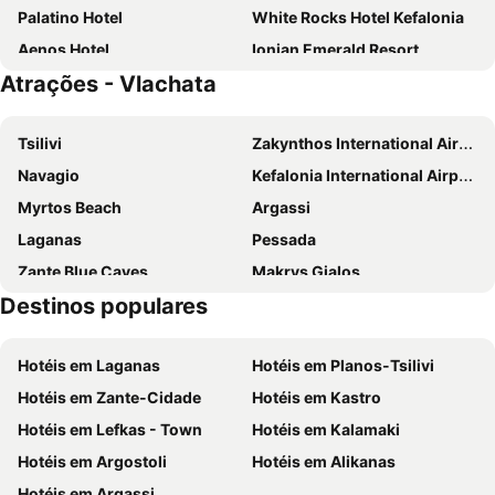
Palatino Hotel
White Rocks Hotel Kefalonia
Aenos Hotel
Ionian Emerald Resort
Atrações - Vlachata
Astra Village Resort
Porto Skala Hotel Village
Hotel Aggelos Kefalonia
Kefalonia Grand
Tsilivi
Zakynthos International Airport
Nautilos Hotel
Celestial All Suites
Navagio
Kefalonia International Airport
Electra Kefalonia Hotel & Spa
Mediterranee
Myrtos Beach
Argassi
Tourist Boutique Hotel
F ZEEN KEFALONIA - Adults Only
Laganas
Pessada
Agios Gerasimos Studios
Simatos Apartments & Studios
Zante Blue Caves
Makrys Gialos
Zest @ xi beach
La Signora Hotel
Destinos populares
Milanio Maritime Museum
Lourdas
Princess Hotel
Fiore di Mare Studios
Trapezaki Beach
Pessada
Alley Boutique Hotel and Spa
Thalassa Boutique Hotel Kefalonia
Hotéis em Laganas
Hotéis em Planos-Tsilivi
Monastery of Agios Gerasimos
Spartia Beach
Sami Beach Hotel
Argile Resort
Hotéis em Zante-Cidade
Hotéis em Kastro
Avithos
Ammes
Petania Hotel & Apartments
Delfinia
Hotéis em Lefkas - Town
Hotéis em Kalamaki
Ai Chelis
Water Village
Ideales Resort
Ionis Hotel
Hotéis em Argostoli
Hotéis em Alikanas
Alykes 2
Dafnoudi
Hotel Kourkoumelata
Tetra Retreat Kefalonia
Hotéis em Argassi