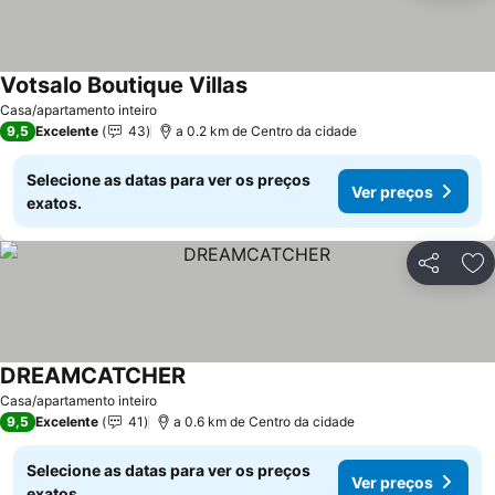
Votsalo Boutique Villas
Casa/apartamento inteiro
9,5
Excelente
43
a 0.2 km de Centro da cidade
Selecione as datas para ver os preços
Ver preços
exatos.
Partilhar
Ad
DREAMCATCHER
Casa/apartamento inteiro
9,5
Excelente
41
a 0.6 km de Centro da cidade
Selecione as datas para ver os preços
Ver preços
exatos.