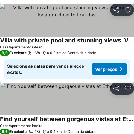
Partilhar
Ad
Villa with private pool and stunning views. Village location close to Lourdas.
Casa/apartamento inteiro
9,6
Excelente
68
a 0.2 km de Centro da cidade
Selecione as datas para ver os preços
Ver preços
exatos.
Partilhar
Ad
Find yourself between gorgeous vistas at Ethereal Villa
Casa/apartamento inteiro
9,6
Excelente
13
a 0.4 km de Centro da cidade