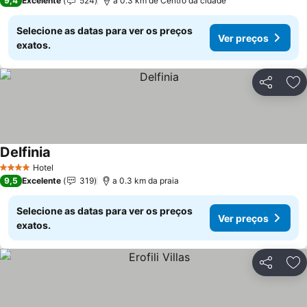
9,4
Excelente
524
a 0.3 km de Centro da cidade
Selecione as datas para ver os preços
Ver preços
exatos.
Partilhar
Ad
Delfinia
Hotel
4 Estrelas
9,5
Excelente
319
a 0.3 km da praia
Selecione as datas para ver os preços
Ver preços
exatos.
Partilhar
Ad