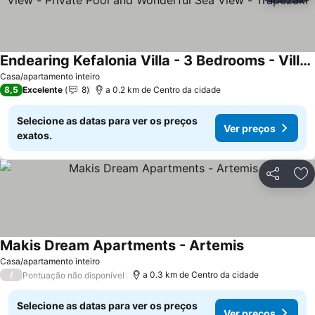
Endearing Kefalonia Villa - 3 Bedrooms - Villa Afrato Sea View - Private Pool and Wonderful Sea View - Trapezaki
Casa/apartamento inteiro
8,5
Excelente
8
a 0.2 km de Centro da cidade
Selecione as datas para ver os preços
Ver preços
exatos.
Partilhar
Ad
Makis Dream Apartments - Artemis
Casa/apartamento inteiro
/
a 0.3 km de Centro da cidade
Pontuação não disponível
Selecione as datas para ver os preços
Ver preços