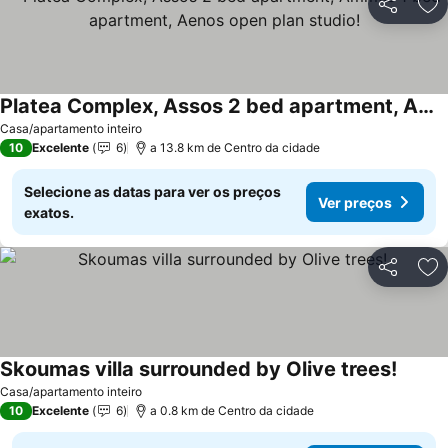
Partilhar
Ad
Platea Complex, Assos 2 bed apartment, Ammes 1 bed apartment, Aenos open plan studio!
Casa/apartamento inteiro
10
Excelente
6
a 13.8 km de Centro da cidade
Selecione as datas para ver os preços
Ver preços
exatos.
Partilhar
Ad
Skoumas villa surrounded by Olive trees!
Casa/apartamento inteiro
10
Excelente
6
a 0.8 km de Centro da cidade