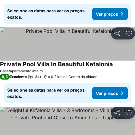
Selecione as datas para ver os preços
Ver preços
exatos.
Partilhar
Ad
Private Pool Villa In Beautiful Kefalonia
Casa/apartamento inteiro
9,5
Excelente
34
a 0.2 km de Centro da cidade
Selecione as datas para ver os preços
Ver preços
exatos.
Partilhar
Ad