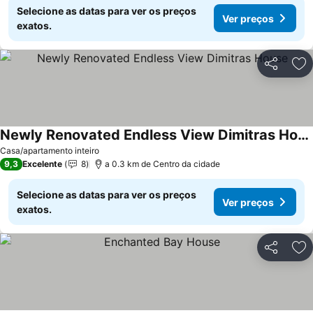
Selecione as datas para ver os preços
Ver preços
exatos.
Partilhar
Ad
Newly Renovated Endless View Dimitras House
Casa/apartamento inteiro
9,3
Excelente
8
a 0.3 km de Centro da cidade
Selecione as datas para ver os preços
Ver preços
exatos.
Partilhar
Ad