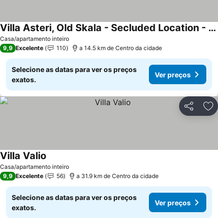
Villa Asteri, Old Skala - Secluded Location - Panoramic Sea Views - Infinity Pool
Casa/apartamento inteiro
9,9
Excelente
110
a 14.5 km de Centro da cidade
Selecione as datas para ver os preços
Ver preços
exatos.
Partilhar
Ad
Villa Valio
Casa/apartamento inteiro
9,9
Excelente
56
a 31.9 km de Centro da cidade
Selecione as datas para ver os preços
Ver preços
exatos.