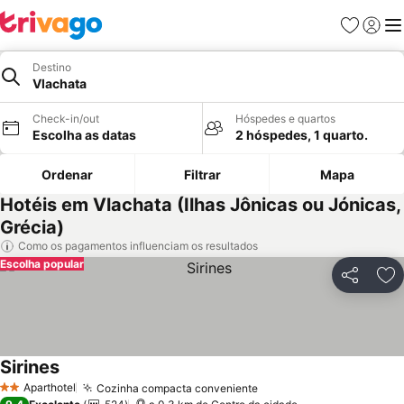
Favoritos
Iniciar
Me
Destino
Vlachata
Check-in/out
Hóspedes e quartos
Escolha as datas
2 hóspedes, 1 quarto.
Ordenar
Filtrar
Mapa
Hotéis em Vlachata (Ilhas Jônicas ou Jónicas,
Grécia)
Como os pagamentos influenciam os resultados
Escolha popular
Partilhar
Ad
Sirines
Aparthotel
Cozinha compacta conveniente
2 Estrelas