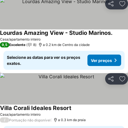
Partilhar
Ad
Lourdas Amazing View - Studio Marinos.
Casa/apartamento inteiro
9,5
Excelente
8
a 0.2 km de Centro da cidade
Selecione as datas para ver os preços
Ver preços
exatos.
Partilhar
Ad
Villa Corali Ideales Resort
Casa/apartamento inteiro
/
a 0.3 km da praia
Pontuação não disponível