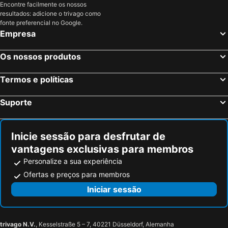
Encontre facilmente os nossos
Argostoli, Ilhas Jônicas ou Jónicas Hotéis
Alikanas, Ilhas Jônicas ou Jónicas Hotéis
resultados: adicione o trivago como
Argassi, Ilhas Jônicas ou Jónicas Hotéis
Atenas, Ática Hotéis
fonte preferencial no Google.
Empresa
Chania, Creta Hotéis
Mykonos-Town, Sul do Mar Egeu Hotéis
Fira, Sul do Mar Egeu Hotéis
Ixia, Sul do Mar Egeu Hotéis
Os nossos produtos
Chersonissos, Creta Hotéis
Corfu-Cidade, Ilhas Jônicas ou Jónicas Hotéis
Termos e políticas
Oia, Sul do Mar Egeu Hotéis
Imerovigli, Sul do Mar Egeu Hotéis
Suporte
Inicie sessão para desfrutar de
vantagens exclusivas para membros
Personalize a sua experiência
Ofertas e preços para membros
Iniciar sessão
trivago N.V.
, Kesselstraße 5 – 7, 40221 Düsseldorf, Alemanha