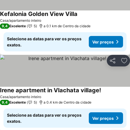
Κefalonia Golden View Villa
Casa/apartamento inteiro
9,4
Excelente
5
a 0.1 km de Centro da cidade
Selecione as datas para ver os preços
Ver preços
exatos.
Partilhar
Ad
Irene apartment in Vlachata village!
Casa/apartamento inteiro
9,4
Excelente
5
a 0.4 km de Centro da cidade
Selecione as datas para ver os preços
Ver preços
exatos.