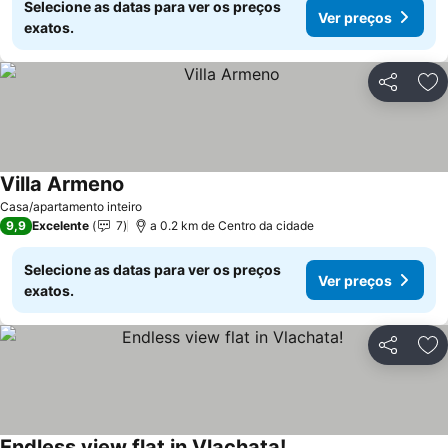
Selecione as datas para ver os preços
Ver preços
exatos.
Partilhar
Ad
Villa Armeno
Casa/apartamento inteiro
9,9
Excelente
7
a 0.2 km de Centro da cidade
Selecione as datas para ver os preços
Ver preços
exatos.
Partilhar
Ad
Endless view flat in Vlachata!