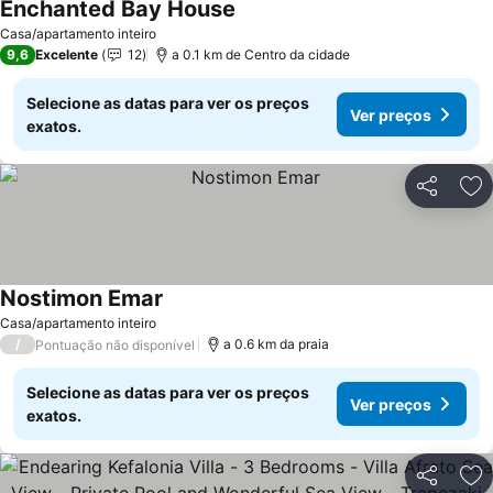
Enchanted Bay House
Casa/apartamento inteiro
9,6
Excelente
12
a 0.1 km de Centro da cidade
Selecione as datas para ver os preços
Ver preços
exatos.
Partilhar
Ad
Nostimon Emar
Casa/apartamento inteiro
/
a 0.6 km da praia
Pontuação não disponível
Selecione as datas para ver os preços
Ver preços
exatos.
Partilhar
Ad