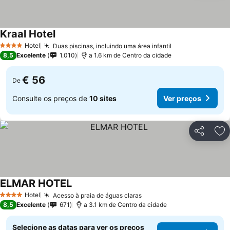
Kraal Hotel
Ver preços
Hotel
Duas piscinas, incluindo uma área infantil
Ver preços
4 Estrelas
8,5
Excelente
1.010
a 1.6 km de Centro da cidade
€ 56
De
Consulte os preços de
10 sites
Ver preços
Partilhar
Ad
ELMAR HOTEL
Ver preços
Hotel
Acesso à praia de águas claras
Ver preços
4 Estrelas
8,5
Excelente
671
a 3.1 km de Centro da cidade
Selecione as datas para ver os preços