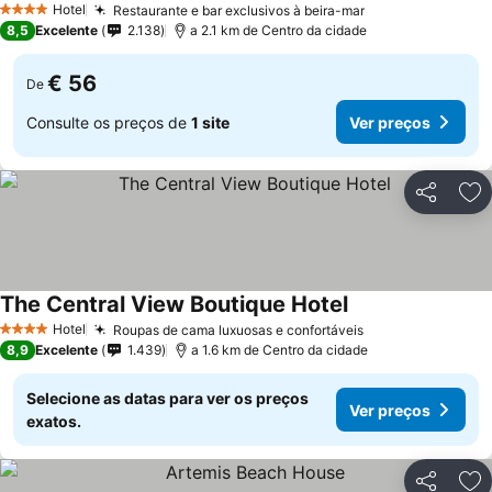
Hotel
Restaurante e bar exclusivos à beira-mar
Ver preços
4 Estrelas
8,5
Excelente
2.138
a 2.1 km de Centro da cidade
€ 56
De
Consulte os preços de
1 site
Ver preços
Partilhar
Ad
The Central View Boutique Hotel
Ver preços
Hotel
Roupas de cama luxuosas e confortáveis
Ver preços
4 Estrelas
8,9
Excelente
1.439
a 1.6 km de Centro da cidade
Selecione as datas para ver os preços
Ver preços
exatos.
Partilhar