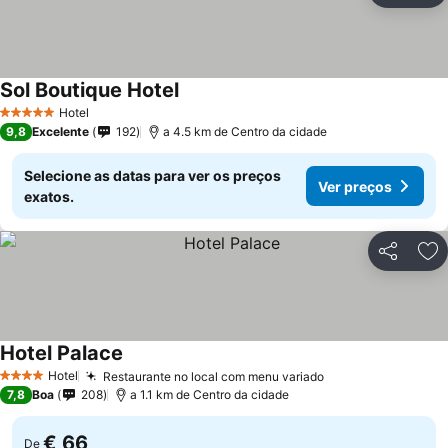
Sol Boutique Hotel
Ver preços
Hotel
5 Estrelas
9,8
Excelente
192
a 4.5 km de Centro da cidade
Selecione as datas para ver os preços
Ver preços
exatos.
Partilhar
Ad
Hotel Palace
Ver preços
Hotel
Restaurante no local com menu variado
Ver preços
4 Estrelas
7,8
Boa
208
a 1.1 km de Centro da cidade
€ 66
De