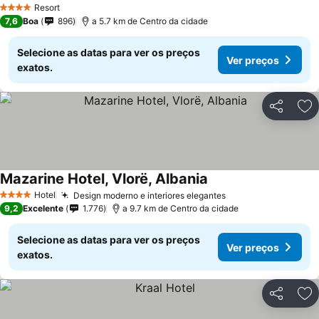
Resort
4 Estrelas
7,6
Boa
896
a 5.7 km de Centro da cidade
Selecione as datas para ver os preços
Ver preços
exatos.
Partilhar
Ad
Mazarine Hotel, Vlorë, Albania
Ver preços
Hotel
Design moderno e interiores elegantes
Ver preços
4 Estrelas
9,2
Excelente
1.776
a 9.7 km de Centro da cidade
Selecione as datas para ver os preços
Ver preços
exatos.
Partilhar
Ad