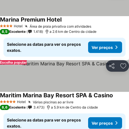
Marina Premium Hotel
Ver preços
Hotel
Área de praia privativa com atividades
Ver preços
4 Estrelas
8,5
Excelente
1.418
a 2.6 km de Centro da cidade
Selecione as datas para ver os preços
Ver preços
exatos.
Escolha popular
Partilhar
Ad
Maritim Marina Bay Resort SPA & Casino
Ver pr
Hotel
Várias piscinas ao ar livre
Ver preços
5 Estrelas
8,6
Excelente
3.473
a 5.9 km de Centro da cidade
Selecione as datas para ver os preços
Ver preços
exatos.