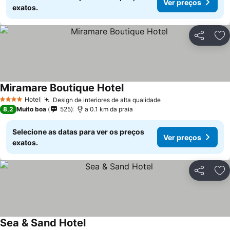
Ver preços
exatos.
Partilhar
Ad
Miramare Boutique Hotel
Ver preços
Hotel
Design de interiores de alta qualidade
Ver preços
4 Estrelas
8,2
Muito boa
525
a 0.1 km da praia
Selecione as datas para ver os preços
Ver preços
exatos.
Partilhar
Ad
Sea & Sand Hotel
Ver preços