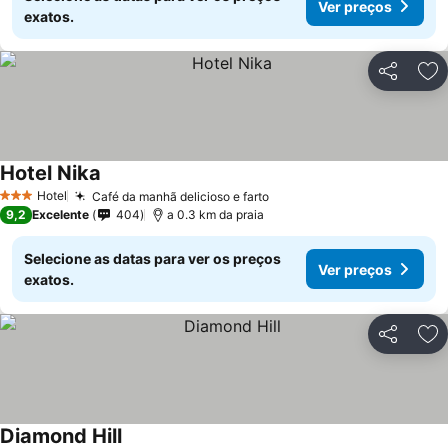
Ver preços
exatos.
Partilhar
Ad
Hotel Nika
Ver preços
Hotel
Café da manhã delicioso e farto
Ver preços
3 Estrelas
9,2
Excelente
404
a 0.3 km da praia
Selecione as datas para ver os preços
Ver preços
exatos.
Partilhar
Ad
Diamond Hill
Ver preços