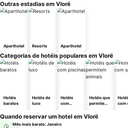
Outras estadias em Vlorë
Aparthotel
Resorts
Aparthotel
Categorias de hotéis populares em Vlorë
Hotéis
Hotéis de
Hotéis
Hotéis que
Hoté
baratos
luxo
com
permitem
com 
piscinas
animais
Quando reservar um hotel em Vlorë
Mês mais barato: Janeiro