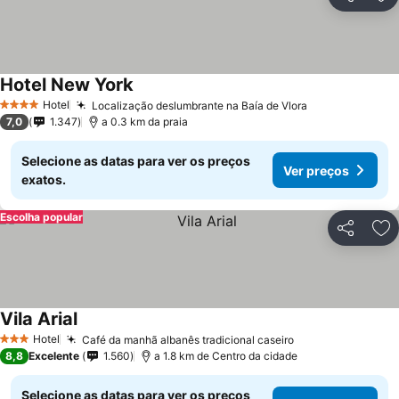
Partilhar
Ad
Hotel New York
Ver preços
Hotel
Localização deslumbrante na Baía de Vlora
Ver preços
4 Estrelas
7,0
1.347
a 0.3 km da praia
Selecione as datas para ver os preços
Ver preços
exatos.
Escolha popular
Partilhar
Ad
Vila Arial
Ver preços
Hotel
Café da manhã albanês tradicional caseiro
Ver preços
3 Estrelas
8,8
Excelente
1.560
a 1.8 km de Centro da cidade
Selecione as datas para ver os preços