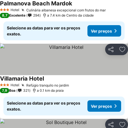
Palmanova Beach Mardok
Ver preços
Hotel
Culinária albanesa excepcional com frutos do mar
Ver preço
3 Estrelas
8,7
Excelente
294
a 7.4 km de Centro da cidade
Selecione as datas para ver os preços
Ver preços
exatos.
Partilhar
Ad
Villamaria Hotel
Ver preços
Hotel
Refúgio tranquilo no jardim
Ver preços
3 Estrelas
7,9
Boa
321
a 0.1 km da praia
Selecione as datas para ver os preços
Ver preços
exatos.
Partilhar
Ad