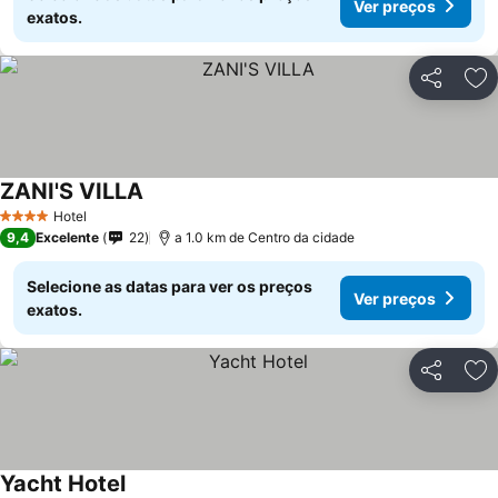
Ver preços
exatos.
Partilhar
Ad
ZANI'S VILLA
Ver preços
Hotel
4 Estrelas
9,4
Excelente
22
a 1.0 km de Centro da cidade
Selecione as datas para ver os preços
Ver preços
exatos.
Partilhar
Ad
Yacht Hotel
Ver preços