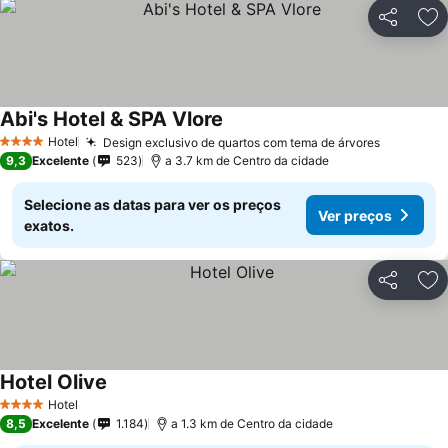
Partilhar
Ad
Abi's Hotel & SPA Vlore
Ver preços
Hotel
Design exclusivo de quartos com tema de árvores
Ver preç
4 Estrelas
9,3
Excelente
523
a 3.7 km de Centro da cidade
Selecione as datas para ver os preços
Ver preços
exatos.
Partilhar
Ad
Hotel Olive
Ver preços
Hotel
4 Estrelas
8,5
Excelente
1.184
a 1.3 km de Centro da cidade