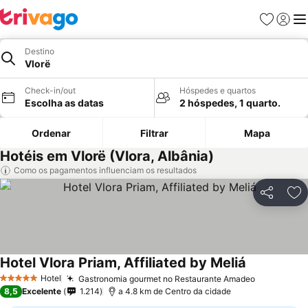
Favoritos
Iniciar
Me
Destino
Vlorë
Check-in/out
Hóspedes e quartos
Escolha as datas
2 hóspedes, 1 quarto.
Ordenar
Filtrar
Mapa
Hotéis em Vlorë (Vlora, Albânia)
Como os pagamentos influenciam os resultados
Partilhar
Ad
Hotel Vlora Priam, Affiliated by Meliá
Ver preços
Hotel
Gastronomia gourmet no Restaurante Amadeo
Ver preço
5 Estrelas
8,5
Excelente
1.214
a 4.8 km de Centro da cidade