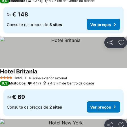
9,0
Excelente
1.351
a 7.7 km de Centro da cidade
€ 148
De
Consulte os preços de
3 sites
Ver preços
Partilhar
Ad
Hotel Britania
Ver preços
Hotel
Piscina exterior sazonal
Ver preços
4 Estrelas
8,3
Muito boa
447
a 4.3 km de Centro da cidade
€ 69
De
Consulte os preços de
2 sites
Ver preços