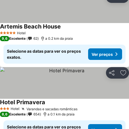
Ad
Artemis Beach House
Ver preços
Hotel
5 Estrelas
9,6
Excelente
62
a 0.2 km da praia
Selecione as datas para ver os preços
Ver preços
exatos.
Partilhar
Ad
Hotel Primavera
Ver preços
Hotel
Varandas e sacadas românticas
Ver preços
3 Estrelas
8,6
Excelente
654
a 0.1 km da praia
Selecione as datas para ver os preços