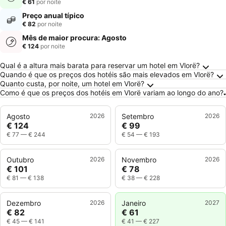
€ 61
por noite
Preço anual típico
€ 82
por noite
Mês de maior procura: Agosto
€ 124
por noite
Perguntas Frequentes sobre Vlorë
Qual é a altura mais barata para reservar um hotel em Vlorë?
Quando é que os preços dos hotéis são mais elevados em Vlorë?
Quanto custa, por noite, um hotel em Vlorë?
Como é que os preços dos hotéis em Vlorë variam ao longo do ano?
Agosto
2026
Setembro
2026
€ 124
€ 99
€ 77
—
€ 244
€ 54
—
€ 193
Outubro
2026
Novembro
2026
€ 101
€ 78
€ 81
—
€ 138
€ 38
—
€ 228
Dezembro
2026
Janeiro
2027
€ 82
€ 61
€ 45
—
€ 141
€ 41
—
€ 227