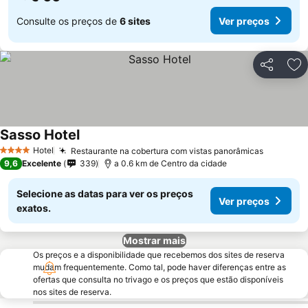
Consulte os preços de
6 sites
Ver preços
Partilhar
Ad
Sasso Hotel
Ver preços
Hotel
Restaurante na cobertura com vistas panorâmicas
Ver preç
4 Estrelas
9,6
Excelente
339
a 0.6 km de Centro da cidade
Selecione as datas para ver os preços
Ver preços
exatos.
Mostrar mais
Os preços e a disponibilidade que recebemos dos sites de reserva
mudam frequentemente. Como tal, pode haver diferenças entre as
ofertas que consulta no trivago e os preços que estão disponíveis
nos sites de reserva.