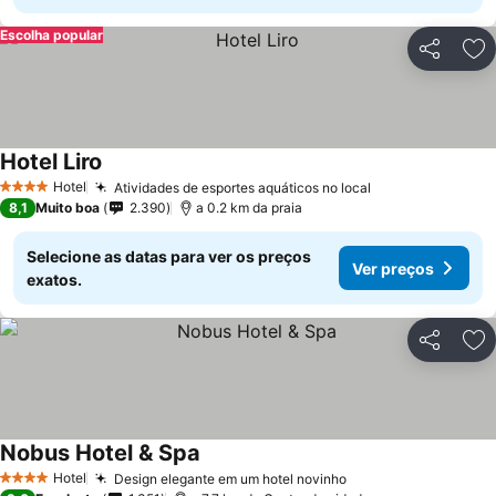
Escolha popular
Partilhar
Ad
Hotel Liro
Ver preços
Hotel
Atividades de esportes aquáticos no local
Ver preços
4 Estrelas
8,1
Muito boa
2.390
a 0.2 km da praia
Selecione as datas para ver os preços
Ver preços
exatos.
Partilhar
Ad
Nobus Hotel & Spa
Ver preços
Hotel
Design elegante em um hotel novinho
Ver preços
4 Estrelas