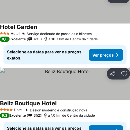
Partilhar
Ad
Hotel Garden
Ver preços
Hotel
Serviço dedicado de passeios e bilhetes
Ver preços
3 Estrelas
8,6
Excelente
433
a 10.7 km de Centro da cidade
Selecione as datas para ver os preços
Ver preços
exatos.
Partilhar
Ad
Beliz Boutique Hotel
Ver preços
Hotel
Design moderno e construção nova
Ver preços
4 Estrelas
9,2
Excelente
352
a 1.0 km de Centro da cidade
Selecione as datas para ver os preços