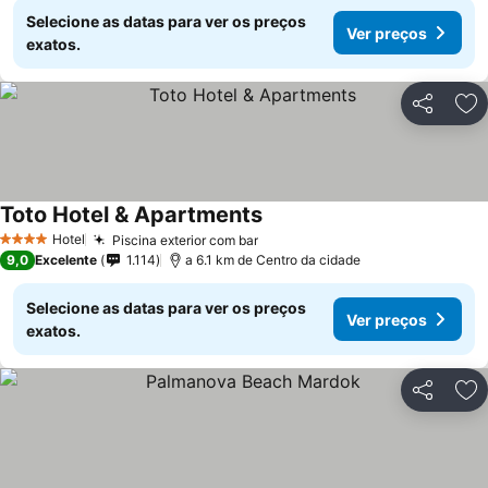
Selecione as datas para ver os preços
Ver preços
exatos.
Partilhar
Ad
Toto Hotel & Apartments
Ver preços
Hotel
Piscina exterior com bar
Ver preços
4 Estrelas
9,0
Excelente
1.114
a 6.1 km de Centro da cidade
Selecione as datas para ver os preços
Ver preços
exatos.
Partilhar
Ad