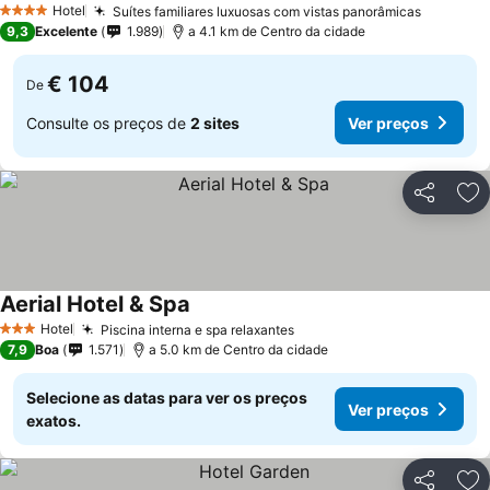
Hotel
Suítes familiares luxuosas com vistas panorâmicas
Ver pre
4 Estrelas
9,3
Excelente
1.989
a 4.1 km de Centro da cidade
€ 104
De
Consulte os preços de
2 sites
Ver preços
Partilhar
Ad
Aerial Hotel & Spa
Ver preços
Hotel
Piscina interna e spa relaxantes
Ver preços
3 Estrelas
7,9
Boa
1.571
a 5.0 km de Centro da cidade
Selecione as datas para ver os preços
Ver preços
exatos.