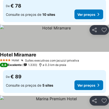
€ 78
De
Consulte os preços de
10 sites
Ver preços
Partilhar
Ad
Hotel Miramare
Ver preços
Hotel
Suítes executivas com jacuzzi privativa
Ver preços
4 Estrelas
8,8
Excelente
1.330
a 0.3 km da praia
€ 89
De
Consulte os preços de
5 sites
Ver preços
Partilhar
Ad