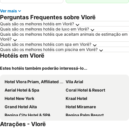
Ver mais
Perguntas Frequentes sobre Vlorë
Quais são os melhores hotéis em Vlorë?
Quais são os melhores hotéis de luxo em Vlorë?
Quais são os melhores hotéis que aceitam animais de estimação em
Vlorë?
Quais são os melhores hotéis com spa em Vlorë?
Quais são os melhores hotéis com piscina em Vlorë?
Hotéis em Vlorë
Estes hotéis também poderão interessá-lo...
Hotel Vlora Priam, Affiliated by Meliá
Vila Arial
Aerial Hotel & Spa
Coral Hotel & Resort
Hotel New York
Kraal Hotel
Grand Hotel Aita
Hotel Miramare
Regina City Hotel & SPA
Regina Palm Resort
Atrações - Vlorë
Marina Premium Hotel
Maritim Marina Bay Resort SPA & Casino