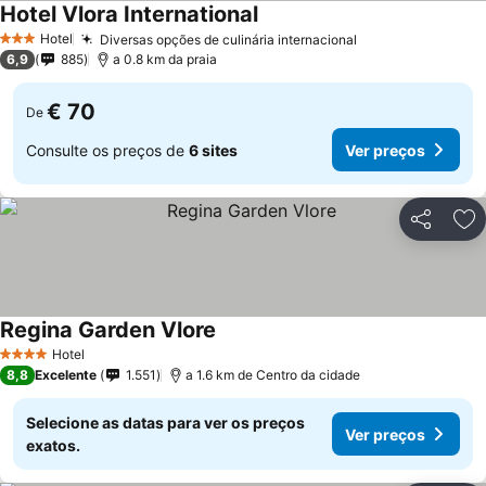
Hotel Vlora International
Ver preços
Hotel
Diversas opções de culinária internacional
Ver preços
3 Estrelas
6,9
885
a 0.8 km da praia
€ 70
De
Consulte os preços de
6 sites
Ver preços
Partilhar
Ad
Regina Garden Vlore
Ver preços
Hotel
4 Estrelas
8,8
Excelente
1.551
a 1.6 km de Centro da cidade
Selecione as datas para ver os preços
Ver preços
exatos.