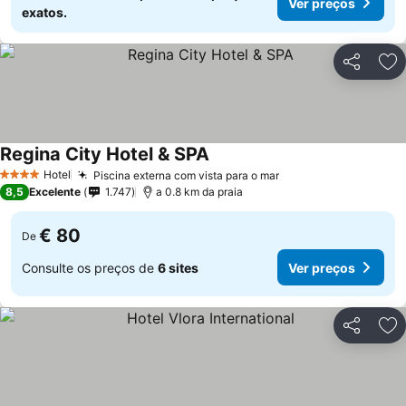
Ver preços
exatos.
Partilhar
Ad
Regina City Hotel & SPA
Ver preços
Hotel
Piscina externa com vista para o mar
Ver preços
4 Estrelas
8,5
Excelente
1.747
a 0.8 km da praia
€ 80
De
Consulte os preços de
6 sites
Ver preços
Partilhar
Ad