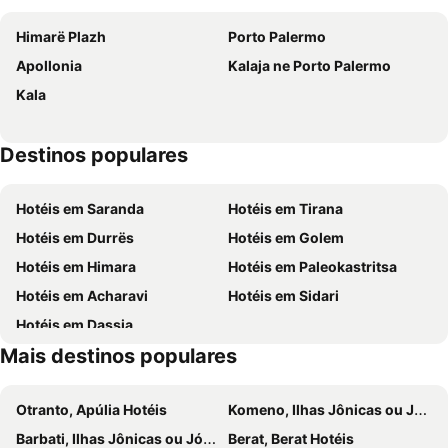
Hotel Britania
Regina Blu Hotel
Himarë Plazh
Porto Palermo
Hotel Primavera
Hotel Garden
Apollonia
Kalaja ne Porto Palermo
Sea & Sand Hotel
Le Palazzine Hotel
Kala
Hotel Balili
Imperial Visar Hotel
Mazarine Hotel, Vlorë, Albania
ELMAR COMFORT
Destinos populares
Hotel Palace
Toto Hotel & Apartments
Julia Apartments
Folie Marine Hotel & Beach Club
Hotéis em Saranda
Hotéis em Tirana
Blue Paradise
Miramare Boutique Hotel
Hotéis em Durrës
Hotéis em Golem
Hotel Central
Tris3 Hotel
Hotéis em Himara
Hotéis em Paleokastritsa
Hesperus Hotel
The Central View Boutique Hotel
Hotéis em Acharavi
Hotéis em Sidari
Hotel Bologna
Hotel San Saena
Hotéis em Dassia
Hotel Nika
ELMAR HOTEL
Mais destinos populares
ZANI'S VILLA
Beliz Boutique Hotel
Artemis Beach House
Palmanova Beach Mardok
Otranto, Apúlia Hotéis
Komeno, Ilhas Jônicas ou Jónicas Hotéis
Sol Boutique Hotel
Kevins Aparthotel
Barbati, Ilhas Jônicas ou Jónicas Hotéis
Berat, Berat Hotéis
Ames Hotel & SPA
Hildon Villas