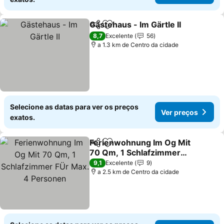
Gästehaus - Im Gärtle II
Partilhar
Adicionar aos favoritos
Ve
8,7
Excelente
56
a 1.3 km de Centro da cidade
Selecione as datas para ver os preços
Ver preços
exatos.
Ferienwohnung Im Og Mit
Partilhar
Adicionar aos favoritos
70 Qm, 1 Schlafzimmer
FÜr Max. 4 Personen
Ver preços
9,1
Excelente
9
a 2.5 km de Centro da cidade