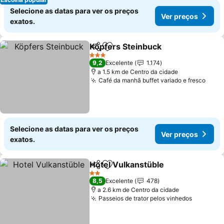
Selecione as datas para ver os preços
Ver preços
exatos.
Köpfers Steinbuck
Partilhar
Adicionar aos favoritos
Ver pre
3 Estrelas
9,2
Excelente
1.174
a 1.5 km de Centro da cidade
Café da manhã buffet variado e fresco
Ver 
Selecione as datas para ver os preços
Ver preços
exatos.
Hotel Vulkanstüble
Partilhar
Adicionar aos favoritos
Ver pr
2 Estrelas
8,5
Excelente
478
a 2.6 km de Centro da cidade
Passeios de trator pelos vinhedos
Ver pre