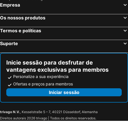
Empresa
Munique, Baviera Hotéis
Colónia, Renânia do Norte-Vestfália Hotéis
Frankfurt, Hesse Hotéis
Dusseldorf, Renânia do Norte-Vestfália Hotéis
Os nossos produtos
Hamburgo, Hamburgo Hotéis
Nuremberga, Baviera Hotéis
Termos e políticas
Dresden, Saxónia Hotéis
Suporte
Inicie sessão para desfrutar de
vantagens exclusivas para membros
Personalize a sua experiência
Ofertas e preços para membros
Iniciar sessão
trivago N.V.
, Kesselstraße 5 – 7, 40221 Düsseldorf, Alemanha
Direitos autorais 2026 trivago | Todos os direitos reservados.