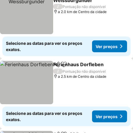
Weissburgunder
Ver preços
/
Pontuação não disponível
a 2.0 km de Centro da cidade
Selecione as datas para ver os preços
Ver preços
exatos.
Ferienhaus Dorfleben
Partilhar
Adicionar aos favoritos
Ver 
/
Pontuação não disponível
a 2.5 km de Centro da cidade
Selecione as datas para ver os preços
Ver preços
exatos.