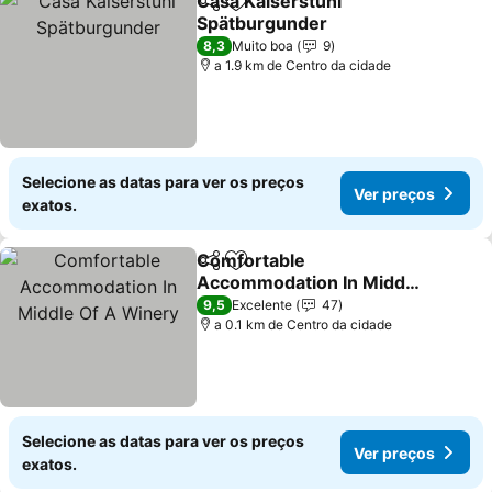
Casa Kaiserstuhl
Partilhar
Adicionar aos favoritos
Spätburgunder
Ver preços
8,3
Muito boa
9
a 1.9 km de Centro da cidade
Selecione as datas para ver os preços
Ver preços
exatos.
Comfortable
Partilhar
Adicionar aos favoritos
Accommodation In Middle
Of A Winery
Ver preços
9,5
Excelente
47
a 0.1 km de Centro da cidade
Selecione as datas para ver os preços
Ver preços
exatos.