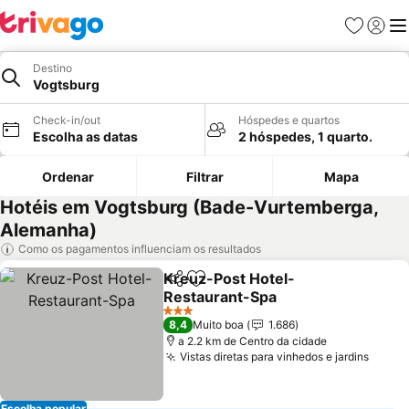
Favoritos
Iniciar
Me
Destino
Vogtsburg
Check-in/out
Hóspedes e quartos
Escolha as datas
2 hóspedes, 1 quarto.
Ordenar
Filtrar
Mapa
Hotéis em Vogtsburg (Bade-Vurtemberga,
Alemanha)
Como os pagamentos influenciam os resultados
Kreuz-Post Hotel-
Partilhar
Adicionar aos favoritos
Restaurant-Spa
Ver preços
3 Estrelas
8,4
Muito boa
1.686
a 2.2 km de Centro da cidade
Vistas diretas para vinhedos e jardins
Ver p
Escolha popular