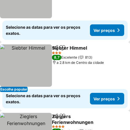
Selecione as datas para ver os preços
Ver preços
exatos.
Siebter Himmel
Partilhar
Adicionar aos favoritos
Ver preços
3 Estrelas
8,7
Excelente
813
a 2.8 km de Centro da cidade
Escolha popular
Selecione as datas para ver os preços
Ver preços
exatos.
Zieglers
Partilhar
Adicionar aos favoritos
Ferienwohnungen
Ver preços
4 Estrelas