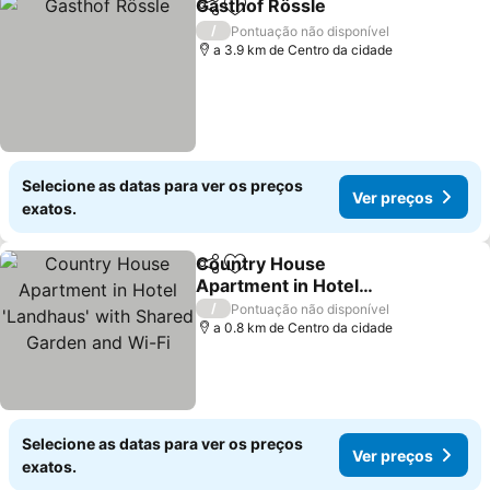
Gasthof Rössle
Partilhar
Adicionar aos favoritos
Ver preços
/
Pontuação não disponível
a 3.9 km de Centro da cidade
Selecione as datas para ver os preços
Ver preços
exatos.
Country House
Partilhar
Adicionar aos favoritos
Apartment in Hotel
'Landhaus' with Shared
Ver preços
/
Pontuação não disponível
Garden and Wi-Fi
a 0.8 km de Centro da cidade
Selecione as datas para ver os preços
Ver preços
exatos.