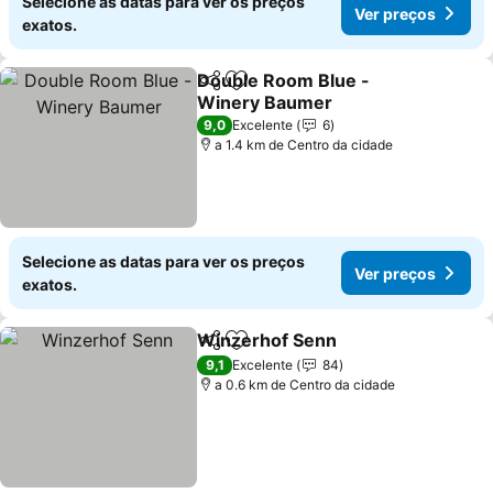
Selecione as datas para ver os preços
Ver preços
exatos.
Double Room Blue -
Partilhar
Adicionar aos favoritos
Winery Baumer
Ver preços
9,0
Excelente
6
a 1.4 km de Centro da cidade
Selecione as datas para ver os preços
Ver preços
exatos.
Winzerhof Senn
Partilhar
Adicionar aos favoritos
Ver preço
9,1
Excelente
84
a 0.6 km de Centro da cidade