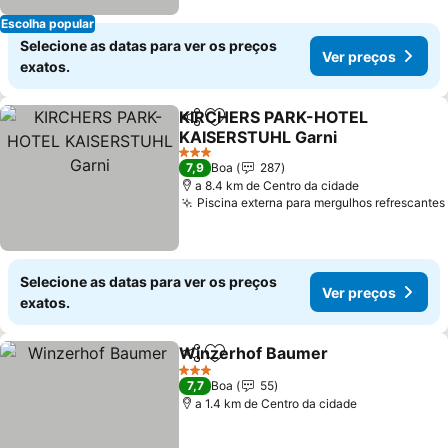
Escolha popular
Selecione as datas para ver os preços
Ver preços
exatos.
KIRCHERS PARK-HOTEL
Partilhar
Adicionar aos favoritos
KAISERSTUHL Garni
Ver preços
3 Estrelas
7,9
Boa
287
a 8.4 km de Centro da cidade
Piscina externa para mergulhos refrescantes
Selecione as datas para ver os preços
Ver preços
exatos.
Winzerhof Baumer
Partilhar
Adicionar aos favoritos
Ver pr
3 Estrelas
7,7
Boa
55
a 1.4 km de Centro da cidade