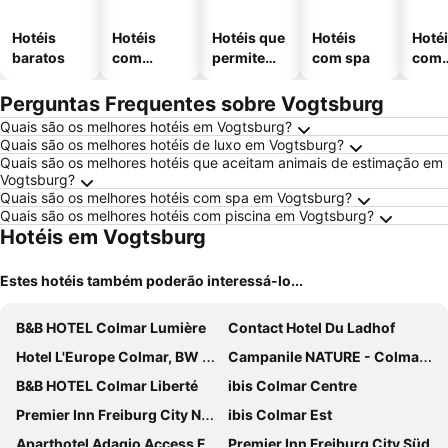
Hotéis
Hotéis
Hotéis que
Hotéis
Hoté
baratos
com
permitem
com spa
com
piscinas
animais
esta
ment
Perguntas Frequentes sobre Vogtsburg
Quais são os melhores hotéis em Vogtsburg?
Quais são os melhores hotéis de luxo em Vogtsburg?
Quais são os melhores hotéis que aceitam animais de estimação em
Vogtsburg?
Quais são os melhores hotéis com spa em Vogtsburg?
Quais são os melhores hotéis com piscina em Vogtsburg?
Hotéis em Vogtsburg
Estes hotéis também poderão interessá-lo...
B&B HOTEL Colmar Lumière
Contact Hotel Du Ladhof
Hotel L'Europe Colmar, BW Signature Collection
Campanile NATURE - Colmar Parc des Exposition
B&B HOTEL Colmar Liberté
ibis Colmar Centre
Premier Inn Freiburg City Nord hotel
ibis Colmar Est
Aparthotel Adagio Access Freiburg
Premier Inn Freiburg City Süd