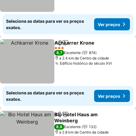
Selecione as datas para ver os preços
Ver preços
exatos.
Achkarrer Krone
Partilhar
Adicionar aos favoritos
Ver preço
3 Estrelas
8,7
Excelente
874
a 2.4 km de Centro da cidade
Edifício histórico do século XVI
Ver preço
Selecione as datas para ver os preços
Ver preços
exatos.
Bio Hotel Haus am
Partilhar
Adicionar aos favoritos
Weinberg
Ver preços
8,8
Excelente
132
a 2.8 km de Centro da cidade