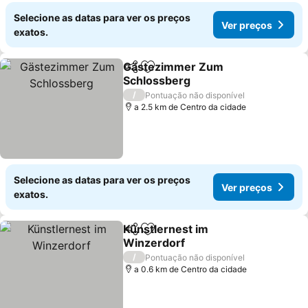
Selecione as datas para ver os preços
Ver preços
exatos.
Gästezimmer Zum
Partilhar
Adicionar aos favoritos
Schlossberg
Ver preços
/
Pontuação não disponível
a 2.5 km de Centro da cidade
Selecione as datas para ver os preços
Ver preços
exatos.
Künstlernest im
Partilhar
Adicionar aos favoritos
Winzerdorf
Ver preços
/
Pontuação não disponível
a 0.6 km de Centro da cidade