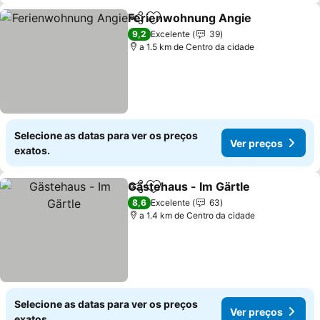
Ferienwohnung Angie
Partilhar
Adicionar aos favoritos
Ver 
9,2
Excelente
39
a 1.5 km de Centro da cidade
Selecione as datas para ver os preços
Ver preços
exatos.
Gästehaus - Im Gärtle
Partilhar
Adicionar aos favoritos
Ver 
8,6
Excelente
63
a 1.4 km de Centro da cidade
Selecione as datas para ver os preços
Ver preços
exatos.