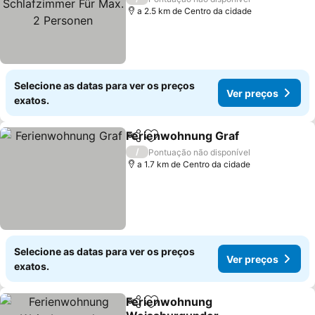
a 2.5 km de Centro da cidade
Selecione as datas para ver os preços
Ver preços
exatos.
Ferienwohnung Graf
Partilhar
Adicionar aos favoritos
Ver p
/
Pontuação não disponível
a 1.7 km de Centro da cidade
Selecione as datas para ver os preços
Ver preços
exatos.
Ferienwohnung
Partilhar
Adicionar aos favoritos