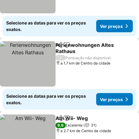
Selecione as datas para ver os preços
Ver preços
exatos.
Ferienwohnungen Altes
Partilhar
Adicionar aos favoritos
Rathaus
Ver preços
/
Pontuação não disponível
a 1.7 km de Centro da cidade
Selecione as datas para ver os preços
Ver preços
exatos.
Am Wii- Weg
Partilhar
Adicionar aos favoritos
Ver preços
9,6
Excelente
31
a 2.7 km de Centro da cidade