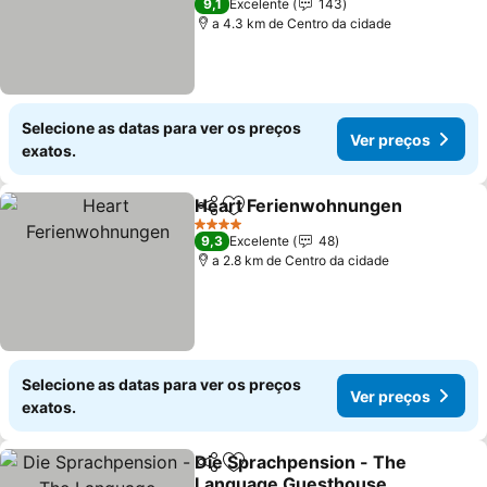
9,1
Excelente
143
a 4.3 km de Centro da cidade
Selecione as datas para ver os preços
Ver preços
exatos.
Heart Ferienwohnungen
Partilhar
Adicionar aos favoritos
V
4 Estrelas
9,3
Excelente
48
a 2.8 km de Centro da cidade
Selecione as datas para ver os preços
Ver preços
exatos.
Die Sprachpension - The
Partilhar
Adicionar aos favoritos
Language Guesthouse