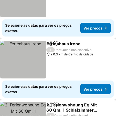
Selecione as datas para ver os preços
Ver preços
exatos.
Ferienhaus Irene
Partilhar
Adicionar aos favoritos
Ver preço
/
Pontuação não disponível
a 0.3 km de Centro da cidade
Selecione as datas para ver os preços
Ver preços
exatos.
2. Ferienwohnung Eg Mit
Partilhar
Adicionar aos favoritos
60 Qm, 1 Schlafzimmer
Für Max. 2 Personen
Ver preços
/
Pontuação não disponível