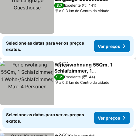
Ver preços
8,7
Excelente
141
a 0.3 km de Centro da cidade
Selecione as datas para ver os preços
Ver preços
exatos.
Ferienwohnung 55Qm, 1
Partilhar
Adicionar aos favoritos
Schlafzimmer, 1
Wohn-/Schlafzimmer,
Ver preços
9,2
Excelente
44
Max. 4 Personen
a 0.3 km de Centro da cidade
Selecione as datas para ver os preços
Ver preços
exatos.