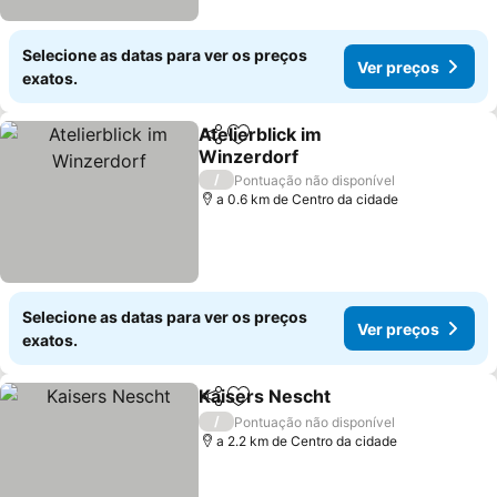
Selecione as datas para ver os preços
Ver preços
exatos.
Atelierblick im
Partilhar
Adicionar aos favoritos
Winzerdorf
Ver preços
/
Pontuação não disponível
a 0.6 km de Centro da cidade
Selecione as datas para ver os preços
Ver preços
exatos.
Kaisers Nescht
Partilhar
Adicionar aos favoritos
Ver preços
/
Pontuação não disponível
a 2.2 km de Centro da cidade