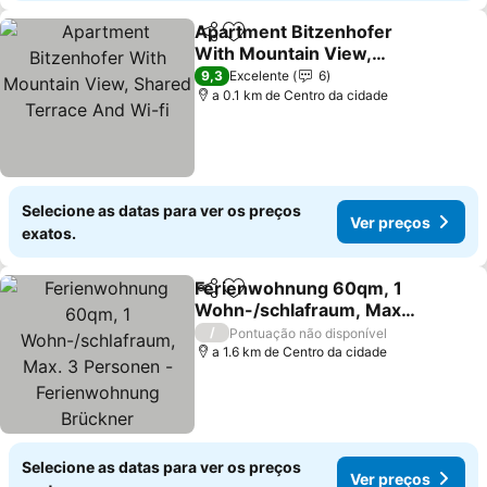
Apartment Bitzenhofer
Partilhar
Adicionar aos favoritos
With Mountain View,
Shared Terrace And Wi-fi
Ver preços
9,3
Excelente
6
a 0.1 km de Centro da cidade
Selecione as datas para ver os preços
Ver preços
exatos.
Ferienwohnung 60qm, 1
Partilhar
Adicionar aos favoritos
Wohn-/schlafraum, Max.
3 Personen -
Ver preços
/
Pontuação não disponível
Ferienwohnung Brückner
a 1.6 km de Centro da cidade
Selecione as datas para ver os preços
Ver preços