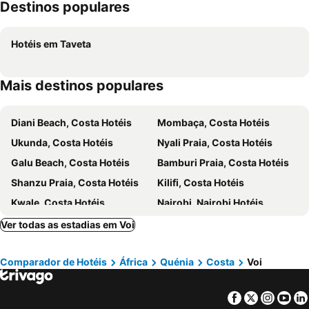
Destinos populares
Hotéis em Taveta
Mais destinos populares
Diani Beach, Costa Hotéis
Mombaça, Costa Hotéis
Ukunda, Costa Hotéis
Nyali Praia, Costa Hotéis
Galu Beach, Costa Hotéis
Bamburi Praia, Costa Hotéis
Shanzu Praia, Costa Hotéis
Kilifi, Costa Hotéis
Kwale, Costa Hotéis
Nairobi, Nairobi Hotéis
Watamu, Costa Hotéis
Narok, Rift Valley Hotéis
Ver todas as estadias em Voi
Malindi, Costa Hotéis
Ol Tukai, Rift Valley Hotéis
Comparador de Hotéis
África
Quénia
Costa
Voi
Facebook
Twitter
Insta
Yo