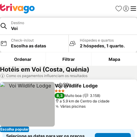
Favoritos
Iniciar
Me
Destino
Voi
Check-in/out
Hóspedes e quartos
Escolha as datas
2 hóspedes, 1 quarto.
Ordenar
Filtrar
Mapa
Hotéis em Voi (Costa, Quénia)
Como os pagamentos influenciam os resultados
Voi Wildlife Lodge
Partilhar
Adicionar aos favoritos
3 Estrelas
8,3
Muito boa
3.158
a 5.9 km de Centro da cidade
Várias piscinas
Escolha popular
Selecione as datas para ver os preços