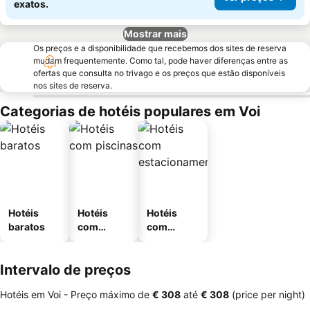
exatos.
Mostrar mais
Os preços e a disponibilidade que recebemos dos sites de reserva
mudam frequentemente. Como tal, pode haver diferenças entre as
ofertas que consulta no trivago e os preços que estão disponíveis
nos sites de reserva.
Categorias de hotéis populares em Voi
Hotéis
Hotéis
Hotéis
baratos
com
com
piscinas
estaciona
mento
Intervalo de preços
Hotéis em Voi -
Preço máximo
de
‎€ 308
até
‎€ 308
(price per night)