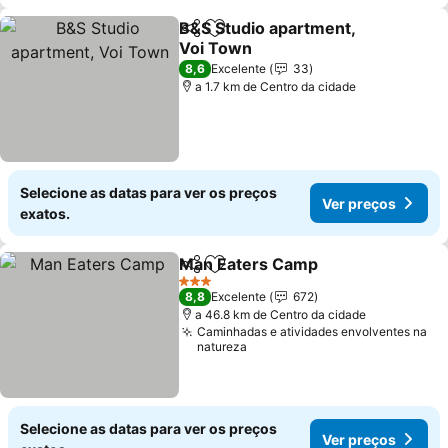
B&S Studio apartment,
Partilhar
Adicionar aos favoritos
Voi Town
8,6
Excelente
33
a 1.7 km de Centro da cidade
Selecione as datas para ver os preços
Ver preços
exatos.
Man Eaters Camp
Partilhar
Adicionar aos favoritos
3 Estrelas
8,8
Excelente
672
a 46.8 km de Centro da cidade
Caminhadas e atividades envolventes na
natureza
Selecione as datas para ver os preços
Ver preços