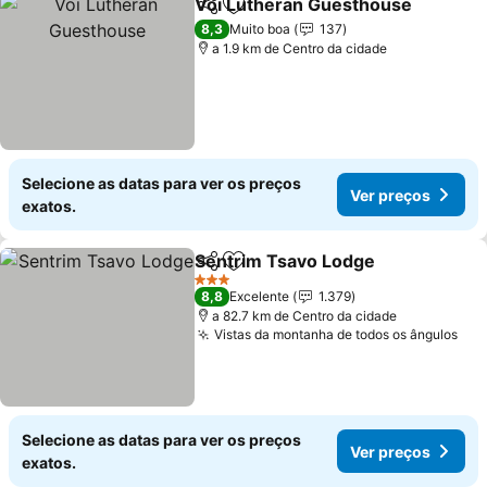
Voi Lutheran Guesthouse
Partilhar
Adicionar aos favoritos
8,3
Muito boa
137
a 1.9 km de Centro da cidade
Selecione as datas para ver os preços
Ver preços
exatos.
Sentrim Tsavo Lodge
Partilhar
Adicionar aos favoritos
3 Estrelas
8,8
Excelente
1.379
a 82.7 km de Centro da cidade
Vistas da montanha de todos os ângulos
Selecione as datas para ver os preços
Ver preços
exatos.