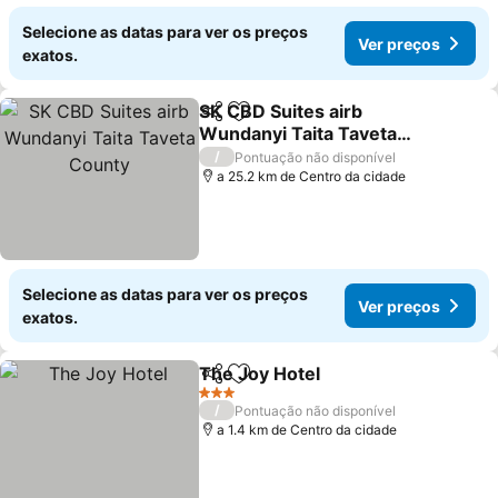
Selecione as datas para ver os preços
Ver preços
exatos.
SK CBD Suites airb
Partilhar
Adicionar aos favoritos
Wundanyi Taita Taveta
County
/
Pontuação não disponível
a 25.2 km de Centro da cidade
Selecione as datas para ver os preços
Ver preços
exatos.
The Joy Hotel
Partilhar
Adicionar aos favoritos
3 Estrelas
/
Pontuação não disponível
a 1.4 km de Centro da cidade