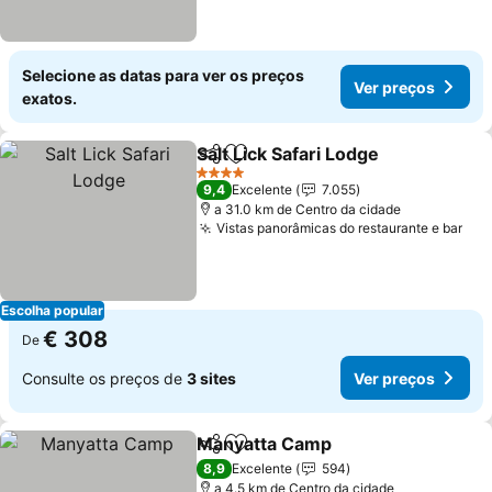
Selecione as datas para ver os preços
Ver preços
exatos.
Salt Lick Safari Lodge
Partilhar
Adicionar aos favoritos
4 Estrelas
9,4
Excelente
7.055
a 31.0 km de Centro da cidade
Vistas panorâmicas do restaurante e bar
Escolha popular
€ 308
De
Consulte os preços de
3 sites
Ver preços
Manyatta Camp
Partilhar
Adicionar aos favoritos
8,9
Excelente
594
a 4.5 km de Centro da cidade