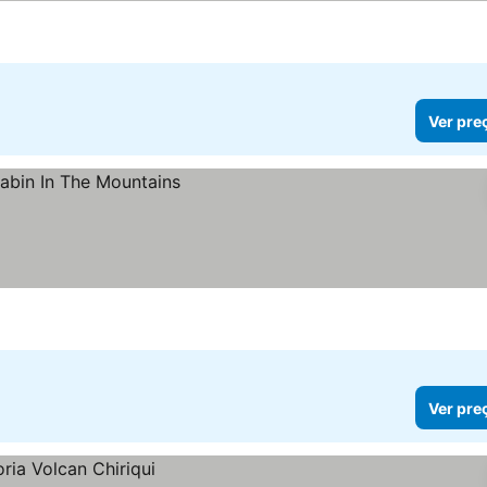
Ver pre
Ver pre