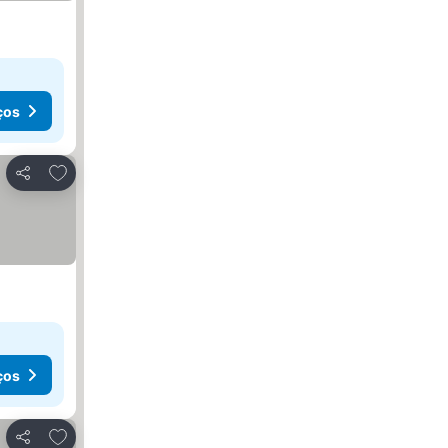
ços
Adicionar aos favoritos
Partilhar
ços
Adicionar aos favoritos
Partilhar