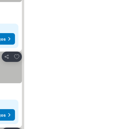
ços
Adicionar aos favoritos
Partilhar
ços