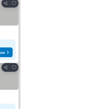
Adicionar aos favoritos
Partilhar
ços
Adicionar aos favoritos
Partilhar