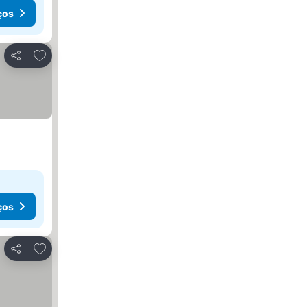
ços
Adicionar aos favoritos
Partilhar
ços
Adicionar aos favoritos
Partilhar