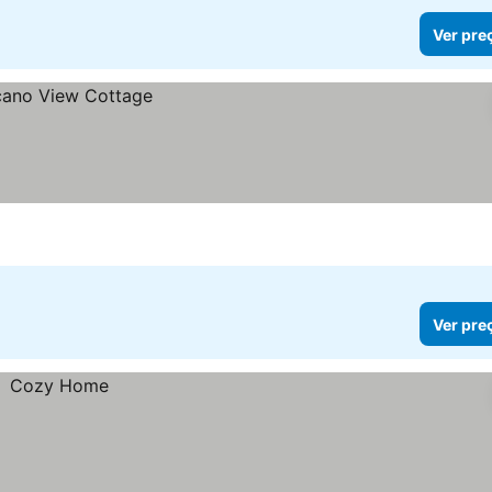
Ver pre
Ver pre