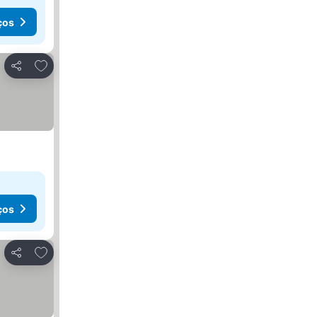
ços
Adicionar aos favoritos
Partilhar
ços
Adicionar aos favoritos
Partilhar