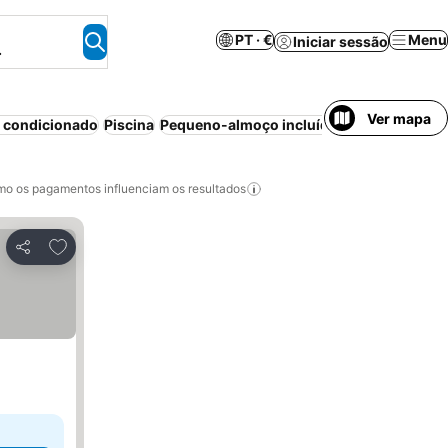
PT · €
Menu
Iniciar sessão
.
Ver mapa
 condicionado
Piscina
Pequeno-almoço incluído
o os pagamentos influenciam os resultados
Adicionar aos favoritos
Partilhar