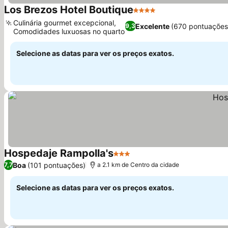
Los Brezos Hotel Boutique
4 Estrelas
Ver preços
Culinária gourmet excepcional,
Excelente
(670 pontuações
9,3
Comodidades luxuosas no quarto
Ver preços
Selecione as datas para ver os preços exatos.
Hospedaje Rampolla's
3 Estrelas
Ver preços
Boa
(101 pontuações)
7,7
a 2.1 km de Centro da cidade
Selecione as datas para ver os preços exatos.