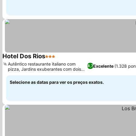
Hotel Dos Rios
3 Estrelas
Ver preços
Autêntico restaurante italiano com
Excelente
(1.328 pon
8,7
pizza, Jardins exuberantes com dois
Ver preços
rios correndo
Selecione as datas para ver os preços exatos.