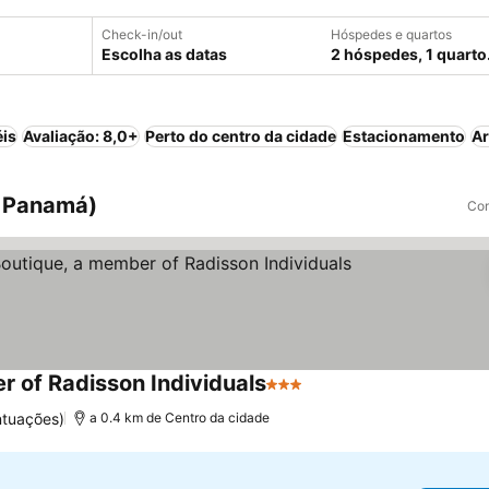
Check-in/out
Hóspedes e quartos
Escolha as datas
2 hóspedes, 1 quarto
éis
Avaliação: 8,0+
Perto do centro da cidade
Estacionamento
Ar
, Panamá)
Com
 of Radisson Individuals
3 Estrelas
Ver preços
ntuações)
a 0.4 km de Centro da cidade