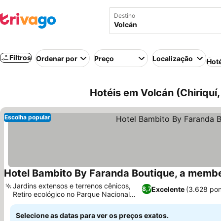
Destino
Filtros
Ordenar por
Preço
Localização
Hot
Hotéis em Volcán (Chiriquí
Escolha popular
Hotel Bambito By Faranda Boutique, a member
Jardins extensos e terrenos cênicos,
Excelente
(3.628 po
8,7
Retiro ecológico no Parque Nacional
Ver preços
Volcán Barú
Selecione as datas para ver os preços exatos.