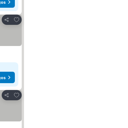
ços
Adicionar aos favoritos
Partilhar
ços
Adicionar aos favoritos
Partilhar