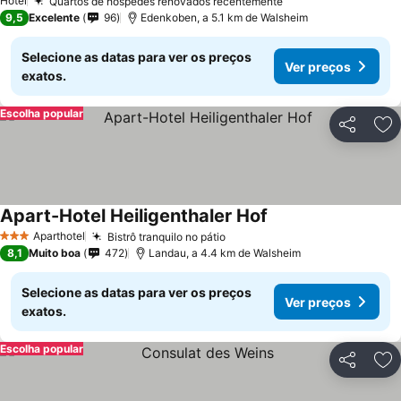
Hotel
Quartos de hóspedes renovados recentemente
Ver preços
9,5
Excelente
96
Edenkoben, a 5.1 km de Walsheim
Selecione as datas para ver os preços
Ver preços
exatos.
Escolha popular
Partilhar
Ad
Apart-Hotel Heiligenthaler Hof
Ver preços
Aparthotel
Bistrô tranquilo no pátio
Ver preços
3 Estrelas
8,1
Muito boa
472
Landau, a 4.4 km de Walsheim
Selecione as datas para ver os preços
Ver preços
exatos.
Escolha popular
Partilhar
Ad