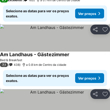
9,7
Excelente
163
a 0.1 km de Centro da cidade
Selecione as datas para ver os preços
Ver preços
exatos.
Partilhar
Ad
Am Landhaus - Gästezimmer
Ver preços
Bed & Breakfast
7,1
438
a 0.8 km de Centro da cidade
Selecione as datas para ver os preços
Ver preços
exatos.
Partilhar
Ad