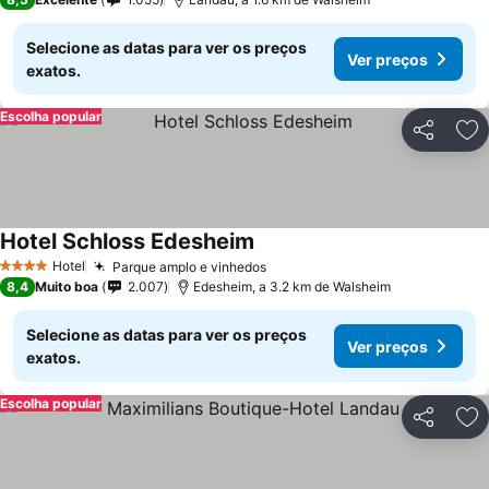
Selecione as datas para ver os preços
Ver preços
exatos.
Escolha popular
Partilhar
Ad
Hotel Schloss Edesheim
Ver preços
Hotel
Parque amplo e vinhedos
Ver preços
4 Estrelas
8,4
Muito boa
2.007
Edesheim, a 3.2 km de Walsheim
Selecione as datas para ver os preços
Ver preços
exatos.
Escolha popular
Partilhar
Ad