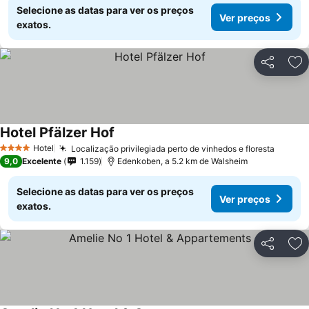
Selecione as datas para ver os preços
Ver preços
exatos.
Partilhar
Ad
Hotel Pfälzer Hof
Ver preços
Hotel
Localização privilegiada perto de vinhedos e floresta
Ver pr
4 Estrelas
9,0
Excelente
1.159
Edenkoben, a 5.2 km de Walsheim
Selecione as datas para ver os preços
Ver preços
exatos.
Partilhar
Ad