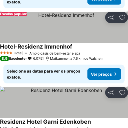
exatos.
Escolha popular
Partilhar
Ad
Hotel-Residenz Immenhof
Ver preços
Hotel
Amplo oásis de bem-estar e spa
Ver preços
4 Estrelas
8,9
Excelente
6.079
Maikammer, a 7.6 km de Walsheim
Selecione as datas para ver os preços
Ver preços
exatos.
Partilhar
Ad
Residenz Hotel Garni Edenkoben
Ver preços