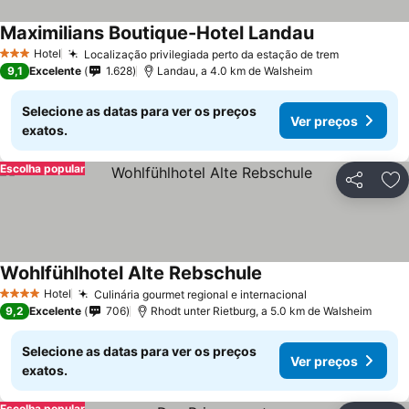
Maximilians Boutique-Hotel Landau
Ver preços
Hotel
Localização privilegiada perto da estação de trem
Ver preço
3 Estrelas
9,1
Excelente
1.628
Landau, a 4.0 km de Walsheim
Selecione as datas para ver os preços
Ver preços
exatos.
Escolha popular
Partilhar
Ad
Wohlfühlhotel Alte Rebschule
Ver preços
Hotel
Culinária gourmet regional e internacional
Ver preços
4 Estrelas
9,2
Excelente
706
Rhodt unter Rietburg, a 5.0 km de Walsheim
Selecione as datas para ver os preços
Ver preços
exatos.
Escolha popular