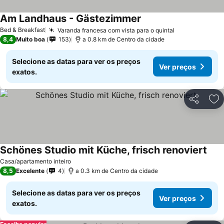
Am Landhaus - Gästezimmer
Ver preços
Bed & Breakfast
Varanda francesa com vista para o quintal
Ver preços
8,4
Muito boa
153
a 0.8 km de Centro da cidade
Selecione as datas para ver os preços
Ver preços
exatos.
Partilhar
Ad
Schönes Studio mit Küche, frisch renoviert
Ver 
Casa/apartamento inteiro
8,5
Excelente
4
a 0.3 km de Centro da cidade
Selecione as datas para ver os preços
Ver preços
exatos.