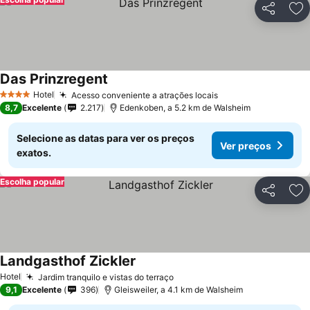
Partilhar
Ad
Das Prinzregent
Ver preços
Hotel
Acesso conveniente a atrações locais
Ver preços
4 Estrelas
8,7
Excelente
2.217
Edenkoben, a 5.2 km de Walsheim
Selecione as datas para ver os preços
Ver preços
exatos.
Escolha popular
Partilhar
Ad
Landgasthof Zickler
Ver preços
Hotel
Jardim tranquilo e vistas do terraço
Ver preços
9,1
Excelente
396
Gleisweiler, a 4.1 km de Walsheim