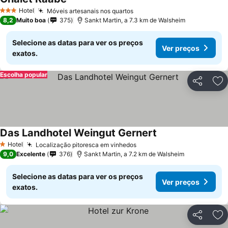
Ver preços
Hotel
Móveis artesanais nos quartos
Ver preços
3 Estrelas
8,2
Muito boa
375
Sankt Martin, a 7.3 km de Walsheim
Selecione as datas para ver os preços
Ver preços
exatos.
Escolha popular
Partilhar
Ad
Das Landhotel Weingut Gernert
Ver preços
Hotel
Localização pitoresca em vinhedos
Ver preços
1 Estrelas
9,0
Excelente
376
Sankt Martin, a 7.2 km de Walsheim
Selecione as datas para ver os preços
Ver preços
exatos.
Partilhar
Ad