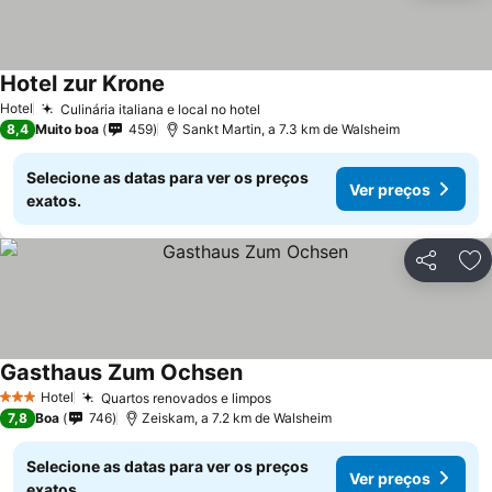
Hotel zur Krone
Ver preços
Hotel
Culinária italiana e local no hotel
Ver preços
8,4
Muito boa
459
Sankt Martin, a 7.3 km de Walsheim
Selecione as datas para ver os preços
Ver preços
exatos.
Partilhar
Ad
Gasthaus Zum Ochsen
Ver preços
Hotel
Quartos renovados e limpos
Ver preços
3 Estrelas
7,8
Boa
746
Zeiskam, a 7.2 km de Walsheim
Selecione as datas para ver os preços
Ver preços
exatos.