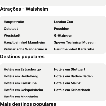
Atrações - Walsheim
Hauptstraße
Landau Zoo
Oststadt
Poseidon
Weststadt
Grötzingen
Hauptbahnhof Mannheim
Speyer Technical Museum
Kulinarische Wanderung um Obst Spargel und Wein
Hauptbahnhof Karlsruhe
Destinos populares
Akropolis
Heidelberg Hauptbahnhof
Heidelberger Weihnachtsmarkt
Castelo de Heidelberg
Hotéis em Estrasburgo
Hotéis em Stuttgart
Schloß Edesheim
Wein-Castell
Hotéis em Heidelberg
Hotéis em Baden-Baden
Goldener Engel
Burrweiler Mühle
Hotéis em Karlsruhe
Hotéis em Mainz
La Ola
Rathausplatz Landau
Hotéis em Geispolsheim
Hotéis em Kelsterbach
Pfälzer Hof
Schloss Villa Ludwigshöhe
Hotéis em Mannheim
Burg Berwartstein
Südweststadt
Mais destinos populares
Innenstadt Ost
Porta da Ponte Velha