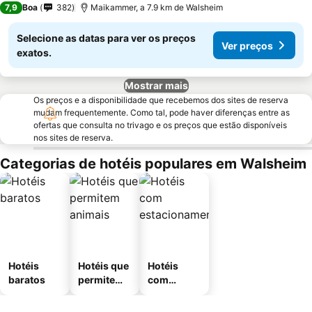
7,9
Boa
382
Maikammer, a 7.9 km de Walsheim
Selecione as datas para ver os preços
Ver preços
exatos.
Mostrar mais
Os preços e a disponibilidade que recebemos dos sites de reserva
mudam frequentemente. Como tal, pode haver diferenças entre as
ofertas que consulta no trivago e os preços que estão disponíveis
nos sites de reserva.
Categorias de hotéis populares em Walsheim
Hotéis
Hotéis que
Hotéis
baratos
permitem
com
animais
estaciona
mento