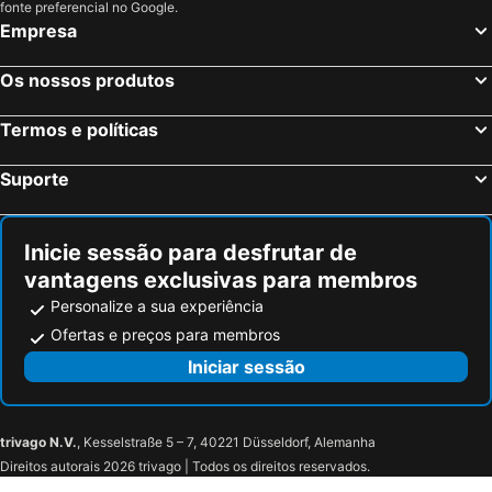
Berlim, Berlim Hotéis
Munique, Baviera Hotéis
fonte preferencial no Google.
Empresa
Dusseldorf, Renânia do Norte-Vestfália Hotéis
Hamburgo, Hamburgo Hotéis
Stuttgart, Bade-Vurtemberga Hotéis
Nuremberga, Baviera Hotéis
Os nossos produtos
Dresden, Saxónia Hotéis
Termos e políticas
Suporte
Inicie sessão para desfrutar de
vantagens exclusivas para membros
Personalize a sua experiência
Ofertas e preços para membros
Iniciar sessão
trivago N.V.
, Kesselstraße 5 – 7, 40221 Düsseldorf, Alemanha
Direitos autorais 2026 trivago | Todos os direitos reservados.