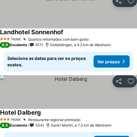
Partilhar
Ad
Landhotel Sonnenhof
Ver preços
Hotel
Quartos reformados com bom gosto
Ver preços
3 Estrelas
8,9
Excelente
817
Siebeldingen, a 6.2 km de Walsheim
Selecione as datas para ver os preços
Ver preços
exatos.
Partilhar
Ad
Hotel Dalberg
Ver preços
Hotel
Restaurante regional premiado
Ver preços
3 Estrelas
8,5
Excelente
534
Sankt Martin, a 7.3 km de Walsheim