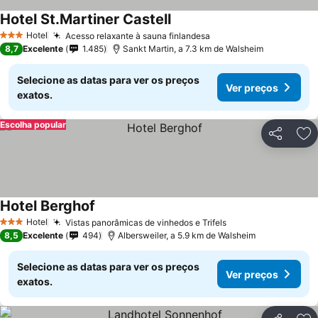
Hotel St.Martiner Castell
Ver preços
Hotel
Acesso relaxante à sauna finlandesa
Ver preços
3 Estrelas
8,7
Excelente
1.485
Sankt Martin, a 7.3 km de Walsheim
Selecione as datas para ver os preços
Ver preços
exatos.
Escolha popular
Partilhar
Ad
Hotel Berghof
Ver preços
Hotel
Vistas panorâmicas de vinhedos e Trifels
Ver preços
3 Estrelas
8,5
Excelente
494
Albersweiler, a 5.9 km de Walsheim
Selecione as datas para ver os preços
Ver preços
exatos.