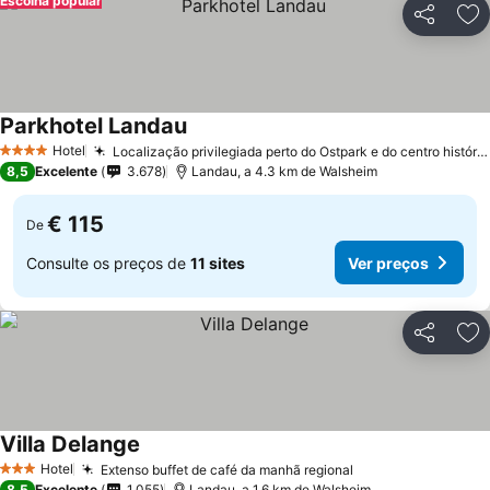
Escolha popular
Partilhar
Ad
Parkhotel Landau
Ver preços
Hotel
Localização privilegiada perto do Ostpark e do centro histórico
4 Estrelas
8,5
Excelente
3.678
Landau, a 4.3 km de Walsheim
€ 115
De
Consulte os preços de
11 sites
Ver preços
Partilhar
Ad
Villa Delange
Ver preços
Hotel
Extenso buffet de café da manhã regional
Ver preços
3 Estrelas
8,5
Excelente
1.055
Landau, a 1.6 km de Walsheim