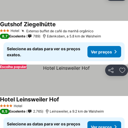
Gutshof Ziegelhütte
Ver preços
Hotel
Extenso buffet de café da manhã orgânico
Ver preços
3 Estrelas
8,7
Excelente
789
Edenkoben, a 5.8 km de Walsheim
Selecione as datas para ver os preços
Ver preços
exatos.
Escolha popular
Partilhar
Ad
Hotel Leinsweiler Hof
Ver preços
Hotel
4 Estrelas
8,5
Excelente
2.765
Leinsweiler, a 9.2 km de Walsheim
Selecione as datas para ver os preços
Ver preços