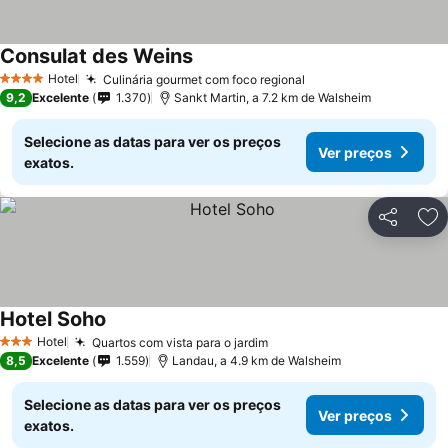
Consulat des Weins
Ver preços
Hotel
Culinária gourmet com foco regional
Ver preços
4 Estrelas
9,2
Excelente
1.370
Sankt Martin, a 7.2 km de Walsheim
Selecione as datas para ver os preços
Ver preços
exatos.
Partilhar
Ad
Hotel Soho
Ver preços
Hotel
Quartos com vista para o jardim
Ver preços
3 Estrelas
8,5
Excelente
1.559
Landau, a 4.9 km de Walsheim
Selecione as datas para ver os preços
Ver preços
exatos.