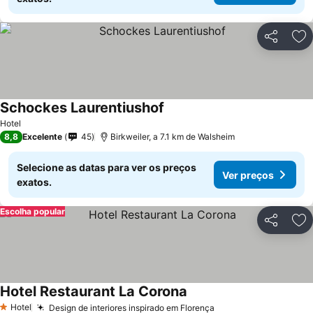
Partilhar
Ad
Schockes Laurentiushof
Ver preços
Hotel
8,8
Excelente
45
Birkweiler, a 7.1 km de Walsheim
Selecione as datas para ver os preços
Ver preços
exatos.
Escolha popular
Partilhar
Ad
Hotel Restaurant La Corona
Ver preços
Hotel
Design de interiores inspirado em Florença
Ver preços
1 Estrelas