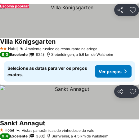
Escolha popular
Partilhar
Ad
Villa Königsgarten
Ver preços
Hotel
Ambiente rústico de restaurante na adega
Ver preços
2 Estrelas
9,0
Excelente
924
Siebeldingen, a 5.6 km de Walsheim
Selecione as datas para ver os preços
Ver preços
exatos.
Partilhar
Ad
Sankt Annagut
Ver preços
Hotel
Vistas panorâmicas de vinhedos e do vale
Ver preços
1 Estrelas
9,4
Excelente
380
Burrweiler, a 4.5 km de Walsheim