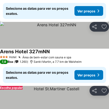
Selecione as datas para ver os preços
Ver preços
exatos.
Partilhar
Ad
Arens Hotel 327mNN
Ver preços
Hotel
Área de bem-estar com sauna e spa
Ver preços
3 Estrelas
7,8
Boa
1.260
Sankt Martin, a 7.7 km de Walsheim
Selecione as datas para ver os preços
Ver preços
exatos.
Escolha popular
Partilhar
Ad