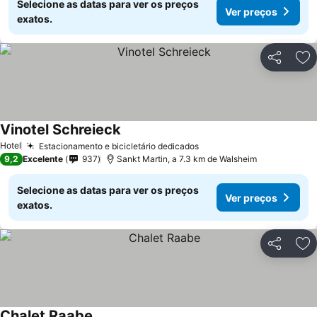
Selecione as datas para ver os preços
Ver preços
exatos.
Partilhar
Ad
Vinotel Schreieck
Ver preços
Hotel
Estacionamento e bicicletário dedicados
Ver preços
9,2
Excelente
937
Sankt Martin, a 7.3 km de Walsheim
Selecione as datas para ver os preços
Ver preços
exatos.
Partilhar
Ad
Chalet Raabe