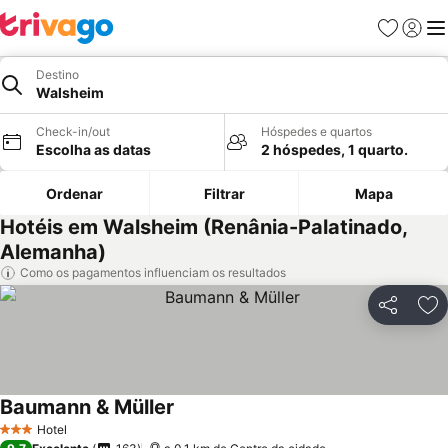
Favoritos
Iniciar
Me
Destino
Walsheim
Check-in/out
Hóspedes e quartos
Escolha as datas
2 hóspedes, 1 quarto.
Ordenar
Filtrar
Mapa
Hotéis em Walsheim (Renânia-Palatinado,
Alemanha)
Como os pagamentos influenciam os resultados
Partilhar
Ad
Baumann & Müller
Ver preços
Hotel
3 Estrelas