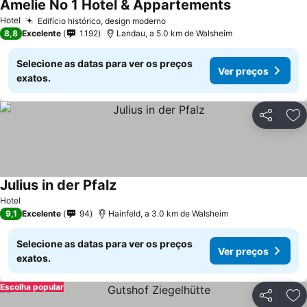
Amelie No 1 Hotel & Appartements
Ver preços
Hotel
Edifício histórico, design moderno
Ver preços
8,8
Excelente
1.192
Landau, a 5.0 km de Walsheim
Selecione as datas para ver os preços
Ver preços
exatos.
Partilhar
Ad
Julius in der Pfalz
Ver preços
Hotel
9,1
Excelente
94
Hainfeld, a 3.0 km de Walsheim
Selecione as datas para ver os preços
Ver preços
exatos.
Escolha popular
Partilhar
Ad