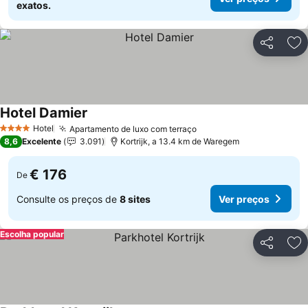
exatos.
Partilhar
Ad
Hotel Damier
Hotel
Apartamento de luxo com terraço
4 Estrelas
8,6
Excelente
3.091
Kortrijk, a 13.4 km de Waregem
€ 176
De
Consulte os preços de
8 sites
Ver preços
Escolha popular
Partilhar
Ad