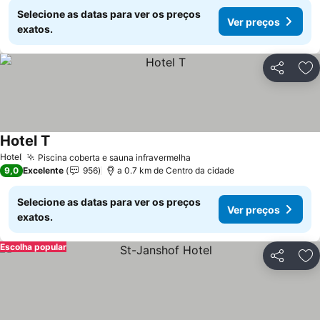
Selecione as datas para ver os preços
Ver preços
exatos.
Partilhar
Ad
Hotel T
Hotel
Piscina coberta e sauna infravermelha
9,0
Excelente
956
a 0.7 km de Centro da cidade
Selecione as datas para ver os preços
Ver preços
exatos.
Escolha popular
Partilhar
Ad