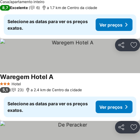
Casa/apartamento inteiro
8,7
Excelente
6
a 1.7 km de Centro da cidade
Selecione as datas para ver os preços
Ver preços
exatos.
Partilhar
Ad
Waregem Hotel A
Hotel
3 Estrelas
5,1
23
a 2.4 km de Centro da cidade
Selecione as datas para ver os preços
Ver preços
exatos.
Partilhar
Ad