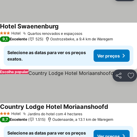
Hotel Swaenenburg
Hotel
Quartos renovados e espaçosos
3 Estrelas
9,1
Excelente
525
Oostrozebeke, a 9.4 km de Waregem
Selecione as datas para ver os preços
Ver preços
exatos.
Escolha popular
Partilhar
Ad
Country Lodge Hotel Moriaanshoofd
Hotel
Jardins do hotel com 4 hectares
3 Estrelas
8,7
Excelente
1.515
Oudenaarde, a 13.1 km de Waregem
Selecione as datas para ver os preços
Ver preços