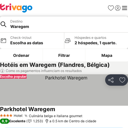
Favoritos
Iniciar
Me
Destino
Waregem
Check-in/out
Hóspedes e quartos
Escolha as datas
2 hóspedes, 1 quarto.
Ordenar
Filtrar
Mapa
Hotéis em Waregem (Flandres, Bélgica)
Como os pagamentos influenciam os resultados
Escolha popular
Partilhar
Ad
Parkhotel Waregem
Hotel
Culinária belga e italiana gourmet
4 Estrelas
8,9
Excelente
1.253
a 0.5 km de Centro da cidade