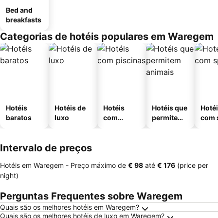
Bed and
breakfasts
Categorias de hotéis populares em Waregem
Hotéis
Hotéis de
Hotéis
Hotéis que
Hoté
baratos
luxo
com
permitem
com 
piscinas
animais
Intervalo de preços
Hotéis em Waregem -
Preço máximo
de
‎€ 98
até
‎€ 176
(price per
night)
Perguntas Frequentes sobre Waregem
Quais são os melhores hotéis em Waregem?
Quais são os melhores hotéis de luxo em Waregem?