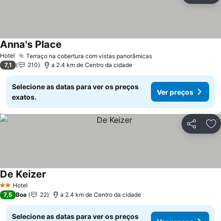
Anna's Place
Hotel
Terraço na cobertura com vistas panorâmicas
7,1
210
a 2.4 km de Centro da cidade
Selecione as datas para ver os preços
Ver preços
exatos.
Partilhar
Ad
De Keizer
Hotel
2 Estrelas
7,5
Boa
22
a 2.4 km de Centro da cidade
Selecione as datas para ver os preços