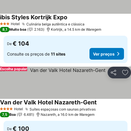
ibis Styles Kortrijk Expo
Hotel
Culinária belga autêntica e clássica
3 Estrelas
8,1
Muito boa
2.163
Kortrijk, a 14.5 km de Waregem
€ 104
De
Consulte os preços de
11 sites
Ver preços
Escolha popular
Partilhar
Ad
Van der Valk Hotel Nazareth-Gent
Hotel
Suítes espaçosas com saunas privativas
4 Estrelas
7,5
Boa
6.481
Nazareth, a 16.0 km de Waregem
€ 100
De