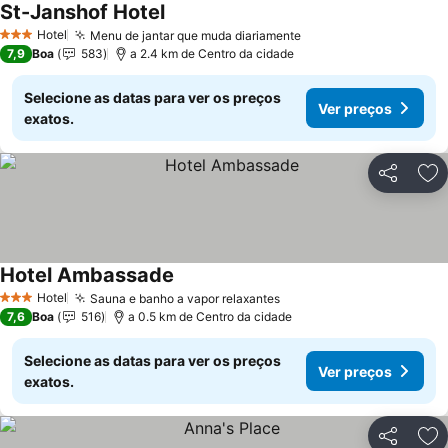
St-Janshof Hotel
Hotel
Menu de jantar que muda diariamente
3 Estrelas
7,9
Boa
583
a 2.4 km de Centro da cidade
Selecione as datas para ver os preços
Ver preços
exatos.
Partilhar
Ad
Hotel Ambassade
Hotel
Sauna e banho a vapor relaxantes
3 Estrelas
7,6
Boa
516
a 0.5 km de Centro da cidade
Selecione as datas para ver os preços
Ver preços
exatos.
Partilhar
Ad