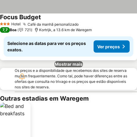
Focus Budget
Hotel
Café da manhã personalizado
3 Estrelas
7,7
Boa
721
Kortrijk, a 13.6 km de Waregem
Selecione as datas para ver os preços
Ver preços
exatos.
Mostrar mais
Os preços e a disponibilidade que recebemos dos sites de reserva
mudam frequentemente. Como tal, pode haver diferenças entre as
ofertas que consulta no trivago e os preços que estão disponíveis
nos sites de reserva.
Outras estadias em Waregem