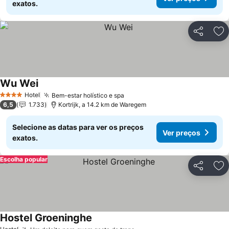
exatos.
Partilhar
Ad
Wu Wei
Hotel
Bem-estar holístico e spa
4 Estrelas
6,5
1.733
Kortrijk, a 14.2 km de Waregem
Selecione as datas para ver os preços
Ver preços
exatos.
Escolha popular
Partilhar
Ad
Hostel Groeninghe