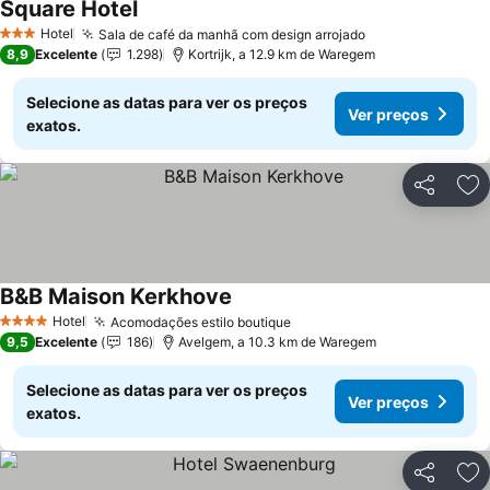
Square Hotel
Hotel
Sala de café da manhã com design arrojado
3 Estrelas
8,9
Excelente
1.298
Kortrijk, a 12.9 km de Waregem
Selecione as datas para ver os preços
Ver preços
exatos.
Partilhar
Ad
B&B Maison Kerkhove
Hotel
Acomodações estilo boutique
4 Estrelas
9,5
Excelente
186
Avelgem, a 10.3 km de Waregem
Selecione as datas para ver os preços
Ver preços
exatos.
Partilhar
Ad