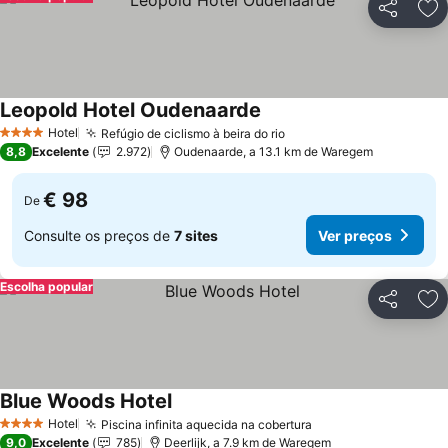
Partilhar
Ad
Leopold Hotel Oudenaarde
Hotel
Refúgio de ciclismo à beira do rio
4 Estrelas
8,8
Excelente
2.972
Oudenaarde, a 13.1 km de Waregem
€ 98
De
Consulte os preços de
7 sites
Ver preços
Escolha popular
Partilhar
Ad
Blue Woods Hotel
Hotel
Piscina infinita aquecida na cobertura
4 Estrelas
9,0
Excelente
785
Deerlijk, a 7.9 km de Waregem