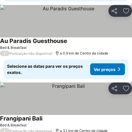
Partilhar
Ad
Au Paradis Guesthouse
Bed & Breakfast
/
a 0.9 km de Centro da cidade
Pontuação não disponível
Selecione as datas para ver os preços
Ver preços
exatos.
Partilhar
Ad
Frangipani Bali
Bed & Breakfast
/
a 3.1 km de Centro da cidade
Pontuação não disponível