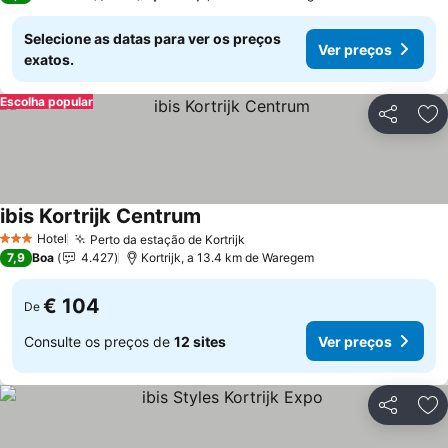
Selecione as datas para ver os preços
Ver preços
exatos.
Escolha popular
Partilhar
Ad
ibis Kortrijk Centrum
Hotel
Perto da estação de Kortrijk
3 Estrelas
7,9
Boa
4.427
Kortrijk, a 13.4 km de Waregem
€ 104
De
Consulte os preços de
12 sites
Ver preços
Partilhar
Ad