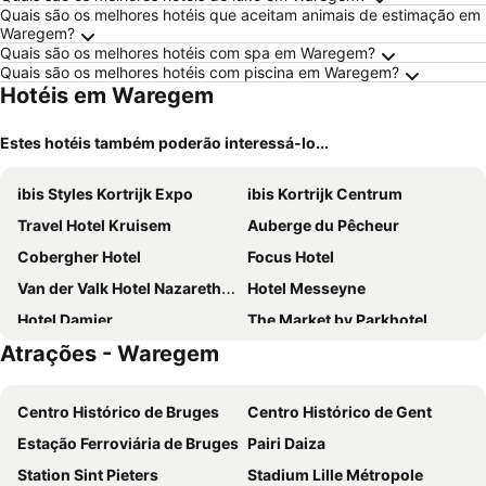
Quais são os melhores hotéis que aceitam animais de estimação em
Waregem?
Quais são os melhores hotéis com spa em Waregem?
Quais são os melhores hotéis com piscina em Waregem?
Hotéis em Waregem
Estes hotéis também poderão interessá-lo...
ibis Styles Kortrijk Expo
ibis Kortrijk Centrum
Travel Hotel Kruisem
Auberge du Pêcheur
Cobergher Hotel
Focus Hotel
Van der Valk Hotel Nazareth-Gent
Hotel Messeyne
Hotel Damier
The Market by Parkhotel
Atrações - Waregem
Focus Budget
Wu Wei
Hotel T
Hotel Ambassade
Centro Histórico de Bruges
Centro Histórico de Gent
Blue Woods Hotel
Square Hotel
Estação Ferroviária de Bruges
Pairi Daiza
Leopold Hotel Oudenaarde
Country Lodge Hotel Moriaanshoofd
Station Sint Pieters
Stadium Lille Métropole
Sleutelhuys
Hotel La Sabliere