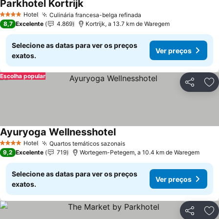
Parkhotel Kortrijk
Hotel
Culinária francesa-belga refinada
4 Estrelas
8,7
Excelente
4.869
Kortrijk, a 13.7 km de Waregem
Selecione as datas para ver os preços
Ver preços
exatos.
Escolha popular
Partilhar
Ad
Ayuryoga Wellnesshotel
Hotel
Quartos temáticos sazonais
4 Estrelas
9,2
Excelente
719
Wortegem-Petegem, a 10.4 km de Waregem
Selecione as datas para ver os preços
Ver preços
exatos.
Partilhar
Ad