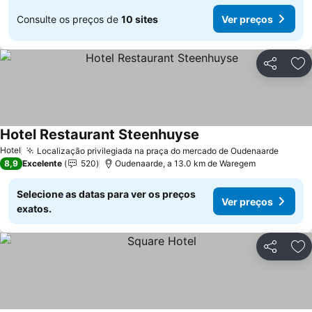
Consulte os preços de
10 sites
Ver preços
Partilhar
Ad
Hotel Restaurant Steenhuyse
Hotel
Localização privilegiada na praça do mercado de Oudenaarde
8,9
Excelente
520
Oudenaarde, a 13.0 km de Waregem
Selecione as datas para ver os preços
Ver preços
exatos.
Partilhar
Ad