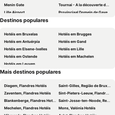
Menin Gate
Tournai - A la découverte de la Ville
Parkhotel Izegem
Nazareth
Lille Airport
Provinciaal Domein de Gavers
Elckerlyck Inn Hotel
C-Hotels Westwing
Destinos populares
Graslei en Koornlei
Zénith Grand Palais
Horenbecca Bistro & Wellness
Centrum
Lille Airport
Hotéis em Bruxelas
Hotéis em Brugges
Lissewege
Kortrijk Congé
Hotéis em Antuérpia
Hotéis em Gand
Ghelamco Arena
Gare de Lille Europe
Hotéis em Elsene-Ixelles
Hotéis em Lille
Marché de Noël
Praça do Mercado
Hotéis em Ostende
Hotéis em Machelen
Hippodroom Waregem
Hof van Cleve
Hotéis em Leuven
Begijnhof Museum
Kortrijk 1302 one day seven centuries
Mais destinos populares
Sea Side Show
Park Jazz
Euro Dog Show
Novarock
Diegem, Flandres Hotéis
Saint-Gilles, Região de Bruxelas-Capital Hotéis
Wij Trouwen
Talbot House
Zaventem, Flandres Hotéis
Sint-Pieters-Leeuw, Flandres Hotéis
Blaton
Vuurwerk Nieuw Jaar
Blankenberge, Flandres Hotéis
Saint-Josse-ten-Noode, Região de Bruxelas-Capital Hotéis
Eglise Saint-Pierre d'Ascq
Château d'Attre
Mechelen, Flandres Hotéis
Mons, Valónia Hotéis
Chambre de Commerce et d'Industrie
Flea Market Torrepoortfeesten