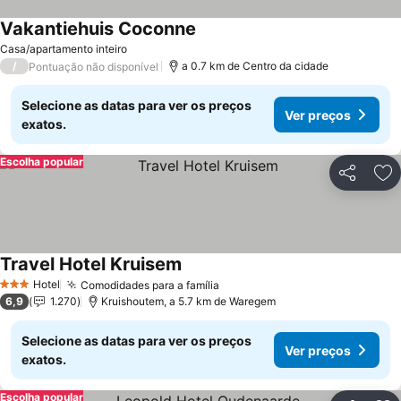
Vakantiehuis Coconne
Casa/apartamento inteiro
/
a 0.7 km de Centro da cidade
Pontuação não disponível
Selecione as datas para ver os preços
Ver preços
exatos.
Escolha popular
Partilhar
Ad
Travel Hotel Kruisem
Hotel
Comodidades para a família
3 Estrelas
6,9
1.270
Kruishoutem, a 5.7 km de Waregem
Selecione as datas para ver os preços
Ver preços
exatos.
Escolha popular