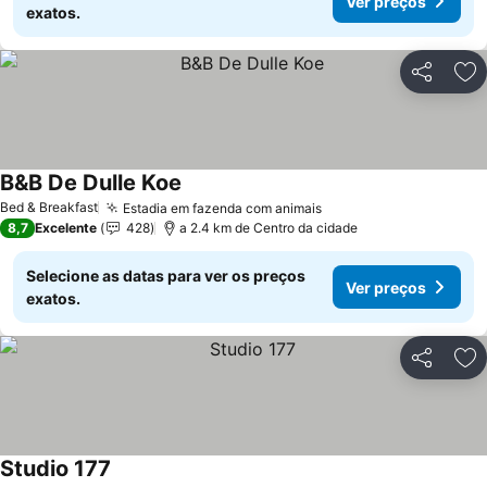
Ver preços
exatos.
Partilhar
Ad
B&B De Dulle Koe
Bed & Breakfast
Estadia em fazenda com animais
8,7
Excelente
428
a 2.4 km de Centro da cidade
Selecione as datas para ver os preços
Ver preços
exatos.
Partilhar
Ad
Studio 177