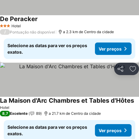
De Peracker
Hotel
3 Estrelas
/
a 2.3 km de Centro da cidade
Pontuação não disponível
Selecione as datas para ver os preços
Ver preços
exatos.
Partilhar
Ad
La Maison d'Arc Chambres et Tables d'Hôtes
Hotel
8,7
Excelente
89
a 21.7 km de Centro da cidade
Selecione as datas para ver os preços
Ver preços
exatos.