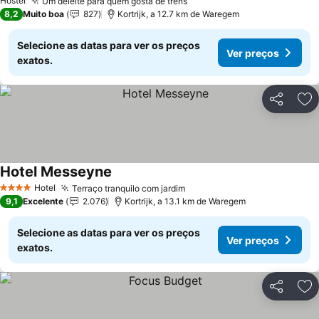
Hostel
Um deleite para quem gosta de trens
8,2
Muito boa
827
Kortrijk, a 12.7 km de Waregem
Selecione as datas para ver os preços
Ver preços
exatos.
Partilhar
Ad
Hotel Messeyne
Hotel
Terraço tranquilo com jardim
4 Estrelas
9,1
Excelente
2.076
Kortrijk, a 13.1 km de Waregem
Selecione as datas para ver os preços
Ver preços
exatos.
Partilhar
Ad