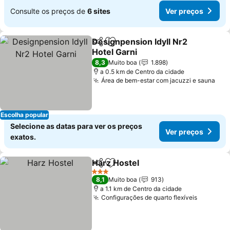
Consulte os preços de
6 sites
Ver preços
Designpension Idyll Nr2
Partilhar
Adicionar aos favoritos
Hotel Garni
8,3
Muito boa
1.898
a 0.5 km de Centro da cidade
Área de bem-estar com jacuzzi e sauna
Escolha popular
Selecione as datas para ver os preços
Ver preços
exatos.
Harz Hostel
Partilhar
Adicionar aos favoritos
3 Estrelas
8,1
Muito boa
913
a 1.1 km de Centro da cidade
Configurações de quarto flexíveis