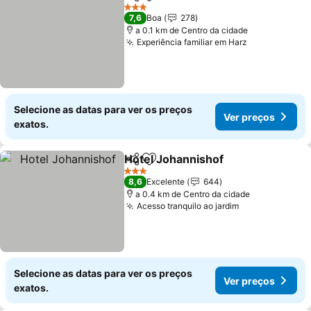
Partilhar
Adicionar aos favoritos
3 Estrelas
7,6
Boa
278
a 0.1 km de Centro da cidade
Experiência familiar em Harz
Selecione as datas para ver os preços
Ver preços
exatos.
Hotel Johannishof
Partilhar
Adicionar aos favoritos
3 Estrelas
8,6
Excelente
644
a 0.4 km de Centro da cidade
Acesso tranquilo ao jardim
Selecione as datas para ver os preços
Ver preços
exatos.