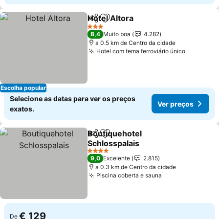
Hotel Altora
Partilhar
Adicionar aos favoritos
3 Estrelas
8,4
Muito boa
4.282
a 0.5 km de Centro da cidade
Hotel com tema ferroviário único
Escolha popular
Selecione as datas para ver os preços
Ver preços
exatos.
Boutiquehotel
Partilhar
Adicionar aos favoritos
Schlosspalais
4 Estrelas
9,0
Excelente
2.815
a 0.3 km de Centro da cidade
Piscina coberta e sauna
€ 129
De