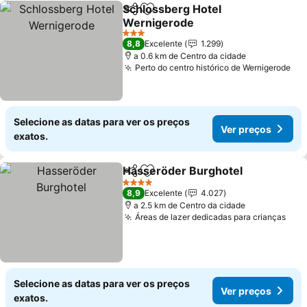
Schlossberg Hotel
Partilhar
Adicionar aos favoritos
Wernigerode
3 Estrelas
8,8
Excelente
1.299
a 0.6 km de Centro da cidade
Perto do centro histórico de Wernigerode
Selecione as datas para ver os preços
Ver preços
exatos.
Hasseröder Burghotel
Partilhar
Adicionar aos favoritos
4 Estrelas
8,9
Excelente
4.027
a 2.5 km de Centro da cidade
Áreas de lazer dedicadas para crianças
Selecione as datas para ver os preços
Ver preços
exatos.