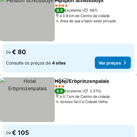
Pension Schlossidyll
Partilhar
Adicionar aos favoritos
4 Estrelas
8,5
Excelente
487
a 0.8 km de Centro da cidade
Área de spa e bem-estar privada
€ 80
De
Consulte os preços de
4 sites
Ver preços
Hotel Erbprinzenpalais
Partilhar
Adicionar aos favoritos
3 Estrelas
8,9
Excelente
3.370
a 0.7 km de Centro da cidade
Acesso fácil à Cidade Velha
€ 105
De