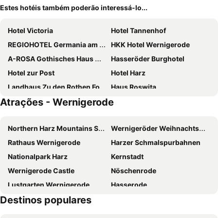
Estes hotéis também poderão interessá-lo...
Hotel Victoria
Hotel Tannenhof
REGIOHOTEL Germania am Kurpark Bad Harzburg
HKK Hotel Wernigerode
A-ROSA Gothisches Haus Wernigerode
Hasseröder Burghotel
Hotel zur Post
Hotel Harz
Landhaus Zu den Rothen Forellen
Haus Roswita
Atrações - Wernigerode
Harz Hotel & Spa Seela
Northern Harz Mountains Snake Farm
Wernigeröder Weihnachtsmarkt
Rathaus Wernigerode
Harzer Schmalspurbahnen
Nationalpark Harz
Kernstadt
Wernigerode Castle
Nöschenrode
Lustgarten Wernigerode
Hasserode
Destinos populares
Friedrichshöhe
Melverode
Heidberg-Melverode
Südstadt