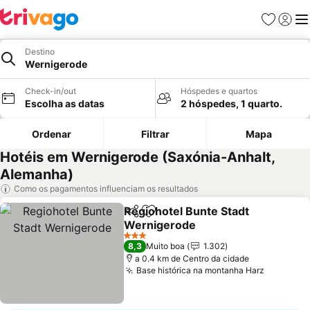
Favoritos
Iniciar
Me
Destino
Wernigerode
Check-in/out
Hóspedes e quartos
Escolha as datas
2 hóspedes, 1 quarto.
Ordenar
Filtrar
Mapa
Hotéis em Wernigerode (Saxónia-Anhalt,
Alemanha)
Como os pagamentos influenciam os resultados
Regiohotel Bunte Stadt
Partilhar
Adicionar aos favoritos
Wernigerode
3 Estrelas
8,3
Muito boa
1.302
a 0.4 km de Centro da cidade
Base histórica na montanha Harz