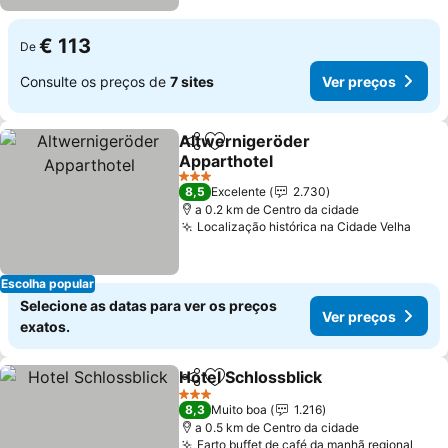
€ 113
De
Consulte os preços de
7 sites
Ver preços
Altwernigeröder
Partilhar
Adicionar aos favoritos
Apparthotel
3 Estrelas
8,5
Excelente
2.730
a 0.2 km de Centro da cidade
Localização histórica na Cidade Velha
Escolha popular
Selecione as datas para ver os preços
Ver preços
exatos.
Hotel Schlossblick
Partilhar
Adicionar aos favoritos
3 Estrelas
8,3
Muito boa
1.216
a 0.5 km de Centro da cidade
Farto buffet de café da manhã regional