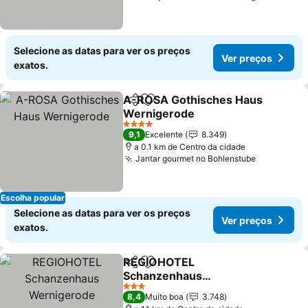
Selecione as datas para ver os preços
Ver preços
exatos.
A-ROSA Gothisches Haus
Partilhar
Adicionar aos favoritos
Wernigerode
4 Estrelas
9,1
Excelente
8.349
a 0.1 km de Centro da cidade
Jantar gourmet no Bohlenstube
Escolha popular
Selecione as datas para ver os preços
Ver preços
exatos.
REGIOHOTEL
Partilhar
Adicionar aos favoritos
Schanzenhaus
Wernigerode
3 Estrelas
8,4
Muito boa
3.748