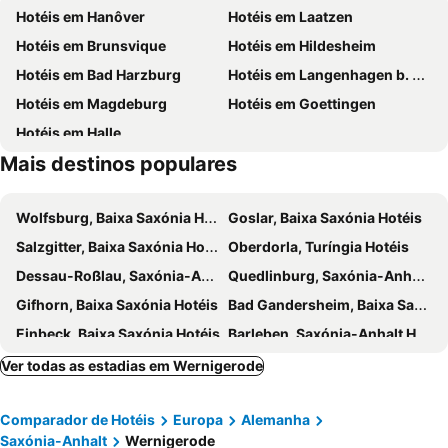
Hotéis em Hanôver
Hotéis em Laatzen
Rittergut Hedwigsburg Golfing Club
Radau-Wasserfall
Hotéis em Brunsvique
Hotéis em Hildesheim
Kloster Michaelstein
Rathaus Goslar
Hotéis em Bad Harzburg
Hotéis em Langenhagen b. Hannover
Quedlingburg Sightseeing Tour
Hotéis em Magdeburg
Hotéis em Goettingen
Hotéis em Halle
Mais destinos populares
Wolfsburg, Baixa Saxónia Hotéis
Goslar, Baixa Saxónia Hotéis
Salzgitter, Baixa Saxónia Hotéis
Oberdorla, Turíngia Hotéis
Dessau-Roßlau, Saxónia-Anhalt Hotéis
Quedlinburg, Saxónia-Anhalt Hotéis
Gifhorn, Baixa Saxónia Hotéis
Bad Gandersheim, Baixa Saxónia Hotéis
Einbeck, Baixa Saxónia Hotéis
Barleben, Saxónia-Anhalt Hotéis
Giesen, Baixa Saxónia Hotéis
Langlingen, Baixa Saxónia Hotéis
Ver todas as estadias em Wernigerode
Springe, Baixa Saxónia Hotéis
Burgwedel, Baixa Saxónia Hotéis
Comparador de Hotéis
Europa
Alemanha
Braunlage, Baixa Saxónia Hotéis
Bad Lauterberg, Baixa Saxónia Hotéis
Saxónia-Anhalt
Wernigerode