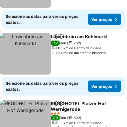
Selecione as datas para ver os preços
Ver preços
exatos.
Löwenbräu am Kohlmarkt
Partilhar
Adicionar aos favoritos
7,7
Boa
202
a 0.1 km de Centro da cidade
Charme de um edifício histórico
Selecione as datas para ver os preços
Ver preços
exatos.
REGIOHOTEL Pfälzer Hof
Partilhar
Adicionar aos favoritos
Wernigerode
3 Estrelas
7,9
Boa
802
a 1.3 km de Centro da cidade