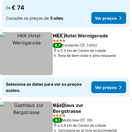
€ 74
De
Consulte os preços de
5 sites
Ver preços
HKK Hotel Wernigerode
Partilhar
Adicionar aos favoritos
4 Estrelas
8,7
Excelente
7.930
a 0.3 km de Centro da cidade
Área de bem-estar e átrio relaxante
Selecione as datas para ver os preços
Ver preços
exatos.
Gasthaus zur
Partilhar
Adicionar aos favoritos
Bergstrasse
4 Estrelas
8,1
Muito boa
39
a 0.4 km de Centro da cidade
Cervejaria ao ar livre aconchegante