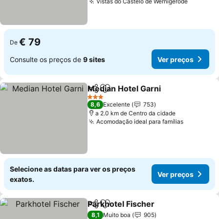
Vistas do Castelo de Wernigerode
€ 79
De
Consulte os preços de
9 sites
Ver preços
Median Hotel Garni
Partilhar
Adicionar aos favoritos
3 Estrelas
8,6
Excelente
753
a 2.0 km de Centro da cidade
Acomodação ideal para famílias
Selecione as datas para ver os preços
Ver preços
exatos.
Parkhotel Fischer
Partilhar
Adicionar aos favoritos
8,1
Muito boa
905