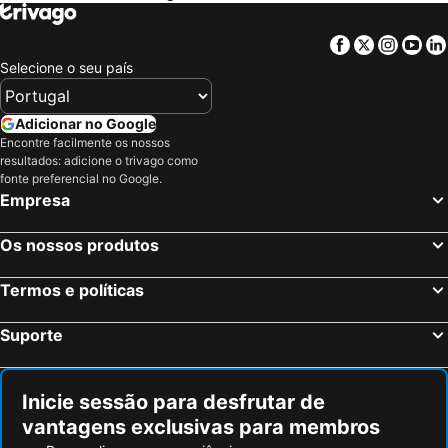
Nordhausen, Turíngia Hotéis
Bernburg, Saxónia-Anhalt Hotéis
Sarstedt, Baixa Saxónia Hotéis
Burgdorf, Baixa Saxónia Hotéis
Facebook
Twitter
Insta
Yo
Leipzig, Saxónia Hotéis
Brunsvique, Baixa Saxónia Hotéis
Selecione o seu país
Bad Harzburg, Baixa Saxónia Hotéis
Magdeburg, Saxónia-Anhalt Hotéis
Halle, Saxónia-Anhalt Hotéis
Schkeuditz, Saxónia Hotéis
Adicionar no Google
Encontre facilmente os nossos
Werder, Brandenburgo Hotéis
Berlim, Berlim Hotéis
resultados: adicione o trivago como
Munique, Baviera Hotéis
Colónia, Renânia do Norte-Vestfália Hotéis
fonte preferencial no Google.
Empresa
Frankfurt, Hesse Hotéis
Dusseldorf, Renânia do Norte-Vestfália Hotéis
Hamburgo, Hamburgo Hotéis
Stuttgart, Bade-Vurtemberga Hotéis
Os nossos produtos
Nuremberga, Baviera Hotéis
Dresden, Saxónia Hotéis
Termos e políticas
Suporte
Inicie sessão para desfrutar de
vantagens exclusivas para membros