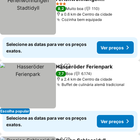
Stadtidyll
3 Estrelas
8,2
Muito boa
110
a 0.6 km de Centro da cidade
Cozinha bem equipada
Selecione as datas para ver os preços
Ver preços
exatos.
Hasseröder Ferienpark
Partilhar
Adicionar aos favoritos
7,7
Boa
6.174
a 2.4 km de Centro da cidade
Buffet de culinária alemã tradicional
Escolha popular
Selecione as datas para ver os preços
Ver preços
exatos.