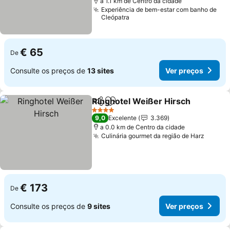
a 1.1 km de Centro da cidade
Experiência de bem-estar com banho de
Cleópatra
€ 65
De
Consulte os preços de
13 sites
Ver preços
Ringhotel Weißer Hirsch
Partilhar
Adicionar aos favoritos
4 Estrelas
9,0
Excelente
3.369
a 0.0 km de Centro da cidade
Culinária gourmet da região de Harz
€ 173
De
Consulte os preços de
9 sites
Ver preços