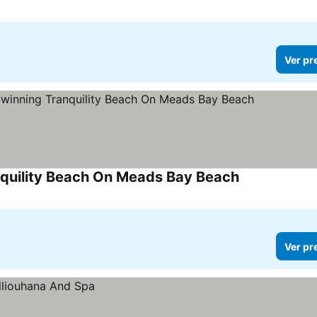
Ver pr
quility Beach On Meads Bay Beach
Ver preços
Ver pr