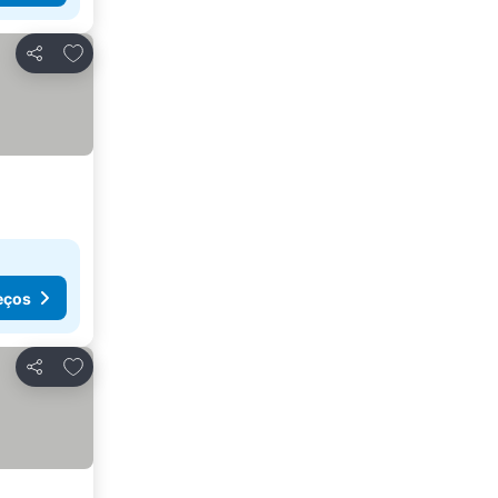
Adicionar aos favoritos
Partilhar
eços
Adicionar aos favoritos
Partilhar