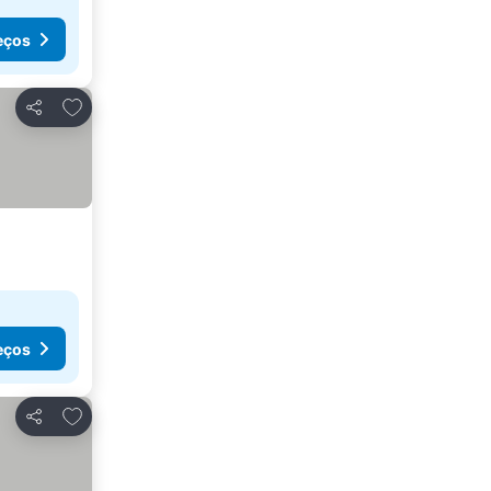
eços
Adicionar aos favoritos
Partilhar
eços
Adicionar aos favoritos
Partilhar