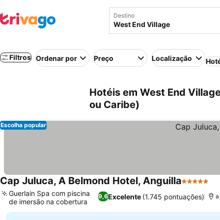
Destino
Filtros
Ordenar por
Preço
Localização
Hot
Hotéis em West End Village
ou Caribe)
Escolha popular
Cap Juluca, A Belmond Hotel, Anguilla
5 Estrelas
Ve
Guerlain Spa com piscina
Excelente
(1.745 pontuações)
9,6
a
de imersão na cobertura
Ver preços