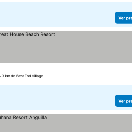
Ver pr
os
.3 km de West End Village
Ver pr