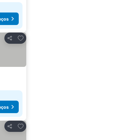
eços
Adicionar aos favoritos
Partilhar
eços
Adicionar aos favoritos
Partilhar