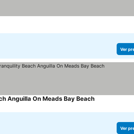
Ver pr
ach Anguilla On Meads Bay Beach
Ver preços
Ver pr