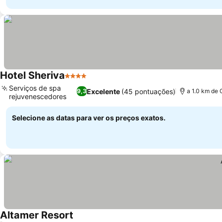
Hotel Sheriva
4 Estrelas
Ver preços
Serviços de spa
Excelente
(45 pontuações)
9,3
a 1.0 km de 
rejuvenescedores
Ver preços
Selecione as datas para ver os preços exatos.
Altamer Resort
Ver preços