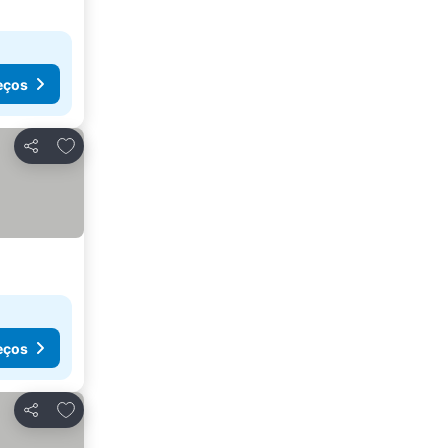
eços
Adicionar aos favoritos
Partilhar
eços
Adicionar aos favoritos
Partilhar