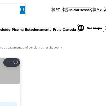
PT · €
Menu
Iniciar sessão
.
Ver mapa
cluído
Piscina
Estacionamento
Praia
Cancelamento gratuito
o os pagamentos influenciam os resultados
Adicionar aos favoritos
Partilhar