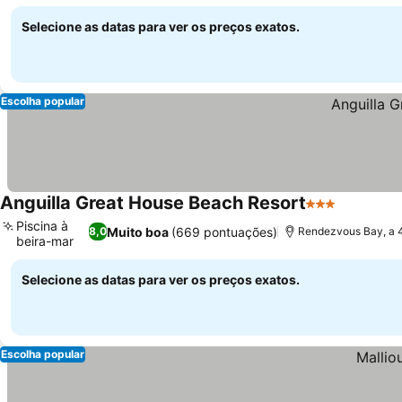
Selecione as datas para ver os preços exatos.
Escolha popular
Anguilla Great House Beach Resort
3 Estrelas
Ver preç
Piscina à
Muito boa
(669 pontuações)
8,0
Rendezvous Bay, a 4
beira-mar
Ver preços
Selecione as datas para ver os preços exatos.
Escolha popular