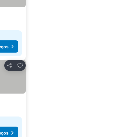
eços
Adicionar aos favoritos
Partilhar
eços