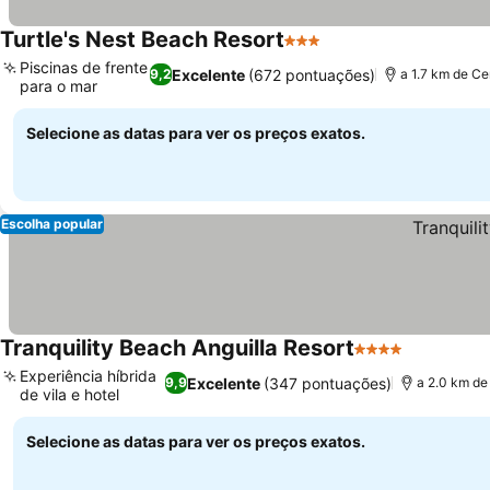
Turtle's Nest Beach Resort
3 Estrelas
Ver preços
Piscinas de frente
Excelente
(672 pontuações)
9,2
a 1.7 km de Ce
para o mar
Ver preços
Selecione as datas para ver os preços exatos.
Escolha popular
Tranquility Beach Anguilla Resort
4 Estrelas
Ver preço
Experiência híbrida
Excelente
(347 pontuações)
9,9
a 2.0 km de
de vila e hotel
Ver preços
Selecione as datas para ver os preços exatos.