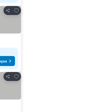
Adicionar aos favoritos
Partilhar
eços
Adicionar aos favoritos
Partilhar