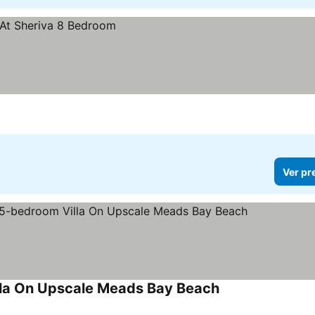
Ver pr
lla On Upscale Meads Bay Beach
Ver preços