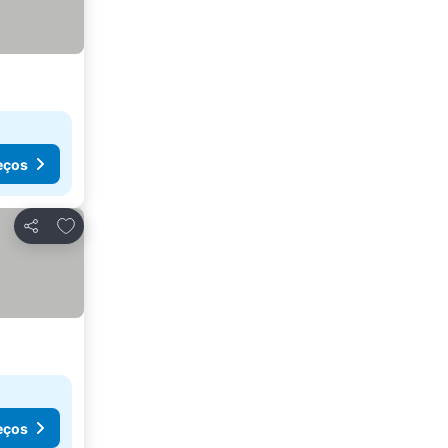
eços
Adicionar aos favoritos
Partilhar
eços