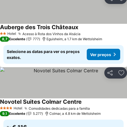
Partilhar
Ad
Auberge des Trois Châteaux
Ver preços
Hotel
Acesso à Rota dos Vinhos da Alsácia
Ver preços
2 Estrelas
8,7
Excelente
777
Eguisheim, a 1.7 km de Wettolsheim
Selecione as datas para ver os preços
Ver preços
exatos.
Partilhar
Ad
Novotel Suites Colmar Centre
Ver preços
Hotel
Comodidades dedicadas para a família
Ver preços
4 Estrelas
9,1
Excelente
5.277
Colmar, a 4.8 km de Wettolsheim