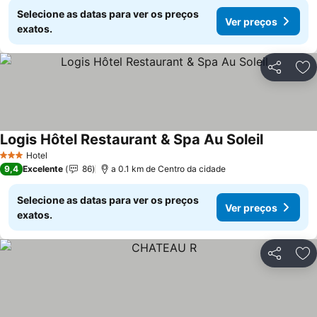
Selecione as datas para ver os preços
Ver preços
exatos.
Partilhar
Ad
Logis Hôtel Restaurant & Spa Au Soleil
Ver preço
Hotel
3 Estrelas
9,4
Excelente
86
a 0.1 km de Centro da cidade
Selecione as datas para ver os preços
Ver preços
exatos.
Partilhar
Ad