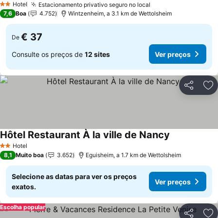
Hotel
Estacionamento privativo seguro no local
Ver preços
2 Estrelas
7,6
Boa
4.752
Wintzenheim, a 3.1 km de Wettolsheim
€ 37
De
Consulte os preços de
12 sites
Ver preços
Partilhar
Ad
Hôtel Restaurant À la ville de Nancy
Ver preços
Hotel
2 Estrelas
8,1
Muito boa
3.652
Eguisheim, a 1.7 km de Wettolsheim
Selecione as datas para ver os preços
Ver preços
exatos.
Escolha popular
Partilhar