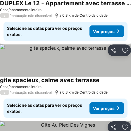
DUPLEX Le 12 - Appartement avec terrasse dans le vignoble - 5 mn du centre de Colmar
Ver preços
Casa/apartamento inteiro
/
a 0.3 km de Centro da cidade
Pontuação não disponível
Selecione as datas para ver os preços
Ver preços
exatos.
Partilhar
Ad
gite spacieux, calme avec terrasse
Ver preços
Casa/apartamento inteiro
/
a 0.3 km de Centro da cidade
Pontuação não disponível
Selecione as datas para ver os preços
Ver preços
exatos.
Partilhar
Ad