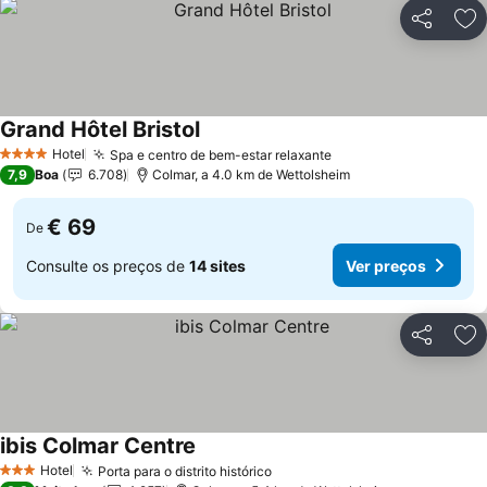
Partilhar
Ad
Grand Hôtel Bristol
Ver preços
Hotel
Spa e centro de bem-estar relaxante
Ver preços
4 Estrelas
7,9
Boa
6.708
Colmar, a 4.0 km de Wettolsheim
€ 69
De
Consulte os preços de
14 sites
Ver preços
Partilhar
Ad
ibis Colmar Centre
Ver preços
Hotel
Porta para o distrito histórico
Ver preços
3 Estrelas