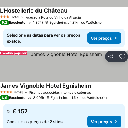
L'Hostellerie du Château
Ver preços
Hotel
Acesso à Rota do Vinho da Alsácia
Ver preços
3 Estrelas
9,2
Excelente
1.374
Eguisheim, a 1.8 km de Wettolsheim
Selecione as datas para ver os preços
Ver preços
exatos.
Escolha popular
Partilhar
Ad
James Vignoble Hotel Eguisheim
Ver preços
Hotel
Piscinas aquecidas internas e externas
Ver preços
4 Estrelas
8,9
Excelente
3.005
Eguisheim, a 1.5 km de Wettolsheim
€ 157
De
Consulte os preços de
2 sites
Ver preços