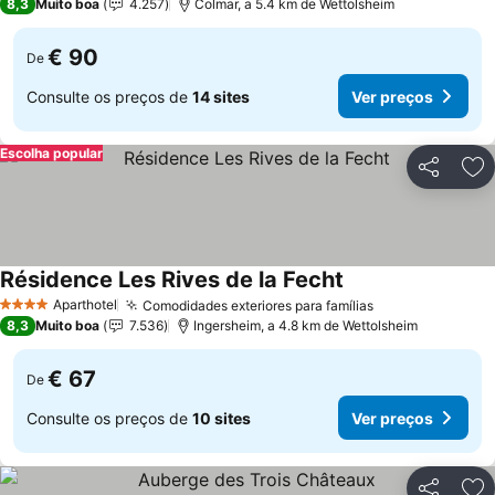
8,3
Muito boa
4.257
Colmar, a 5.4 km de Wettolsheim
€ 90
De
Consulte os preços de
14 sites
Ver preços
Escolha popular
Partilhar
Ad
Résidence Les Rives de la Fecht
Ver preços
Aparthotel
Comodidades exteriores para famílias
Ver preços
4 Estrelas
8,3
Muito boa
7.536
Ingersheim, a 4.8 km de Wettolsheim
€ 67
De
Consulte os preços de
10 sites
Ver preços