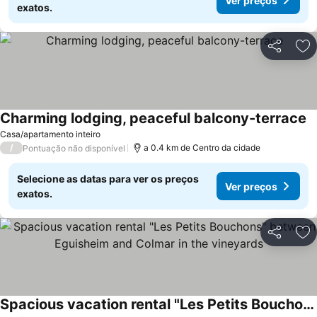
Ver preços
exatos.
Partilhar
Ad
Charming lodging, peaceful balcony-terrace
V
Casa/apartamento inteiro
/
a 0.4 km de Centro da cidade
Pontuação não disponível
Selecione as datas para ver os preços
Ver preços
exatos.
Partilhar
Ad
Spacious vacation rental "Les Petits Bouchons" between Eguisheim and Colmar in the vineyards