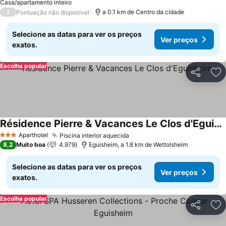
Ver preços
Casa/apartamento inteiro
/
a 0.1 km de Centro da cidade
Pontuação não disponível
Selecione as datas para ver os preços
Ver preços
exatos.
Escolha popular
Partilhar
Ad
Résidence Pierre & Vacances Le Clos d'Eguisheim
Ver preços
Aparthotel
Piscina interior aquecida
Ver preços
3 Estrelas
8,2
Muito boa
4.979
Eguisheim, a 1.8 km de Wettolsheim
Selecione as datas para ver os preços
Ver preços
exatos.
Escolha popular
Partilhar
Ad