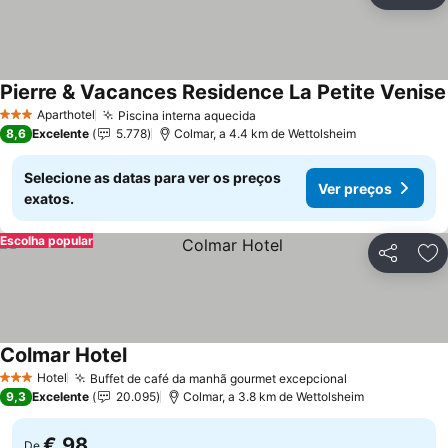
Ad
Pierre & Vacances Residence La Petite Venise
Aparthotel
Piscina interna aquecida
Ver preços
3 Estrelas
8,6
Excelente
5.778
Colmar, a 4.4 km de Wettolsheim
Selecione as datas para ver os preços
Ver preços
exatos.
Escolha popular
Partilhar
Ad
Colmar Hotel
Ver preços
Hotel
Buffet de café da manhã gourmet excepcional
Ver preços
3 Estrelas
9,3
Excelente
20.095
Colmar, a 3.8 km de Wettolsheim
€ 98
De