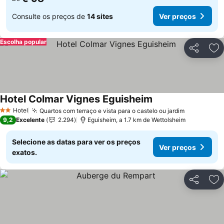
Consulte os preços de
14 sites
Ver preços
Escolha popular
Partilhar
Ad
Hotel Colmar Vignes Eguisheim
Ver preços
Hotel
Quartos com terraço e vista para o castelo ou jardim
Ver preço
2 Estrelas
9,2
Excelente
2.294
Eguisheim, a 1.7 km de Wettolsheim
Selecione as datas para ver os preços
Ver preços
exatos.
Partilhar
Ad