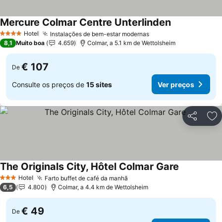
Mercure Colmar Centre Unterlinden
Ver preços
Hotel
Instalações de bem-estar modernas
Ver preços
4 Estrelas
8,1
Muito boa
4.659
Colmar, a 5.1 km de Wettolsheim
€ 107
De
Consulte os preços de
15 sites
Ver preços
Partilhar
Ad
The Originals City, Hôtel Colmar Gare
Ver preços
Hotel
Farto buffet de café da manhã
Ver preços
3 Estrelas
6,5
4.800
Colmar, a 4.4 km de Wettolsheim
€ 49
De