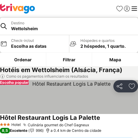
Favoritos
Iniciar
Me
Destino
Wettolsheim
Check-in/out
Hóspedes e quartos
Escolha as datas
2 hóspedes, 1 quarto.
Ordenar
Filtrar
Mapa
Hotéis em Wettolsheim (Alsácia, França)
Como os pagamentos influenciam os resultados
Escolha popular
Partilhar
Ad
Hôtel Restaurant Logis La Palette
Ver preços
Hotel
Culinária gourmet do Chef Gagneux
Ver preços
3 Estrelas
8,5
Excelente
996
a 0.4 km de Centro da cidade