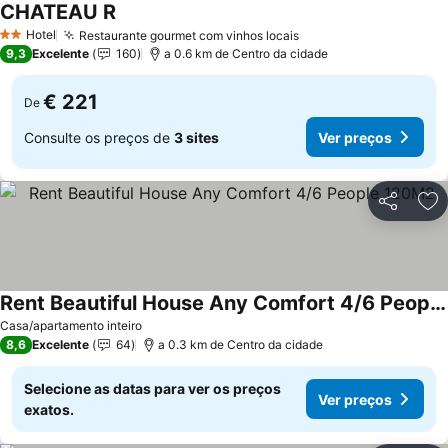
CHATEAU R
Ver preços
Hotel
Restaurante gourmet com vinhos locais
Ver preços
2 Estrelas
9,3
Excelente
160
a 0.6 km de Centro da cidade
€ 221
De
Consulte os preços de
3 sites
Ver preços
Partilhar
Ad
Rent Beautiful House Any Comfort 4/6 People 120M2
Ver preços
Casa/apartamento inteiro
8,6
Excelente
64
a 0.3 km de Centro da cidade
Selecione as datas para ver os preços
Ver preços
exatos.