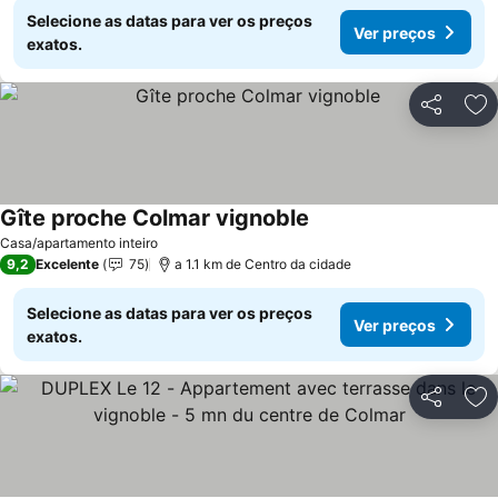
Selecione as datas para ver os preços
Ver preços
exatos.
Partilhar
Ad
Gîte proche Colmar vignoble
Ver preços
Casa/apartamento inteiro
9,2
Excelente
75
a 1.1 km de Centro da cidade
Selecione as datas para ver os preços
Ver preços
exatos.
Partilhar
Ad