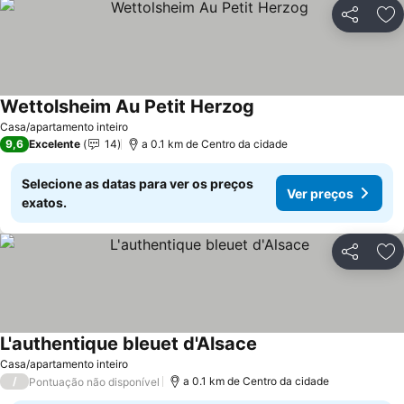
Partilhar
Ad
Wettolsheim Au Petit Herzog
Ver preços
Casa/apartamento inteiro
9,6
Excelente
14
a 0.1 km de Centro da cidade
Selecione as datas para ver os preços
Ver preços
exatos.
Partilhar
Ad
L'authentique bleuet d'Alsace
Ver preços
Casa/apartamento inteiro
/
a 0.1 km de Centro da cidade
Pontuação não disponível