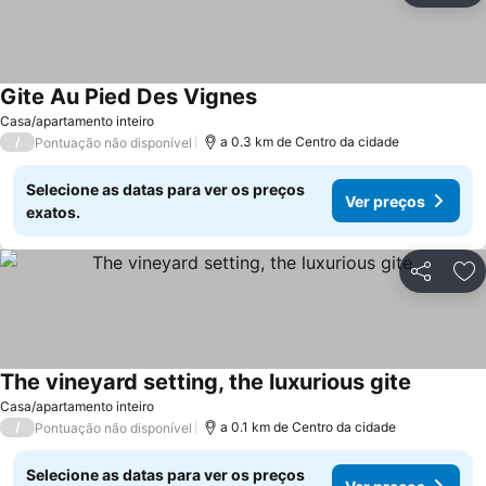
Gite Au Pied Des Vignes
Ver preços
Casa/apartamento inteiro
/
a 0.3 km de Centro da cidade
Pontuação não disponível
Selecione as datas para ver os preços
Ver preços
exatos.
Partilhar
Ad
The vineyard setting, the luxurious gite
Ver preç
Casa/apartamento inteiro
/
a 0.1 km de Centro da cidade
Pontuação não disponível
Selecione as datas para ver os preços