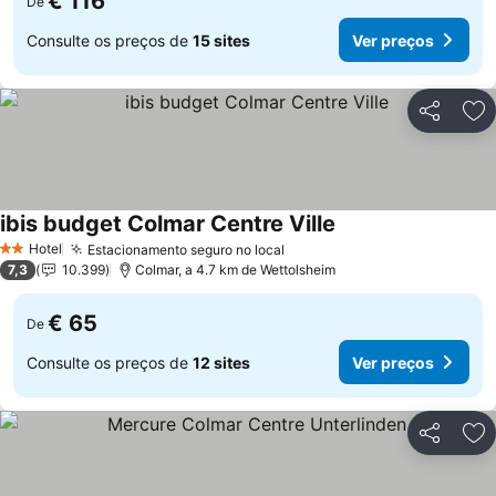
€ 116
De
Consulte os preços de
15 sites
Ver preços
Partilhar
Ad
ibis budget Colmar Centre Ville
Ver preços
Hotel
Estacionamento seguro no local
Ver preços
2 Estrelas
7,3
10.399
Colmar, a 4.7 km de Wettolsheim
€ 65
De
Consulte os preços de
12 sites
Ver preços
Partilhar
Ad