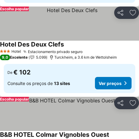
Escolha popular
Partilhar
Ad
Hotel Des Deux Clefs
Ver preços
Hotel
Estacionamento privado seguro
Ver preços
3 Estrelas
9,0
Excelente
5.099
Turckheim, a 3.6 km de Wettolsheim
€ 102
De
Consulte os preços de
13 sites
Ver preços
Escolha popular
Partilhar
Ad
B&B HOTEL Colmar Vignobles Ouest
Ver preços