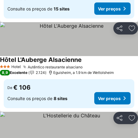
Consulte os preços de
15 sites
Ver preços
Partilhar
Ad
Hôtel L'Auberge Alsacienne
Ver preços
Hotel
Autêntico restaurante alsaciano
Ver preços
3 Estrelas
8,9
Excelente
2.124
Eguisheim, a 1.9 km de Wettolsheim
€ 106
De
Consulte os preços de
8 sites
Ver preços
Partilhar
Ad