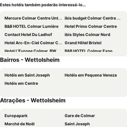
Estes hotéis também poderão interessá-lo...
Mercure Colmar Centre Unterlinden
ibis budget Colmar Centre Ville
B&B HOTEL Colmar Lumière
Hotel Primo Colmar Centre
Contact Hotel Du Ladhof
ibis Styles Colmar Nord
Hotel Arc-En-Ciel Colmar Contact Hotel
Grand Hôtel Bristol
Hotel L'Europe Colmar, BW Signature Collection
B&B HOTEL Colmar Expo
Bairros - Wettolsheim
Hôtel le Saint Nicolas
Best Western Colmar Expo
Novotel Suites Colmar Centre
Hôtel Maison Turenne
Hotéis em Saint Joseph
Hotéis em Pequena Veneza
Campanile NATURE - Colmar Parc des Exposition
The Originals City, Hôtel Colmar Gare
Hotéis em Centre
L'Esquisse Hotel & Spa Colmar - MGallery Collection
Greet Hotel Colmar
Hôtel Gustave Colmar
Colmar Hotel
Atrações - Wettolsheim
B&B HOTEL Colmar Liberté
Alexain Hotel Restaurant & Wellness - Colmar Ouest
PAUL & PIA - Welcome Home Hotel
B&B HOTEL Colmar Vignobles Ouest
Europapark
Gare de Colmar
ibis Colmar Centre
Hotel Le Colombier
Marché de Noël
Saint Joseph
HECO Colmar Nord - ex Première Classe
Hotel Saint-Martin