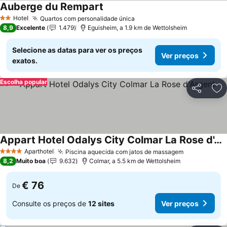
Auberge du Rempart
Ver preços
Hotel
Quartos com personalidade única
Ver preços
2 Estrelas
8,9
Excelente
1.479
Eguisheim, a 1.9 km de Wettolsheim
Selecione as datas para ver os preços
Ver preços
exatos.
Escolha popular
Partilhar
Ad
Appart Hotel Odalys City Colmar La Rose d'Argent
Ver preços
Aparthotel
Piscina aquecida com jatos de massagem
Ver preços
4 Estrelas
8,2
Muito boa
9.632
Colmar, a 5.5 km de Wettolsheim
€ 76
De
Consulte os preços de
12 sites
Ver preços